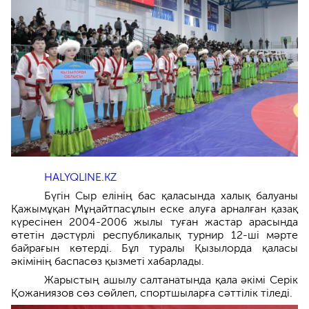
HALYQLINE.KZ
Бүгін Сыр елінің бас қаласында халық балуаны
Қажымұқан Мұңайтпасұлын еске алуға арналған қазақ
күресінен 2004-2006 жылы туған жастар арасында
өтетін дәстүрлі республикалық турнир 12-ші мәрте
байрағын көтерді. Бұл туралы Қызылорда қаласы
әкімінің баспасөз қызметі хабарлады.
Жарыстың ашылу салтанатында қала әкімі Серік
Қожаниязов сөз сөйлеп, спортшыларға сәттілік тіледі.