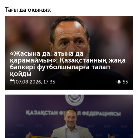
Тағы да оқыңыз:
«Жасына да, атына да
қарамаймын»: Қазақстанның жаңа
бапкері футболшыларға талап
қойды
07.08.2026, 17:35
55