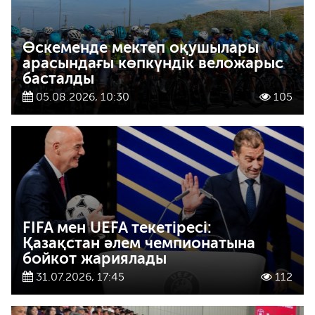
Өскеменде мектеп оқушылары
арасындағы көпкүндік веложарыс
басталды
05.08.2026, 10:30
105
FIFA мен UEFA текетіресі:
Қазақстан әлем чемпионатына
бойкот жариялады
31.07.2026, 17:45
112