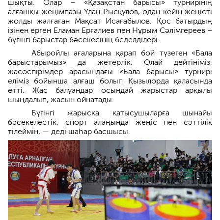
шықты. Олар – «Қазақстан барысы» турнирінің
алғашқы жеңімпазы Ұлан Рысқұлов, одан кейін жеңісті
жолды жалғаған Мақсат Исағабылов. Қос батырдың
ізінен ерген Еламан Ерғалиев пен Нұрым Сәлімгереев –
бүгінгі барыстар бәсекесінің беделділері.
Абыройлы ағаларына қарап бой түзеген «Бала
барыстарымыз» да жетерлік. Олай дейтініміз,
жасөспірімдер арасындағы «Бала барысы» турнирі
еліміз бойынша алғаш болып Қызылорда қаласында
өтті. Жас балуандар осындай жарыстар арқылы
шыңдалып, жасын ойнатады.
Бүгінгі жарысқа қатысушыларға шынайы
бәсекелестік, спорт алаңында жеңіс пен сәттілік
тілеймін, — деді шаһар басшысы.