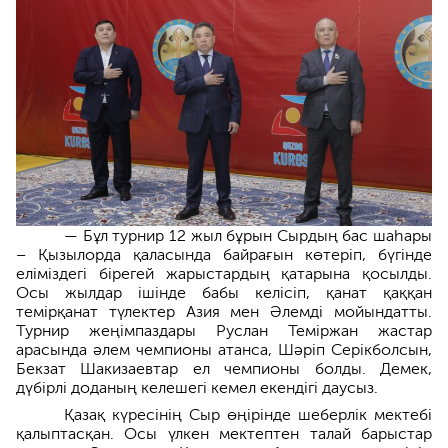
— Бұл турнир 12 жыл бұрын Сырдың бас шаһары
– Қызылорда қаласында байрағын көтеріп, бүгінде
еліміздегі бірегей жарыстардың қатарына қосылды.
Осы жылдар ішінде бабы келісіп, қанат қаққан
темірқанат түлектер Азия мен Әлемді мойындатты.
Турнир жеңімпаздары Руслан Теміржан жастар
арасында әлем чемпионы атанса, Шәріп Серікболсын,
Бекзат Шакизаевтар ел чемпионы болды. Демек,
дүбірлі доданың келешегі кемел екендігі даусыз.
Қазақ күресінің Сыр өңірінде шеберлік мектебі
қалыптасқан. Осы үлкен мектептен талай барыстар