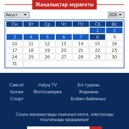
Жаңалықтар мұрағаты
Пн
Вт
Ср
Чт
Пт
Сб
Вс
1
2
3
4
5
6
7
8
9
10
11
12
13
14
15
16
17
18
19
20
21
22
23
24
25
26
27
28
29
30
31
Саясат
Halyq TV
Біз туралы
Қоғам
Фотогалерея
Жарнама
Спорт
Бізбен байланыс
Соңғы жаңалықтарды оқығыңыз келсе, электронды
поштаңызды қалдырыңыз!