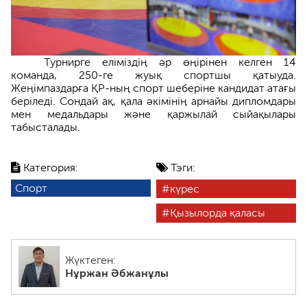
Турнирге еліміздің әр өңірінен келген 14
команда, 250-ге жуық спортшы қатыуда.
Жеңімпаздарға ҚР-ның спорт шеберіне кандидат атағы
беріледі. Сондай ақ, қала әкімінің арнайы дипломдары
мен медальдары және қаржылай сыйақылары
табысталады.
Категория:
Тэги:
Спорт
күрес
Қызылорда қаласы
Жүктеген:
Нұржан Әбжанұлы