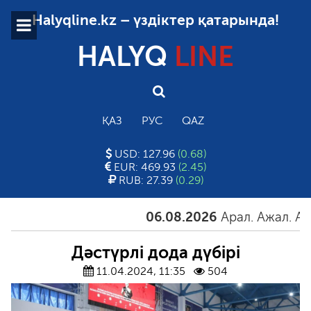
Halyqline.kz – үздіктер қатарында!
HALYQ
LINE
ҚАЗ
РУС
QAZ
USD: 127.96
(0.68)
EUR: 469.93
(2.45)
RUB: 27.39
(0.29)
06.08.2026
Арал. Ажал. Айғақ
Дәстүрлі дода дүбірі
11.04.2024, 11:35
504