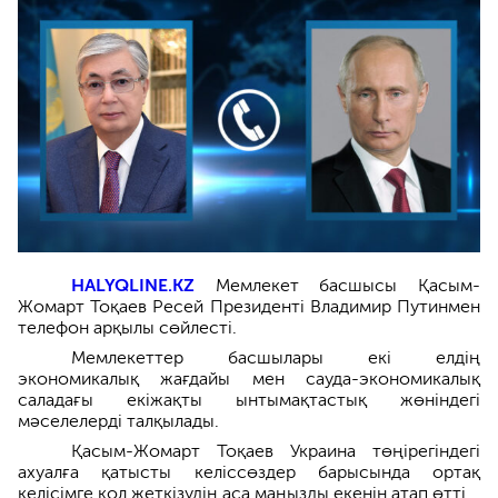
HALYQLINE.KZ
Мемлекет басшысы Қасым-
Жомарт Тоқаев Ресей Президенті Владимир Путинмен
телефон арқылы сөйлесті.
Мемлекеттер басшылары екі елдің
экономикалық жағдайы мен сауда-экономикалық
саладағы екіжақты ынтымақтастық жөніндегі
мәселелерді талқылады.
Қасым-Жомарт Тоқаев Украина төңірегіндегі
ахуалға қатысты келіссөздер барысында ортақ
келісімге қол жеткізудің аса маңызды екенін атап өтті.