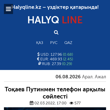
Halyqline.kz – үздіктер қатарында!
HALYQ
LINE
ҚАЗ
РУС
QAZ
USD: 127.96
(0.68)
EUR: 469.93
(2.45)
RUB: 27.39
(0.29)
06.08.2026
Арал. Ажал. Ай
Тоқаев Путинмен телефон арқылы
сөйлесті
02.03.2022, 17:00
577