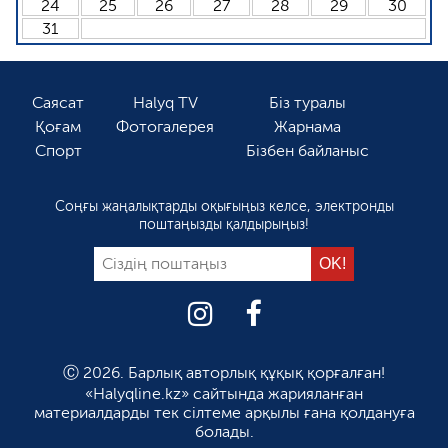
24
25
26
27
28
29
30
31
Саясат
Halyq TV
Біз туралы
Қоғам
Фотогалерея
Жарнама
Спорт
Бізбен байланыс
Соңғы жаңалықтарды оқығыңыз келсе, электронды
поштаңызды қалдырыңыз!
Ⓒ 2026. Барлық авторлық құқық қорғалған!
«Halyqline.kz» сайтында жарияланған
материалдарды тек сілтеме арқылы ғана қолдануға
болады.