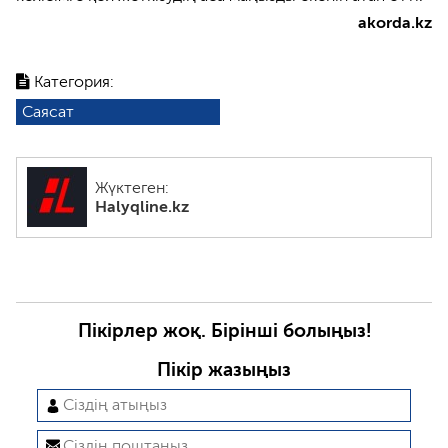
akorda.kz
Категория:
Саясат
Жүктеген:
Halyqline.kz
Пікірлер жоқ. Бірінші болыңыз!
Пікір жазыңыз