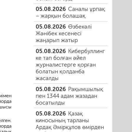
05.08.2026
Саналы ұрпақ
– жарқын болашақ
05.08.2026
Өзбекәлі
Жәнібек кесенесі
жаңарып жатыр
05.08.2026
Кибербуллинг
ке тап болған әйел
журналистерге қорған
болатын қолданба
жасалды
05.08.2026
Рақымшылық
пен 1344 адам жазадан
мімен
лорда
босатылды
сшысы
05.08.2026
Қазақ
киносының тарланы
лген.
лорда
Ардақ Әмірқұлов өмірден
калық