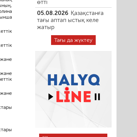
өтті
ының,
олина
05.08.2026
Қазақстанға
йынша
тағы аптап ыстық келе
жатыр
еттік
Тағы да жүктеу
ттік
 және
 және
еттік
 және
стары
стары