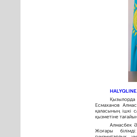
HALYQLINE
Қызылорда
Есмаханов Алмас
қаласының ішкі с
қызметіне тағайы
Алмасбек Ә
Жоғары білімді
гуманитарлық у