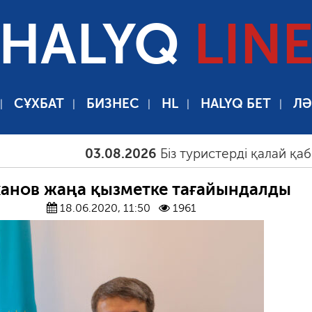
HALYQ
LIN
СҰХБАТ
БИЗНЕС
HL
HALYQ БЕТ
ЛӘ
03.08.2026
Біз туристерді қалай қабылдау
анов жаңа қызметке тағайындалды
18.06.2020, 11:50
1961