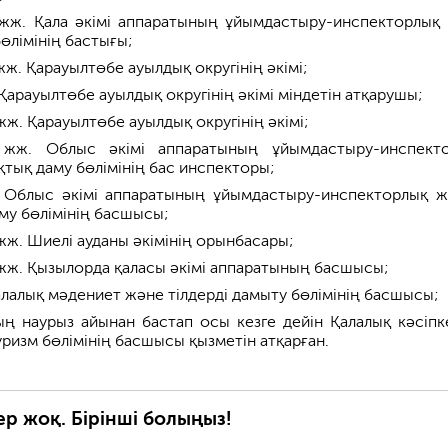
жж. Қала әкімі аппаратының ұйымдастыру-инспекторлық
өлімінің бастығы;
ж. Қарауылтөбе ауылдық округінің әкімі;
арауылтөбе ауылдық округінің әкімі міндетін атқарушы;
ж. Қарауылтөбе ауылдық округінің әкімі;
 жж. Облыс әкімі аппаратының ұйымдастыру-инспект
тық даму бөлімінің бас инспекторы;
 Облыс әкімі аппаратының ұйымдастыру-инспекторлық 
му бөлімінің басшысы;
жж. Шиелі ауданы әкімінің орынбасары;
жж. Қызылорда қаласы әкімі аппаратының басшысы;
алалық мәдениет және тілдерді дамыту бөлімінің басшысы;
ң наурыз айынан бастап осы кезге дейін Қалалық кәсіпке
ризм бөлімінің басшысы қызметін атқарған.
ер жоқ. Бірінші болыңыз!