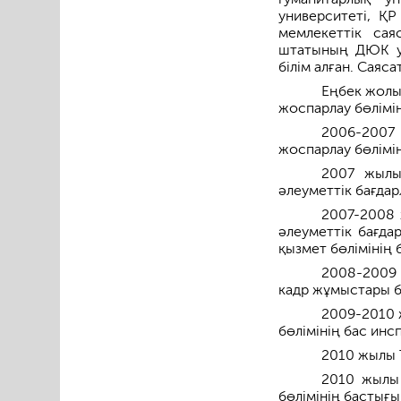
университеті, Қ
мемлекеттік са
штатының ДЮК ун
білім алған. Саяс
Еңбек жолы
жоспарлау бөлімі
2006-200
жоспарлау бөлімі
2007 жылы
әлеуметтік бағда
2007-2008 
әлеуметтік бағда
қызмет бөлімінің 
2008-2009 
кадр жұмыстары б
2009-2010 
бөлімінің бас инс
2010 жылы Т
2010 жылы
бөлімінің бастығы