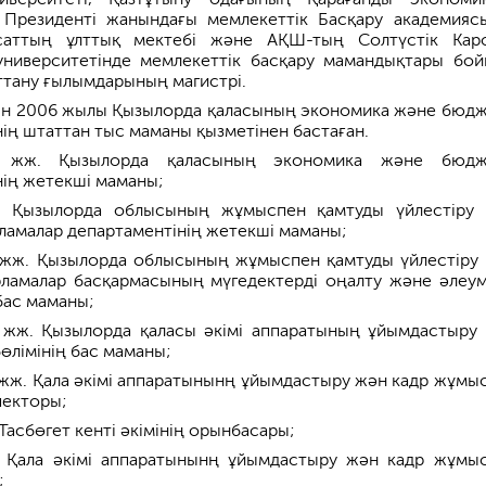
Р Президенті жанындағы мемлекеттік Басқару академияс
ясаттың ұлттық мектебі және АҚШ-тың Солтүстік Кар
иверситетінде мемлекеттік басқару мамандықтары бо
аттану ғылымдарының магистрі.
н 2006 жылы Қызылорда қаласының экономика және бюдж
нің штаттан тыс маманы қызметінен бастаған.
7 жж. Қызылорда қаласының экономика және бюдже
нің жетекші маманы;
 Қызылорда облысының жұмыспен қамтуды үйлестіру
рламалар департаментінің жетекші маманы;
жж. Қызылорда облысының жұмыспен қамтуды үйлестіру
рламалар басқармасының мүгедектерді оңалту және әлеум
бас маманы;
жж. Қызылорда қаласы әкімі аппаратының ұйымдастыру
өлімінің бас маманы;
жж. Қала әкімі аппаратынынң ұйымдастыру жән кадр жұмы
пекторы;
асбөгет кенті әкімінің орынбасары;
 Қала әкімі аппаратынынң ұйымдастыру жән кадр жұмы
;