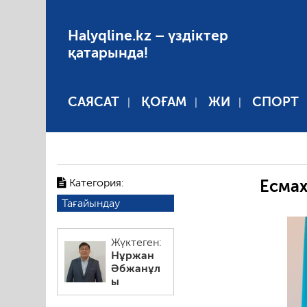
Halyqline.kz – үздіктер
қатарында!
САЯСАТ
ҚОҒАМ
ЖИ
СПОРТ
Категория:
Есмах
Тағайындау
Жүктеген:
Нұржан
Әбжанұл
ы