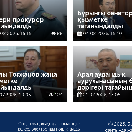
Бұрынғы сенато
ери прокурор
қызметке
айындалды
тағайындалды
08.2026, 15:15
88
04.08.2026, 15:10
лы Тоғжанов жаңа
Арал аудандық
метке
ауруханасының 
айындалды
дәрігері тағайы
07.2026, 10:05
124
21.07.2026, 13:05
Соңғы жаңалықтарды оқығыңыз
Ⓒ 2026. Ба
келсе, электронды поштаңызды
сайтында ж