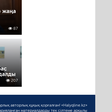
р жаңа
87
бас
ндалды
207
рлық авторлық құқық қорғалған! «Halyqline.kz»
арияланған материалдарды тек сілтеме арқылы