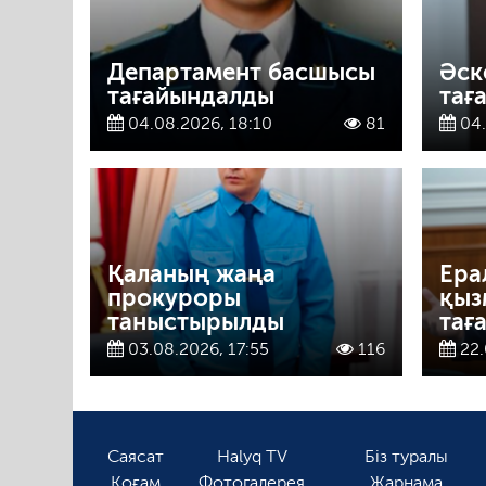
Департамент басшысы
Әск
тағайындалды
тағ
04.08.2026, 18:10
81
04.
Қаланың жаңа
Ера
прокуроры
қыз
таныстырылды
тағ
03.08.2026, 17:55
116
22.
Саясат
Halyq TV
Біз туралы
Қоғам
Фотогалерея
Жарнама