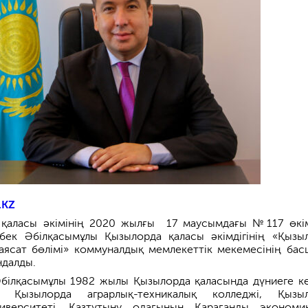
.KZ
 қаласы әкімінің 2020 жылғы 17 маусымдағы №117 өкі
бек Әбілқасымұлы Қызылорда қаласы әкімдігінің «Қызы
аясат бөлімі» коммуналдық мемлекеттік мекемесінің ба
ндалды.
білқасымұлы 1982 жылы Қызылорда қаласында дүниеге ке
: Қызылорда аграрлық-техникалық колледжі, Қызы
ниверситеті, Қазтұтыну одағының Қарағанды экономи