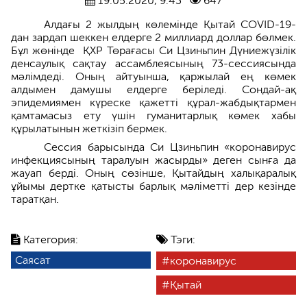
19.05.2020, 9:43
647
Алдағы 2 жылдың көлемінде Қытай COVID-19-
дан зардап шеккен елдерге 2 миллиард доллар бөлмек.
Бұл жөнінде ҚХР Төрағасы Си Цзиньпин Дүниежүзілік
денсаулық сақтау ассамблеясының 73-сессиясында
мәлімдеді. Оның айтуынша, қаржылай ең көмек
алдымен дамушы елдерге беріледі. Сондай-ақ
эпидемиямен күреске қажетті құрал-жабдықтармен
қамтамасыз ету үшін гуманитарлық көмек хабы
құрылатынын жеткізіп бермек.
Сессия барысында Си Цзиньпин «коронавирус
инфекциясының таралуын жасырды» деген сынға да
жауап берді. Оның сөзінше, Қытайдың халықаралық
ұйымы дертке қатысты барлық мәліметті дер кезінде
таратқан.
Категория:
Тэги:
Саясат
коронавирус
Қытай