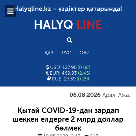
Halyqline.kz – үздіктер қатарында!
HALYQ
LINE
ҚАЗ
РУС
QAZ
USD: 127.96
(0.68)
EUR: 469.93
(2.45)
RUB: 27.39
(0.29)
06.08.2026
Арал. Ажал. Ай
Қытай COVID-19-дан зардап
шеккен елдерге 2 млрд доллар
бөлмек