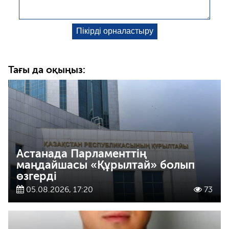
Тағы да оқыңыз:
Астанада Парламенттің
маңдайшасы «Құрылтай» болып
өзгерді
05.08.2026, 17:20
73