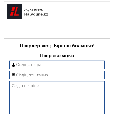
Жүктеген:
Halyqline.kz
Пікірлер жоқ. Бірінші болыңыз!
Пікір жазыңыз