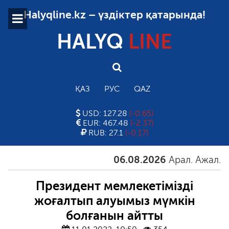
Halyqline.kz – үздіктер қатарында!
HALYQ
LINE
ҚАЗ
РУС
QAZ
USD: 127.28
(-0.65)
EUR: 467.48
(-2.37)
RUB: 27.1
(-0.17)
06.08.2026
Арал. Ажал. Айғ
Президент мемлекетімізді
жоғалтып алуымыз мүмкін
болғанын айтты