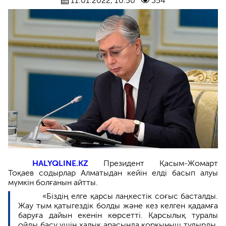
11.01.2022, 10:50
354
HALYQLINE.KZ
Президент Қасым-Жомарт
Тоқаев содырлар Алматыдан кейін елді басып алуы
мүмкін болғанын айтты.
«Біздің елге қарсы лаңкестік соғыс басталды.
Жау тым қатыгездік болды және кез келген қадамға
баруға дайын екенін көрсетті. Қарсылық туралы
ойды басу үшін халық арасында қорқыныш тудырды.