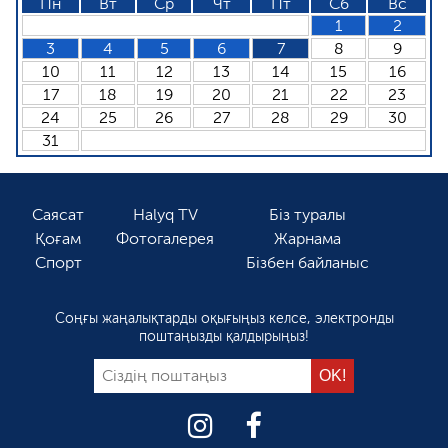
Пн
Вт
Ср
Чт
Пт
Сб
Вс
1
2
3
4
5
6
7
8
9
10
11
12
13
14
15
16
17
18
19
20
21
22
23
24
25
26
27
28
29
30
31
Саясат
Halyq TV
Біз туралы
Қоғам
Фотогалерея
Жарнама
Спорт
Бізбен байланыс
Соңғы жаңалықтарды оқығыңыз келсе, электронды
поштаңызды қалдырыңыз!