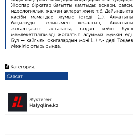
Жоспар бірқатар бағытты қамтыды: әскери, саяси,
идеологиялық, жалған ақпарат және т.б. Дайындықта
кәсіби мамандар жұмыс істеді (…). Алматыны
бақылауды толығымен жоғалтып, Алматыны
жоғалтқасын астананы, содан кейін бүкіл
мемлекеттілігімізді жоғалтып алуымыз мүмкін еді.
Бұл — қайғылы оқиғалардың мәні (…) «,- деді Тоқаев
Мәжіліс отырысында.
Категория:
Саясат
Жүктеген:
Halyqline.kz