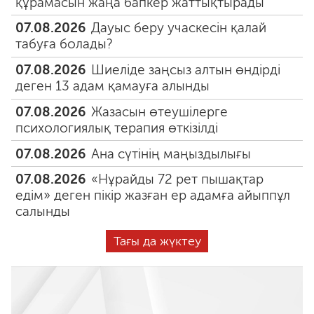
құрамасын жаңа бапкер жаттықтырады
07.08.2026
Дауыс беру учаскесін қалай
табуға болады?
07.08.2026
Шиеліде заңсыз алтын өндірді
деген 13 адам қамауға алынды
07.08.2026
Жазасын өтеушілерге
психологиялық терапия өткізілді
07.08.2026
Ана сүтінің маңыздылығы
07.08.2026
«Нұрайды 72 рет пышақтар
едім» деген пікір жазған ер адамға айыппұл
салынды
Тағы да жүктеу