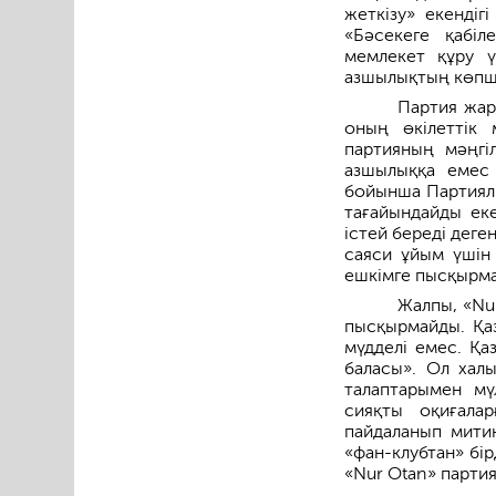
жеткізу» екендіг
«Бәсекеге қабіл
мемлекет құру ү
азшылықтың көпші
Партия жар
оның өкілеттік 
партияның мәңгіл
азшылыққа емес 
бойынша Партиялы
тағайындайды еке
істей береді дег
саяси ұйым үшін
ешкімге пысқырма
Жалпы, «Nu
пысқырмайды. Қаз
мүдделі емес. Қа
баласы». Ол хал
талаптарымен мү
сияқты оқиғала
пайдаланып митин
«фан-клубтан» бір
«Nur Otan» парти