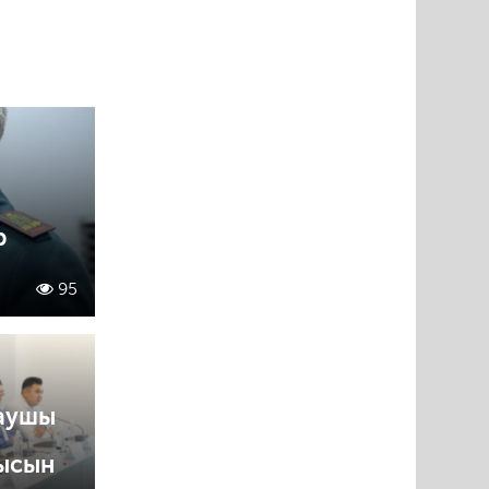
р
95
аушы
ысын