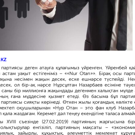
.KZ
 партиясы деген атауға құлағымыз үйренген. Үйренбей қай
астам уақыт естігеніміз – ««Nur Otan»». Бірақ осы парт
лқына несімен жақын десек, еске ешнәрсе түспейді. Не
есек, ол бір-ақ нәрсе Нұрсұлтан Назарбаев есіміне тәуелд
ң саны бір миллионға жақындады дегенмен халықтан мүлде 
ның ғана мүддесіне қызмет етеді. Өз басыма бұл парти
партиясы сияқты көрінеді. Өткен жылы қоғамдық көлікте 
 мектеп оқушыларынан «Нур Отан – это фан клуб Назарб
ап қала жаздағам. Керемет дәл теңеу екендігіне таласа алма
 ХVIII съезінде (27.02.2019) партияның жарғысына бір
толықтырулар енгізіліп, партияның мақсаты – «экономи
иялық, зайырлы, құқықтық, әлеуметтік мемлекет құруғ