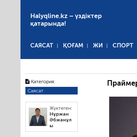
Halyqline.kz – үздіктер
қатарында!
САЯСАТ
ҚОҒАМ
ЖИ
СПОРТ
Категория:
Праймер
Саясат
Жүктеген:
Нұржан
Әбжанұл
ы