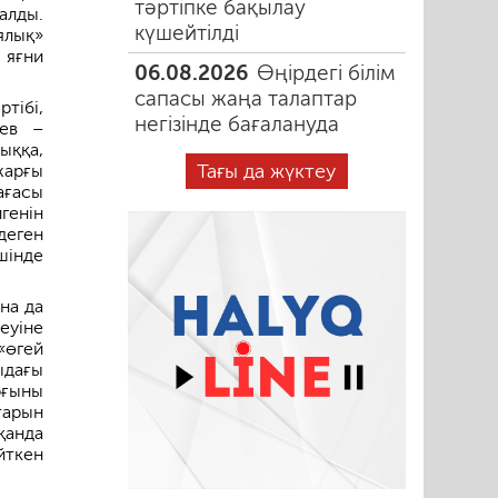
тәртіпке бақылау
алды.
күшейтілді
ялық»
 яғни
06.08.2026
Өңірдегі білім
сапасы жаңа талаптар
тібі,
негізінде бағалануда
аев –
ыққа,
Тағы да жүктеу
жарғы
ағасы
генін
деген
шінде
на да
еуіне
«өгей
ыдағы
рғыны
тарын
қанда
йткен