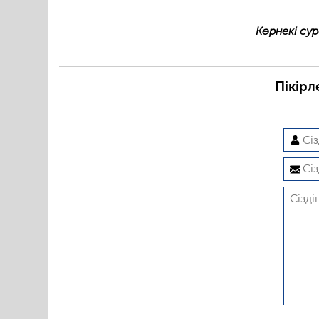
Көрнекі сур
Пікірл