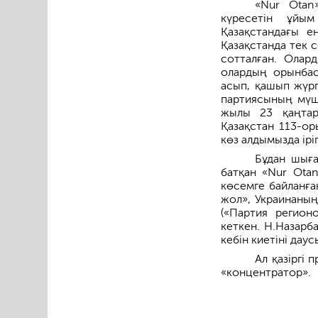
«Nur Otan
күресетін ұйым
Қазақстандағы 
Қазақстанда тек 
сотталған. Олар
олардың орынбас
асып, қашып жүрг
партиясының мүше
жылы 23 қаңтар
Қазақстан 113-ор
көз алдымызда ірі
Бұдан шығ
батқан «Nur Otan
көсемге байланға
жол», Украинаның
(«Партия регионо
кеткен. Н.Назарб
кебін киетіні даус
Ал қазіргі 
«концентратор».