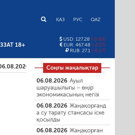
E
ҚАЗ
РУС
QAZ
USD: 127.28
(-0.65)
ЗЗАТ 18+
EUR: 467.48
(-2.37)
RUB: 27.1
(-0.17)
026
Тамыздағы таңғы түтін
06.08.2026
Құмарлы
Соңғы жаңалықтар
06.08.2026
Ауыл
шаруашылығы – өңір
экономикасының негізі
06.08.2026
Жаңақорғанд
а су тарату стансасы іске
қосылды
06.08.2026
Жаңақорған