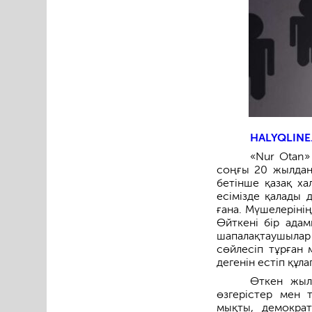
HALYQLINE
«Nur Otan»
соңғы 20 жылдан 
бетінше қазақ ха
есімізде қалады д
ғана. Мүшелеріні
Өйткені бір адам
шапалақтаушылар 
сөйлесіп тұрған
дегенін естіп құл
Өткен жылы
өзгерістер мен 
мықты, демократ