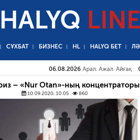
HALYQ
LIN
СҰХБАТ
БИЗНЕС
HL
HALYQ БЕТ
ЛӘ
06.08.2026
Арал. Ажал. Айғақ
06.08.2
из – «Nur Otan»-ның концентраторы
10.09.2020, 10:05
860