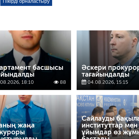
артамент басшысы
Әскери прокуро
айындалды
тағайындалды
08.2026, 18:10
88
04.08.2026, 15:15
Сайлауды бақыл
аның жаңа
институттар мен
куроры
ұйымдар өз жұм
ыстырылды
бастады