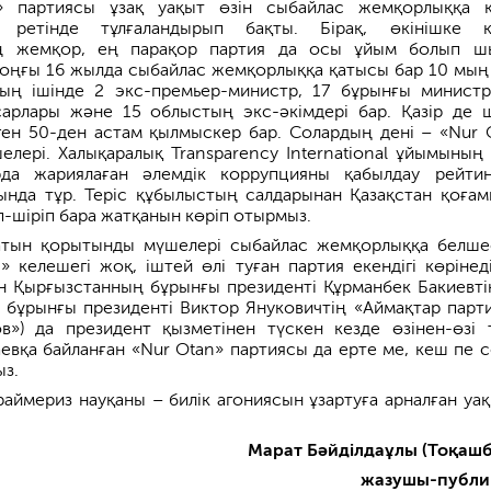
» партиясы ұзақ уақыт өзін сыбайлас жемқорлыққа 
 ретінде тұлғаландырып бақты. Бірақ, өкінішке қ
ең жемқор, ең парақор партия да осы ұйым болып ш
соңғы 16 жылда сыбайлас жемқорлыққа қатысы бар 10 мың
дың ішінде 2 экс-премьер-министр, 17 бұрынғы минист
арлары және 15 облыстың экс-әкімдері бар. Қазір де 
ен 50-ден астам қылмыскер бар. Солардың дені – «Nur 
лері. Халықаралық Transparency International ұйымының
да жариялаған әлемдік коррупцияны қабылдау рейтин
ында тұр. Теріс құбылыстың салдарынан Қазақстан қоға
п-шіріп бара жатқанын көріп отырмыз.
атын қорытынды мүшелері сыбайлас жемқорлыққа белше
» келешегі жоқ, іштей өлі туған партия екендігі көрінеді
н Қырғызстанның бұрынғы президенті Құрманбек Бакиевті
 бұрынғы президенті Виктор Януковичтің «Аймақтар парт
в») да президент қызметінен түскен кезде өзінен-өзі 
аевқа байланған «Nur Otan» партиясы да ерте ме, кеш пе 
ыз.
праймериз науқаны – билік агониясын ұзартуға арналған уа
Марат Бәйділдаұлы (Тоқашб
жазушы-публи