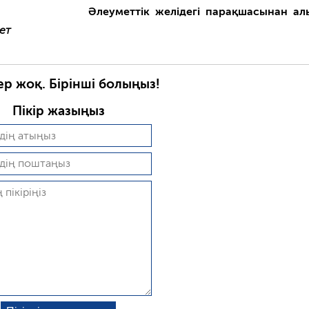
Әлеуметтік желідегі парақшасынан а
ет
ер жоқ. Бірінші болыңыз!
Пікір жазыңыз