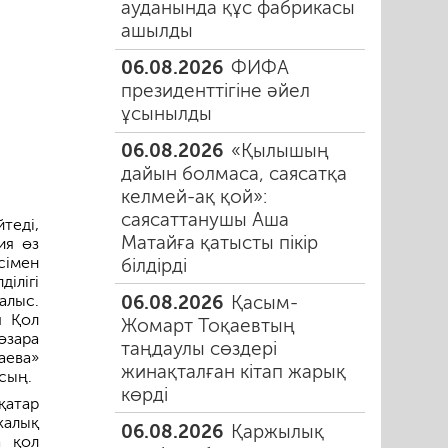
ауданында құс фабрикасы
ашылды
06.08.2026
ФИФА
президенттігіне әйел
ұсынылды
06.08.2026
«Қылышың
дайын болмаса, саясатқа
келмей-ақ қой»:
саясаттанушы Аша
теді,
Матайға қатысты пікір
ия өз
сімен
білдірді
ілігі
06.08.2026
Қасым-
алыс.
я Қол
Жомарт Тоқаевтың
өзара
таңдаулы сөздері
аева»
жинақталған кітап жарық
йсың.
көрді
қатар
калық
06.08.2026
Қаржылық
а қол