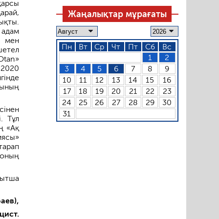
қарсы
арай,
Жаңалықтар мұрағаты
ықты.
 адам
р мен
Пн
Вт
Ср
Чт
Пт
Сб
Вс
шетел
1
2
Otan»
 2020
3
4
5
6
7
8
9
гінде
10
11
12
13
14
15
16
мының
17
18
19
20
21
22
23
24
25
26
27
28
29
30
сінен
31
. Тұл
ң «Ақ
иясы»
тарап
соның
қытша
аев),
цист.