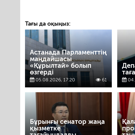
Тағы да оқыңыз:
Астанада Парламенттің
маңдайшасы
«Құрылтай» болып
Деп
өзгерді
тағ
05.08.2026, 17:20
61
04.
Бұрынғы сенатор жаңа
Қал
қызметке
про
тағайындалды
тан