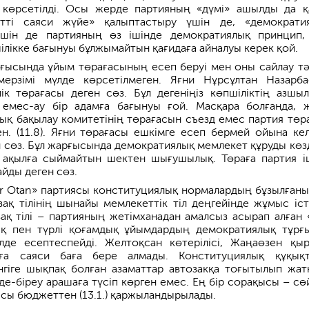
і көрсетілді. Осы жерде партияның «дүмі» ашылды да қ
етті саяси жүйе» қалыптастыру үшін де, «демократи
шін де партияның өз ішінде демократиялық принцип,
лікке бағынуы бұлжымайтын қағидаға айналуы керек қой.
ғысында ұйым төрағасының есеп беруі мен оны сайлау тәр
мерзімі мүлде көрсетілмеген. Яғни Нұрсұлтан Назарб
ік төрағасы деген сөз. Бұл дегеніңіз көпшіліктің азшыл
емес-ау бір адамға бағынуы ғой. Масқара болғанда, 
қ бақылау комитетінің төрағасын съезд емес партия төр
н. (11.8). Яғни төрағасы ешкімге есеп бермей ойына кел
ен сөз. Бұл жарғысында демократиялық мемлекет құруды көз
 ақылға сыймайтын шектен шығушылық. Төраға партия і
йды деген сөз.
r Otan» партиясы конституциялық нормалардың бұзылғаны
ақ тілінің шынайы мемлекеттік тіл деңгейінде жұмыс іст
зақ тілі – партияның жетімханадан амалсыз асырап алған 
ық пен түрлі қоғамдық ұйымдардың демократиялық тұрғ
лде есептеспейді. Желтоқсан көтерілісі, Жаңаөзен қы
рға саяси баға бере алмады. Конституциялық құқық
гіге шықпақ болған азаматтар автозакқа тоғытылып жат
де-біреу арашаға түсіп көрген емес. Ең бір сорақысы – сө
ясы бюджеттен (13.1.) қаржыландырылады.