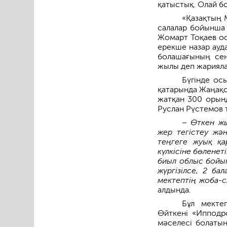
қатыстық. Олай бо
«Қазақтың 
салалар бойынша
Жомарт Тоқаев ос
ерекше назар ауд
болашағының сені
жылы деп жария­ла
Бүгінде ос
қатарында Жаңақо
жатқан 300 орынд
Руслан Рүс­темов
– Өткен жы
жер тегістеу жә
теңгеге жуық қа
күлкісіне бөленет
биыл облыс бойын
жүргізілсе, 2 ба
мектептің жоба-с
алдында.
Бұл мекте
Өйткені «Ипподро
мәселесі болатын