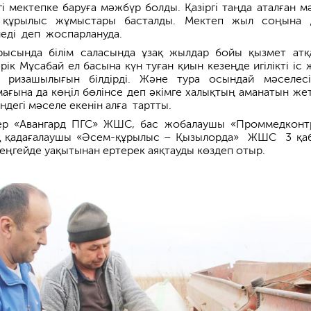
 мектепке баруға мәжбүр болды. Қазіргі таңда аталған м
, құрылыс жұмыстары басталды. Мектеп жыл соңына 
леді деп жоспарлануда.
рысында білім саласында ұзақ жылдар бойы қызмет атқ
рік Мұсабай ел басына күн туған қиын кезеңде игілікті іс 
а ризашылығын білдірді. Және тура осындай мәселес
ағына да көңіл бөлінсе деп әкімге халықтың аманатын жетк
індегі мәселе екенін алға тартты.
гер «Авангард ПГС» ЖШС, бас жобалаушы «Проммедконт
 қадағалаушы «Әсем-құрылыс – Қызыл­орда» ЖШС 3 қа
деңгейде уақытынан ертерек аяқтауды көздеп отыр.