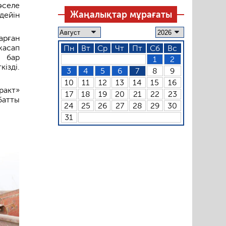
әселе
Жаңалықтар мұрағаты
дейін
арған
жасап
Пн
Вт
Ср
Чт
Пт
Сб
Вс
і бар
1
2
ізді.
3
4
5
6
7
8
9
10
11
12
13
14
15
16
ракт»
17
18
19
20
21
22
23
батты
24
25
26
27
28
29
30
31