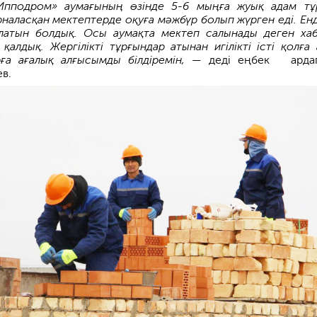
Ипподром» аумағының өзінде 5-6 мыңға жуық адам тұ
рналасқан мектептерде оқуға мәжбүр болып жүрген еді. Енд
латын болдық. Осы аумақта мектеп салынады деген ха
қалдық. Жергілікті тұрғындар атынан игілікті істі қолға 
рға ағалық алғысымды білдіремін,
— деді еңбек арда
в.