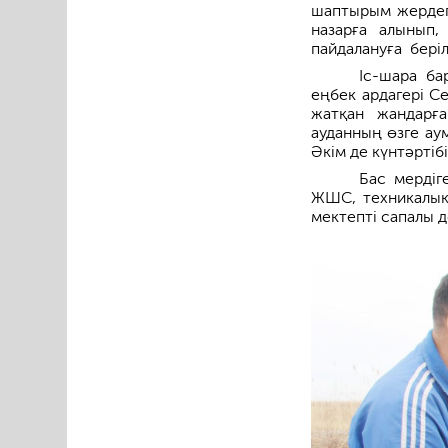
шаптырым жердегі
назарға алынып
пайдалануға бері
Іс-шара ба
еңбек ардагері Се
жатқан жандарғ
ауданның өзге аум
Әкім де күнтәртіб
Бас мерді
ЖШС, техникалық
мектепті сапа­лы 