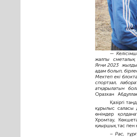
— Келісімш
жалпы сметалық қ
Яғни 2023 жылдың 
адам болып, бірле
Мектеп екі блокта
спортзал, лабор
атқарылатын бол
Оразхан Абдуллае
Қазіргі таң
құрылыс саласы 
өнімдер қолдана
Хромтау, Көкшет
қиыршық тас пен қ
– Рас, тұр