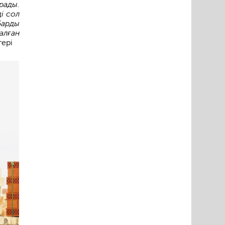
рады.
і сол
барды
алған
гері