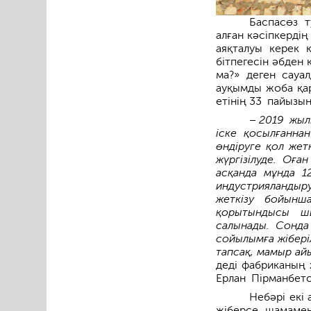
Баспасөз т
алған кәсіпкердің
аяқталуы керек 
бітпегесін әбден
ма?» деген сауа
ауқымды жоба қар
етінің 33 пайызын
– 2019 жыл
іске қосылғаннан
өндіруге қол жетк
жүргізілуде. Оға
асқанда мұнда 1
индустрия­ландыр
жеткізу бойын­ш
қорытындысы шы
салынады. Сонда
сойылымға жіберіл
тапсақ, мамыр ай
деді фабриканың 
Ерлан Пірманбето
Небәрі екі
жіберсе, шама­ме