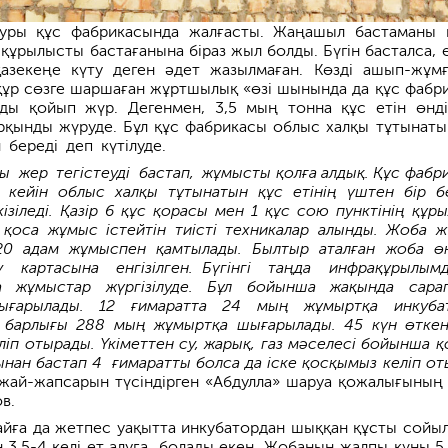
уры құс фабрикасында жалғас­ты. Жаңашыл бастаманы 
 құрылысты бастағанына біраз жыл болды. Бүгін басталса, 
қазекеңе күту деген әдет жазылмаған. Көзді ашып-жұм
 құр сөзге шаршаған жұртшылық «өзі шынында да құс фабр
лды қойып жүр. Дегенмен, 3,5 мың тонна құс етін өнді
қынды жүруде. Бұл құс фабрика­сы облыс халқы тұтынаты
 береді деп күтілуде.
ы жер тегістеуді бастап, жұмысты қолға алдық. Құс фабр
 кейін облыс халқы тұтынатын құс етінің үштен бір бө
ізіледі. Қазір 6 құс қорасы мен 1 құс сою пунк­тінің құр
н қоса жұмыс істейтін тиісті техникалар алынды. Жоба ж
20 адам жұмыспен қамтылады. Былтыр аталған жоба өң
у картасына енгізілген. Бүгін­гі таңда инфрақұрылым­
а жұмыс­тар жүргізілуде. Бұл бойынша жақында сара
ғарылады. 12 ғимаратта 24 мың жұмыртқа инкубат
 барлығы 288 мың жұмырт­қа шығары­лады. 45 күн өтке
іп отыра­ды. Үкіметтен су, жарық, газ мәселесі бойын­ша қ
ынан бастап 4 ғимаратты болса да іске қосқымыз келіп от
жай-жапсарын түсіндірген «Абдул­ла» шаруа қожалығының 
в.
 айға да жетпес уақытта инкубатордан шыққан құсты сойы
н 3,5-4 келі ет алуға болады екен. Жобаның жалпы құны 5