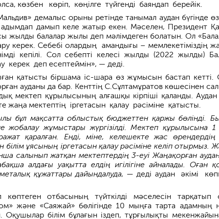
лса, көзбен көріп, көңілге түйгенді баяндап берейік.
Мальдив» демалыс орыны ретінде танымал аудан бүгінде өз
 адымдап дамып келе жатыр екен. Мәселен, Президент Қ
ы жылды балалар жылы деп мәлімдеген болатын. Ол «Бала
ару керек. Себебі олардың амандығы – мемлекетіміздің ж
мді кепілі. Сол себепті келесі жылды (2022 жылды) Ба
у керек деп есептеймін», — деді.
ыған қатысты біршама іс-шара өз жұмысын бастап кетті.
рған ауданы да бар. Кенттің С.Сұлта­мұратов көшесінен са
ық мектеп құрылысының алғашқы кірпіші қаланды. Аудан 
 те жаңа мектептің іргетасын қалау рәсіміне қатысты.
лы бұл мақсатта облыстық бюджет­тен қаржы бөлінді. Б
не жобалау жұмыстары жүргізілді. Мектеп құрылысына 1
ра­жат қаралған. Енді, міне, келешекте жас өрендерді
ін білім ұясының ірге­тасын қалау рәсіміне келіп отырмыз. 
ша салынып жатқан мек­тептердің 3-еуі Жаңақорған ауда
лабақша алдағы уақытта елдің игілігіне айналады. Оған қ
металық құжаттары дайындалуда,
— деді аудан әкімі көп
п көптеген отбасының түйткілді мәселесін тарқатып 
м» және «Саяжай» бөлігінде 10 мыңға тарта адамның не
. Оқушылар білім бұлағын іздеп, тұрғылықты мекен­жайын