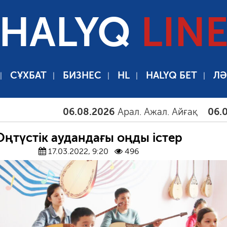
HALYQ
LIN
СҰХБАТ
БИЗНЕС
HL
HALYQ БЕТ
ЛӘ
06.08.2026
Арал. Ажал. Айғақ
06.08.2026
Та
Оңтүстік аудандағы оңды істер
17.03.2022, 9:20
496