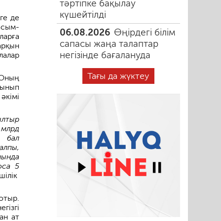
тәртіпке бақылау
күшейтілді
ге де
асым-
06.08.2026
Өңірдегі білім
ларға
сапасы жаңа талаптар
арқын
негізінде бағалануда
лалар
Тағы да жүктеу
 Оның
лынып
әкімі
ылтыр
 млрд
ң бал
Жалпы,
нында
оса 5
шілік
отыр.
гізгі
ан ат