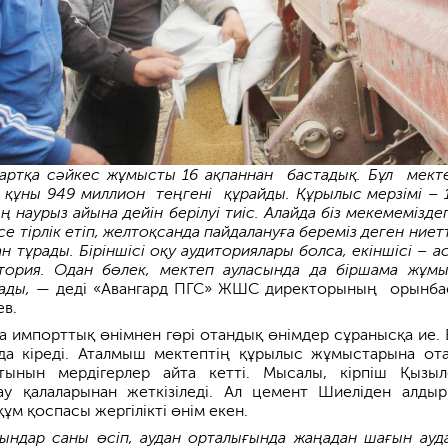
артқа сәйкес жұмысты 16 ақпаннан бастадық. Бұл мект
ұны 949 миллион теңгені құрайды. Құрылыс мерзімі – 1
наурыз айына дейін берілуі тиіс. Алайда біз меке­меміздег
се тірлік етіп, желтоқсанда пайдалануға береміз деген ниет
н тұрады. Біріншісі оқу аудиториялары болса, екіншісі – ас
атория. Одан бөлек, мектеп ауласында да біршама жұм
ады,
— деді «Авангард ПГС» ЖШС дирек­торының орынб
в.
да импорттық өнімнен гөрі отандық өнімдер сұранысқа ие. 
да кіреді. Аталмыш мектептің құрылыс жұмыстарына от
тынын мердігерлер айта кетті. Мысалы, кірпіш Қызыл
ау қалаларынан жеткізіледі. Ал цемент Шиеліден алдыр
ұм қоспасы жергілікті өнім екен.
ғындар саны өсіп, аудан орталығында жаңадан шағын ауд