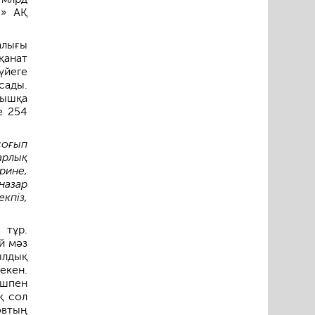
ы» АҚ
алығы
қанат
үйеге
сады.
ңышқа
е 254
соғып
арлық
рине,
назар
кпіз,
 тұр.
й мәз
ылдық
екен.
ішпен
қ сол
овтың