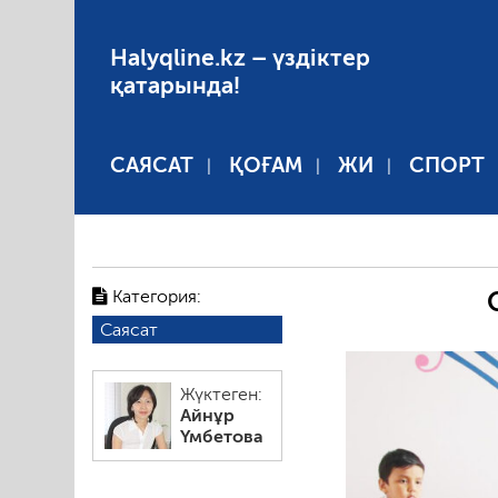
Halyqline.kz – үздіктер
қатарында!
САЯСАТ
ҚОҒАМ
ЖИ
СПОРТ
Категория:
Саясат
Жүктеген:
Айнұр
Үмбетова