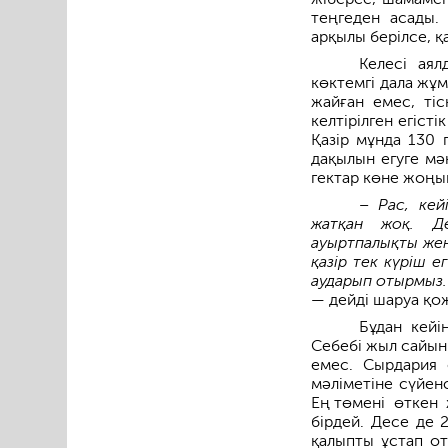
теңгеден асады.
арқылы берілсе, қ
Келесі ая
көктемгі дала жұ
жайған емес, ті
келтірілген егіст
Қазір мұнда 130 
дақылын егуге мән
гектар көне жоңыш
– Рас, кей
жатқан жоқ. Де
ауыртпалықты жеңі
қазір тек күріш 
аударып отырмыз. 
— дейді шаруа қо
Бұдан кейі
Себебі жыл сайын 
емес. Сырдария 
мәліметіне сүйен
Ең төмені өткен 
бірдей. Десе де 
қалыпты ұстап о