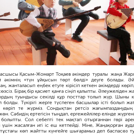
асшысы Қасым-Жомарт То­қаев әкімдер туралы жаңа Жар
й әкімнің «түн ұйқысын төрт бөлді» деуге болады. Әй
аң, жанталасып еңбек етуге кірісіп кеткен әкімдерді көріп,
зсіз. Бірақ бір қасиет қанға сіңіп қалыпты. Әлеужеліден ж
ордың туындысы секілді құр посттар толып жүр. Шыны к
л болды. Түкірігі жерге түспеген басшылар істі болып жа
, көріп те жүрміз. Сондықтан ретсіз жағымпазданудың
 жөн. Сәбидің ертегісін тыңдап, ергежейлілер елінде жүрген
 болыпты. Сол себепті тек мақтап отырғаннан гөрі әре
 үшін жасалған игі іс еш кетпейді. Міне, Жаңақорған ауд
 тұстағы көп жайтты күнгейге шығарамыз деп баспасөз т