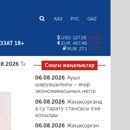
E
ҚАЗ
РУС
QAZ
USD: 127.28
(-0.65)
ЗЗАТ 18+
EUR: 467.48
(-2.37)
RUB: 27.1
(-0.17)
мыздағы таңғы түтін
06.08.2026
Құмарлық эпид
Соңғы жаңалықтар
06.08.2026
Ауыл
шаруашылығы – өңір
экономикасының негізі
06.08.2026
Жаңақорғанд
а су тарату стансасы іске
қосылды
06.08.2026
Жаңақорған