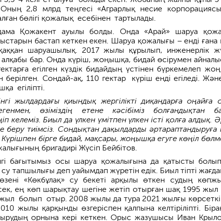
 Оның 2,8 млрд теңгесі «Аграрлық несие корпорацияс
алған бөлігі қожалық есебінен тартылады.
лдама Қожакент ауылы болды. Онда «Арай» шаруа қож
мыстарын бастап кеткен екен. Шаруа қожалығы – енді ғана 
сқаққан шаруашылық. 2017 жылы құрылып, инженерлік ж
ік алқабы бар. Онда күріш, жоңышқа, бидай өсірумен айна­лы
гектарға егілген күздік бидайдың үстінен бүркемелеп жо
 берілген. Сондай-ақ, 110 гектар күріш енді егіледі. Жән
қа егіліпті.
інгі жылдардағы қиындық жергілікті диқандарға оңайға 
генмен, өзіміздің етене кәсібіміз болғандықтан б
п келеміз. Биыл да үлкен үмітпен үлкен істі қолға алдық. Ә
еге беру тиімсіз. Сондықтан дақылдарды әртараптандыруға 
Күрішпен бірге бидай, мақсары, жоңышқа егуге көңіл бөлме
жалығының бригадирі Жүсіп Бейбітов.
нгі бағытымыз осы шаруа қожа­лығына да қатысты болып
су тапшылығы деп уайымдап жүретін едік. Биыл тіпті жағда
өзені «Көкбұлақ» су бекеті арқылы өткен судың көпж
сек, ең көп шарықтау шегіне жетіп отырған шақ 1995 жыл 
жыл болып отыр. 2008 жылы да тура 2021 жылғы көрсетк
2010 жылы қарқынды өзгеріспен қалпына келтіріліпті. Біра
тырудың орнына кері кеткен. Орыс жазушысы Иван Крыл