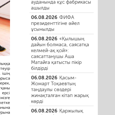
ауданында құс фабрикасы
ашылды
06.08.2026
ФИФА
президенттігіне әйел
ұсынылды
06.08.2026
«Қылышың
дайын болмаса, саясатқа
келмей-ақ қой»:
саясаттанушы Аша
Матайға қатысты пікір
лыққа
білдірді
теуір
 ішің
06.08.2026
Қасым-
арыса
Жомарт Тоқаевтың
ерек,
тқаны
таңдаулы сөздері
 ерсі
жинақталған кітап жарық
імізге
көрді
кетке
анына
06.08.2026
Қаржылық
урына