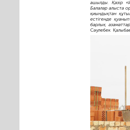
ашылды. Қазір «
Балалар алыста о
қиындықтан құты
естігенде қуанып 
барлық азаматта
Сәулебек Қалыбае