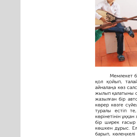
Мемлекет б
қол қойып, тала
айналаңа көз салс
жылып қалатыны сө
жазылған бір авт
көрер көзге сүйе
туралы естіп те
көрінетінін ұққан
бір ширек ғасыр
көшкен дұрыс. Ел
барып, көлеңкелі