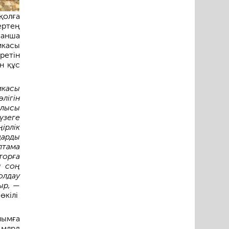
қолға
ертең
ғанша
икасы
ретін
н құс
икасы
лігін
ылысы
үзеге
ірлік
дарды
птама
орға
н соң
олдау
ыр,
—
өкілі
лымға
 млрд