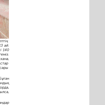
ептің
3 ай.
і 140
теміз.
хана,
ыстар
асары
Бұған
андық
орда,
ылса,
андар