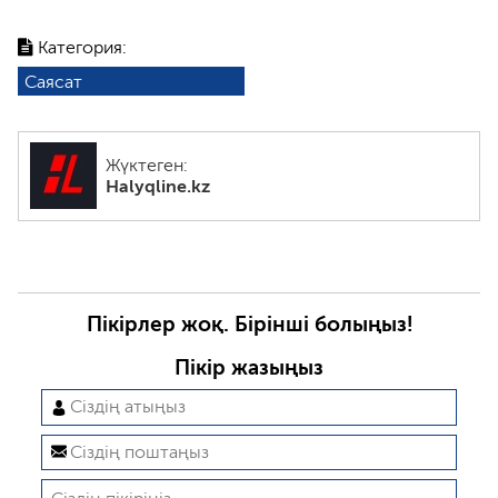
Категория:
Саясат
Жүктеген:
Halyqline.kz
Пікірлер жоқ. Бірінші болыңыз!
Пікір жазыңыз