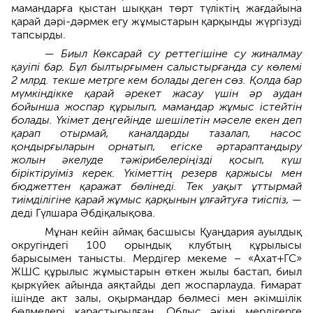
мамандарға қыстан шыққан төрт түліктің жағдайына
қарай дәрі-дәрмек егу жұмыстарын қарқынды жүргізуді
тапсырды.
— Биыл Көксарай су реттегішіне су жиналмау
қауіпі бар. Бұл былтырғымен салыстырғанда су көлемі
2 млрд. текше метрге кем болады деген сөз. Қолда бар
мүмкіндікке қарай әрекет жасау үшін әр аудан
бойынша жоспар құрылып, мамандар жұмыс істейтін
болады. Үкімет деңгейінде шешілетін мәселе екен деп
қарап отырмай, каналдарды тазалап, насос
қондырғыларын орнатып, егіске әртараптандыру
жолын әкелуде тәжірибелеріңізді қосып, күш
біріктіруіміз керек. Үкіметтің резерв қаржысы мен
бюджеттен қаражат бөлінеді. Тек уақыт ұттырмай
тиімділігіне қарай жұмыс қарқынын ұлғайтуға тиіспіз, —
деді Гүлшара Әбдіқалықова.
Мұнан кейін аймақ басшысы Қуаңдария ауылдық
округіндегі 100 орындық клубтың құрылысы
барысымен танысты. Мердігер мекеме – «Ахат+ГС»
ЖШС құрылыс жұмыстарын өткен жылы бастап, биыл
қыркүйек айында аяқтайды деп жоспарлауда. Ғимарат
ішінде акт залы, оқырмандар бөлмесі мен әкімшілік
бөлмелері қарастырылған. Облыс әкімі мердігерге