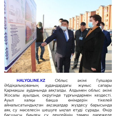
HALYQLINE.KZ
Облыс әкімі Гүлшара
Әбдіқалықованың аудандардағы жұмыс сапары
Қармақшы ауданында аяқталды. Алдымен облыс әкімі
Жосалы ауылдық округінде тұрғындармен кездесті.
Ауыл халқы бақша өнімдерін тікелей
айналысатындықтан ақсақалдар жүздесу барысында
аяқ су мәселесін шешуге ықпал етуді сұрады. Өңір
басшысы биылғы су деңгейінің төмен дәрежеде