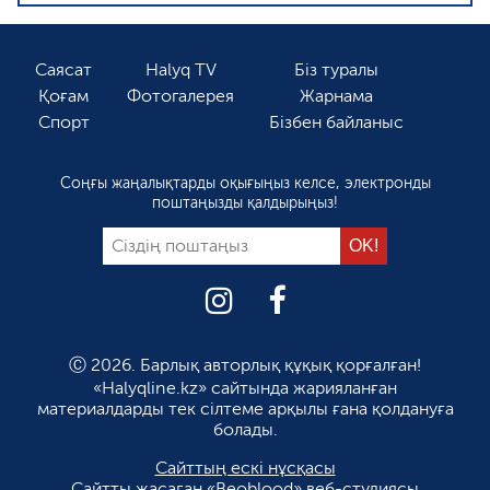
Саясат
Halyq TV
Біз туралы
Қоғам
Фотогалерея
Жарнама
Спорт
Бізбен байланыс
Соңғы жаңалықтарды оқығыңыз келсе, электронды
поштаңызды қалдырыңыз!
Ⓒ 2026. Барлық авторлық құқық қорғалған!
«Halyqline.kz» сайтында жарияланған
материалдарды тек сілтеме арқылы ғана қолдануға
болады.
Сайттың ескі нұсқасы
Сайтты жасаған
«Beoblood» веб-студиясы