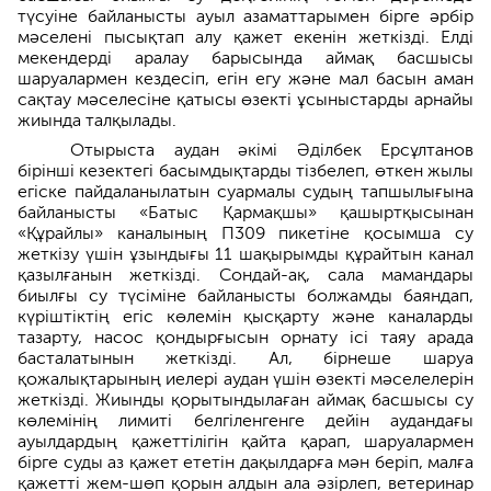
түсуіне байланысты ауыл азаматтарымен бірге әрбір
мәселені пысықтап алу қажет екенін жеткізді. Елді
мекендерді аралау барысында аймақ басшысы
шаруалармен кездесіп, егін егу және мал басын аман
сақтау мәселесіне қатысы өзекті ұсыныстарды арнайы
жиында талқылады.
Отырыста аудан әкімі Әділбек Ерсұлтанов
бірінші кезектегі басымдықтарды тізбелеп, өткен жылы
егіске пайдаланылатын суармалы судың тапшылығына
байланысты «Батыс Қармақшы» қашыртқысынан
«Құрайлы» каналының П309 пикетіне қосымша су
жеткізу үшін ұзындығы 11 шақырымды құрайтын канал
қазылғанын жеткізді. Сондай-ақ, сала мамандары
биылғы су түсіміне байланысты болжамды баяндап,
күріштіктің егіс көлемін қысқарту және каналарды
тазарту, насос қондырғысын орнату ісі таяу арада
басталатынын жеткізді. Ал, бірнеше шаруа
қожалықтарының иелері аудан үшін өзекті мәселелерін
жеткізді. Жиынды қорытындылаған аймақ басшысы су
көлемінің лимиті белгіленгенге дейін аудандағы
ауылдардың қажеттілігін қайта қарап, шаруалармен
бірге суды аз қажет ететін дақылдарға мән беріп, малға
қажетті жем-шөп қорын алдын ала әзірлеп, ветеринар