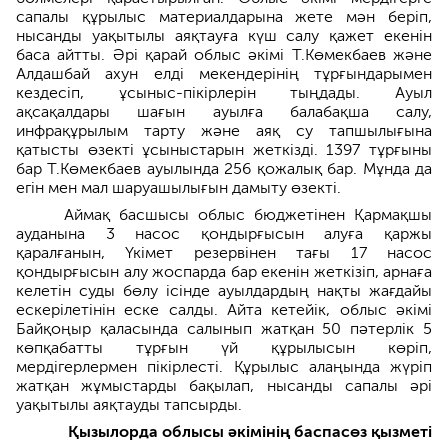
сапалы құрылыс материалдарына жете мән беріп,
нысанды уақытылы аяқтауға күш салу қажет екенін
баса айтты. Әрі қарай облыс әкімі Т.Көмекбаев және
Алдашбай ахун елді мекендерінің тұрғындарымен
кездесіп, ұсыныс-пікірлерін тыңдады. Ауыл
ақсақалдары шағын ауылға балабақша салу,
инфрақұрылым тарту және аяқ су тапшылығына
қатысты өзекті ұсыныстарын жеткізді. 1397 тұрғыны
бар Т.Көмекбаев ауылында 256 қожалық бар. Мұнда да
егін мен мал шаруашылығын дамыту өзекті.
Аймақ басшысы облыс бюджетінен Қармақшы
ауданына 3 насос қондырғысын алуға қаржы
қаралғанын, Үкімет резервінен тағы 17 насос
қондырғысын алу жоспарда бар екенін жеткізіп, арнаға
келетін суды бөлу ісінде ауылдардың нақты жағдайы
ескерілетінін еске салды. Айта кетейік, облыс әкімі
Байқоңыр қаласында салынып жатқан 50 пәтерлік 5
көпқабатты тұрғын үй құрылысын көріп,
мердігерлермен пікірлесті. Құрылыс алаңында жүріп
жатқан жұмыстарды бақылап, нысанды сапалы әрі
уақытылы аяқтауды тапсырды.
Қызылорда облысы әкімінің баспасөз қызметі