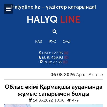
Halyqline.kz – үздіктер қатарында!
HALYQ
LINE
ҚАЗ
РУС
QAZ
USD: 127.96
(0)
EUR: 469.93
(0)
RUB: 27.39
(0)
06.08.2026
Арал. Ажал. Айғақ
Облыс әкімі Қармақшы ауданында
жұмыс сапарымен болды
14.03.2022, 10:30
479