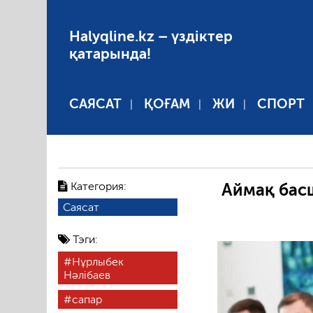
Halyqline.kz – үздіктер
қатарында!
САЯСАТ
ҚОҒАМ
ЖИ
СПОРТ
Категория:
Аймақ бас
Саясат
Тэги:
Нұрлыбек
Нәлібаев
сапар