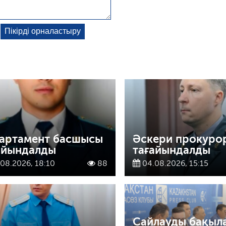
артамент басшысы
Әскери прокуро
айындалды
тағайындалды
08.2026, 18:10
88
04.08.2026, 15:15
Сайлауды бақыл