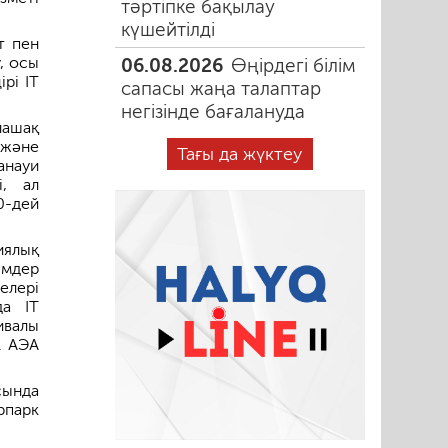
тәртіпке бақылау
күшейтілді
т пен
, осы
06.08.2026
Өңірдегі білім
рі ІТ
сапасы жаңа талаптар
негізінде бағалануда
ашақ
 және
Тағы да жүктеу
анауи
і, ал
0-дей
ялық
імдер
елері
да IT
ивалы
. АЭА
сында
рпарк