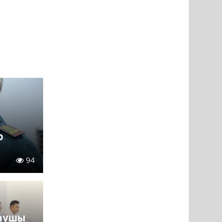
р
94
аушы