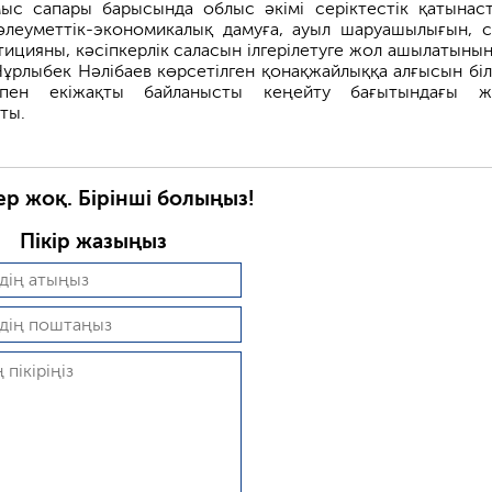
с сапары барысында облыс әкімі серіктестік қатынас
әлеуметтік-экономикалық дамуға, ауыл шаруашылығын, с
тицияны, кәсіпкерлік саласын ілгерілетуге жол ашылатынын
Нұрлыбек Нәлібаев көрсетілген қонақжайлыққа алғысын білд
 пен екіжақты байланысты кеңейту бағытындағы ж
ты.
ер жоқ. Бірінші болыңыз!
Пікір жазыңыз