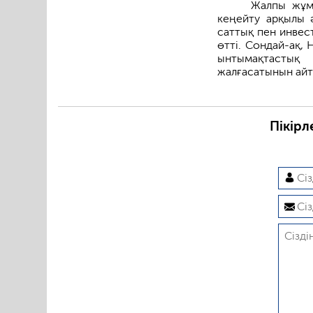
Жалпы жұмы
кеңейту арқылы 
саттық пен инвес
өтті. Сондай-ақ, 
ынтымақтастық
жалғасатынын айт
Пікірл