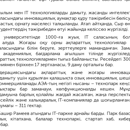
ғылым мен IT технологияларды дамыту, жасанды интеллек
ласындағы инновациялық аумақтар құру тәжірибесін бөлісу
астық орнату мәселесі талқыланды. Атап айтқанда, Сыр өңі
денттердің тәжірибеден өтуі жайында келіссөз жүргізілді.
 университетінде 1000-ға жуық ІТ саласының бол
м алуда. Жоғары оқу орны ақпараттық технологиялар
ласындағы білім беруге, зерттеулерге маманданған. Зам
академиялық бағдарлама ағылшын тілінде жүргізілед
раттық технологиялармен тығыз байланысты. Ресейдегі 30
иямен біріккен 17 зертханасы, 9 даму орталығы бар.
дерациясындағы ақпараттық және жоғары инноваци
дамыту үшін құрылған қалашықта озық инновациялық шеш
коммерцияланады.АЭА-тың негізгі нысаны – технопарк кеңс
ықтары бар заманауи, көпфункционалды кешен. Мұн
амуына барлық қолайлы жағдай жасалған, жаңа перспект
ресейлік және халықаралық IT-компаниялар да шоғырланған
умағы – 311 гектар.
Башир Рамеев атындағы ІТ-паркке арнайы барды. Парк база
лық кітапхана, балалар технопаркі, стартап хаб, кибе
 бар.