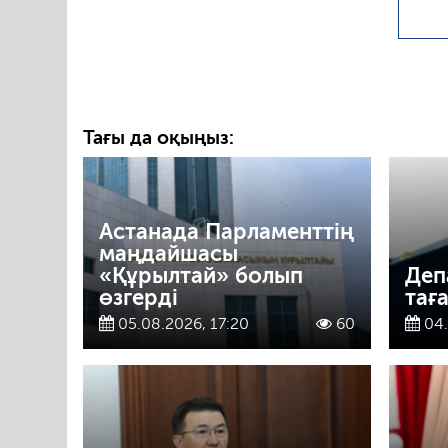
Тағы да оқыңыз:
Астанада Парламенттің
маңдайшасы
«Құрылтай» болып
Деп
өзгерді
тағ
05.08.2026, 17:20
60
04.