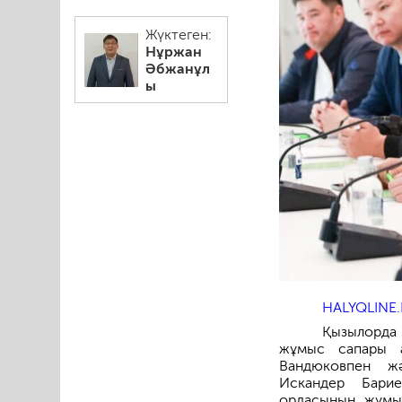
Жүктеген:
Нұржан
Әбжанұл
ы
HALYQLINE.
Қызылорда 
жұмыс сапары а
Вандюковпен ж
Искандер Барие
ордасының жұмыс