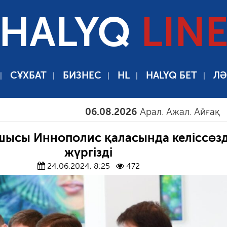
HALYQ
LIN
СҰХБАТ
БИЗНЕС
HL
HALYQ БЕТ
ЛӘ
06.08.2026
Арал. Ажал. Айғақ
06.08.
шысы Иннополис қаласында келіссөз
жүргізді
24.06.2024, 8:25
472