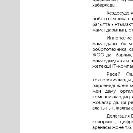
хабарлады.
Кездесуде 
робототехника са
бағытта ынтымақт
мамандарының, сту
Иннополис
мамандары білі
робототехника са
ЖОО-да барлық 
мамандықтар ақпа
жетекші IT-компан
Ресей Фе
технологияларды 
әзірленеді және 
мен даму ортал
компаниялардың д
жобалар да, ірі 
алаңының жалпы а
Делегация 
коворкинг, цифр
аренасы және т.б.