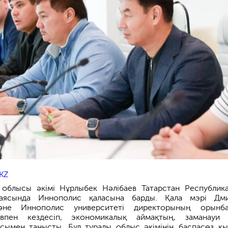
KZ
облысы әкімі Нұрлыбек Нәлібаев Татарстан Республик
ясында Иннополис қаласына барды. Қала мэрі Дми
әне Иннополис университеті директорының орынба
впен кездесіп, экономикалық аймақтың, заманауи 
ымен танысты. Бұл туралы облыс әкімінің баспасөз қы