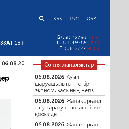
E
ҚАЗ
РУС
QAZ
USD: 127.93
(-0.57)
ЗЗАТ 18+
EUR: 469.85
(-2.13)
RUB: 27.27
(-0.03)
2026
Тамыздағы таңғы түтін
06.08.2026
Құмарл
Соңғы жаңалықтар
06.08.2026
Ауыл
дер
шаруашылығы – өңір
экономикасының негізі
06.08.2026
Жаңақорғанд
а су тарату стансасы іске
қосылды
06.08.2026
Жаңақорған