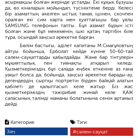
асырмақшы болған жерінде ұсталды. Екі құқық бұзушы
да, өз кінәларын мойындап, түсініктеме берді. Келесі
бір азаматтың әкелген ыстық тамақ ішінен, скочпен
оралған екі сим карта мен қуаттағышы бар ұялы
SAMSUNG телефонын тапты. Бұл азамат бұрын істі
болған және бұл мекеменің ішкі қатаң тәртібін біле
тұра, осындай заңсыз әрекетке барған.
Бөлім бастығы, әділет капитаны М.Смағұловтың
айтуы бойынша, Ерболат кейде күніне 50-60-тай
сәлем-сауқаттарды қабылдайды. Және бар тінтулерін
мұқияттылық пен тиянақты атқарып келеді.
Қызметкеріміздің бұл салада еңбек еткеніне аз ғана
уақыт болса да, бойында, заңсыз әрекетке барады-ау,
дегендердің сыртқы портретін бірден байқай алатын
қабілеті де қалыптасып келе жатыр. Біз жас
қызметкеріміздің тәжірибие жинай келе ҚАЖ
саласының тәлімді маманы болатынына сенім артамыз
дейді.
Категория:
Тэги:
Заң
сәлем-сауқат