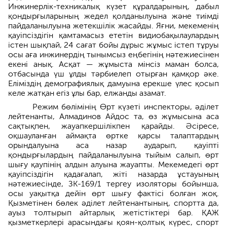
Инжинерлік-техникалық күзет құралдарының, дабыл
қондырғыларының жедел қолданылуына және тиімді
пайдаланылуына жетекшілік жасайды. Яғни, мекеменің
қауіпсіздігін қамтамасыз ететін видиобақылаулардың
істен шықпай, 24 сағат бойы дұрыс жұмыс істеп тұруы
осы аға инжинердің тынымсыз еңбегінің нәтежиесінен
екені анық. Асқат — жұмыста мінсіз маман болса,
отбасында үш ұлды тәрбиелеп отырған қамқор әке.
Еліміздің демографиялық дамуына ерекше үлес қосып
келе жатқан егіз ұлы бар, елжанды азамат.
Режим бөлімінің Өрт күзеті инспекторы, әділет
лейтенанты, Алмадинов Айдос та, өз жұмысына аса
сақтықпен, жауапкершілікпен қарайды. Әсіресе,
оқшауланған аймақта өртке қарсы талаптардың
орындалуына аса назар аударып, қауіпті
қондырғылардың пайдаланылуына тыйым салып, өрт
шығу қаупінің алдын алуына жауапты. Мекемедегі өрт
қауіпсіздігін қадағалап, жіті назарда ұстауының
нәтежиесінде, ЗК-169/1 тергеу изоляторы бойынша,
осы уақытқа дейін өрт шығу фактісі болған жоқ.
Қызметінен бөлек әділет лейтенантының, спортта да,
ауыз толтырып айтарлық жетістіктері бар. ҚАЖ
қызметкерлері арасындағы қоян-қолтық күрес, спорт