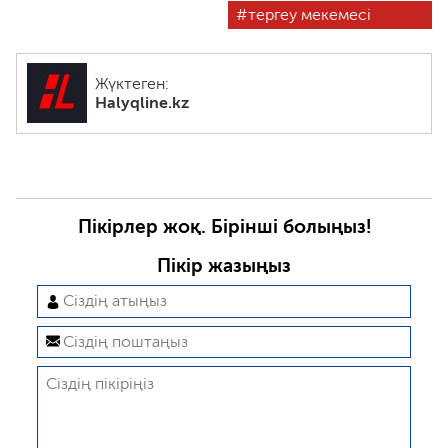
тергеу мекемесі
Жүктеген:
Halyqline.kz
Пікірлер жоқ. Бірінші болыңыз!
Пікір жазыңыз