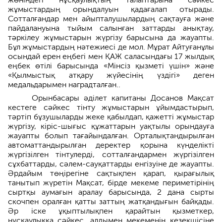
жұмыстардың орындалуын қадағалап отырады.
Сотталғандар мен айыпталушылардың сақтауға және
пайдалануына тыйым салынған заттарды анықтау,
тәркілеу жұмыстарын жүргізу барысына да жауапты.
Бұл жұмыстардың нәтежиесі де мол. Мұрат Айтуғанұлы
осындай ерен еңбегі мен ҚАЖ саласындағы 17 жылдық
еңбек өтілі барысында «Мінсіз қызметі үшін» және
«Қылмыстық атқару жүйесінің үздігі» деген
медальдарымен наградталған..
Орынбасары әділет капитаны Досанов Мақсат
кестеге сәйкес тінту жұмыстарын ұйымдастырып,
тәртіп бұзушыларды жеке қабылдап, қажетті жұмыстар
жүргізу, кіріс-шығыс құжаттарын уақтылы орындауға
жауапты болып тағайындалған. Орталықтандырылған
автоматтандырылған деректер қорына күнделікті
жүргізілген тінтулерді, сотталғандармен жүргізілген
сұхбаттарды, сәлем-сауқаттарды енгізуіне де жауапты.
Әрдайым төңірегіне сақтықпен қарап, қырағылық
танытып жүретін Мақсат, бірде мекеме периметірінің
сыртқы аумағын аралау барысында, 2 дана сырты
скочпен оралған қатты заттың жатқандығын байқады.
Әр іске ұқыптылықпен қарайтын қызметкер,
нұсқаулыққа сәйкес, алдымен мекеменің кезекшісіне