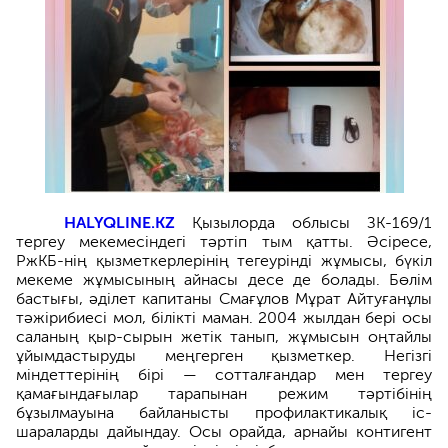
HALYQLINE.KZ
Қызылорда облысы ЗК-169/1
тергеу мекемесіндегі тәртіп тым қатты. Әсіресе,
РжКБ-нің қызметкерлерінің тегеурінді жұмысы, бүкіл
мекеме жұмысының айнасы десе де болады. Бөлім
бастығы, әділет капитаны Смағұлов Мұрат Айтуғанұлы
тәжірибиесі мол, білікті маман. 2004 жылдан бері осы
саланың қыр-сырын жетік танып, жұмысын оңтайлы
ұйымдастыруды меңгерген қызметкер. Негізгі
міндеттерінің бірі — сотталғандар мен тергеу
қамағындағылар тарапынан режим тәртібінің
бұзылмауына байланысты профилактикалық іс-
шараларды дайындау. Осы орайда, арнайы контигент