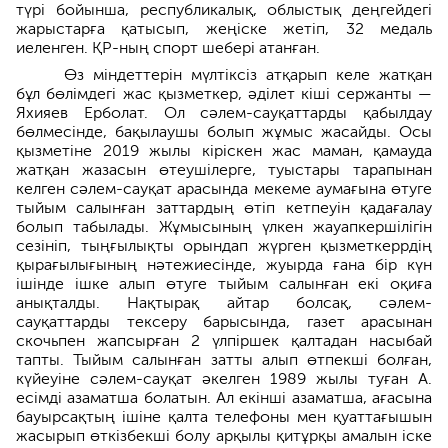
түрі бойынша, республикалық, облыстық деңгейдегі
жарыстарға қатысып, жеңіске жетіп, 32 медаль
иеленген. ҚР-ның спорт шебері атанған.
Өз міндеттерін мүлтіксіз атқарып келе жатқан
бұл бөлімдегі жас қызметкер, әділет кіші сержанты —
Яхияев Ерболат. Ол сәлем-сауқаттарды қабылдау
бөлмесінде, бақылаушы болып жұмыс жасайды. Осы
қызметіне 2019 жылы кіріскен жас маман, қамауда
жатқан жазасын өтеушілерге, туыстары тарапынан
келген сәлем-сауқат арасында мекеме аумағына өтуге
тыйым салынған заттардың өтіп кетпеуін қадағалау
болып табылады. Жұмысының үлкен жауапкершілігін
сезініп, тыңғылықты орындап жүрген қызметкеррдің
қырағылығының нәтежиесінде, жуырда ғана бір күн
ішінде ішке алып өтуге тыйым салынған екі оқиға
анықталды. Нақтырақ айтар болсақ, сәлем-
сауқаттарды тексеру барысында, газет арасынан
скочьпен жапсырған 2 үлпіршек қалтадан насыбай
тапты. Тыйым салынған затты алып өтпекші болған,
күйеуіне сәлем-сауқат әкелген 1989 жылы туған А.
есімді азаматша болатын. Ал екінші азаматша, ағасына
бауырсақтың ішіне қалта телефоны мен қуаттағышын
жасырып өткізбекші болу арқылы қитұрқы амалын іске