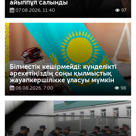
айыппұл салынды
07.08.2026, 11:40
97
Білместік кешірмейді: күнделікті
әрекетіңіздің соңы қылмыстық
жауапкершілікке ұласуы мүмкін
06.08.2026, 7:00
98