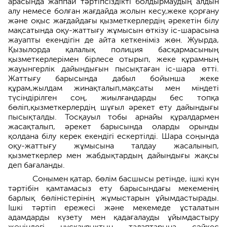
арасында жаппай тәртіпсіздікті болдырмаудың алдын
алу немесе болған жағдайда жолын кесу,жеке қорғану
және оқыс жағдайдағы қызметкерлердің әрекетін білу
мақсатында оқу-жаттығу жұмысын өткізу іс-шарасына
жауапты екендігін де айта кеткеніміз жөн. Жуырда,
Қызылорда қалалық полиция басқармасының
қызметкерлерімен бірлесе отырып, жеке құрамның
жауынгерлік дайындығын пысықтаған іс-шара өтті.
Жаттығу барысында дабыл бойынша жеке
құрам,жылдам жинақталып,мақсаты мен міндеті
түсіндірілген соң, жиылғандарды бес топқа
бөліп,қызметкерлердің шұғыл әрекет ету дайындығы
пысықталды. Тосқауыл тобы арнайы құралдармен
жасақталып, әрекет барысында оларды орынды
қолдана білу керек екендігі ескертілді. Шара соңында
оқу-жаттығу жұмысына талдау жасалынып,
қызметкерлер мен жабдықтардың дайындығы жақсы
деп бағаланды.
Сонымен қатар, бөлім басшысы ретінде, ішкі күн
тәртібін қамтамасыз ету барысындағы мекеменің
барлық бөліністерінің жұмыстарын ұйымдастырады.
Ішкі тәртіп ережесі және мекемеде ұсталатын
адамдарды күзету мен қадағалауды ұйымдастыру
жөніндегі нұсқаулықтың талаптарына сәйкес