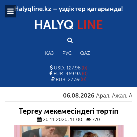
Halyqline.kz – үздіктер қатарында!
HALYQ
LINE
ҚАЗ
РУС
QAZ
USD: 127.96
(0)
EUR: 469.93
(0)
RUB: 27.39
(0)
06.08.2026
Арал. Ажал. Айғақ
Тергеу мекемесіндегі тәртіп
20.11.2020, 11:00
770