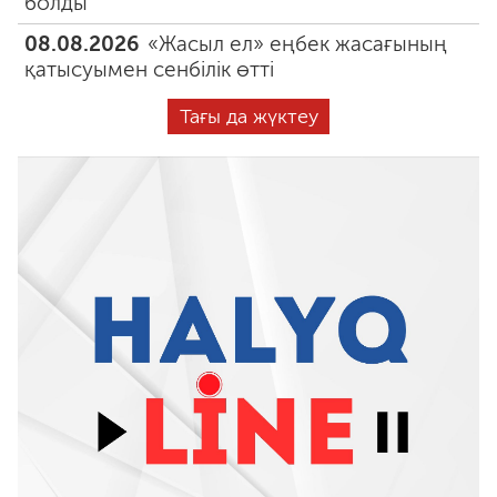
болды
08.08.2026
«Жасыл ел» еңбек жасағының
қатысуымен сенбілік өтті
Тағы да жүктеу