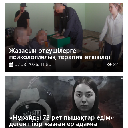
Жазасын өтеушілерге
психологиялық терапия өткізілді
07.08.2026, 11:50
84
«Нұрайды 72 рет пышақтар едім»
деген пікір жазған ер адамға