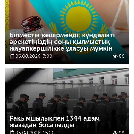
Білместік кешірмейді: күнделікті
әрекетіңіздің соңы қылмыстық
жауапкершілікке ұласуы мүмкін
06.08.2026, 7:00
86
Рақымшылықпен 1344 адам
жазадан босатылды
05.08.2026, 15:20
98