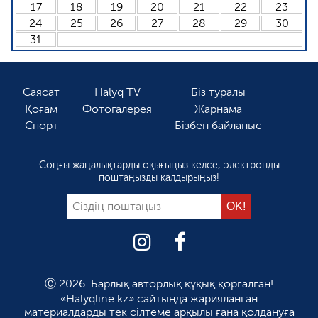
17
18
19
20
21
22
23
24
25
26
27
28
29
30
31
Саясат
Halyq TV
Біз туралы
Қоғам
Фотогалерея
Жарнама
Спорт
Бізбен байланыс
Соңғы жаңалықтарды оқығыңыз келсе, электронды
поштаңызды қалдырыңыз!
Ⓒ 2026. Барлық авторлық құқық қорғалған!
«Halyqline.kz» сайтында жарияланған
материалдарды тек сілтеме арқылы ғана қолдануға