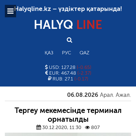
Halyqline.kz – үздіктер қатарында!
HALYQ
LINE
ҚАЗ
РУС
QAZ
USD: 127.28
(-0.65)
EUR: 467.48
(-2.37)
RUB: 27.1
(-0.17)
06.08.2026
Арал. Ажал. Айға
Тергеу мекемесінде терминал
орнатылды
30.12.2020, 11:30
807