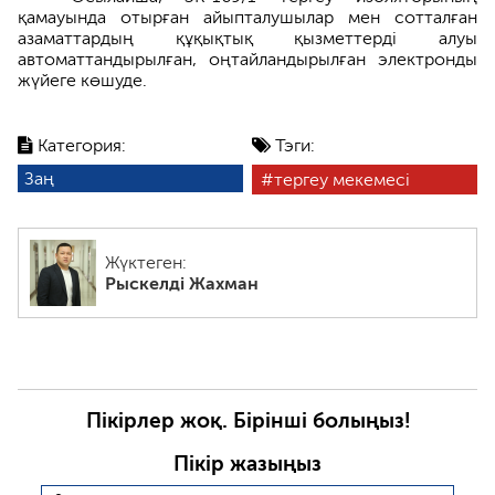
қамауында отырған айыпталушылар мен сотталған
азаматтардың құқықтық қызметтерді алуы
автоматтандырылған, оңтайландырылған электронды
жүйеге көшуде.
Категория:
Тэги:
Заң
тергеу мекемесі
Жүктеген:
Рыскелді Жахман
Пікірлер жоқ. Бірінші болыңыз!
Пікір жазыңыз