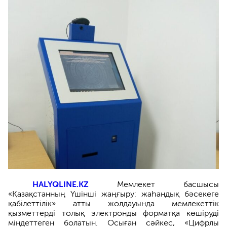
HALYQLINE.KZ
Мемлекет басшысы
«Қазақстанның Үшінші жаңғыру: жаһандық бәсекеге
қабілеттілік» атты жолдауында мемлекеттік
қызметтерді толық электронды форматқа көшіруді
міндеттеген болатын. Осыған сәйкес, «Цифрлы