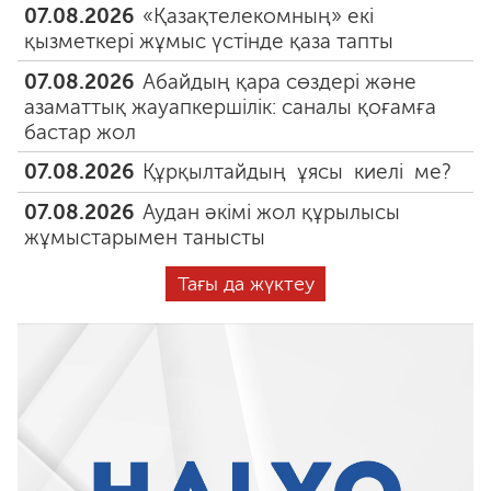
07.08.2026
«Қазақтелекомның» екі
қызметкері жұмыс үстінде қаза тапты
07.08.2026
Абайдың қара сөздері және
азаматтық жауапкершілік: саналы қоғамға
бастар жол
07.08.2026
Құрқылтайдың ұясы киелі ме?
07.08.2026
Аудан әкімі жол құрылысы
жұмыстарымен танысты
Тағы да жүктеу