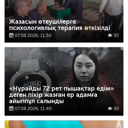
Жазасын өтеушілерге
психологиялық терапия өткізілді
07.08.2026, 11:50
30
«Нұрайды 72 рет пышақтар едім»
деген пікір жазған ер адамға
айыппұл салынды
07.08.2026, 11:40
30