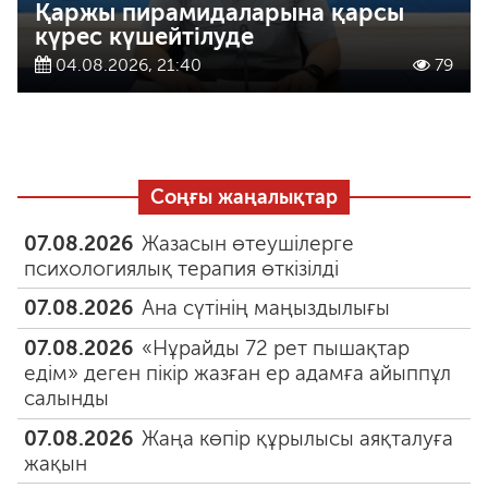
Қаржы пирамидаларына қарсы
күрес күшейтілуде
04.08.2026, 21:40
79
Соңғы жаңалықтар
07.08.2026
Жазасын өтеушілерге
психологиялық терапия өткізілді
07.08.2026
Ана сүтінің маңыздылығы
07.08.2026
«Нұрайды 72 рет пышақтар
едім» деген пікір жазған ер адамға айыппұл
салынды
07.08.2026
Жаңа көпір құрылысы аяқталуға
жақын