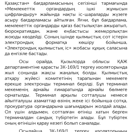
Қазақстан» бағдарламасының сегізінші тармағында
«Мемлекеттік органдардың ішкі жұмысын
цифрландыру» жайында нақты іс-шараларды жүзеге
асыру бағдарламасы айтылған. Яғни, бұл бағдарлама,
мемлекеттік органдарды қағаз бастылықтан ажыратып,
бюрократиядан, және еңбастысы жемқорлықтан
жоюды көздейді. Соның ішінде қылмыстық сот істерін
электрондық форматқа көшіру бойынша,
«Электрондық қылмыстық іс» жобасы құқық саласына
да енгізіле бастады.
Осы орайда, Қызылорда облысы ҚАЖ
департаментіне қарасты ЗК-169/1 тергеу изоляторында
жыл соңында жақсы жаңалық болды. Қылмыстық
атқару жүйесі комитетінің тарапынан мекемеге
ерекше электронды терминал берілді. Бұл терминал
мекеменің арнайы ғимаратында арнайы бөлмеге
орнатылды. Терминал арқылы сотталушы немесе
айыпталушы азаматтар өзінің жеке ісі бойынша сотқа,
прокуратура органдарына шағымдарын жолдай алады.
Ол үшін алдымен, сотталған өтініш хатын берген
терминалдан сандық түбіртегін алады. Бұл түбіртек
оның өтінішін қарау кезегі болып саналады.
Осылайша, ЗК-169/1 тергеу изоляторының