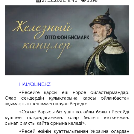
27.12.2022, 9:40
1398
HALYQLINE.KZ
«Ресейге қарсы еш нәрсе ойластырмандар.
Олар сендердің қулықтарына қарсы ойланбастан
ақымақтық шешіммен жауап береді».
«Соғыс барысы біз үшін қолайлы болып Ресейді
күшпен талқандағанмен, олар бөлініп кеткенмен,
сынап сияқты қайта орнына келеді».
«Ресей өзінің қуаттылығынан Украина олардан