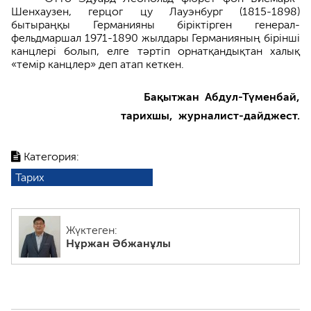
Шенхаузен, герцог цу Лауэнбург (1815-1898)
бытыраңқы Германияны біріктірген генерал-
фельдмаршал 1971-1890 жылдары Германияның бірінші
канцлері болып, елге тәртіп орнатқандықтан халық
«темір канцлер» деп атап кеткен.
Бақытжан Абдул-Түменбай,
тарихшы, журналист-дайджест.
Категория:
Тарих
Жүктеген:
Нұржан Әбжанұлы