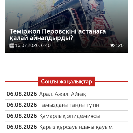
Теміржол Перовскіні астанаға
қалай айналдырды?
16.07.2026, 6:40
126
Соңғы жаңалықтар
06.08.2026
Арал. Ажал. Айғақ
06.08.2026
Тамыздағы таңғы түтін
06.08.2026
Құмарлық эпидемиясы
06.08.2026
Қарыз құрсауындағы қауым