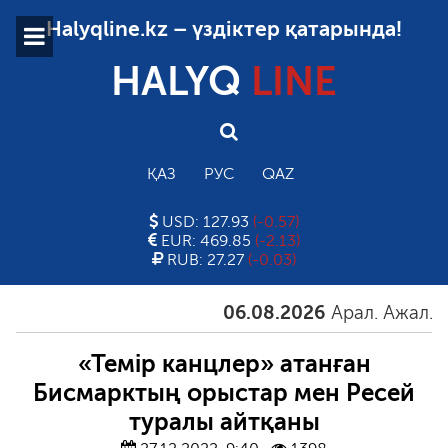
Halyqline.kz – үздіктер қатарында!
HALYQ
LINE
ҚАЗ
РУС
QAZ
USD: 127.93
(-0.57)
EUR: 469.85
(-2.13)
RUB: 27.27
(-0.03)
06.08.2026
Арал. Ажал. Айғ
«Темір канцлер» атанған
Бисмарктың орыстар мен Ресей
туралы айтқаны