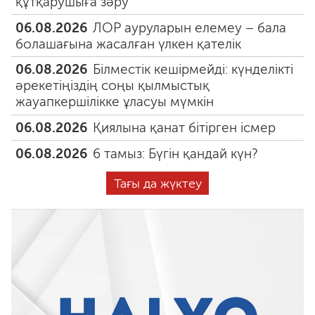
құтқарушыға зәру
06.08.2026
ЛОР ауруларын елемеу – бала
болашағына жасалған үлкен қателік
06.08.2026
Білместік кешірмейді: күнделікті
әрекетіңіздің соңы қылмыстық
жауапкершілікке ұласуы мүмкін
06.08.2026
Қиялына қанат бітірген ісмер
06.08.2026
6 тамыз: Бүгін қандай күн?
Тағы да жүктеу