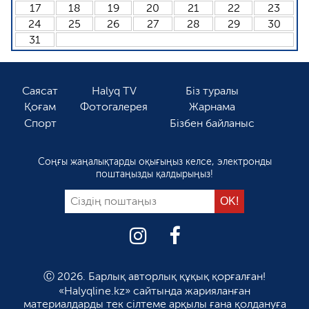
17
18
19
20
21
22
23
24
25
26
27
28
29
30
31
Саясат
Halyq TV
Біз туралы
Қоғам
Фотогалерея
Жарнама
Спорт
Бізбен байланыс
Соңғы жаңалықтарды оқығыңыз келсе, электронды
поштаңызды қалдырыңыз!
Ⓒ 2026. Барлық авторлық құқық қорғалған!
«Halyqline.kz» сайтында жарияланған
материалдарды тек сілтеме арқылы ғана қолдануға