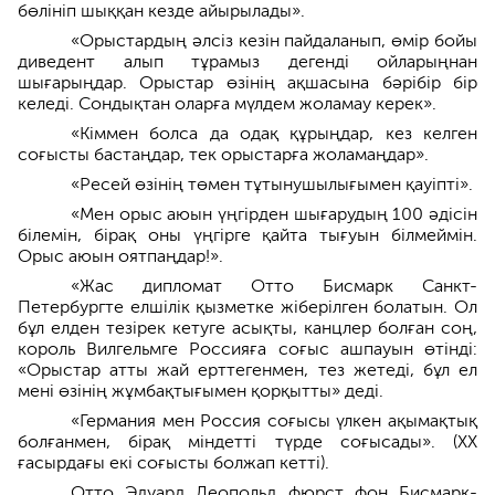
бөлініп шыққан кезде айырылады».
«Орыстардың әлсіз кезін пайдаланып, өмір бойы
диведент алып тұрамыз дегенді ойларыңнан
шығарыңдар. Орыстар өзінің ақшасына бәрібір бір
келеді. Сондықтан оларға мүлдем жоламау керек».
«Кіммен болса да одақ құрыңдар, кез келген
соғысты бастаңдар, тек орыстарға жоламаңдар».
«Ресей өзінің төмен тұтынушылығымен қауіпті».
«Мен орыс аюын үңгірден шығарудың 100 әдісін
білемін, бірақ оны үңгірге қайта тығуын білмеймін.
Орыс аюын оятпаңдар!».
«Жас дипломат Отто Бисмарк Санкт-
Петербургте елшілік қызметке жіберілген болатын. Ол
бұл елден тезірек кетуге асықты, канцлер болған соң,
король Вилгельмге Россияға соғыс ашпауын өтінді:
«Орыстар атты жай ерттегенмен, тез жетеді, бұл ел
мені өзінің жұмбақтығымен қорқытты» деді.
«Германия мен Россия соғысы үлкен ақымақтық
болғанмен, бірақ міндетті түрде соғысады». (ХХ
ғасырдағы екі соғысты болжап кетті).
Отто Эдуард Леопольд фюрст фон Бисмарк-