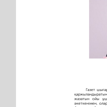
Газет шыға
қаржыландыратын
жазатын ойы ұш
әкеткенімен, ола