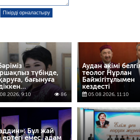
бәріміз
Аудан әкімі белгі
ршақпыз түбінде,
теолог Нұрлан
қаруға, бағынуға
Байжігітұлымен
діккен…
кездесті
08.2026, 9:10
86
05.08.2026, 11:10
аддин»: Бұл жай
а ертегі емес, адам