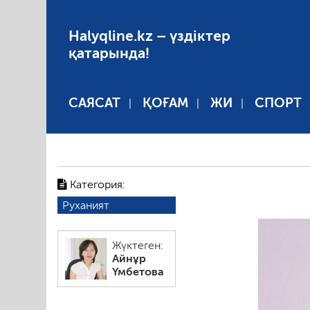
Halyqline.kz – үздіктер
қатарында!
САЯСАТ
ҚОҒАМ
ЖИ
СПОРТ
Категория:
Руханият
Жүктеген:
Айнұр
Үмбетова