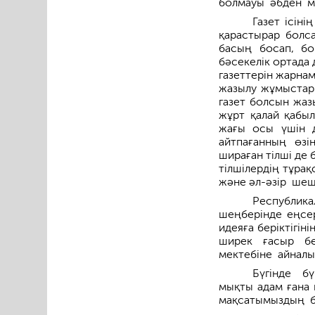
болмауы әбден мү
Газет ісін
қарастырар болса
басың босап, бо
бәсекелік ортада 
газеттерін жарна
жазылу жұмыстары
газет болсын жа
жұрт қалай қабыл
жағы осы үшін д
айтпағанның өз
шираған тілші де
тілшілердің тұра
және әл-әзір ше
Республик
шеңберінде еңсе
идеяға беріктігі
ширек ғасыр бед
мектебіне айнал
Бүгінде бү
мықты адам ғана 
мақсатымыздың бі