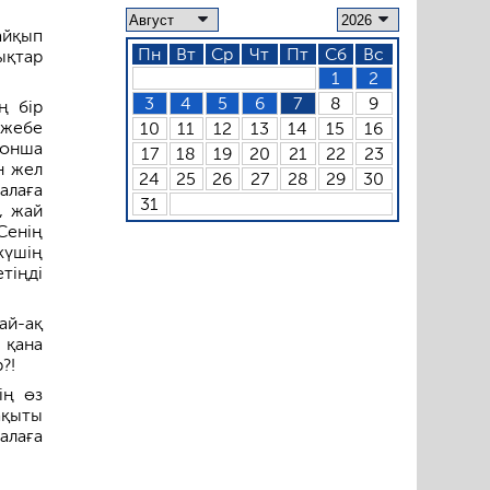
айқып
Пн
Вт
Ср
Чт
Пт
Сб
Вс
қ­тар
1
2
3
4
5
6
7
8
9
ң бір
 жебе
10
11
12
13
14
15
16
сонша
17
18
19
20
21
22
23
н жел
24
25
26
27
28
29
30
алаға
31
, жай
Сенің
күшің
тіңді
ай-ақ
 қана
?!
ің өз
ақыты
далаға