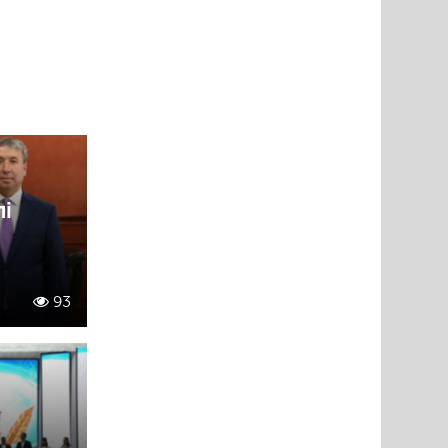
лі
93