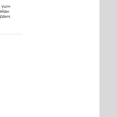
 үшін
айды.
ардың