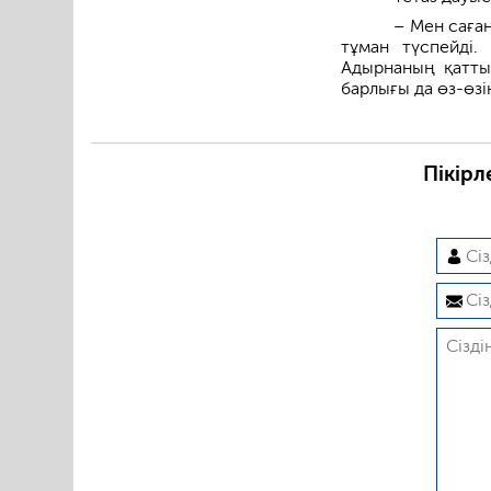
– Мен саған
тұман түспейді
Адырнаның қатты 
барлығы да өз-өзі
Пікірл