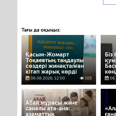
Тағы да оқыңыз:
Қасым-Жомарт
Біз 
Тоқаевтың таңдаулы
қуы
сөздері жинақталған
Бас
кітап жарық көрді
көн
06.08.2026, 12:00
105
06.
Абай мұрасы және
саналы ата-ана:
«Ал
азаматтық
ған