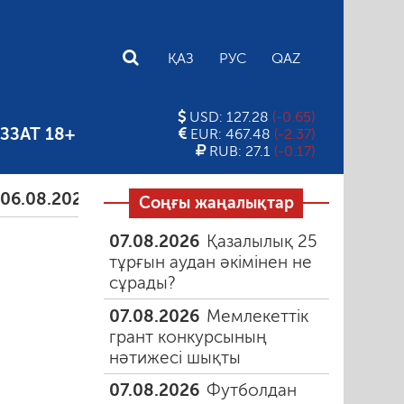
E
ҚАЗ
РУС
QAZ
USD: 127.28
(-0.65)
ЗЗАТ 18+
EUR: 467.48
(-2.37)
RUB: 27.1
(-0.17)
2026
Тамыздағы таңғы түтін
06.08.2026
Құмарлы
Соңғы жаңалықтар
07.08.2026
Қазалылық 25
тұрғын аудан әкімінен не
сұрады?
07.08.2026
Мемлекеттік
грант конкурсының
нәтижесі шықты
07.08.2026
Футболдан