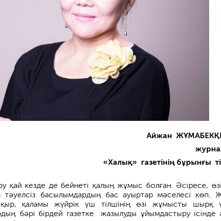
Айжан ЖҰМАБЕКҚ
журна
«Халық» газетінің бұрынғы ті
ру қай кезде де бейнеті қалың жұмыс болған. Әсіресе, өзі
 тәуелсіз басылым­дардың бас ауыртар мәселесі көп. 
қыр, қаламы жүйрік үш тілшінің өзі жұмысты шырқ ү
рдың бәрі бірдей газетке жазылуды ұйымдастыру ісінде 