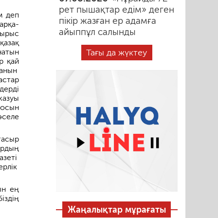
рет пышақтар едім» деген
м деп
пікір жазған ер адамға
арқа-
айыппұл салынды
сырыс
қазақ
Тағы да жүктеу
натын
р қай
ғанын
астар
дерді
жазуы
сосын
әселе
ғасыр
ардың
азеті
р­лік
ын ең
іздің
Жаңалықтар мұрағаты