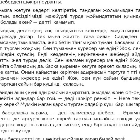
шеберден шәкірті сұрапты:
ызға жетуге кедергі келтіретін, таңдаған жолы­мыздан т
тын, әлсіздігімізді мәжбүрлі түрде мойындататын қиынды
 болады екен? — депті қамығып.
ындық дегеніңнің өзі, шындығына келгенде, мақсатыңны
күресуді доғар. Тек мына жайтты ғана ойлан. Садақпен
Нысанаң тым алыста, жер бетін таңғы қою тұман басқаны 
ріп тұрған жоқсың. Сен тұманмен күресер ме едің? Жоқ, се
ілерін күтесің. Енді көздегенің көрінгенмен жебеңді айд
атты жел тұрды делік. Сен желмен күресер ме едің? Жоқ
айта ойланасың да, басқа қырынан келуге әрекет қыласың. 
е қатты. Оның қайыстан керілген адырнасын тартуға тіпті 
ермемен күресер ме едің? Жоқ, сен күн сайын бұлшықе
тартқан сайын бар күшіңді саласың.
шайдай ашық күні адырнасын аңыратып, жылдам және оп-оң
мейтін адамдар бар ғой, — деді шәкірт ренжіп. – Неге тек
у керек? Мүмкін маған қарсы тұрған әлдебір күш бар шығар
басқаларға қарама, — деп күлімсіреді шебер. – Әркімн
е­гені де әртүрлі және шірей тартуға ыңғайлы өзіндік у
дер кезінде нысана­ға дәл тигізсе, енді бірі атқан оғын ай
ндігін күтеді.
ын бәсеңдетті де, шәкіртіне ойлана қарап былай деді: