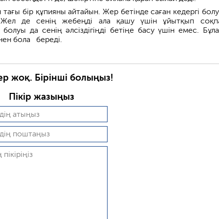
 тағы бір құпияны айтайын. Жер бетінде саған кедергі болу
. Жел де сенің жебеңді ала қашу үшін ұйытқып соқп
болуы да сенің әлсіздігіңді бетіңе басу үшін емес. Бұл
нен бола береді.
ер жоқ. Бірінші болыңыз!
Пікір жазыңыз