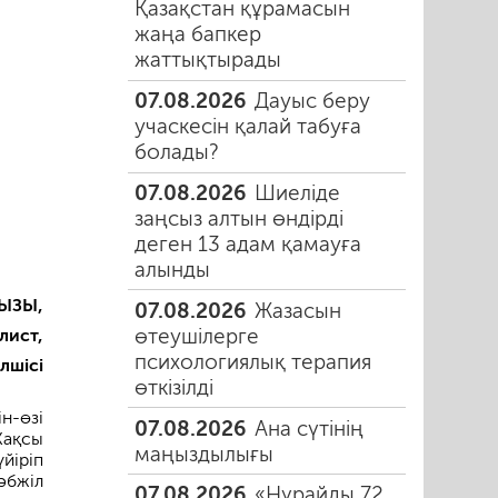
Қазақстан құрамасын
жаңа бапкер
жаттықтырады
07.08.2026
Дауыс беру
учаскесін қалай табуға
болады?
07.08.2026
Шиеліде
заңсыз алтын өндірді
деген 13 адам қамауға
алынды
ЫЗЫ,
07.08.2026
Жазасын
өтеушілерге
лист,
психологиялық терапия
лшісі
өткізілді
н-өзі
07.08.2026
Ана сүтінің
Жақсы
маңыздылығы
йіріп
әбжіл
07.08.2026
«Нұрайды 72