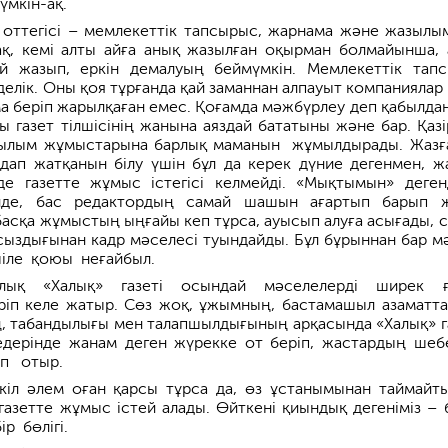
мкін-ақ.
ің оттегісі – мемлекеттік тапсырыс, жарнама және жазылы
қ, кемі алты айға анық жазылған оқырман болмайынша, 
й жазып, еркін дема­луың беймүмкін. Мемлекеттік тап
делік. Оны қоя тұрғанда қай заманнан алпауыт компаниялар 
ма беріп жарылқаған емес. Қоғамда мәжбүрлеу деп қабылда
 газет тілшісінің жанына аяздай бататыны және бар. Қазі
зы­лым жұмыстарына барлық маманын жұмылдырады. Жаз
дап жатқанын білу үшін бұл да керек дүние дегенмен, ж
е газетте жұмыс істегісі келмейді. «Мықтымын» деген
інде, бас редактордың самай шашын ағартып барып 
 басқа жұмыстың ыңғайы кеп тұрса, ауысып алуға асығады, 
қсыздығынан кадр мәселесі туындайды. Бұл бұрыннан бар м
шіле қоюы неғайбыл.
алық «Халық» газеті осындай мәселелерді ширек 
ріп келе жатыр. Сөз жоқ, ұжымның, бастамашыл азаматт
нің, табандылығы мен талапшылдығының арқасында «Халық» г
ерінде жанам деген жүрекке от беріп, жастардың шебе
ып отыр.
кіл әлем оған қарсы тұрса да, өз ұстанымынан таймайт
газетте жұмыс істей алады. Өйткені қиындық дегеніміз – б
р бөлігі.