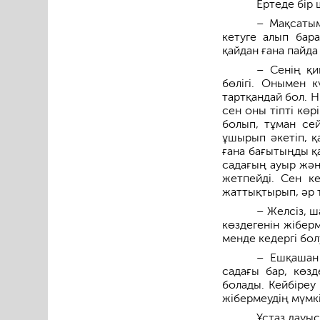
Ертеде бір 
– Мақсатым
кетуге алып бара
қайдан ғана пайда
– Сенің қи
бөлігі. Онымен 
тартқандай бол. 
сен оны тіпті кө
болып, тұман сей
ұшырып әкетіп, қ
ғана бағытыңды қ
садағың ауыр жән
жетпейді. Сен к
жаттықтырып, әр 
– Желсіз, 
көздегенін жібер
менде кедергі бол
– Ешқашан 
садағы бар, көзд
болады. Кейбіреу 
жібермеудің мүмкі
Ұстаз дауыс