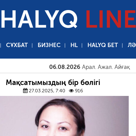
HALYQ
LIN
СҰХБАТ
БИЗНЕС
HL
HALYQ БЕТ
ЛӘ
06.08.2026
Арал. Ажал. Айғақ
06.08.
Мақсатымыздың бір бөлігі
27.03.2025, 7:40
916