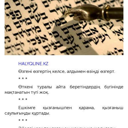
HALYQLINE.KZ
Өзгені өзгертің келсе, алдымен өзіңді өзгерт.
* * *
Өткені туралы айта беретіндердің бүгінінде
мақтанатын түгі жоқ.
* * *
Ешкімге қызғанышпен қарама, қызғаныш
саулығыңды құртады.
* * *