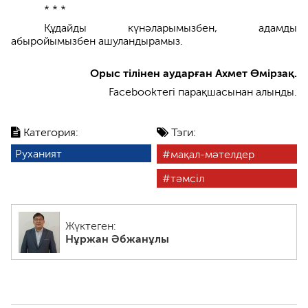
* * *
Құдайды күнәларымызбен, адамды
абыройымызбен ашуландырамыз.
Орыс тілінен аударған Ахмет Өмірзақ.
Facebookтегі парақшасынан алынды.
Категория:
Тэги:
Руханият
мақал-мәтелдер
тәмсіл
Жүктеген:
Нұржан Әбжанұлы