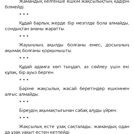
Жамандық келгенше ешкім жақсылықтың қадірін
білмейді.
* * *
Құдай барлық жерде бір мезгілде бола алмайды,
сондықтан ананы жаратты.
* * *
Жауыңның ақылды болғаны емес, досыңның
ақымақ болғаны қорқынышты.
* * *
Құдай адамға көп тыңдап, аз сөйлеу үшін екі
құлақ, бір ауыз берген.
* * *
Бәріне жақсылық жасай беретіндер ешкімнен
алғыс алмайды.
* * *
Біреудің ақымақтығынан сабақ алуды үйрен.
* * *
Жақсылық есте ұзақ сақталады, жамандық одан
да ұзақ уақыт естен кетпейді.