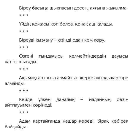
Біреу басыңа шықпасын десең, аяғына жығылма.
* * *
Үйдің қожасы көп болса, қонақ аш қалады.
* * *
Біреуді қызғану – өзіңді одан кем көру.
* * *
Өзгені тыңдағысы келмейтіндердің дауысы
қатты шығады.
* * *
Ақымақтар шыға алмайтын жерге ақылдылар кіре
алмайды.
* * *
Кейде үлкен даналық – наданның сөзін
айтпауымен көрінеді.
* * *
Адам қартайғанда нашар көреді, бірақ көбірек
байқайды.