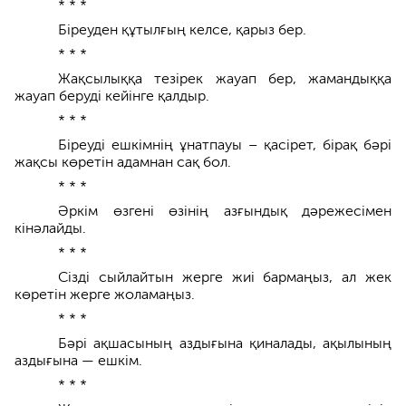
* * *
Біреуден құтылғың келсе, қарыз бер.
* * *
Жақсылыққа тезірек жауап бер, жамандыққа
жауап беруді кейінге қалдыр.
* * *
Біреуді ешкімнің ұнатпауы – қасірет, бірақ бәрі
жақсы көретін адамнан сақ бол.
* * *
Әркім өзгені өзінің азғындық дәрежесімен
кінәлайды.
* * *
Сізді сыйлайтын жерге жиі бармаңыз, ал жек
көретін жерге жоламаңыз.
* * *
Бәрі ақшасының аздығына қиналады, ақылының
аздығына — ешкім.
* * *