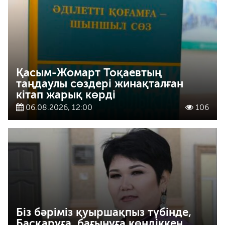
Қасым-Жомарт Тоқаевтың
таңдаулы сөздері жинақталған
кітап жарық көрді
06.08.2026, 12:00
106
Біз бәріміз қуыршақпыз түбінде,
Басқаруға, бағынуға көндіккен…