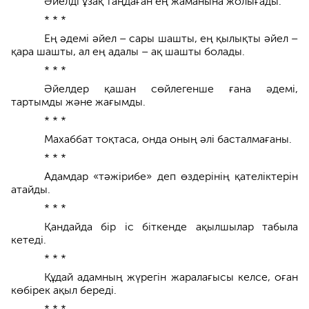
Әйелді ұзақ таңдаған ең жаманына жолығады.
* * *
Ең әдемі әйел – сары шашты, ең қылықты әйел –
қара шашты, ал ең адалы – ақ шашты болады.
* * *
Әйелдер қашан сөйлегенше ғана әдемі,
тартымды және жағымды.
* * *
Махаббат тоқтаса, онда оның әлі басталмағаны.
* * *
Адамдар «тәжірибе» деп өздерінің қателіктерін
атайды.
* * *
Қандайда бір іс біткенде ақылшылар табыла
кетеді.
* * *
Құдай адамның жүрегін жаралағысы келсе, оған
көбірек ақыл береді.
* * *