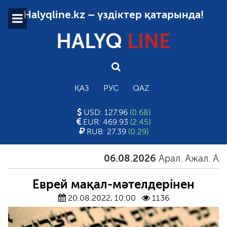
Halyqline.kz – үздіктер қатарында!
HALYQ
LINE
ҚАЗ
РУС
QAZ
USD: 127.96
(0.68)
EUR: 469.93
(2.45)
RUB: 27.39
(0.29)
06.08.2026
Арал. Ажал. Айғақ
Еврей мақал-мәтелдерінен
20.08.2022, 10:00
1136