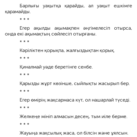
Барлығы уақытқа қарайды, ал уақыт ешкімге
қарамайды.
* * *
Егер ақылды ақымақпен әңгімелесіп отырса,
онда екі ақымақтың сөйлесіп отырғаны.
* * *
Кәріліктен қорықпа, жалғыздықтан қорық.
* * *
Қиналмай уәде беретінге сенбе.
* * *
Қарызды жұрт көзінше, сыйлықты жасырып бер.
* * *
Егер өмірің жақсармаса күт, ол нашарлай түседі.
* * *
Желкеңе мініп алмасын десең, тым иіле берме.
* * *
Жауыңа жақсылық жаса, ол білсін және ұялсын.