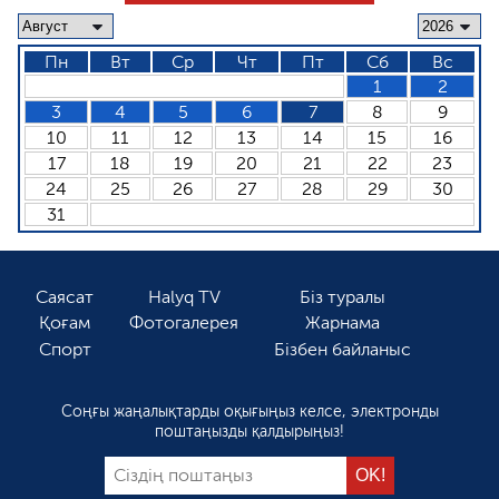
Пн
Вт
Ср
Чт
Пт
Сб
Вс
1
2
3
4
5
6
7
8
9
10
11
12
13
14
15
16
17
18
19
20
21
22
23
24
25
26
27
28
29
30
31
Саясат
Halyq TV
Біз туралы
Қоғам
Фотогалерея
Жарнама
Спорт
Бізбен байланыс
Соңғы жаңалықтарды оқығыңыз келсе, электронды
поштаңызды қалдырыңыз!