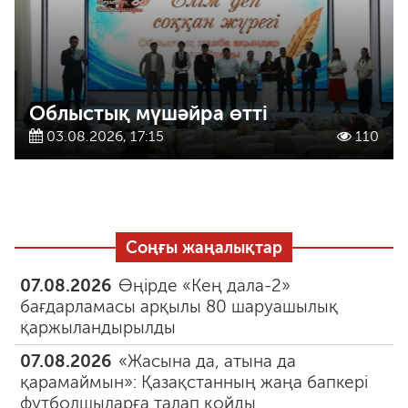
Облыстық мүшәйра өтті
03.08.2026, 17:15
110
Соңғы жаңалықтар
07.08.2026
Өңірде «Кең дала-2»
бағдарламасы арқылы 80 шаруашылық
қаржыландырылды
07.08.2026
«Жасына да, атына да
қарамаймын»: Қазақстанның жаңа бапкері
футболшыларға талап қойды