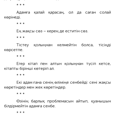
* * *
Адамға қалай қарасаң, ол да саған солай
көрінеді.
* * *
Ең жақсы сөз – керең де еститін сөз.
* * *
Тістеу қолыңнан келмейтін болса, тісіңді
көрсетпе.
* * *
Егер кітап пен алтын қолыңнан түсіп кетсе,
кітапты бірінші көтеріп ал.
* * *
Екі адам ғана сенің өліміңе сенбейді: сені жақсы
көретіндер мен жек көретіндер.
* * *
Өзінің барлық проблемасын айтып, қуанышын
білдірмейтін адамға сенбе.
* * *