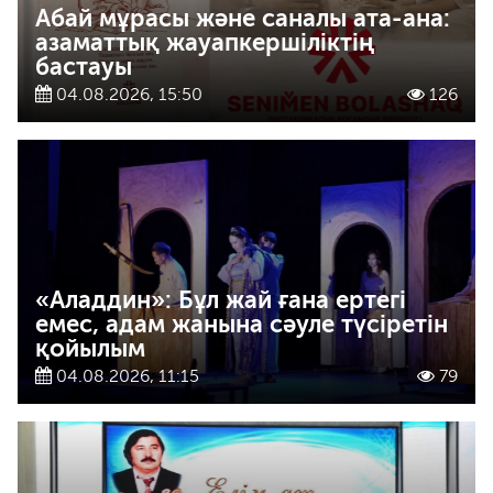
Абай мұрасы және саналы ата-ана:
азаматтық жауапкершіліктің
бастауы
04.08.2026, 15:50
126
«Аладдин»: Бұл жай ғана ертегі
емес, адам жанына сәуле түсіретін
қойылым
04.08.2026, 11:15
79