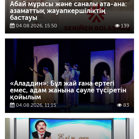
Абай мұрасы және саналы ата-ана:
азаматтық жауапкершіліктің
бастауы
04.08.2026, 15:50
139
«Аладдин»: Бұл жай ғана ертегі
емес, адам жанына сәуле түсіретін
қойылым
04.08.2026, 11:15
83