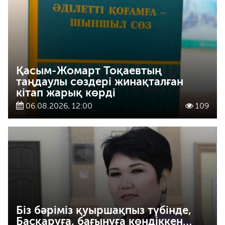
Қасым-Жомарт Тоқаевтың
таңдаулы сөздері жинақталған
кітап жарық көрді
06.08.2026, 12:00
109
Біз бәріміз қуыршақпыз түбінде,
Басқаруға, бағынуға көндіккен…