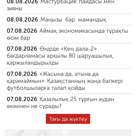
08.08.2026
Мастурбация: пайдасы мен
зияны
08.08.2026
Маңызы бар мамандық
07.08.2026
Аймақ экономикасында тұрақты
өсім бар
07.08.2026
Өңірде «Кең дала-2»
бағдарламасы арқылы 80 шаруашылық
қаржыландырылды
07.08.2026
«Жасына да, атына да
қарамаймын»: Қазақстанның жаңа бапкері
футболшыларға талап қойды
07.08.2026
Қазалылық 25 тұрғын аудан
әкімінен не сұрады?
Тағы да жүктеу