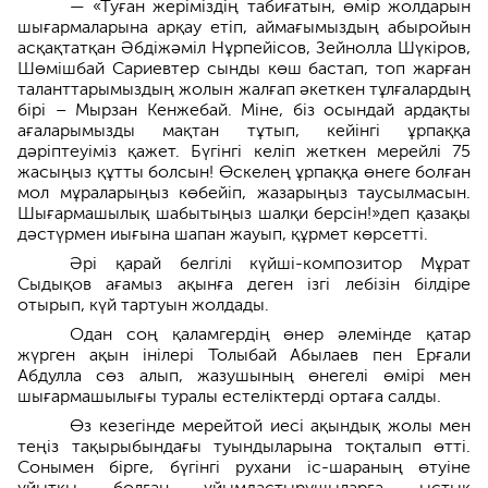
— «Туған жеріміздің табиғатын, өмір жолдарын
шығармаларына арқау етіп, аймағымыздың абыройын
асқақтатқан Әбдіжәміл Нұрпейісов, Зейнолла Шүкіров,
Шөмішбай Сариевтер сынды көш бастап, топ жарған
таланттарымыздың жолын жалғап әкеткен тұлғалардың
бірі – Мырзан Кенжебай. Міне, біз осындай ардақты
ағаларымызды мақтан тұтып, кейінгі ұрпаққа
дәріптеуіміз қажет. Бүгінгі келіп жеткен мерейлі 75
жасыңыз құтты болсын! Өскелең ұрпаққа өнеге болған
мол мұраларыңыз көбейіп, жазарыңыз таусылмасын.
Шығармашылық шабытыңыз шалқи берсін!»деп қазақы
дәстүрмен иығына шапан жауып, құрмет көрсетті.
Әрі қарай белгілі күйші-композитор Мұрат
Сыдықов ағамыз ақынға деген ізгі лебізін білдіре
отырып, күй тартуын жолдады.
Одан соң қаламгердің өнер әлемінде қатар
жүрген ақын інілері Толыбай Абылаев пен Ерғали
Абдулла сөз алып, жазушының өнегелі өмірі мен
шығармашылығы туралы естеліктерді ортаға салды.
Өз кезегінде мерейтой иесі ақындық жолы мен
теңіз тақырыбындағы туындыларына тоқталып өтті.
Сонымен бірге, бүгінгі рухани іс-шараның өтуіне
ұйытқы болған ұйымдастырушыларға ыстық