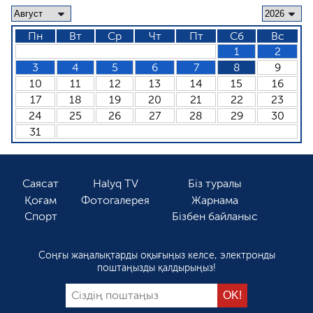
Пн
Вт
Ср
Чт
Пт
Сб
Вс
1
2
3
4
5
6
7
8
9
10
11
12
13
14
15
16
17
18
19
20
21
22
23
24
25
26
27
28
29
30
31
Саясат
Halyq TV
Біз туралы
Қоғам
Фотогалерея
Жарнама
Спорт
Бізбен байланыс
Соңғы жаңалықтарды оқығыңыз келсе, электронды
поштаңызды қалдырыңыз!