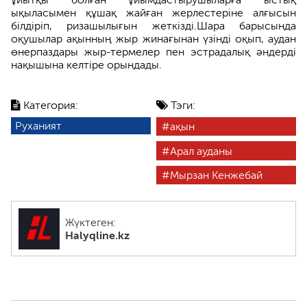
ықыласымен құшақ жайған жерлестеріне алғысын
білдіріп, ризашылығын жеткізді.Шара барысында
оқушылар ақынның жыр жинағынан үзінді оқып, аудан
өнерпаздары жыр-термелер пен эстрадалық әндерді
нақышына келтіре орындады.
Категория:
Тэги:
Руханият
ақын
Арал ауданы
Мырзан Кенжебай
Жүктеген:
Halyqline.kz