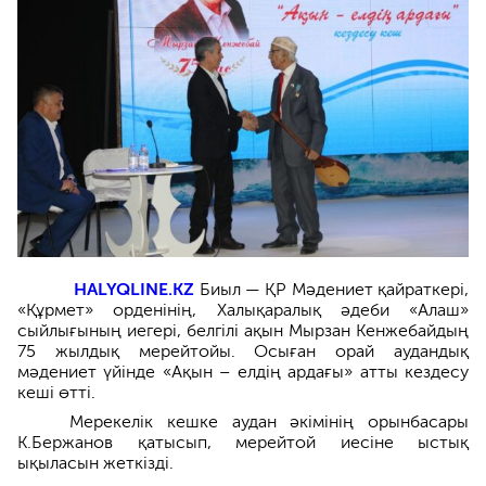
HALYQLINE.KZ
Биыл — ҚР Мәдениет қайраткері,
«Құрмет» орденінің, Халықаралық әдеби «Алаш»
сыйлығының иегері, белгілі ақын Мырзан Кенжебайдың
75 жылдық мерейтойы. Осыған орай аудандық
мәдениет үйінде «Ақын – елдің ардағы» атты кездесу
кеші өтті.
Мерекелік кешке аудан әкімінің орынбасары
К.Бержанов қатысып, мерейтой иесіне ыстық
ықыласын жеткізді.