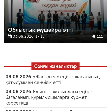
Облыстық мүшәйра өтті
03.08.2026, 17:15
111
Соңғы жаңалықтар
08.08.2026
«Жасыл ел» еңбек жасағының
қатысуымен сенбілік өтті
08.08.2026
Ел игілігі жолындағы еңбек
бағаланып, құрылысшыларға құрмет
көрсетілді