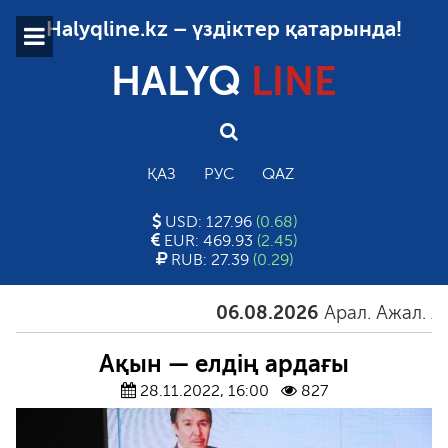
Halyqline.kz – үздіктер қатарында!
HALYQ
LINE
ҚАЗ
РУС
QAZ
USD: 127.96
(0.68)
EUR: 469.93
(2.45)
RUB: 27.39
(0.29)
06.08.2026
Арал. Ажал. Айға
Ақын — елдің ардағы
28.11.2022, 16:00
827