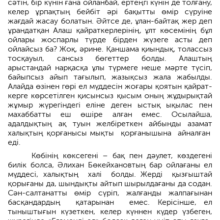
сәтін, бір күнін ғана ойланбай, ертеңгі күнін де толғану,
келер ұрпақтың бейбіт әрі бақытты өмір сүруіне
жағдай жасау болатын. Әйтсе де, ұлан-байтақ жер деп
ұрандатқан Алаш қайраткерлерінің, ұлт көсемінің бұл
ойла­ры жоспарлы түрде бірден жүзе­ге асты деп
ойлайсыз ба? Жоқ, әрине. Қаншама қиындық, толассыз
тосқауыл, сансыз бөгеттер болды. Алаштың
арыстандай нарқасқа ұлы түрмеге неше мәрте түсіп,
байыпсыз айып тағылып, жазықсыз жала жабылды.
Алайда өзінен гөрі ел мүддесін жоғары қоятын қайрат­
керге көрсетілген қисынсыз қысым оның жұдырықтай
жұмыр жүрегіндегі еліне деген ыстық ықылас пен
махаббатты еш өшіре алған емес. Осылайша,
адалдықтың ақ туын желбіреткен айбынды азамат
халық­тың қорғанысы мықты қорғанышына айналған
еді.
Көбінің көксегені – бақ пен дәулет, көздегені
билік болса, Әлихан Бөкей­хановтың бар ойлағаны ел
мүддесі, халық­тың халі болды. Жерді қыз­ғыш­тай
қорығаны да, шындықты айтып шырылдағаны да содан.
Сән-салтанатты өмір сүріп, жалғанды жалпағынан
басқандардың қатарынан емес. Кері­сінше, ел
тыныштығын күзеткен, келер күннен күдер үзбеген,