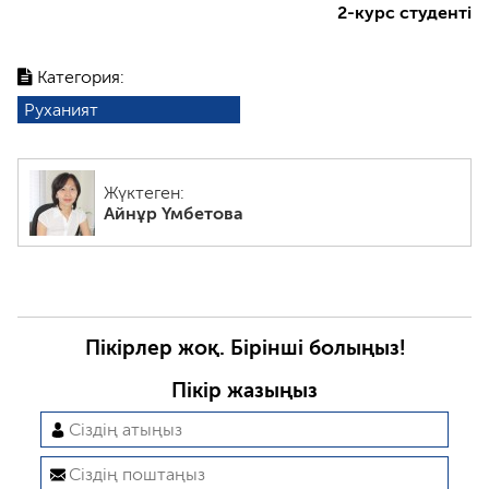
2-курс студенті
Категория:
Руханият
Жүктеген:
Айнұр Үмбетова
Пікірлер жоқ. Бірінші болыңыз!
Пікір жазыңыз