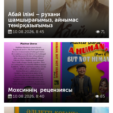
Абай ілімі – рухани
шамшырағымыз, айнымас
темірқазығымыз
10.08.2026, 8:45
71
Мохсиннің рецензиясы
10.08.2026, 8:40
85