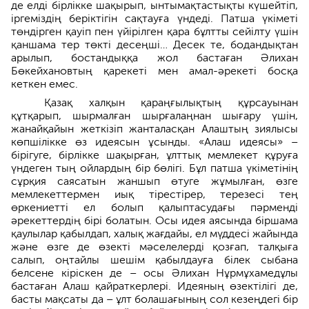
де елді бірлікке шақырып, ынтымақ­тастықты күшейтіп,
ірге­міздің беріктігін сақтауға үндеді. Патша үкіметі
төндірген қауіп пен үйіріл­ген қара бұлтты сейілту үшін
қаншама тер төкті десеңші… Десек те, бодан­дықтан
арылып, бостандыққа жол бас­таған Әлихан
Бөкейхановтың қарекеті мен амал-әрекеті босқа
кеткен емес.
Қазақ халқын қараңғылықтың құрсауынан
құтқарып, шырмалған шырғалаңнан шығару үшін,
жанайқайын жеткізіп жанталасқан Алаштың зиялысы
көпшілікке өз идеясын ұсынды. «Алаш идеясы» –
бірігуге, бірлікке шақыр­ған, ұлттық мемлекет құруға
үндеген тың ойлардың бір бөлігі. Бұл патша үкіме­тінің
сұрқия саясатын жаншып өтуге жұмылған, өзге
мемлекеттермен иық тірестірер, терезесі тең
өркениетті ел болып қалыптасудағы пәрменді
әрекеттердің бірі болатын. Осы идея аясында біршама
қаулылар қабылдап, халық жағдайы, ел мүддесі жайында
және өзге де өзекті мәселелерді қозғап, талқыға
салып, оңтайлы шешім қабылдауға білек сыбана
белсене кіріскен де – осы Әлихан Нұрмұхамедұлы
бастаған Алаш қайраткерлері. Идеяның өзектілігі де,
басты мақсаты да – ұлт болашағының сол кезеңдегі бір