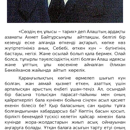
«Сөздің ең ұлысы – тарих» деп Алаштың ардақты
азаматы Ахмет Байтұр­сынұлы айтпақшы, белгілі бір
кезеңді еске алғанда өткенді ақтарып, көпке көз
жүгіртетініміз анық. Себебі, өткен күн – бүгінгінің
бастауы, негізі. Және осылай болып қала бермек. Олай
болса, тұғырлы тәуелсіздіктің кілті болған Алаш идеясы
және ұлттың ұлы көсеміне айналған Әлихан
Бөкейханов жайында айтып көрелік.
Қараңғылықтың көгіне өрмелеп шығып күн
болған, жан аямай қызмет еткен, азаттық үшін
арпалысқан арыс­тың еңбегі ұшан-теңіз. Ал, осындай
бір басына толысқан парасат-пайымы мен оның
қайраткерлігі бала күнінен бойы­на сіңген асыл қасиет
екенін білесіз бе? Қыр баласының сан қырлы тұлға
болғандығынан хабардарсыз ба? Көптің басын қосып,
бірлікті бекемдей түскісі келетін қайсар мінезін бала
күнінде жора-жолдастарын жиып асық ойнауынан
аңғаруға болады. Ұтқан балаға асығын тарту етуі оның