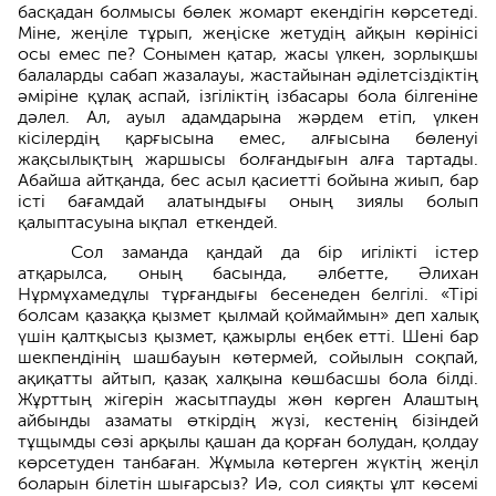
басқадан болмысы бөлек жомарт екендігін көрсетеді.
Міне, жеңіле тұрып, жеңіске жетудің айқын көрінісі
осы емес пе? Сонымен қатар, жасы үлкен, зорлықшы
балаларды сабап жазалауы, жастайынан әділетсіздіктің
әміріне құлақ аспай, ізгіліктің ізбасары бола білгеніне
дәлел. Ал, ауыл адамдарына жәрдем етіп, үлкен
кісілердің қарғысына емес, алғысына бөленуі
жақсылықтың жаршысы болғандығын алға тартады.
Абайша айтқанда, бес асыл қасиетті бойына жиып, бар
істі бағамдай алатындығы оның зиялы болып
қалыптасуына ықпал еткендей.
Сол заманда қандай да бір игілікті істер
атқарылса, оның басында, әлбетте, Әлихан
Нұрмұхамедұлы тұрғандығы бесенеден белгілі. «Тірі
болсам қазаққа қызмет қылмай қоймаймын» деп халық
үшін қалтқысыз қызмет, қажырлы еңбек етті. Шені бар
шекпендінің шашбауын көтермей, сойылын соқпай,
ақиқатты айтып, қазақ халқына көшбасшы бола білді.
Жұрттың жігерін жасытпауды жөн көрген Алаштың
айбынды азаматы өткірдің жүзі, кестенің бізіндей
тұщым­ды сөзі арқылы қашан да қорған болудан, қолдау
көрсетуден танбаған. Жұмыла көтерген жүктің жеңіл
боларын білетін шығарсыз? Иә, сол сияқ­ты ұлт көсемі