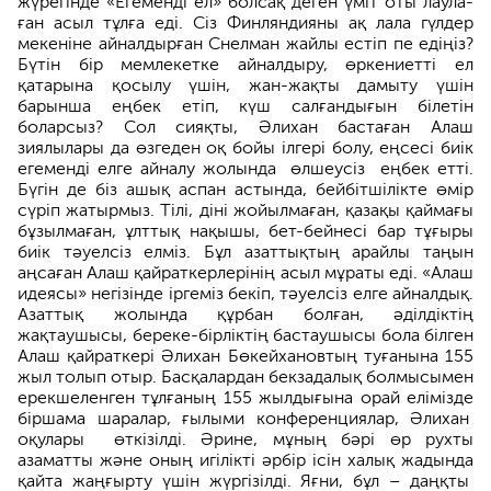
жүрегінде «Егеменді ел» болсақ деген үміт оты лаула­
ған асыл тұлға еді. Сіз Финляндияны ақ лала гүлдер
мекеніне айналдырған Снелман жайлы естіп пе едіңіз?
Бүтін бір мемлекетке айналдыру, өркениетті ел
қатарына қосылу үшін, жан-жақты дамыту үшін
барынша еңбек етіп, күш салғандығын білетін
боларсыз? Сол сияқ­ты, Әлихан бастаған Алаш
зиялылары да өзгеден оқ бойы ілгері болу, еңсесі биік
егеменді елге айналу жолында өлшеу­сіз еңбек етті.
Бүгін де біз ашық аспан астында, бейбітшілікте өмір
сүріп жатырмыз. Тілі, діні жойылмаған, қазақы қаймағы
бұзылмаған, ұлттық на­қышы, бет-бейнесі бар тұ­ғыры
биік тәуелсіз елміз. Бұл азаттықтың арайлы таңын
аңсаған Алаш қайраткерлерінің асыл мұраты еді. «Алаш
идеясы» негі­зінде іргеміз бекіп, тәуелсіз елге айналдық.
Азаттық жолын­да құрбан болған, әділдіктің
жақтаушысы, береке-бірліктің бастаушысы бола білген
Алаш қайраткері Әлихан Бөкейхановтың туғанына 155
жыл толып отыр. Басқалардан бекзадалық болмысымен
ерекшеленген тұлғаның 155 жылдығына орай елімізде
біршама шаралар, ғылыми конферен­циялар, Әлихан
оқулары өткізілді. Әрине, мұның бәрі өр рухты
азаматты және оның игілікті әрбір ісін халық жадын­да
қайта жаңғырту үшін жүргізілді. Яғни, бұл – даңқты