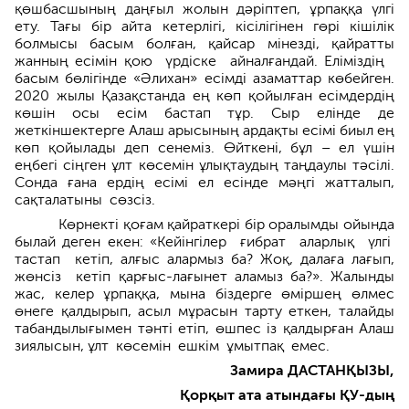
қөшбасшының даңғыл жолын дәріптеп, ұрпаққа үлгі
ету. Тағы бір айта кетерлігі, кісілігінен гөрі кішілік
болмысы басым болған, қайсар мінезді, қайратты
жанның есімін қою үрдіске айналғандай. Еліміздің
басым бөлігінде «Әлихан» есімді азаматтар көбей­ген.
2020 жылы Қазақстанда ең көп қойылған есімдердің
көшін осы есім бастап тұр. Сыр елінде де
жеткіншектерге Алаш арысының ардақты есімі биыл ең
көп қойылады деп сенеміз. Өйткені, бұл – ел үшін
еңбегі сіңген ұлт көсемін ұлық­таудың таңдаулы тәсілі.
Сонда ғана ердің есімі ел есінде мәңгі жатталып,
сақталатыны сөзсіз.
Көрнекті қоғам қайраткері бір оралымды ойында
былай деген екен: «Кейін­гілер ғибрат аларлық үлгі
тас­тап кетіп, алғыс алармыз ба? Жоқ, дала­ға лағып,
жөнсіз кетіп қарғыс-лағынет аламыз ба?». Жалынды
жас, келер ұрпақ­қа, мына біздерге өміршең өлмес
өнеге қалдырып, асыл мұрасын тарту еткен, талайды
табандылығымен тәнті етіп, өшпес із қалдырған Алаш
зия­лы­сын, ұлт көсемін ешкім ұмытпақ емес.
Замира ДАСТАНҚЫЗЫ,
Қорқыт ата атындағы ҚУ-дың