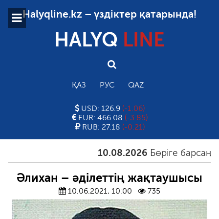
Halyqline.kz – үздіктер қатарында!
HALYQ
LINE
ҚАЗ
РУС
QAZ
USD: 126.9
(-1.06)
EUR: 466.08
(-3.85)
RUB: 27.18
(-0.21)
10.08.2026
Бөріге барсаң, арыс
Әлихан – әділеттің жақтаушысы
10.06.2021, 10:00
735