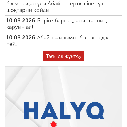
білімпаздар ұлы Абай ескерткішіне гүл
шоқтарын қойды
10.08.2026
Бөріге барсаң, арыстанның
қаруын ал!
10.08.2026
Абай тағылымы, біз өзгердік
пе?..
Тағы да жүктеу