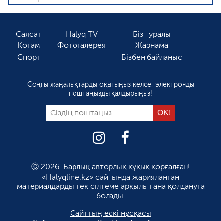
Саясат
Halyq TV
Біз туралы
Қоғам
Фотогалерея
Жарнама
Спорт
Бізбен байланыс
Соңғы жаңалықтарды оқығыңыз келсе, электронды
поштаңызды қалдырыңыз!
Ⓒ 2026. Барлық авторлық құқық қорғалған!
«Halyqline.kz» сайтында жарияланған
материалдарды тек сілтеме арқылы ғана қолдануға
болады.
Сайттың ескі нұсқасы