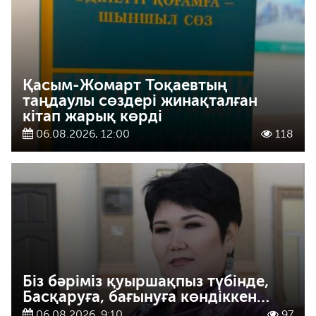
Қасым-Жомарт Тоқаевтың
таңдаулы сөздері жинақталған
кітап жарық көрді
06.08.2026, 12:00
118
Біз бәріміз қуыршақпыз түбінде,
Басқаруға, бағынуға көндіккен…
06.08.2026, 9:10
97