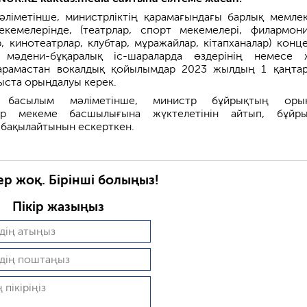
ліметінше, министрліктің қарамағындағы барлық мемлек
екемелерінде, (театрлар, спорт мекемелері, филармони
, кинотеатрлар, клубтар, мұражайлар, кітапханалар) конце
, мәдени-бұқаралық іс-шараларда өздерінің немесе 
арамастан вокалдық қойылымдар 2023 жылдың 1 қаңта
ыста орындалуы керек.
қ басылым мәліметінше, министр бұйрықтың орын
 әр мекеме басшылығына жүктелетінін айтып, бұйр
бақылайтынын ескерткен.
ер жоқ. Бірінші болыңыз!
Пікір жазыңыз