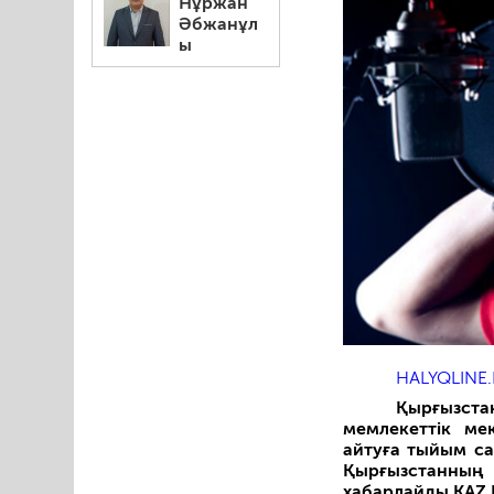
Нұржан
Әбжанұл
ы
HALYQLINE.
Қырғызст
мемлекеттік ме
айтуға тыйым са
Қырғызстанның 
хабарлайды KAZ.