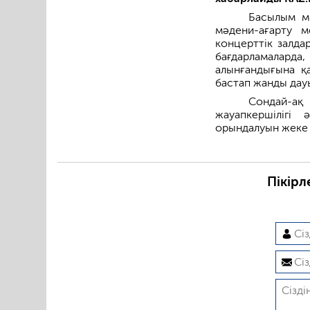
Басылым мә
мәдени-ағарту м
концерттік залдар
бағдарламаларда
алынғандығына қ
бастап жанды дау
Сондай-а
жауапкершілігі
орындалуын жеке 
Пікірл