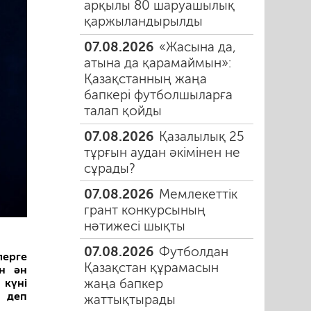
арқылы 80 шаруашылық
қаржыландырылды
07.08.2026
«Жасына да,
атына да қарамаймын»:
Қазақстанның жаңа
бапкері футболшыларға
талап қойды
07.08.2026
Қазалылық 25
тұрғын аудан әкімінен не
сұрады?
07.08.2026
Мемлекеттік
грант конкурсының
нәтижесі шықты
07.08.2026
Футболдан
ерге
Қазақстан құрамасын
н ән
жаңа бапкер
 күні
 деп
жаттықтырады