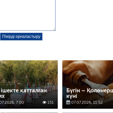
 ішекте қатталған
Бүгін – Қолөнер
их
күні
07.2026, 7:00
151
07.07.2026, 11:52