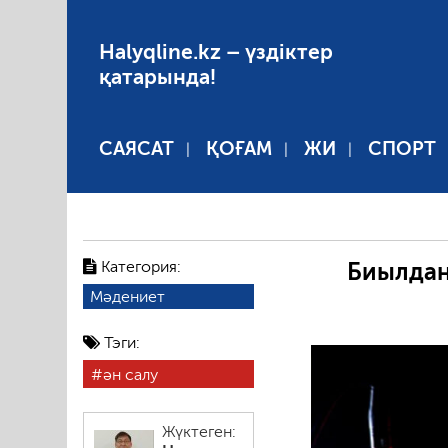
Halyqline.kz – үздіктер
қатарында!
САЯСАТ
ҚОҒАМ
ЖИ
СПОРТ
Категория:
Биылдан
Мәдениет
Тэги:
ән салу
Жүктеген: