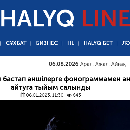
HALYQ
LIN
СҰХБАТ
БИЗНЕС
HL
HALYQ БЕТ
ЛӘ
06.08.2026
Арал. Ажал. Айғақ
06.0
 бастап әншілерге фонограммамен ә
айтуға тыйым салынды
06.01.2023, 11:30
643