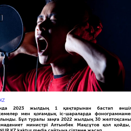
KZ
анда 2023 жылдың 1 қаңтарынан бастап әншіл
кемелер мен қоғамдық іс-шараларда фонограммаме
лынды. Бұл туралы заңға 2022 жылдың 30 желтоқсаны
мәдениет министрі Алтынбек Мақсұтов қол қойды,
NUR.KZ kaktus.media сайтына сілтеме жасап.