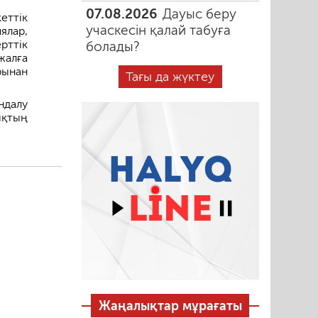
07.08.2026
Дауыс беру
еттік
учаскесін қалай табуға
ялар,
рттік
болады?
жалға
рынан
Тағы да жүктеу
далу
ықтың
Жаңалықтар мұрағаты