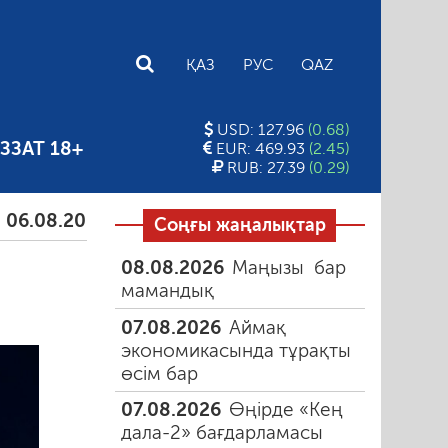
E
ҚАЗ
РУС
QAZ
USD: 127.96
(0.68)
ЗЗАТ 18+
EUR: 469.93
(2.45)
RUB: 27.39
(0.29)
8.2026
Тамыздағы таңғы түтін
06.08.2026
Құмар
Соңғы жаңалықтар
08.08.2026
Маңызы бар
н
мамандық
07.08.2026
Аймақ
экономикасында тұрақты
өсім бар
07.08.2026
Өңірде «Кең
дала-2» бағдарламасы