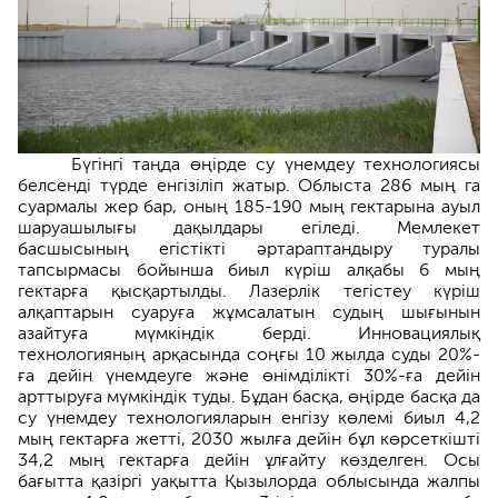
Бүгінгі таңда өңірде су үнемдеу технологиясы
белсенді түрде енгізіліп жатыр. Облыста 286 мың га
суармалы жер бар, оның 185-190 мың гектарына ауыл
шаруашылығы дақылдары егіледі. Мемлекет
басшысының егістікті әртараптандыру туралы
тапсырмасы бойынша биыл күріш алқабы 6 мың
гектарға қысқартылды. Лазерлік тегістеу күріш
алқаптарын суаруға жұмсалатын судың шығынын
азайтуға мүмкіндік берді. Инновациялық
технологияның арқасында соңғы 10 жылда суды 20%-
ға дейін үнемдеуге және өнімділікті 30%-ға дейін
арттыруға мүмкіндік туды. Бұдан басқа, өңірде басқа да
су үнемдеу технологияларын енгізу көлемі биыл 4,2
мың гектарға жетті, 2030 жылға дейін бұл көрсеткішті
34,2 мың гектарға дейін ұлғайту көзделген. Осы
бағытта қазіргі уақытта Қызылорда облысында жалпы