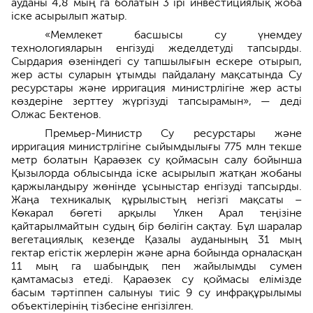
ауданы 4,8 мың га болатын 3 ірі инвестициялық жоба
іске асырылып жатыр.
«Мемлекет басшысы су үнемдеу
технологияларын енгізуді жеделдетуді тапсырды.
Сырдария өзеніндегі су тапшылығын ескере отырып,
жер асты суларын ұтымды пайдалану мақсатында Су
ресурстары және ирригация министрлігіне жер асты
көздеріне зерттеу жүргізуді тапсырамын», — деді
Олжас Бектенов.
Премьер-Министр Су ресурстары және
ирригация министрлігіне сыйымдылығы 775 млн текше
метр болатын Қараөзек су қоймасын салу бойынша
Қызылорда облысында іске асырылып жатқан жобаны
қаржыландыру жөнінде ұсыныстар енгізуді тапсырды.
Жаңа техникалық құрылыстың негізгі мақсаты –
Көкарал бөгеті арқылы Үлкен Арал теңізіне
қайтарылмайтын судың бір бөлігін сақтау. Бұл шаралар
вегетациялық кезеңде Қазалы ауданының 31 мың
гектар егістік жерлерін және арна бойында орналасқан
11 мың га шабындық пен жайылымды сумен
қамтамасыз етеді. Қараөзек су қоймасы елімізде
басым тәртіппен салынуы тиіс 9 су инфрақұрылымы
объектілерінің тізбесіне енгізілген.