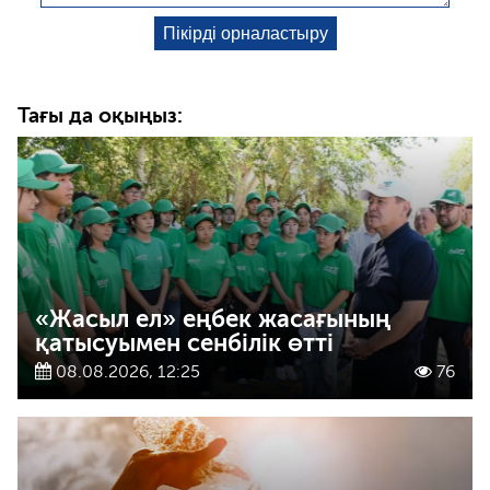
Тағы да оқыңыз:
«Жасыл ел» еңбек жасағының
қатысуымен сенбілік өтті
08.08.2026, 12:25
76