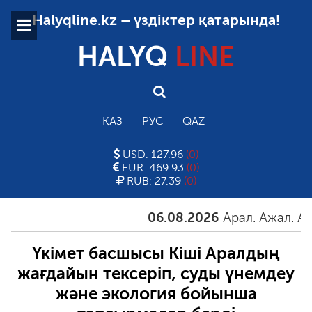
Halyqline.kz – үздіктер қатарында!
HALYQ
LINE
ҚАЗ
РУС
QAZ
USD: 127.96
(0)
EUR: 469.93
(0)
RUB: 27.39
(0)
06.08.2026
Арал. Ажал. Айғақ
Үкімет басшысы Кіші Аралдың
жағдайын тексеріп, суды үнемдеу
және экология бойынша