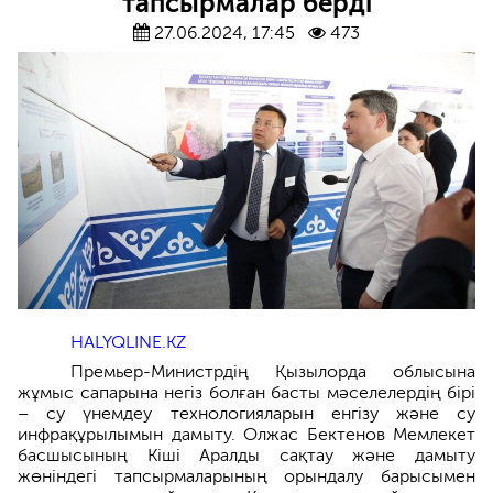
тапсырмалар берді
27.06.2024, 17:45
473
HALYQLINE.KZ
Премьер-Министрдің Қызылорда облысына
жұмыс сапарына негіз болған басты мәселелердің бірі
– су үнемдеу технологияларын енгізу және су
инфрақұрылымын дамыту. Олжас Бектенов Мемлекет
басшысының Кіші Аралды сақтау және дамыту
жөніндегі тапсырмаларының орындалу барысымен