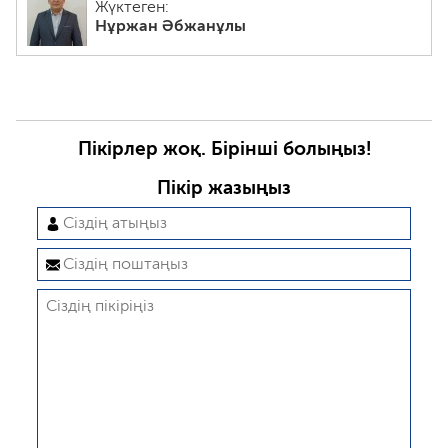
Жүктеген:
Нұржан Әбжанұлы
Пікірлер жоқ. Бірінші болыңыз!
Пікір жазыңыз