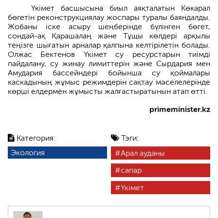
Үкімет басшысына биыл аяқталатын Көкарал
бөгетін реконструкциялау жоспары туралы баяндалды.
Жобаны іске асыру шеңберінде бүлінген бөгет,
сондай-ақ Қарашалаң және Тұщы көлдері арқылы
теңізге шығатын арналар қалпына келтірілетін болады.
Олжас Бектенов Үкімет су ресурстарын тиімді
пайдалану, су жинау лимиттерін және Сырдария мен
Амудария бассейндері бойынша су қоймалары
каскадының жұмыс режимдерін сақтау мәселелерінде
көрші елдермен жұмысты жалғастыратынын атап өтті.
primeminister.kz
Категория:
Тэги:
Экология
Арал ауданы
сапар
Үкімет