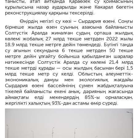
танысты, атап айтқанда Қараөзек су қоймасының
құрылысына назар аударылды және Көкарал бөгетін
реконструкциялау қарқыны тексерілді.
Өңірдің негізгі су көзі – Сырдария өзені. Соңғы
бірнеше жылда өзен суының азаюына байланысты
Солтүстік Аралда жиналған судың орташа жылдық
көлемі жобалық 27 млрд текше метрден 2022 жылы
18,9 млрд текше метрге дейін төмендеді. Бүгінгі таңда
су ағынын секундына 6 текше метрден 50 текше
метрге дейін ұлғайту бойынша қабылданған шаралар
нәтижесінде Солтүстік Аралда су көлемі 21,4 млрд
текше метрді құрады — осы жылдың басынан бері 1,5
млрд текше метр су келді. Облыстың әлеуметтік-
экономикалық дамуы мен экологиялық жағдайы
Сырдария өзені бассейнінің сумен жабдықталуына
тікелей байланысты екені анық, дәрияның жағасында
аймақтағы елді мекендердің 85%-ы орналасқан,
жергілікті халықтың 93%-дан астамы өмір сүреді.