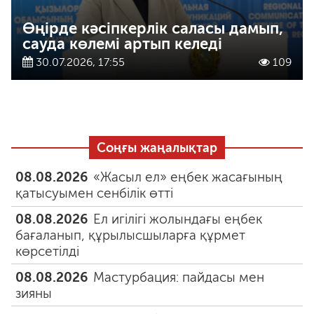
Өңірде кәсіпкерлік саласы дамып,
сауда көлемі артып келеді
30.07.2026, 17:55
109
Соңғы жаңалықтар
08.08.2026
«Жасыл ел» еңбек жасағының
қатысуымен сенбілік өтті
08.08.2026
Ел игілігі жолындағы еңбек
бағаланып, құрылысшыларға құрмет
көрсетілді
08.08.2026
Мастурбация: пайдасы мен
зияны