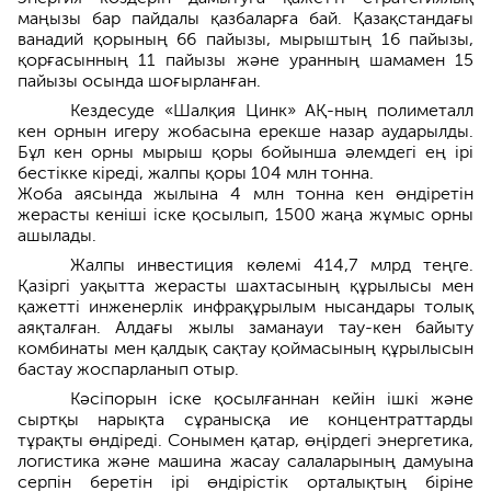
маңызы бар пайдалы қазбаларға бай. Қазақстандағы
ванадий қорының 66 пайызы, мырыштың 16 пайызы,
қорғасынның 11 пайызы және уранның шамамен 15
пайызы осында шоғырланған.
Кездесуде «Шалқия Цинк» АҚ-ның полиметалл
кен орнын игеру жобасына ерекше назар аударылды.
Бұл кен орны мырыш қоры бойынша әлемдегі ең ірі
бестікке кіреді, жалпы қоры 104 млн тонна.
Жоба аясында жылына 4 млн тонна кен өндіретін
жерасты кеніші іске қосылып, 1500 жаңа жұмыс орны
ашылады.
Жалпы инвестиция көлемі 414,7 млрд теңге.
Қазіргі уақытта жерасты шахтасының құрылысы мен
қажетті инженерлік инфрақұрылым нысандары толық
аяқталған. Алдағы жылы заманауи тау-кен байыту
комбинаты мен қалдық сақтау қоймасының құрылысын
бастау жоспарланып отыр.
Кәсіпорын іске қосылғаннан кейін ішкі және
сыртқы нарықта сұранысқа ие концентраттарды
тұрақты өндіреді. Сонымен қатар, өңірдегі энергетика,
логистика және машина жасау салаларының дамуына
серпін беретін ірі өндірістік орталықтың біріне