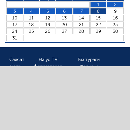
1
2
3
4
5
6
7
8
9
10
11
12
13
14
15
16
17
18
19
20
21
22
23
24
25
26
27
28
29
30
31
Саясат
Halyq TV
Біз туралы
Қоғам
Фотогалерея
Жарнама
Спорт
Бізбен байланыс
Соңғы жаңалықтарды оқығыңыз келсе, электронды
поштаңызды қалдырыңыз!