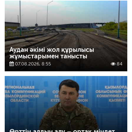
Аудан әкімі жол құрылысы
жұмыстарымен танысты
07.08.2026, 8:55
84
Өрттің алдын алу – ортақ міндет