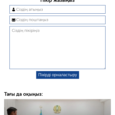
Пікір жазыңыз
Тағы да оқыңыз: