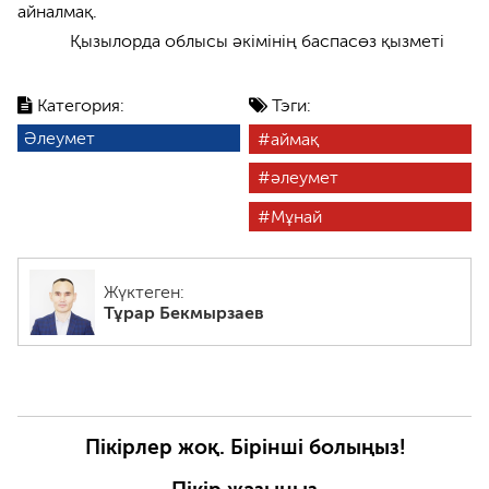
айналмақ.
Қызылорда облысы әкімінің баспасөз қызметі
Категория:
Тэги:
Әлеумет
аймақ
әлеумет
Мұнай
Жүктеген:
Тұрар Бекмырзаев
Пікірлер жоқ. Бірінші болыңыз!