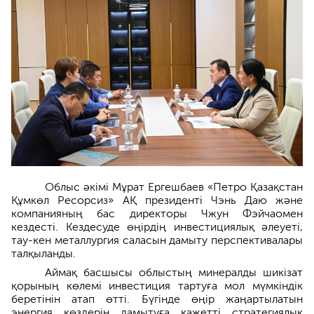
Облыс әкімі Мұрат Ергешбаев «Петро Қазақстан
Құмкөл Ресорсиз» АҚ президенті Чэнь Даю және
компанияның бас директоры Чжун Фэйчаомен
кездесті. Кездесуде өңірдің инвестициялық әлеуеті,
тау-кен металлургия саласын дамыту перспективалары
талқыланды.
Аймақ басшысы облыстың минералды шикізат
қорының көлемі инвестиция тартуға мол мүмкіндік
беретінін атап өтті. Бүгінде өңір жаңартылатын
энергия көздерін дамытуға қажетті стратегиялық