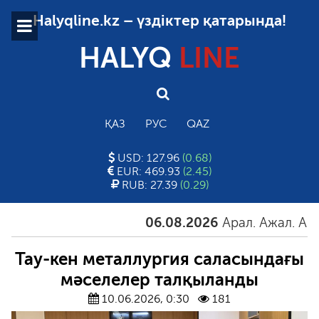
Halyqline.kz – үздіктер қатарында!
HALYQ
LINE
ҚАЗ
РУС
QAZ
USD: 127.96
(0.68)
EUR: 469.93
(2.45)
RUB: 27.39
(0.29)
06.08.2026
Арал. Ажал. Айғақ
Тау-кен металлургия саласындағы
мәселелер талқыланды
10.06.2026, 0:30
181