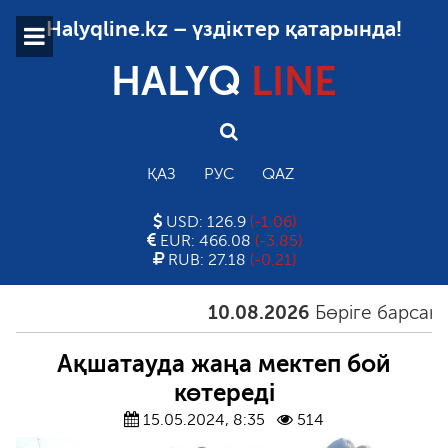
Halyqline.kz – үздіктер қатарында!
HALYQ
LINE
ҚАЗ
РУС
QAZ
USD: 126.9
(-1.06)
EUR: 466.08
(-3.85)
RUB: 27.18
(-0.21)
10.08.2026
Бөріге барсаң, ар
Ақшатауда жаңа мектеп бой
көтереді
15.05.2024, 8:35
514