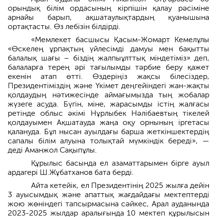
орындық білім ордасының кірпішін қалау рәсіміне
арнайы барып, ақшатаулықтардың қуанышына
ортақтасты. Өз лебізін білдірді.
«Мемлекет басшысы Қасым-Жомарт Кемелұлы
«Өскелең ұрпақтың үйлесімді дамуы мен бақытты
балалық шағы – біздің жалпыұлттық міндетіміз» деп,
балаларға терең әрі тағылымды тәрбие беру қажет
екенін атап өтті. Өздеріңіз жақсы білесіздер,
Президентіміздің және Үкімет деңгейіндегі жан-жақты
қолдаудың нәтижесінде аймағымызда тың жобалар
жүзеге асуда. Бүгін, міне, жарасымды істің жалғасы
ретінде облыс әкімі Нұрлыбек Нәлібаевтың тікелей
қолдауымен Ақшатауда жаңа оқу орнының іргетасы
қалануда. Бұл нысан ауылдағы барша жеткіншектердің
сапалы білім алуына толықтай мүмкіндік береді», —
деді Аманжол Сақыпұлы.
Құрылыс басында ел азаматтарымен бірге ауыл
ардагері Ш.Жұбатханов бата берді.
Айта кетейік, ел Президентінің 2025 жылға дейін
3 ауысымдық және апаттық жағдайдағы мектептерді
жою жөніндегі тапсырмасына сәйкес, Арал ауданында
2023-2025 жылдар аралығында 10 мектеп құрылысын