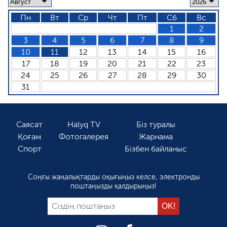
Пн
Вт
Ср
Чт
Пт
Сб
Вс
1
2
3
4
5
6
7
8
9
10
11
12
13
14
15
16
17
18
19
20
21
22
23
24
25
26
27
28
29
30
31
Саясат
Halyq TV
Біз туралы
Қоғам
Фотогалерея
Жарнама
Спорт
Бізбен байланыс
Соңғы жаңалықтарды оқығыңыз келсе, электронды
поштаңызды қалдырыңыз!