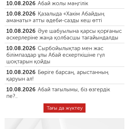
10.08.2026
Абай жолы мәңгілік
10.08.2026
Қазалыда «Хакім Абайдың
аманаты» атты әдеби-сазды кеш өтті
10.08.2026
Әуе шабуылына қарсы қорғаныс
әскерлеріне жаңа қолбасшы тағайындалды
10.08.2026
Сырбойылықтар мен жас
білімпаздар ұлы Абай ескерткішіне гүл
шоқтарын қойды
10.08.2026
Бөріге барсаң, арыстанның
қаруын ал!
10.08.2026
Абай тағылымы, біз өзгердік
пе?..
Тағы да жүктеу