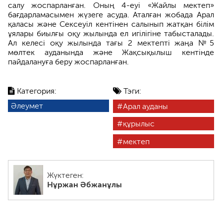
салу жоспарланған. Оның 4-еуі «Жайлы мектеп»
бағдарламасымен жүзеге асуда. Аталған жобада Арал
қаласы және Сексеуіл кентінен салынып жатқан білім
ұялары биылғы оқу жылында ел игілігіне табысталады.
Ал келесі оқу жылында тағы 2 мектепті жаңа №5
мөлтек ауданында және Жақсықылыш кентінде
пайдалануға беру жоспарланған.
Категория:
Тэги:
Әлеумет
Арал ауданы
құрылыс
мектеп
Жүктеген:
Нұржан Әбжанұлы