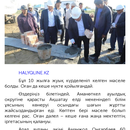
HALYQLINE.KZ
Бұл 10 жылға жуық күрделеніп келген мәселе
болды. Оған да кеше нүкте қойылғандай.
Өздеріңіз білетіндей, Аманөткел ауылдық
округіне қарасты Ақшатау елді мекеніндегі білім
ұясының көнеруі осындағы шағын жұртты
жайсыздандырған еді. Көптен бері мәселе болып
келгені рас. Оған дәлел – кеше ғана жаңа мектептің
іргетасының қалануы.
Арал ауданы әкімі Аманжол Оңғарбаев 60