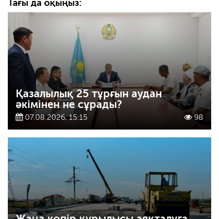
Тағы да оқыңыз:
Қазалылық 25 тұрғын аудан
әкімінен не сұрады?
07.08.2026, 15:15
98
Жаңа көпір құрылысы аяқталуға