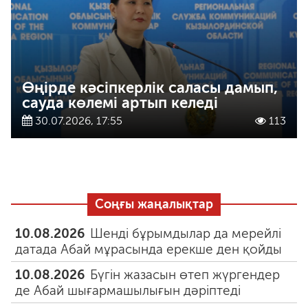
Өңірде кәсіпкерлік саласы дамып,
сауда көлемі артып келеді
30.07.2026, 17:55
113
Соңғы жаңалықтар
10.08.2026
Шенді бұрымдылар да мерейлі
датада Абай мұрасында ерекше ден қойды
10.08.2026
Бүгін жазасын өтеп жүргендер
де Абай шығармашылығын дәріптеді