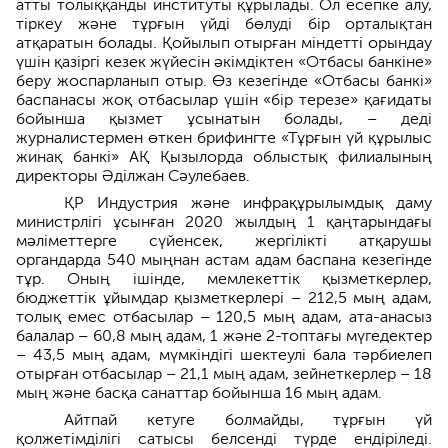
атты толыққанды институты құрылады. Ол есепке алу,
тіркеу және тұрғын үйді бөлуді бір орталықтан
атқаратын болады. Қойылып отырған міндетті орындау
үшін қазіргі кезек жүйесін әкімдіктен «Отбасы банкіне»
беру жоспарланып отыр. Өз кезегінде «Отбасы банкі»
баспанасы жоқ отбасылар үшін «бір терезе» қағидаты
бойынша қызмет ұсынатын болады, – деді
журналистермен өткен брифингте «Тұрғын үй құрылыс
жинақ банкі» АҚ Қызылорда облыстық филиалының
директоры Әділжан Сәулебаев.
ҚР Индустрия және инфрақұрылымдық даму
министрлігі ұсынған 2020 жылдың 1 қаңтарындағы
мәліметтерге сүйенсек, жергілікті атқарушы
органдарда 540 мыңнан астам адам баспана кезегінде
тұр. Оның ішінде, мемлекеттік қызметкерлер,
бюджеттік ұйымдар қызметкерлері – 212,5 мың адам,
толық емес отбасылар – 120,5 мың адам, ата-анасыз
балалар – 60,8 мың адам, 1 және 2-топтағы мүгедектер
– 43,5 мың адам, мүмкіндігі шектеулі бала тәрбиелеп
отырған отбасылар – 21,1 мың адам, зейнеткерлер – 18
мың және басқа санаттар бойынша 16 мың адам.
Айтпай кетуге болмайды, тұрғын үй
қолжетімділігі сатысы белсенді түрде ендіріледі.