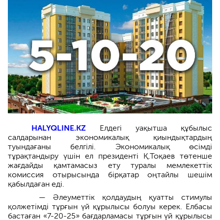
HALYQLINE.KZ
Елдегі уақытша құбылыс
салдарынан экономикалық қиындықтардың
туындағаны белгілі. Экономикалық өсімді
тұрақтандыру үшін ел президенті Қ.Тоқаев төтенше
жағдайды қамтамасыз ету туралы мемлекеттік
комиссия отырысында бірқатар оңтайлы шешім
қабылдаған еді.
— Әлеуметтік қолдаудың қуатты стимулы
қолжетімді тұрғын үй құрылысы болуы керек. Елбасы
бастаған «7-20-25» бағдарламасы тұрғын үй құрылысы