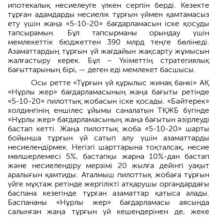
ипотекалық несиелеуге үлкен серпін берді. Кезекте
тұрған адамдарды несиелік тұрғын үймен қамтамасыз
ету үшін жаңа «5-10-20» бағдарламасын іске қосуды
тапсырамын. Бұл тапсырманы орындау үшін
мемлекеттік бюджеттен 390 млрд теңге бөлінеді.
Азаматтардың тұрғын үй жағдайын жақсарту жұмысын
жалғастыру керек. Бұл – Үкіметтің стратегиялық
бағыттарының бірі, — деген еді мемлекет басшысы.
Осы ретте «Тұрғын үй құрылыс жинақ банкі» АҚ
«Нұрлы жер» бағдарламасының жаңа бағыты ретінде
«5-10-20» пилоттық жобасын іске қосады. «Бәйтерек»
холдингінің еншілес ұйымы саналатын ТҚЖБ бүгінде
«Нұрлы жер» бағдарламасының жаңа бағытын әзірлеуді
бастап кетті. Жаңа пилоттық жоба «5-10-20» шарты
бойынша тұрғын үй сатып алу үшін азаматтарды
несиелендірмек. Негізгі шарттарына тоқталсақ, несие
мөлшерлемесі 5%, бастапқы жарна 10%-дан бастап
және несиелендіру мерзімі 20 жылға дейінгі уақыт
аралығын қамтиды. Аталмыш пилоттық жобаға тұрғын
үйге мұқтаж ретінде жергілікті атқарушы органдардағы
баспана кезегінде тұрған азаматтар қатыса алады.
Баспананы «Нұрлы жер» бағдарламасы аясында
салынған жаңа тұрғын үй кешендерінен де, жеке