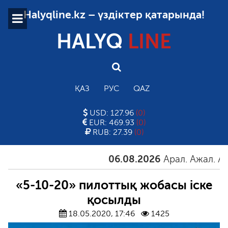
Halyqline.kz – үздіктер қатарында!
HALYQ
LINE
ҚАЗ
РУС
QAZ
USD: 127.96
(0)
EUR: 469.93
(0)
RUB: 27.39
(0)
06.08.2026
Арал. Ажал. Айғақ
«5-10-20» пилоттық жобасы іске
қосылды
18.05.2020, 17:46
1425