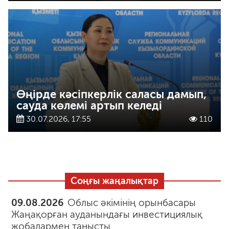
Өңірде кәсіпкерлік саласы дамып,
сауда көлемі артып келеді
30.07.2026, 17:55
110
Соңғы жаңалықтар
09.08.2026
Облыс әкімінің орынбасары
Жаңақорған ауданындағы инвестициялық
жобалармен танысты