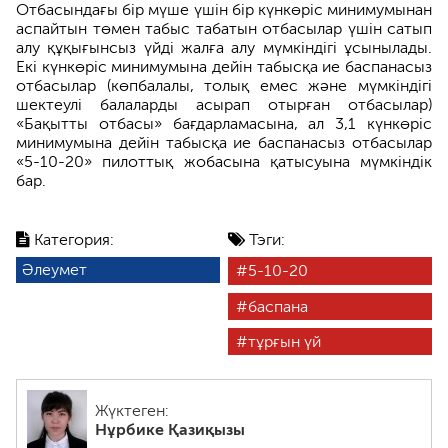
Отбасындағы бір мүше үшін бір күнкөріс минимумынан
аспайтын төмен табыс табатын отбасылар үшін сатып
алу құқығынсыз үйді жалға алу мүмкіндігі ұсынылады.
Екі күнкөріс минимумына дейін табысқа ие баспанасыз
отбасылар (көпбалалы, толық емес және мүмкіндігі
шектеулі балаларды асырап отырған отбасылар)
«Бақытты отбасы» бағдарламасына, ал 3,1 күнкөріс
минимумына дейін табысқа ие баспанасыз отбасылар
«5-10-20» пилоттық жобасына қатысуына мүмкіндік
бар.
Категория:
Тэги:
Әлеумет
5-10-20
баспана
тұрғын үй
Жүктеген:
Нұрбике Қазиқызы