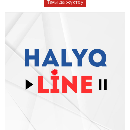
Тағы да жүктеу