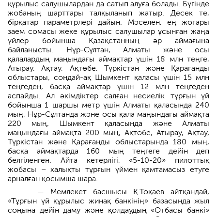
құрылыс салушылардан да сатып алуға болады. Бүгінде
жобаның шарттары талқыланып жатыр. Десек те,
бірқатар параметрлері дайын. Мәселен, ең жоғары
заем сомасы жеке құрылыс салушылар ұсынған жаңа
үйлер бойынша Қазақстанның әр аймағына
байланысты. Нұр-Сұлтан, Алматы және осы
қалалардың маңындағы аймақтар үшін 18 млн теңге,
Атырау, Ақтау, Ақтөбе, Түркістан және Қарағанды
облыстары, сондай-ақ Шымкент қаласы үшін 15 млн
теңгеден, басқа аймақтар үшін 12 млн теңгеден
аспайды. Ал әкімдіктер салған несиелік тұрғын үй
бойынша 1 шаршы метр үшін Алматы қаласында 240
мың, Нұр-Сұлтанда және осы қала маңындағы аймақта
220 мың, Шымкент қаласында және Алматы
маңындағы аймақта 200 мың, Ақтөбе, Атырау, Ақтау,
Түркістан және Қарағанды облыстарында 180 мың,
басқа аймақтарда 160 мың теңгеге дейін деп
белгіленген. Айта кетерлігі, «5-10-20» пилоттық
жобасы – халықты тұрғын үймен қамтамасыз етуге
арналған қосымша шара.
— Мемлекет басшысы Қ.Тоқаев айтқандай,
«Тұрғын үй құрылыс жинақ банкінің» базасында жыл
соңына дейін даму және қолдаудың «Отбасы банкі»