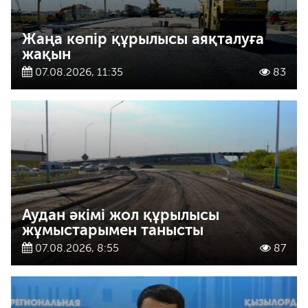
Жаңа көпір құрылысы аяқталуға
жақын
07.08.2026, 11:35
83
Аудан әкімі жол құрылысы
жұмыстарымен танысты
07.08.2026, 8:55
87