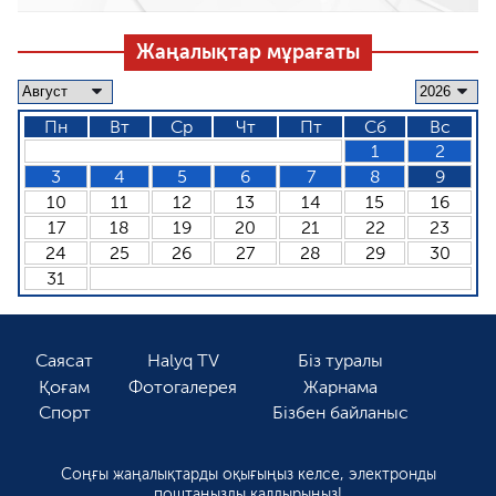
Жаңалықтар мұрағаты
Пн
Вт
Ср
Чт
Пт
Сб
Вс
1
2
3
4
5
6
7
8
9
10
11
12
13
14
15
16
17
18
19
20
21
22
23
24
25
26
27
28
29
30
31
Саясат
Halyq TV
Біз туралы
Қоғам
Фотогалерея
Жарнама
Спорт
Бізбен байланыс
Соңғы жаңалықтарды оқығыңыз келсе, электронды
поштаңызды қалдырыңыз!