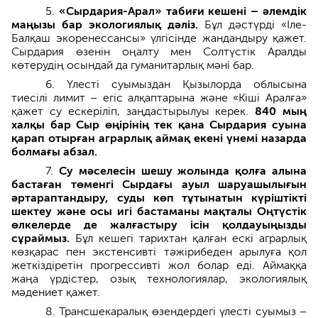
5.
«Сырдария-Арал» табиғи кешені – әлемдік
маңызы бар экологиялық дәліз.
Бұл дәстүрді «Іле-
Балқаш экоренессансы» үлгісінде жандандыру қажет.
Сырдария өзенін оңалту мен Солтүстік Аралды
көтерудің осындай да гуманитарлық мәні бар.
6. Үлесті суымыздан Қызылорда облысына
тиесілі лимит – егіс алқаптарына және «Кіші Аралға»
қажет су ескеріліп, заңдастырылуы керек.
840 мың
халқы бар Сыр өңірінің тек қана Сырдария суына
қарап отырған аграрлық аймақ екені үнемі назарда
болмағы абзал.
7.
Су мәселесін шешу жолында қолға алына
бастаған төменгі Сырдағы ауыл шаруашылығын
әртараптандыру, суды көп тұтынатын күріштікті
шектеу және осы игі бастаманы мақталы Оңтүстік
өлкелерде де жалғастыру ісін қолдауыңызды
сұраймыз.
Бұл кешегі тарихтан қалған ескі аграрлық
көзқарас пен экстенсивті тәжірибеден арылуға қол
жеткіздіретін прогрессивті жол болар еді. Аймаққа
жаңа үрдістер, озық технологиялар, экологиялық
мәдениет қажет.
8. Трансшекаралық өзендердегі үлесті суымыз –