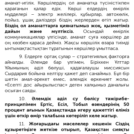
аманат-игілік. Көршілердің ол аманатқа түсіністікпен
қарағанын қалар едік. Көрші елдердің өмірлік
мүдделері – электр желілері, құбырлар, автокөлік,
пойыз, ұшақ дәліздері біздің жерлерден өтіп жатыр.
Біздің ол аманаттарға қиянатымыз жоқ, қызметіміз
дайын және мүлтіксіз.
Осындай өмірлік
коммуникациялар үлгісінде, аманат суға көршілер де
оң көзбен қараса дейміз. Жақсы көршілік өзара тиімді
ынтымақтастықтан тұратынын көршілер ұмытпаса.
9. Елдерге ортақ сулар – стратегиялық факторға
айналды. Әлемде бар үлгімен, Біріккен Ұлттар
Ұйымының әділ бөлуші, қадағалаушы миссиясын
Сырдария бойына келтіру қажет деп санаймыз. Бұл бір
шетін амал-әрекет емес, әлемдік өркениет жолы.
«Есепті дос айырылыспас» деген халқымыз даналығы
осыған саяды.
10.
Әлемдік әділ су бөлісу тәжірибе-
принципімен Ертіс, Есіл, Тобыл өзендерінің 50
процент ағынын Қазақстанда игеру қажеттігі еліміз
үшін өткір өмір талабына көтеріліп келе жатыр.
11.
Жоғарыдағы мәселелер кешенін Сіздің
құзыретіңізге жеткізе отырып, Қазақстан сияқты