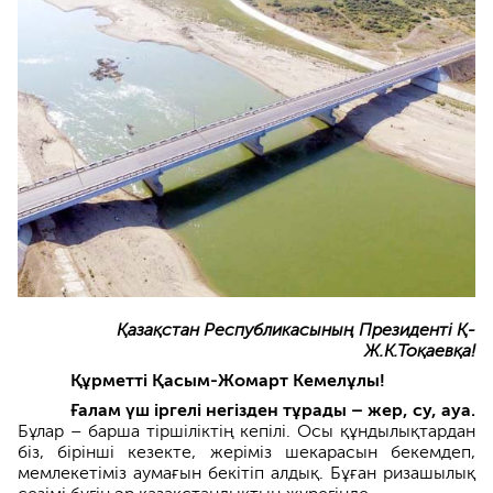
Қазақстан Республикасының Президенті Қ-
Ж.К.Тоқаевқа!
Құрметті Қасым-Жомарт Кемелұлы!
Ғалам үш іргелі негізден тұрады – жер, су, ауа.
Бұлар – барша тіршіліктің кепілі. Осы құндылықтардан
біз, бірінші кезекте, жеріміз шекарасын бекемдеп,
мемлекетіміз аумағын бекітіп алдық. Бұған ризашылық