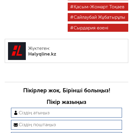
Қасым-Жомарт Тоқаев
Сайлаубай Жұбатырұлы
Сырдария өзені
Жүктеген:
Halyqline.kz
Пікірлер жоқ. Бірінші болыңыз!
Пікір жазыңыз