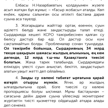
Елбасы Н.Назарбаевтың қолдауымен жүзеге
асып жатқан бұл жұмыс – «Ғасыр жобасы» аталды. Көп
еңбек, қаржы салынған осы игілікті бастама дария
суына аса тәуелді.
3. Жоғарыдағы жайттар ортақ өзеннің суын
әділетті бөлуді және заңдастыруды талап етеді.
Сырдарияда кешегі КСРО тәжірибесінен қалған су
бөлісу дәстүрі бар еді. Ол дәстүр осы күні
сақталмайтын болды. Проблемалар сонан туындауда.
Ол тәжірибе бойынша, Сырдарияның 34 млрд
текше шақырым шамасы жылдық ағынының, ең кем
дегенде, 12 млрд т.ш-мы Қазақстанға тиесілі
болатын.
Жаңа тарих талабында, Сырдариядағы
еліміздің үлесті суын анықтап, бекітіп, заңдастырып
алатын уақыт жетті деп ойлаймыз.
4.
Заңды су көлемі табиғат ырғағына қарай
өзгеріп отыруы мүмкін.
Яғни, әр жылдың
ылғалдылығына орай, бізге тиесілі су көлемі
пропорциясы болуы ықтимал. Мұны бастауынан –
сағасына дейін дария суына үйлесімді мониторинг
жүргізетін тиісті қызметтер ойдағыдай атқара алады
деп сенеміз.