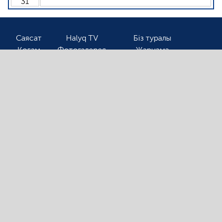
31
Саясат
Halyq TV
Біз туралы
Қоғам
Фотогалерея
Жарнама
Спорт
Бізбен байланыс
Соңғы жаңалықтарды оқығыңыз келсе, электронды
поштаңызды қалдырыңыз!
Ⓒ 2026. Барлық авторлық құқық қорғалған!
«Halyqline.kz» сайтында жарияланған
материалдарды тек сілтеме арқылы ғана қолдануға
болады.
Сайттың ескі нұсқасы