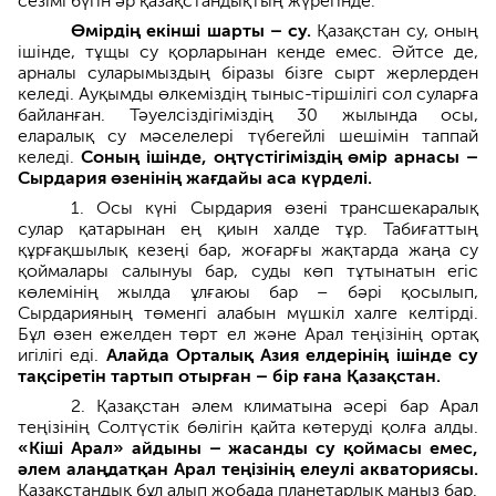
сезімі бүгін әр қазақстандықтың жүрегінде.
Өмірдің екінші шарты – су.
Қазақстан су, оның
ішінде, тұщы су қорларынан кенде емес. Әйтсе де,
арналы суларымыздың біразы бізге сырт жерлерден
келеді. Ауқымды өлкеміздің тыныс-тіршілігі сол суларға
байланған. Тәуелсіздігіміздің 30 жылында осы,
еларалық су мәселелері түбегейлі шешімін таппай
келеді.
Соның ішінде, оңтүстігіміздің өмір арнасы –
Сырдария өзенінің жағдайы аса күрделі.
1. Осы күні Сырдария өзені трансшекаралық
сулар қатарынан ең қиын халде тұр. Табиғаттың
құрғақшылық кезеңі бар, жоғарғы жақтарда жаңа су
қоймалары салынуы бар, суды көп тұтынатын егіс
көлемінің жылда ұлғаюы бар – бәрі қосылып,
Сырдарияның төменгі алабын мүшкіл халге келтірді.
Бұл өзен ежелден төрт ел және Арал теңізінің ортақ
игілігі еді.
Алайда Орталық Азия елдерінің ішінде су
тақсіретін тартып отырған – бір ғана Қазақстан.
2. Қазақстан әлем климатына әсері бар Арал
теңізінің Солтүстік бөлігін қайта көтеруді қолға алды.
«Кіші Арал» айдыны – жасанды су қоймасы емес,
әлем алаңдатқан Арал теңізінің елеулі акваториясы.
Қазақстандық бұл алып жобада планетарлық маңыз бар.