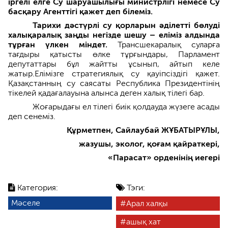
іргелі елге Су шаруашылығы министрлігі немесе Су
басқару Агенттігі қажет деп білеміз.
Тарихи дәстүрлі су қорларын әділетті бөлуді
халықаралық заңды негізде шешу – еліміз алдында
тұрған үлкен міндет.
Трансшекаралық суларға
тағдыры қатысты өлке тұрғындары, Парламент
депутаттары бұл жайтты ұсынып, айтып келе
жатыр.Елімізге стратегиялық су қауіпсіздігі қажет.
Қазақстанның су саясаты Республика Президентінің
тікелей қадағалауына алынса деген халық тілегі бар.
Жоғарыдағы ел тілегі биік қолдауда жүзеге асады
деп сенеміз.
Құрметпен, Сайлаубай ЖҰБАТЫРҰЛЫ,
жазушы, эколог, қоғам қайраткері,
«Парасат» орденінің иегері
Категория:
Тэги:
Мәселе
Арал халқы
ашық хат