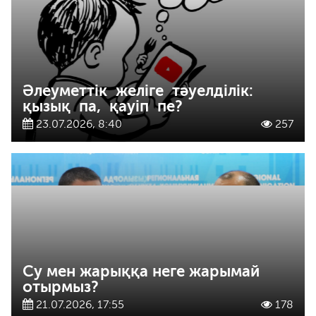
Әлеуметтік желіге тәуелділік:
қызық па, қауіп пе?
23.07.2026, 8:40
257
Су мен жарыққа неге жарымай
отырмыз?
21.07.2026, 17:55
178