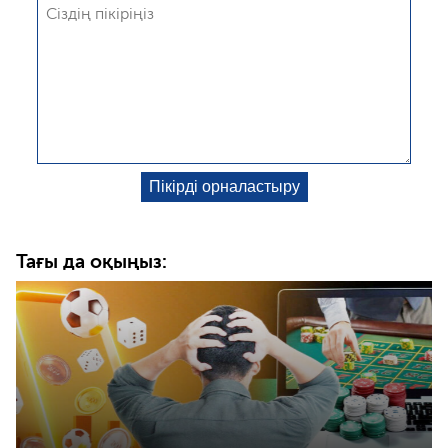
Тағы да оқыңыз: