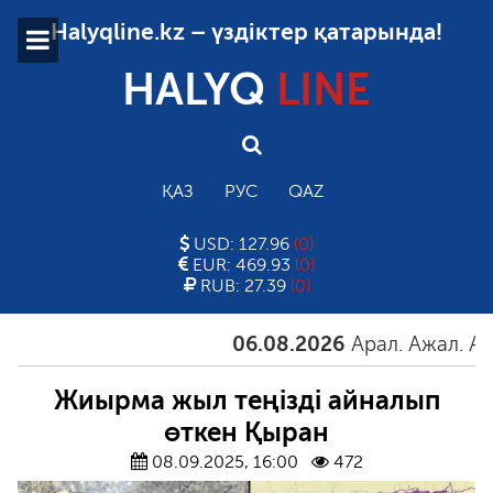
Halyqline.kz – үздіктер қатарында!
HALYQ
LINE
ҚАЗ
РУС
QAZ
USD: 127.96
(0)
EUR: 469.93
(0)
RUB: 27.39
(0)
06.08.2026
Арал. Ажал. Айғақ
Жиырма жыл теңізді айналып
өткен Қыран
08.09.2025, 16:00
472