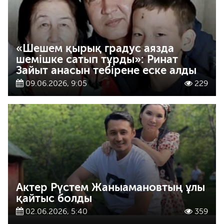
«Шешем қырық градус аязда
шемішке сатып тұрды»: Ринат
Зайыт анасын тебірене еске алды
09.06.2026, 9:05
229
Актер Рүстем Жаныамановтың ұлы
қайтыс болды
02.06.2026, 5:40
359