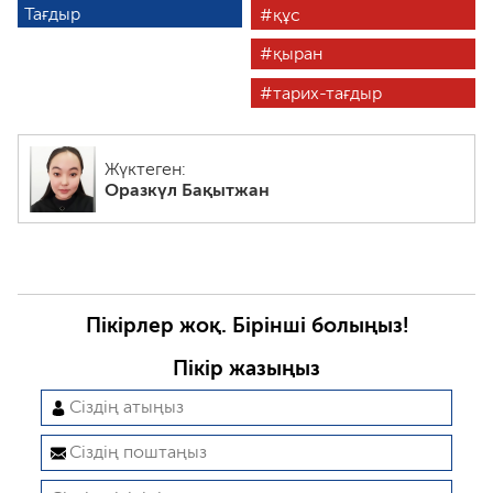
Тағдыр
құс
қыран
тарих-тағдыр
Жүктеген:
Оразкүл Бақытжан
Пікірлер жоқ. Бірінші болыңыз!
Пікір жазыңыз