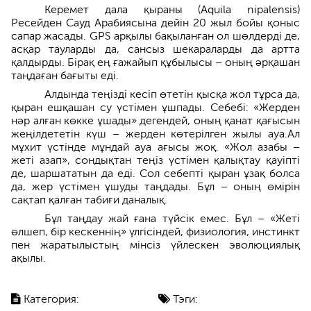
Керемет дала қыраны (Aquila nipalensis)
Ресейден Сауд Арабиясына дейін 20 жыл бойы қоныс
сапар жасады. GPS арқылы бақыланған ол шөлдерді де,
асқар тауларды да, сансыз шекараларды да артта
қалдырды. Бірақ ең ғажайып құбылысы – оның әрқашан
таңдаған бағыты еді.
Алдында теңізді кесіп өтетін қысқа жол тұрса да,
қыран ешқашан су үстімен ұшпады. Себебі: «Жерден
нәр алған көкке ұшады» дегендей, оның қанат қағысын
жеңілдететін күш – жерден көтерілген жылы ауа.Ал
мұхит үстінде мұндай ауа ағысы жоқ. «Жол азабы –
жеті азап», сондықтан теңіз үстімен қалықтау қауіпті
де, шаршататын да еді. Сол себепті қыран ұзақ болса
да, жер үстімен ұшуды таңдады. Бұл – оның өмірін
сақтап қалған табиғи даналық.
Бұл таңдау жай ғана түйсік емес. Бұл – «Жеті
өлшеп, бір кескеннің» үлгісіндей, физиология, инстинкт
пен жаратылыстың мінсіз үйлескен эволюциялық
ақылы.
Категория:
Тэги: