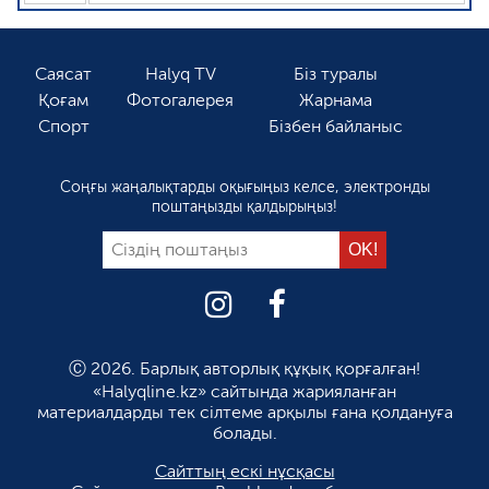
Саясат
Halyq TV
Біз туралы
Қоғам
Фотогалерея
Жарнама
Спорт
Бізбен байланыс
Соңғы жаңалықтарды оқығыңыз келсе, электронды
поштаңызды қалдырыңыз!
Ⓒ 2026. Барлық авторлық құқық қорғалған!
«Halyqline.kz» сайтында жарияланған
материалдарды тек сілтеме арқылы ғана қолдануға
болады.
Сайттың ескі нұсқасы