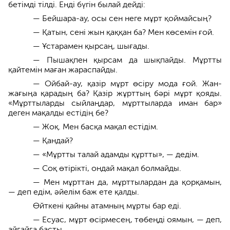
бетімді тілді. Енді бүгін былай дейді:
— Бейшара-ау, осы сен неге мұрт қоймайсың?
— Қатын, сені жын қаққан ба? Мен көсемін ғой.
— Ұстарамен қырсаң, шығады.
— Пышақпен қырсам да шықпайды. Мұртты
қайтемін маған жараспайды.
— Ойбай-ау, қазір мұрт өсіру мода ғой. Жан-
жағыңа қарадың ба? Қазір жұрттың бәрі мұрт қояды.
«Мұрттыларды сыйлаңдар, мұрттыларда иман бар»
деген мақалды естідің бе?
— Жоқ. Мен басқа мақал естідім.
— Қандай?
— «Мұртты талай адамды құртты», — дедім.
— Соқ өтірікті, ондай мақал болмайды.
— Мен мұрттан да, мұрттылардан да қорқамын,
— деп едім, әйелім баж ете қалды.
Өйткені қайны атамның мұрты бар еді.
— Есуас, мұрт өсірмесең, төбеңді оямын, — деп,
айғайға басты.