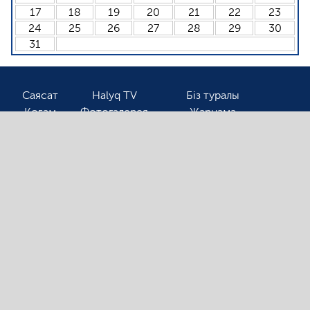
17
18
19
20
21
22
23
24
25
26
27
28
29
30
31
Саясат
Halyq TV
Біз туралы
Қоғам
Фотогалерея
Жарнама
Спорт
Бізбен байланыс
Соңғы жаңалықтарды оқығыңыз келсе, электронды
поштаңызды қалдырыңыз!
Ⓒ 2026. Барлық авторлық құқық қорғалған!
«Halyqline.kz» сайтында жарияланған
материалдарды тек сілтеме арқылы ғана қолдануға