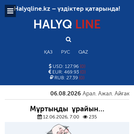
Halyqline.kz – үздіктер қатарында!
HALYQ
LINE
ҚАЗ
РУС
QAZ
USD: 127.96
(0)
EUR: 469.93
(0)
RUB: 27.39
(0)
06.08.2026
Арал. Ажал. Айғақ
0
Мұртыңды ұрайын…
12.06.2026, 7:00
235