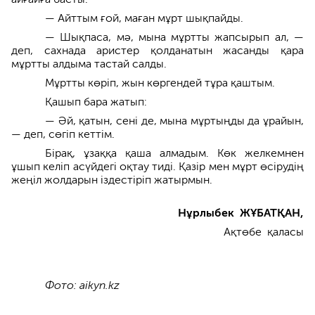
— Айттым ғой, маған мұрт шықпайды.
— Шықпаса, мә, мына мұртты жапсырып ал, —
деп, сахнада аристер қолданатын жасанды қара
мұртты алдыма тастай салды.
Мұртты көріп, жын көргендей тұра қаштым.
Қашып бара жатып:
— Әй, қатын, сені де, мына мұртыңды да ұрайын,
— деп, сөгіп кеттім.
Бірақ, ұзаққа қаша алмадым. Көк желкемнен
ұшып келіп асүйдегі оқтау тиді. Қазір мен мұрт өсірудің
жеңіл жолдарын іздестіріп жатырмын.
Нұрлыбек ЖҰБАТҚАН,
Ақтөбе қаласы
Фото: aikyn.kz