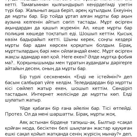
кетті. Тамағымнан қылғындырып кеңірдегімді үзетін
түрі бар. Жалынып ақша беріп, әрең құтылдым. Екеуінің
де мұрты бар. Бір тойда ұртап алған мұрты бар ақын
аузына келгенін айтып сөгіп тастады. Мұрт өсірген
ақындардан да қашып жүремін. Ал, кеше мұрты бар
полиция көшеде тоқтатып еді. Шошып кеттім. Қысық
көзім бадырайып кетті. Шыны керек, соңғы кездері
мұрты бар адам көрсем қорқатын болдым. Бірақ,
мұрттылардың бәрі мен ойлағандай емес. Мұрт өсірген
жақсы адамдар көп қой. Неге екен? Әлде мұртқа фобия
ма?.. Қорқынышымды мен тұратын аудандағы дәрігерге
айтайын десем, оның да мұрты бар.
Бір түрлі сескенемін. «Енді не істеймін?» деп
басым салбырап үйге келдім. Теледидардан бір мұртты
кісі сөйлеп жатыр екен, шошып кеттім. Сөндіріп
тастадым. Интернет желісінде де мұртты көп. Елді
шулатып жатыр.
Үйде қабаған бір ғана әйелім бар. Тісі өтпейді.
Протез. Ол да мені шаршатты. Бірақ, мұрты жоқ.
Аяқ астынан бірдеңе тапқыш-ақ. Былтыр «сақал
қойған мода, бесіктен белі шықпаған жастар қауқиған
ешкі сақал қойып жатқанда сенің жүрісің мынау?» деп,