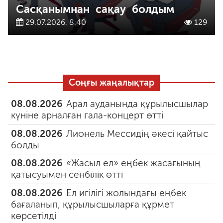
Сасқанымнан сақау болдым
29.07.2026, 8:40
129
Соңғы жаңалықтар
08.08.2026
Арал ауданында құрылысшылар
күніне арналған гала-концерт өтті
08.08.2026
Лионель Мессидің әкесі қайтыс
болды
08.08.2026
«Жасыл ел» еңбек жасағының
қатысуымен сенбілік өтті
08.08.2026
Ел игілігі жолындағы еңбек
бағаланып, құрылысшыларға құрмет
көрсетілді