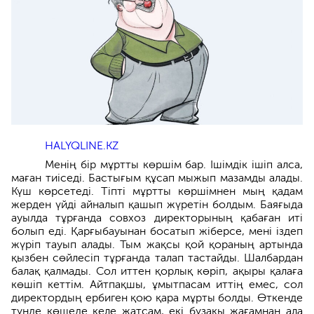
HALYQLINE.KZ
Менің бір мұртты көршім бар. Ішімдік ішіп алса,
маған тиіседі. Бастығым құсап мыжып мазамды алады.
Күш көрсетеді. Тіпті мұртты көршімнен мың қадам
жерден үйді айналып қашып жүретін болдым. Баяғыда
ауылда тұрғанда совхоз директорының қабаған иті
болып еді. Қарғыбауынан босатып жіберсе, мені іздеп
жүріп тауып алады. Тым жақсы қой қораның артында
қызбен сөйлесіп тұрғанда талап тастайды. Шалбардан
балақ қалмады. Сол иттен қорлық көріп, ақыры қалаға
көшіп кеттім. Айтпақшы, ұмытпасам иттің емес, сол
директордың ербиген қою қара мұрты болды. Өткенде
түнде көшеде келе жатсам, екі бұзақы жағамнан ала