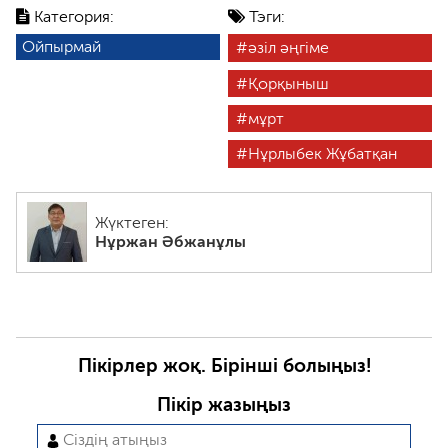
Категория:
Тэги:
Ойпырмай
әзіл әңгіме
Қорқыныш
мұрт
Нұрлыбек Жұбатқан
Жүктеген:
Нұржан Әбжанұлы
Пікірлер жоқ. Бірінші болыңыз!
Пікір жазыңыз