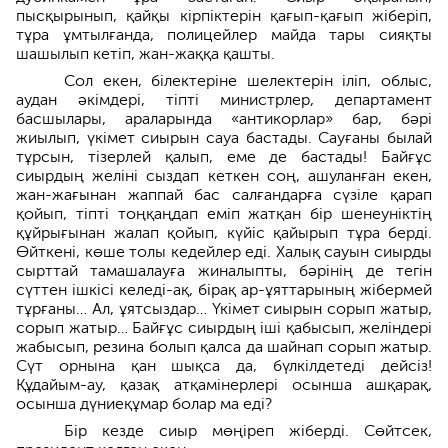
пысқырынып, қайқы кірпіктерін қағып-қағып жіберіп,
тұра ұмтылғанда, полицейлер майда тары сияқты
шашылып кетіп, жан-жаққа қашты.
Сол екен, білектеріне шелектерін іліп, облыс,
аудан әкімдері, тіпті министрлер, департамент
басшылары, араларында «антикорлар» бар, бәрі
жиылып, үкімет сиырын сауа бастады. Сауғаны былай
тұрсын, тізерлей қалып, еме де бастады! Байғұс
сиырдың желіні сыздап кеткен соң, ашуланған екен,
жан-жағынан жаппай бас салғандарға сүзіле қарап
қойып, тіпті тоңқаңдап еміп жатқан бір шенеуніктің
құйрығынан жалап қойып, күйіс қайырып тұра берді.
Өйткені, көше толы кедейлер еді. Халық сауын сиырды
сырттай тамашалауға жиналыпты, бәрінің де тегін
сүттен ішкісі келеді-ақ, бірақ ар-ұяттарының жібермей
тұрғаны… Ал, ұятсыздар… Үкімет сиырын сорып жатыр,
сорып жатыр… Байғұс сиырдың іші қабысып, желіндері
жабысып, резина болып қалса да шайнап сорып жатыр.
Сүт орнына қан шықса да, бүлкілдетеді дейсіз!
Құдайым-ау, қазақ атқамінерлері осынша ашқарақ,
осынша дүниеқұмар болар ма еді?
Бір кезде сиыр мөңіреп жіберді. Сөйтсек,