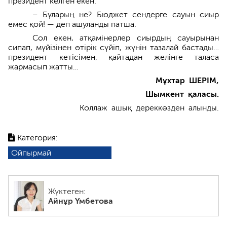
президент келген екен.
– Бұларың не? Бюджет сендерге сауын сиыр
емес қой! — деп ашуланды патша.
Сол екен, атқамінерлер сиырдың сауырынан
сипап, мүйізінен өтірік сүйіп, жүнін тазалай бастады…
президент кетісімен, қайтадан желінге таласа
жармасып жатты…
Мұхтар ШЕРІМ,
Шымкент қаласы.
Коллаж ашық дереккөзден алынды.
Категория:
Ойпырмай
Жүктеген:
Айнұр Үмбетова