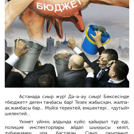
Астанада сиыр жүр! Дә-ә-әу сиыр! Бөксесінде
«бюджет» деген таңбасы бар! Тезек жабысқан, жалпа-
ақ жамбасы бар… Мүйізі теректей, емшектері… «дутый»
шелектей…
Үкімет үйінің алдында күйіс қайырып тұр еді,
полиция инспекторлары айдап шыққысы келіп,
дубинкамен ұра бастаған. Сиыр оқыранып,