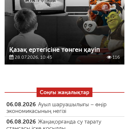
Қазақ ертегісіне төнген қауіп
28.07.2026, 10:45
116
Соңғы жаңалықтар
06.08.2026
Ауыл шаруашылығы – өңір
экономикасының негізі
06.08.2026
Жаңақорғанда су тарату
стансасы іске қосылды