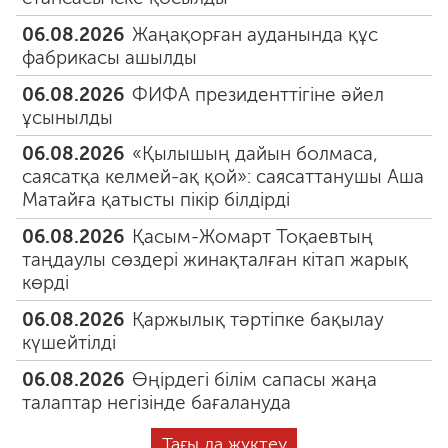
06.08.2026
Жаңақорған ауданында құс
фабрикасы ашылды
06.08.2026
ФИФА президенттігіне әйел
ұсынылды
06.08.2026
«Қылышың дайын болмаса,
саясатқа келмей-ақ қой»: саясаттанушы Аша
Матайға қатысты пікір білдірді
06.08.2026
Қасым-Жомарт Тоқаевтың
таңдаулы сөздері жинақталған кітап жарық
көрді
06.08.2026
Қаржылық тәртіпке бақылау
күшейтілді
06.08.2026
Өңірдегі білім сапасы жаңа
талаптар негізінде бағалануда
Тағы да жүктеу