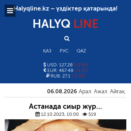
Halyqline.kz – үздіктер қатарында!
HALYQ
LINE
ҚАЗ
РУС
QAZ
USD: 127.28
(-0.65)
EUR: 467.48
(-2.37)
RUB: 27.1
(-0.17)
06.08.2026
Арал. Ажал. Айғақ
06
Астанада сиыр жүр…
12.10.2023, 10:00
519