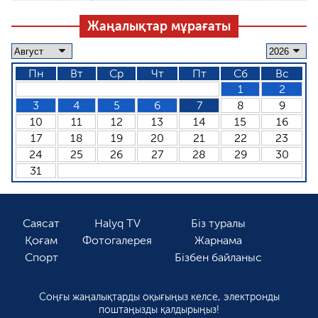
Жаңалықтар мұрағаты
Пн
Вт
Ср
Чт
Пт
Сб
Вс
1
2
3
4
5
6
7
8
9
10
11
12
13
14
15
16
17
18
19
20
21
22
23
24
25
26
27
28
29
30
31
Саясат
Halyq TV
Біз туралы
Қоғам
Фотогалерея
Жарнама
Спорт
Бізбен байланыс
Соңғы жаңалықтарды оқығыңыз келсе, электронды
поштаңызды қалдырыңыз!