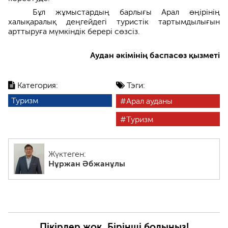
Бұл жұмыстардың барлығы Арал өңірінің
халықаралық деңгейдегі туристік тартымдылығын
арттыруға мүмкіндік берері сөзсіз.
Аудан әкімінің баспасөз қызметі
Категория:
Тэги:
Туризм
Арал ауданы
Туризм
Жүктеген:
Нұржан Әбжанұлы
Пікірлер жоқ. Бірінші болыңыз!