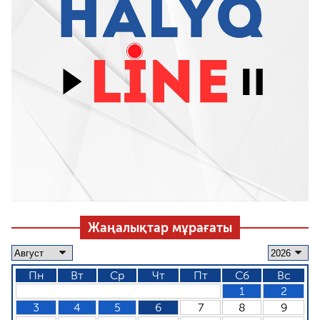
Жаңалықтар мұрағаты
Пн
Вт
Ср
Чт
Пт
Сб
Вс
1
2
3
4
5
6
7
8
9