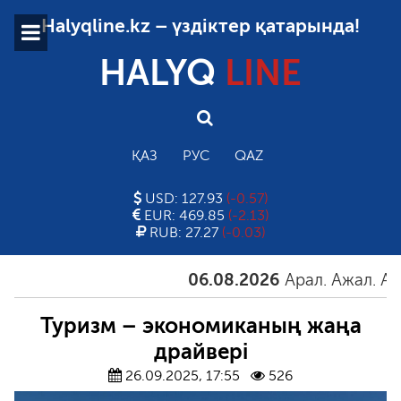
Halyqline.kz – үздіктер қатарында!
HALYQ
LINE
ҚАЗ
РУС
QAZ
USD: 127.93
(-0.57)
EUR: 469.85
(-2.13)
RUB: 27.27
(-0.03)
06.08.2026
Арал. Ажал. Айғақ
Туризм – экономиканың жаңа
драйвері
26.09.2025, 17:55
526