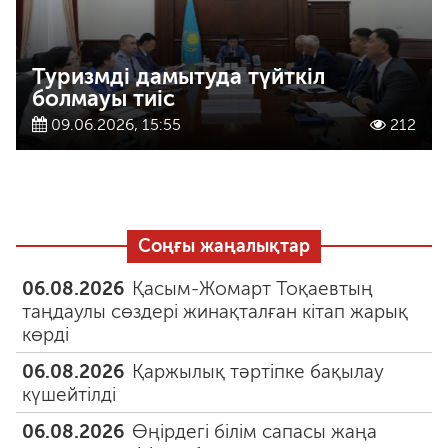
Туризмді дамытуда түйткіл
болмауы тиіс
09.06.2026, 15:55
212
Соңғы жаңалықтар
06.08.2026
Қасым-Жомарт Тоқаевтың
таңдаулы сөздері жинақталған кітап жарық
көрді
06.08.2026
Қаржылық тәртіпке бақылау
күшейтілді
06.08.2026
Өңірдегі білім сапасы жаңа