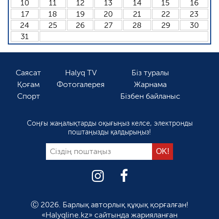
10
11
12
13
14
15
16
17
18
19
20
21
22
23
24
25
26
27
28
29
30
31
Саясат
Halyq TV
Біз туралы
Қоғам
Фотогалерея
Жарнама
Спорт
Бізбен байланыс
Соңғы жаңалықтарды оқығыңыз келсе, электронды
поштаңызды қалдырыңыз!
Ⓒ 2026. Барлық авторлық құқық қорғалған!
«Halyqline.kz» сайтында жарияланған