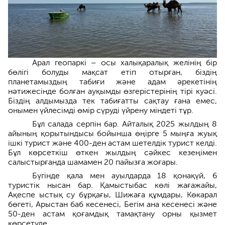
Арал геопаркі – осы халықаралық желінің бір
бөлігі болуды мақсат етіп отырған, біздің
планетамыздың табиғи және адам әрекетінің
нәтижесінде болған ауқымды өзгерістерінің тірі куәсі.
Біздің алдымызда тек табиғатты сақтау ғана емес,
онымен үйлесімді өмір сүруді үйрену міндеті тұр.
Бұл салада серпін бар. Айталық 2025 жылдың 8
айының қорытындысы бойынша өңірге 5 мыңға жуық
ішкі турист және 400-ден астам шетелдік турист келді.
Бұл көрсеткіш өткен жылдың сәйкес кезеңімен
салыстырғанда шамамен 20 пайызға жоғары.
Бүгінде қала мен ауылдарда 18 қонақүй, 6
туристік нысан бар. Қамыстыбас көлі жағажайы,
Ақеспе ыстық су бұрқағы, Шижаға құмдары, Көкарал
бөгеті, Арыстан баб кесенесі, Бегім ана кесенесі және
50-ден астам қоғамдық тамақтану орны қызмет
көрсетуде.