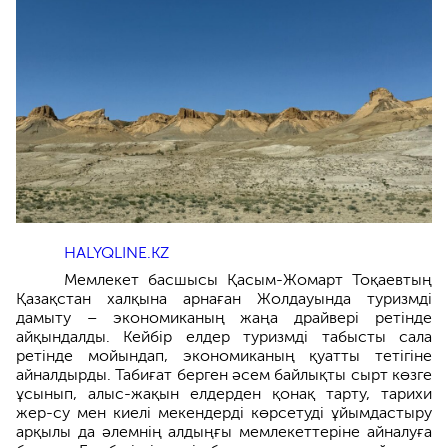
HALYQLINE.KZ
Мемлекет басшысы Қасым-Жомарт Тоқаевтың
Қазақстан халқына арнаған Жолдауында туризмді
дамыту – экономиканың жаңа драйвері ретінде
айқындалды. Кейбір елдер туризмді табысты сала
ретінде мойындап, экономиканың қуатты тетігіне
айналдырды. Табиғат берген әсем байлықты сырт көзге
ұсынып, алыс-жақын елдерден қонақ тарту, тарихи
жер-су мен киелі мекендерді көрсетуді ұйымдастыру
арқылы да әлемнің алдыңғы мемлекеттеріне айналуға