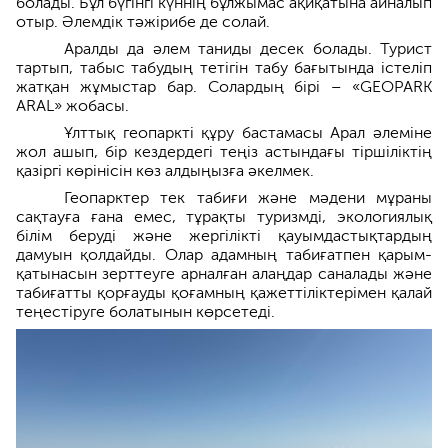
болады. Бұл бүгінгі күннің бұлжымас ақиқатына айналып
отыр. Әлемдік тәжірибе де солай.
Аралды да әлем таниды десек болады. Турист
тартып, табыс табудың тетігін табу бағытында істеліп
жатқан жұмыстар бар. Солардың бірі – «GEOPARK
ARAL» жобасы.
Ұлттық геопаркті құру бастамасы Арал әлеміне
жол ашып, бір кездердегі теңіз астындағы тіршіліктің
қазіргі көрінісін көз алдыңызға әкелмек.
Геопарктер тек табиғи және мәдени мұраны
сақтауға ғана емес, тұрақты туризмді, экологиялық
білім беруді және жергілікті қауымдастықтардың
дамуын қолдайды. Олар адамның табиғатпен қарым-
қатынасын зерттеуге арналған алаңдар саналады және
табиғатты қорғауды қоғамның қажеттіліктерімен қалай
теңестіруге болатынын көрсетеді.