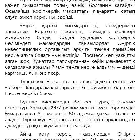
қажет ғимараттың толық өзінікі болғанын қалайды.
Осылайша кәсіпкерлік мақсаттағы ғимаратты сатып
алуға қажет қаржыны іздейді.
«Біраз қаржы ұйымдарының өнімдерімен
таныстым. Берілетін несиенің пайыздық мөлшері
жоғарылау болды. Содан аудандық кәсіпкерлік
бөліміндегі мамандардан «Қызылорда» Өңірлік
инвестициялық орталығы» арқылы төмен пайызбен
несие алуға болатынын естідім. Процесс көп уақытты
алған жоқ. Құжаттар тапсырғаннан кейін мемлекеттік
бағдарлама арқылы 7 млн теңге несие алдым», — дейді
қармақшылық кәсіпкер.
Тұрсынкүл Есжанова алған жеңілдетілген несие
«Іскер» бағдарламасы арқылы 6 пайызбен берілген.
Несие мерзімі 5 жыл.
Бүгінде кәсіпкердің бизнесі тұрақты жұмыс
істеп тұр. Халыққа 24/7 режимімен қызмет көрсетуде.
Ғимаратында бір мезетте 80 адамға қызмет көрсете
алады. Тұрсынкүл Есжанова осы кәсіптің арқасында 6
адамды тұрақты жұмыспен қамтыды.
Айта кету керек, «Қызылорда» Өңірлік
инвестициялық орталығы арқылы 10 жылда қызмет