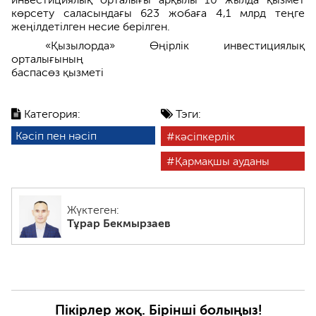
көрсету саласындағы 623 жобаға 4,1 млрд теңге
жеңілдетілген несие берілген.
«Қызылорда» Өңірлік инвестициялық
орталығының
баспасөз қызметі
Категория:
Тэги:
Кәсіп пен нәсіп
кәсіпкерлік
Қармақшы ауданы
Жүктеген:
Тұрар Бекмырзаев
Пікірлер жоқ. Бірінші болыңыз!