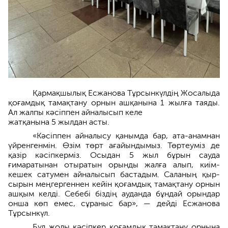
Қармақшылық Есжанова Тұрсынкүлдің Жосалыда
қоғамдық тамақтану орнын ашқанына 1 жылға таяды.
Ал жалпы кәсіппен айналысып келе
жатқанына 5 жылдан асты.
«Кәсіппен айналысу қанымда бар, ата-анамнан
үйренгенмін. Өзім төрт ағайындымыз. Төртеуміз де
қазір кәсіпкерміз. Осыдан 5 жыл бұрын сауда
ғимаратынан отыратын орынды жалға алып, киім-
кешек сатумен айналысып бастадым. Саланың қыр-
сырын меңгергеннен кейін қоғамдық тамақтану орнын
ашқым келді. Себебі біздің ауданда бұндай орындар
онша көп емес, сұраныс бар», — дейді Есжанова
Тұрсынкүл.
Бұл жолы кәсіпкер қоғамдық тамақтану орнына