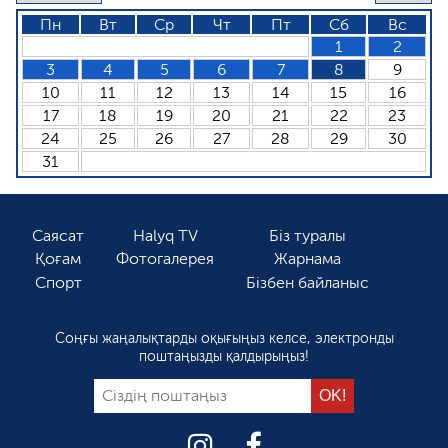
Пн
Вт
Ср
Чт
Пт
Сб
Вс
1
2
3
4
5
6
7
8
9
10
11
12
13
14
15
16
17
18
19
20
21
22
23
24
25
26
27
28
29
30
31
Саясат
Halyq TV
Біз туралы
Қоғам
Фотогалерея
Жарнама
Спорт
Бізбен байланыс
Соңғы жаңалықтарды оқығыңыз келсе, электронды
поштаңызды қалдырыңыз!