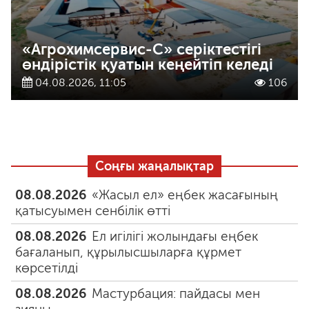
«Агрохимсервис-С» серіктестігі
өндірістік қуатын кеңейтіп келеді
04.08.2026, 11:05
106
Соңғы жаңалықтар
08.08.2026
«Жасыл ел» еңбек жасағының
қатысуымен сенбілік өтті
08.08.2026
Ел игілігі жолындағы еңбек
бағаланып, құрылысшыларға құрмет
көрсетілді
08.08.2026
Мастурбация: пайдасы мен