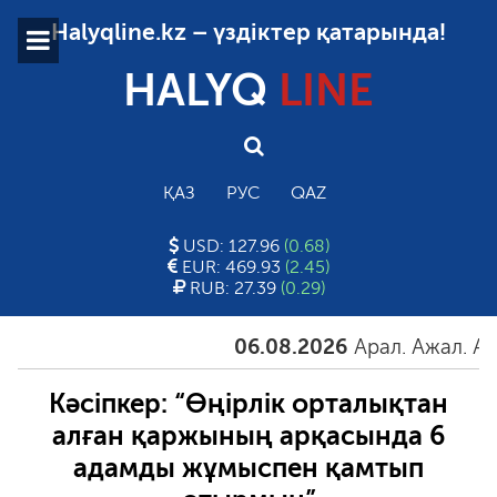
Halyqline.kz – үздіктер қатарында!
HALYQ
LINE
ҚАЗ
РУС
QAZ
USD: 127.96
(0.68)
EUR: 469.93
(2.45)
RUB: 27.39
(0.29)
06.08.2026
Арал. Ажал. Айғақ
Кәсіпкер: “Өңірлік орталықтан
алған қаржының арқасында 6
адамды жұмыспен қамтып