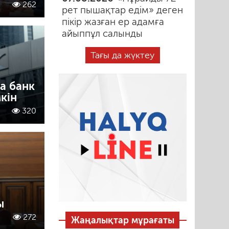
262
рет пышақтар едім» деген
пікір жазған ер адамға
айыппұл салынды
Тағы да жүктеу
а банк
кін
320
ы
272
Жаңалықтар мұрағаты