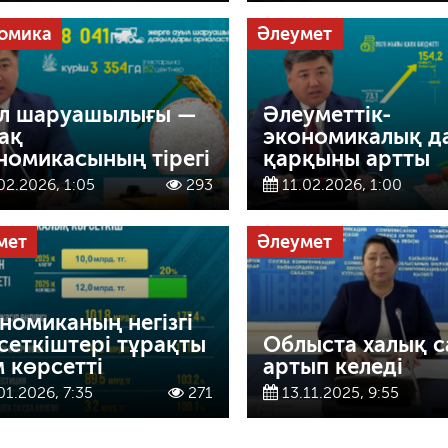
омика
Әлеумет
л шаруашылығы —
Әлеуметтік-
ақ
экономикалық д
номикасының тірегі
қарқыны артты
02.2026, 1:05
293
11.02.2026, 1:00
мет
Әлеумет
номиканың негізгі
сеткіштері тұрақты
Облыста халық 
м көрсетті
артып келеді
01.2026, 7:35
271
13.11.2025, 9:55