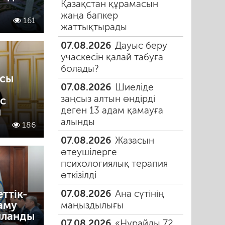
Қазақстан құрамасын
жаңа бапкер
161
жаттықтырады
07.08.2026
Дауыс беру
учаскесін қалай табуға
болады?
ысы
07.08.2026
Шиеліде
заңсыз алтын өндірді
с
деген 13 адам қамауға
ы
алынды
186
07.08.2026
Жазасын
өтеушілерге
психологиялық терапия
өткізілді
ттік-
07.08.2026
Ана сүтінің
аму
маңыздылығы
ыланды
07.08.2026
«Нұрайды 72