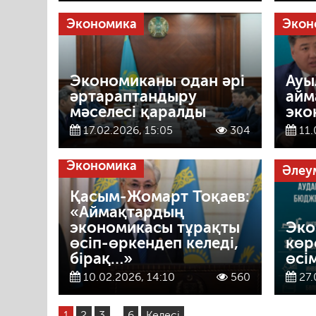
Экономика
Экон
Экономиканы одан әрі
Ауы
әртараптандыру
айм
мәселесі қаралды
эко
17.02.2026, 15:05
304
11.
Экономика
Әлеу
Қасым-Жомарт Тоқаев:
«Аймақтардың
экономикасы тұрақты
Эко
өсіп-өркендеп келеді,
көр
бірақ…»
өсі
10.02.2026, 14:10
560
27.
1
2
3
…
6
Келесі