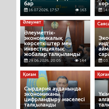
бар
көр
16.07.2026, 17:57
163
14.
Әлеумет
Саяс
Әлеуметтік-
экономикалық
Эко
көрсеткіштер мен
инд
инвестициялық
айм
жобалар талқыланды
сар
29.06.2026, 20:05
144
03.
Қоғам
Қоға
Сырдария ауданында
экономиканы
Үкі
цифрландыру мәселесі
алғ
талқыланды
тал