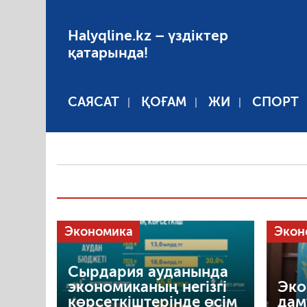
Halyqline.kz – үздіктер
қатарында!
САЯСАТ
ҚОҒАМ
ЖИ
СПОРТ
Экономика
Экон
Сырдария ауданында
экономиканың негізгі
Эко
көрсеткіштерінде өсім
дам