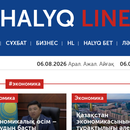
HALYQ
LIN
СҰХБАТ
БИЗНЕС
HL
HALYQ БЕТ
ЛӘ
06.08.2026
Арал. Ажал. Айғақ
06.08.2026
#экономика
омика
Экономика
Қазақстан
номикалық өсім –
экономикасыны
удың басты
тұрақтылығы әле