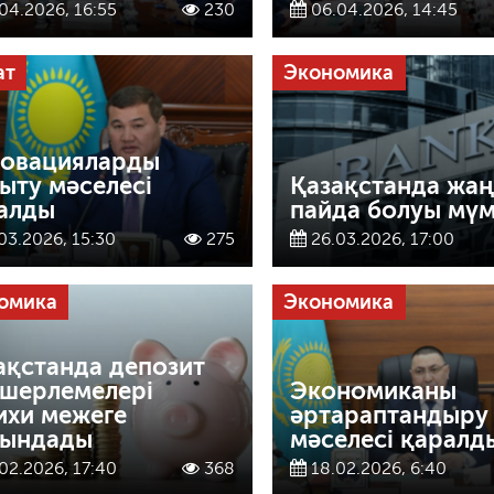
04.2026, 16:55
230
06.04.2026, 14:45
ат
Экономика
овацияларды
ыту мәселесі
Қазақстанда жаң
алды
пайда болуы мүм
03.2026, 15:30
275
26.03.2026, 17:00
омика
Экономика
ақстанда депозит
шерлемелері
Экономиканы
ихи межеге
әртараптандыру
ындады
мәселесі қаралд
02.2026, 17:40
368
18.02.2026, 6:40