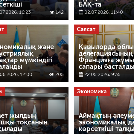
сеткіші
БАҚ-та
07.2026, 16:23
142
02.07.2026, 11:40
ат
Саясат
номикалық және
Қызылорда обл
устриялық
делегациясының
ақтар мүмкіндігі
Францияға жұмы
аланды
сапары басталд
06.2026, 12:00
205
22.05.2026, 9:35
м
Экономика
мет жылдың
Аймақтың әлеуме
ашқы тоқсанын
экономикалық д
қылады
көрсеткіші талқ