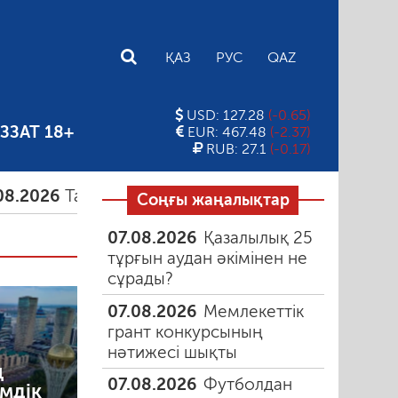
E
ҚАЗ
РУС
QAZ
USD: 127.28
(-0.65)
ЗЗАТ 18+
EUR: 467.48
(-2.37)
RUB: 27.1
(-0.17)
Тамыздағы таңғы түтін
06.08.2026
Құмарлық эп
Соңғы жаңалықтар
07.08.2026
Қазалылық 25
тұрғын аудан әкімінен не
сұрады?
07.08.2026
Мемлекеттік
грант конкурсының
нәтижесі шықты
ң
07.08.2026
Футболдан
мдік