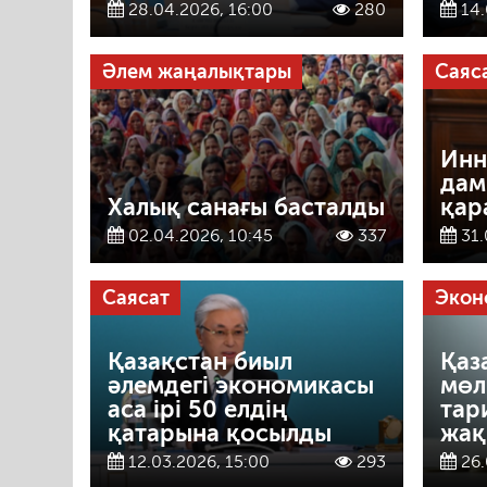
28.04.2026, 16:00
280
14.
Әлем жаңалықтары
Саяс
Инн
дам
Халық санағы басталды
қар
02.04.2026, 10:45
337
31.
Саясат
Экон
Қазақстан биыл
Қаз
әлемдегі экономикасы
мөл
аса ірі 50 елдің
тар
қатарына қосылды
жақ
12.03.2026, 15:00
293
26.