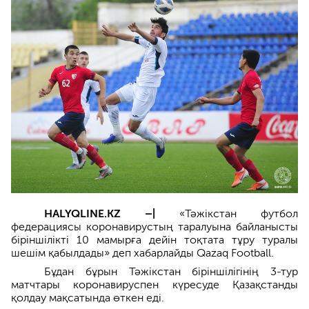
HALYQLINE.KZ –|
«Тәжікстан футбол
федерациясы коронавирустың таралуына байланысты
біріншілікті 10 мамырға дейін тоқтата тұру туралы
шешім қабылдады» деп хабарлайды Qazaq Football.
Бұдан бұрын Тәжікстан біріншілігінің 3-тур
матчтары коронавируспен күресуде Қазақстанды
қолдау мақсатында өткен еді.