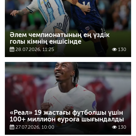
Әлем чемпионатының ең үздік
голы кімнің еншісінде
28.07.2026, 11:25
130
«Реал» 19 жастағы футболшы үшін
100+ миллион еуроға шығындалды
27.07.2026, 10:00
130