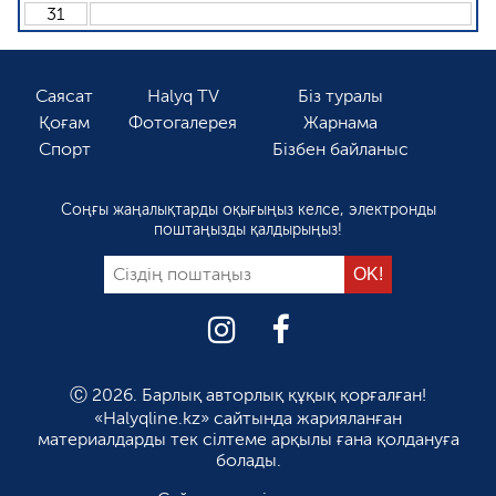
31
Саясат
Halyq TV
Біз туралы
Қоғам
Фотогалерея
Жарнама
Спорт
Бізбен байланыс
Соңғы жаңалықтарды оқығыңыз келсе, электронды
поштаңызды қалдырыңыз!
Ⓒ 2026. Барлық авторлық құқық қорғалған!
«Halyqline.kz» сайтында жарияланған
материалдарды тек сілтеме арқылы ғана қолдануға
болады.