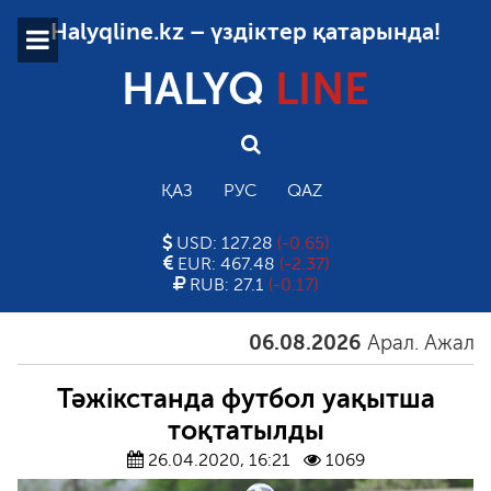
Halyqline.kz – үздіктер қатарында!
HALYQ
LINE
ҚАЗ
РУС
QAZ
USD: 127.28
(-0.65)
EUR: 467.48
(-2.37)
RUB: 27.1
(-0.17)
06.08.2026
Арал. Ажал. Айғ
Тәжікстанда футбол уақытша
тоқтатылды
26.04.2020, 16:21
1069