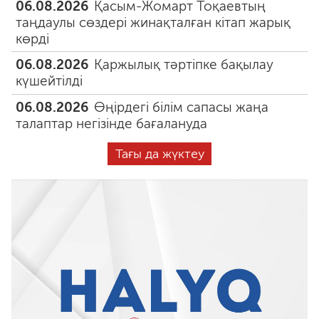
06.08.2026
Қасым-Жомарт Тоқаевтың
таңдаулы сөздері жинақталған кітап жарық
көрді
06.08.2026
Қаржылық тәртіпке бақылау
күшейтілді
06.08.2026
Өңірдегі білім сапасы жаңа
талаптар негізінде бағалануда
Тағы да жүктеу