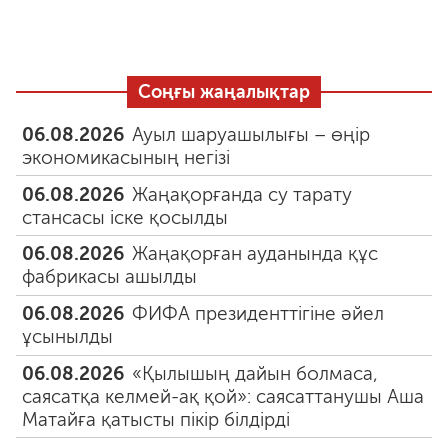
Соңғы жаңалықтар
06.08.2026
Ауыл шаруашылығы – өңір
экономикасының негізі
06.08.2026
Жаңақорғанда су тарату
стансасы іске қосылды
06.08.2026
Жаңақорған ауданында құс
фабрикасы ашылды
06.08.2026
ФИФА президенттігіне әйел
ұсынылды
06.08.2026
«Қылышың дайын болмаса,
саясатқа келмей-ақ қой»: саясаттанушы Аша
Матайға қатысты пікір білдірді