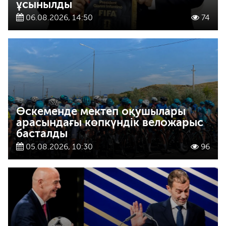
ұсынылды
06.08.2026, 14:50
74
Өскеменде мектеп оқушылары
арасындағы көпкүндік веложарыс
басталды
05.08.2026, 10:30
96