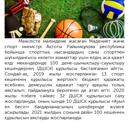
Мәжілісте мәлімдеме жасаған Мәдениет және
спорт министрі Ақтоты Райымқұлова республика
бойынша спорттық нысандардың саны спортпен
шұғылданғысы келетін азаматтар үшін елдің аса қажет
елді мекендерінде 100 дене-шынықтыру-сауықтыру
кешендерінің (ДШСК) құрылысы басталғанын айтты.
Сондай-ақ, 2019 жылы жоспарланған 13 спорт
кешенінің құрылысы жергілікті бюджет қаражаты
есебінен, демеушілік қаражат тарту арқылы толық
аяқталып, пайдалануға берілгенін де атап өтті. 2020
жылы тізбеге сәйкес 32 ДШСК құрылысын салу
жоспарлануда, оның ішінде 10 ДШСК құрылысы «Ауыл
ел бесігі» бағдарламасының шеңберінде жүзеге
асырылады. 2021 жылдың соңына дейін 100 кешеннің
құрылысын аяқтауды жоспарлануда.