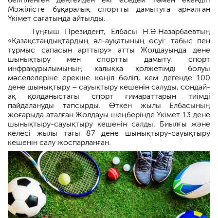
Мәжілісте бұқаралық спортты дамытуға арналған
Үкімет сағатында айтылды.
Тұңғыш Президент, Елбасы Н.Ә.Назарбаевтың
«Қазақстандықтардың әл-ауқатының өсуі: табыс пен
тұрмыс сапасын арттыру» атты Жолдауында дене
шынықтыру мен спортты дамыту, спорт
инфрақұрылымының халыққа қолжетімді болуы
мәселелеріне ерекше көңіл бөліп, кем дегенде 100
дене шынықтыру – сауықтыру кешенін салуды, сондай-
ақ қолданыстағы спорт ғимараттарын тиімді
пайдалануды тапсырды. Өткен жылы Елбасының
жоғарыда аталған Жолдауы шеңберінде Үкімет 13 дене
шынықтыру-сауықтыру кешенін салды. Биылғы және
келесі жылы тағы 87 дене шынықтыру-сауықтыру
кешенін салу жоспарланған.