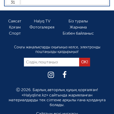
31
Саясат
Halyq TV
Біз туралы
Қоғам
Фотогалерея
Жарнама
Спорт
Бізбен байланыс
Соңғы жаңалықтарды оқығыңыз келсе, электронды
поштаңызды қалдырыңыз!
Ⓒ 2026. Барлық авторлық құқық қорғалған!
«Halyqline.kz» сайтында жарияланған
материалдарды тек сілтеме арқылы ғана қолдануға
болады.
Сайттың ескі нұсқасы