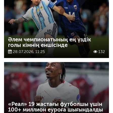
Әлем чемпионатының ең үздік
голы кімнің еншісінде
28.07.2026, 11:25
132
«Реал» 19 жастағы футболшы үшін
100+ миллион еуроға шығындалды