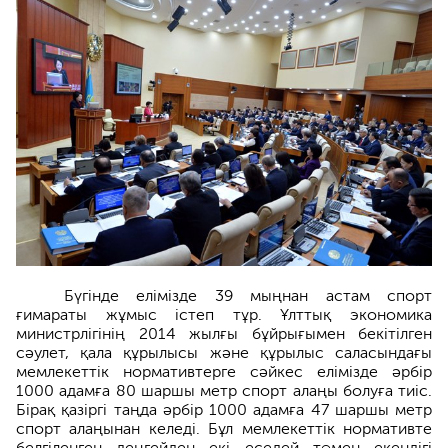
Бүгінде елімізде 39 мыңнан астам спорт
ғимараты жұмыс істеп тұр. Ұлттық экономика
министрлігінің 2014 жылғы бұйрығымен бекітілген
сәулет, қала құрылысы және құрылыс саласындағы
мемлекеттік нормативтерге сәйкес елімізде әрбір
1000 адамға 80 шаршы метр спорт алаңы болуға тиіс.
Бірақ қазіргі таңда әрбір 1000 адамға 47 шаршы метр
спорт алаңынан келеді. Бұл мемлекеттік нормативте
белгіленген деңгейден екі еседей төмен екендігі