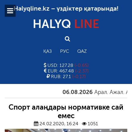
Halyqline.kz – үздіктер қатарында!
HALYQ
LINE
ҚАЗ
РУС
QAZ
USD: 127.28
(-0.65)
EUR: 467.48
(-2.37)
RUB: 27.1
(-0.17)
06.08.2026
Арал. Ажал. Айға
Спорт алаңдары нормативке сай
емес
24.02.2020, 16:24
1051