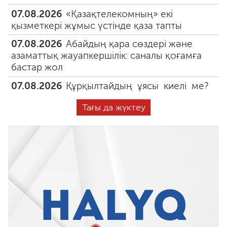
07.08.2026
«Қазақтелекомның» екі
қызметкері жұмыс үстінде қаза тапты
07.08.2026
Абайдың қара сөздері және
азаматтық жауапкершілік: саналы қоғамға
бастар жол
07.08.2026
Құрқылтайдың ұясы киелі ме?
Тағы да жүктеу