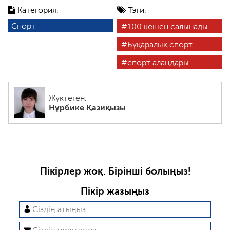
Категория:
Тэги:
Спорт
100 кешен салынады
Бұқаралық спорт
спорт алаңдары
Жүктеген:
Нұрбике Қазиқызы
Пікірлер жоқ. Бірінші болыңыз!
Пікір жазыңыз