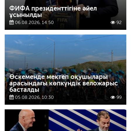
ФИФА президенттігіне әйел
ұсынылды
06.08.2026, 14:50
92
Өскеменде мектеп оқушылары
арасындағы көпкүндік веложарыс
басталды
05.08.2026, 10:30
99