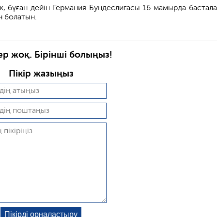
ік, бұған дейін Германия Бундеслигасы 16 мамырда бастал
н болатын.
ер жоқ. Бірінші болыңыз!
Пікір жазыңыз