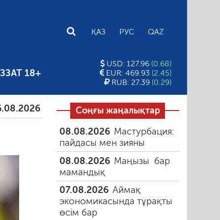
E
ҚАЗ
РУС
QAZ
USD: 127.96
(0.68)
ЗЗАТ 18+
EUR: 469.93
(2.45)
RUB: 27.39
(0.29)
026
Тамыздағы таңғы түтін
06.08.2026
Құмарлық
Соңғы жаңалықтар
08.08.2026
Мастурбация:
пайдасы мен зияны
08.08.2026
Маңызы бар
мамандық
07.08.2026
Аймақ
экономикасында тұрақты
өсім бар