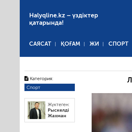
Halyqline.kz – үздіктер
қатарында!
САЯСАТ
ҚОҒАМ
ЖИ
СПОРТ
Категория:
Л
Спорт
Жүктеген:
Рыскелді
Жахман