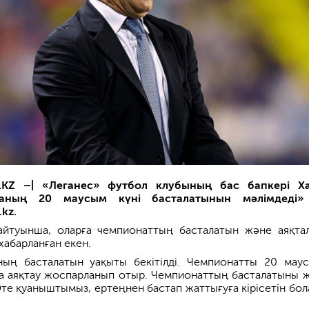
.KZ –|
«Леганес» футбол клубының бас бапкері Ха
аның 20 маусым күні басталатынын мәлімдеді»
kz.
айтуынша, оларға чемпионаттың басталатын және аяқта
хабарланған екен.
ың басталатын уақыты бекітілді. Чемпионатты 20 мау
да аяқтау жоспарланып отыр. Чемпионаттың басталатыны 
Өте қуаныштымыз, ертеңнен бастап жаттығуға кірісетін бол