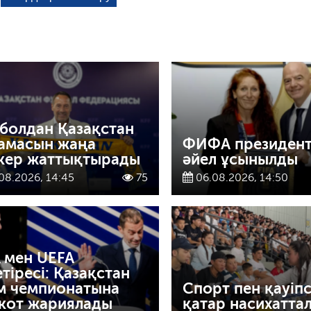
болдан Қазақстан
амасын жаңа
ФИФА президентт
кер жаттықтырады
әйел ұсынылды
08.2026, 14:45
75
06.08.2026, 14:50
A мен UEFA
етіресі: Қазақстан
м чемпионатына
Спорт пен қауіпс
кот жариялады
қатар насихатта