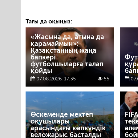
Тағы да оқыңыз:
«Жасына да, атына да
қарамаймын»:
Қазақстанның жаңа
бапкері
Фут
футболшыларға талап
құр
қойды
бап
07.08.2026, 17:35
55
07.
Өскеменде мектеп
FIF
оқушылары
тек
арасындағы көпкүндік
әле
веложарыс басталды
бой