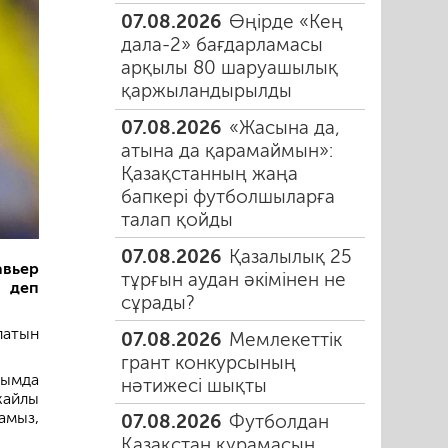
07.08.2026
Өңірде «Кең
дала-2» бағдарламасы
арқылы 80 шаруашылық
қаржыландырылды
07.08.2026
«Жасына да,
атына да қарамаймын»:
Қазақстанның жаңа
бапкері футболшыларға
талап қойды
07.08.2026
Қазалылық 25
вьер
тұрғын аудан әкімінен не
 деп
сұрады?
латын
07.08.2026
Мемлекеттік
грант конкурсының
сымда
нәтижесі шықты
жайлы
амыз,
07.08.2026
Футболдан
Қазақстан құрамасын