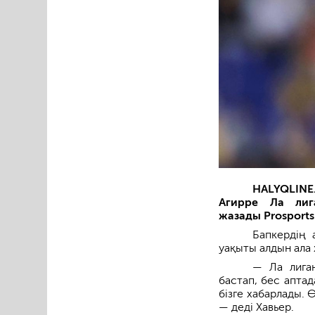
HALYQLINE
Агирре Ла лиг
жазады Prosports.
Бапкердің 
уақыты алдын ала 
— Ла лиган
бастап, бес апта
бізге хабарлады. 
— деді Хавьер.