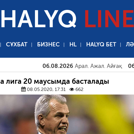
HALYQ
LIN
СҰХБАТ
БИЗНЕС
HL
HALYQ БЕТ
ЛӘ
06.08.2026
Арал. Ажал. Айғақ
06.08.2
а лига 20 маусымда басталады
08.05.2020, 17:31
662