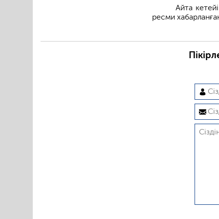
Айта кетей
ресми хабарланға
Пікірл