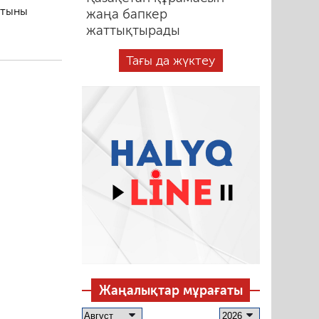
атыны
жаңа бапкер
жаттықтырады
Тағы да жүктеу
Жаңалықтар мұрағаты