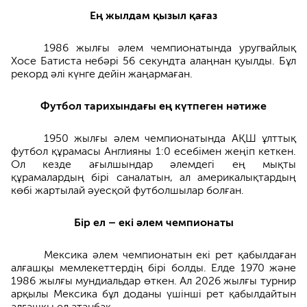
Ең жылдам қызыл қағаз
1986 жылғы әлем чемпионатында уругвайлық
Хосе Батиста небәрі 56 секундта алаңнан қуылды. Бұл
рекорд әлі күнге дейін жаңармаған.
Футбол тарихындағы ең күтпеген нәтиже
1950 жылғы әлем чемпионатында АҚШ ұлттық
футбол құрамасы Англияны 1:0 есебімен жеңіп кеткен.
Ол кезде ағылшындар әлемдегі ең мықты
құрамалардың бірі саналатын, ал америкалықтардың
көбі жартылай әуесқой футболшылар болған.
Бір ел – екі әлем чемпионаты
Мексика әлем чемпионатын екі рет қабылдаған
алғашқы мемлекеттердің бірі болды. Елде 1970 және
1986 жылғы мундиальдар өткен. Ал 2026 жылғы турнир
арқылы Мексика бұл доданы үшінші рет қабылдайтын
алғашқы ел атанбақ.