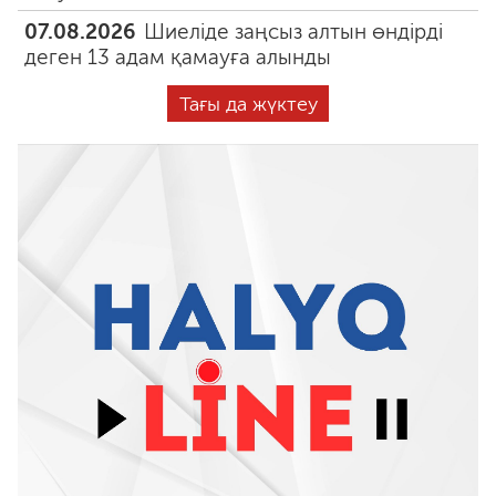
07.08.2026
Шиеліде заңсыз алтын өндірді
деген 13 адам қамауға алынды
Тағы да жүктеу