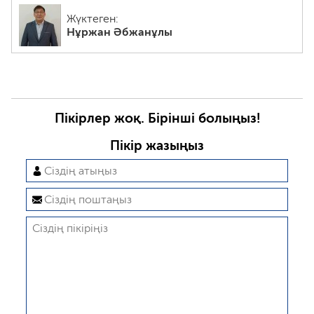
Жүктеген:
Нұржан Әбжанұлы
Пікірлер жоқ. Бірінші болыңыз!
Пікір жазыңыз