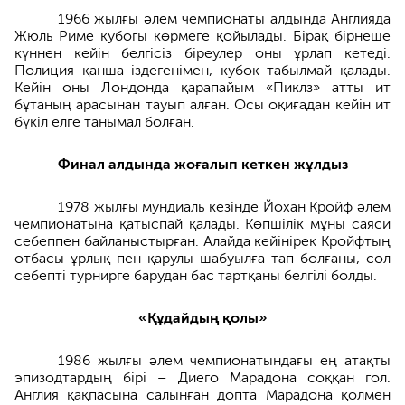
1966 жылғы әлем чемпионаты алдында Англияда
Жюль Риме кубогы көрмеге қойылады. Бірақ бірнеше
күннен кейін белгісіз біреулер оны ұрлап кетеді.
Полиция қанша іздегенімен, кубок табылмай қалады.
Кейін оны Лондонда қарапайым «Пиклз» атты ит
бұтаның арасынан тауып алған. Осы оқиғадан кейін ит
бүкіл елге танымал болған.
Финал алдында жоғалып кеткен жұлдыз
1978 жылғы мундиаль кезінде Йохан Кройф әлем
чемпионатына қатыспай қалады. Көпшілік мұны саяси
себеппен байланыстырған. Алайда кейінірек Кройфтың
отбасы ұрлық пен қарулы шабуылға тап болғаны, сол
себепті турнирге барудан бас тартқаны белгілі болды.
«Құдайдың қолы»
1986 жылғы әлем чемпионатындағы ең атақты
эпизодтардың бірі – Диего Марадона соққан гол.
Англия қақпасына салынған допта Марадона қолмен