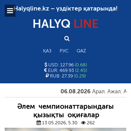
Halyqline.kz – үздіктер қатарында!
HALYQ
LINE
ҚАЗ
РУС
QAZ
USD: 127.96
(0.68)
EUR: 469.93
(2.45)
RUB: 27.39
(0.29)
06.08.2026
Арал. Ажал. Айғақ
Әлем чемпионаттарындағы
қызықты оқиғалар
13.05.2026, 5:30
262