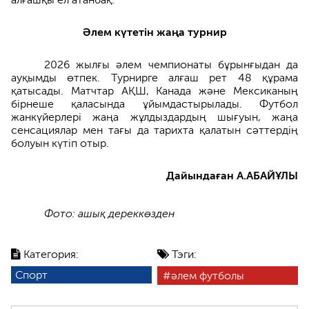
Әлем күтетін жаңа турнир
2026 жылғы әлем чемпионаты бұрынғыдан да
ауқымды өтпек. Турнирге алғаш рет 48 құрама
қатысады. Матчтар АҚШ, Канада және Мексиканың
бірнеше қаласында ұйымдастырылады. Футбол
жанкүйерлері жаңа жұлдыздардың шығуын, жаңа
сенсациялар мен тағы да тарихта қалатын сәттердің
болуын күтіп отыр.
Дайындаған А.АБАЙҰЛЫ
Фото: ашық дереккөзден
Категория:
Тэги:
Спорт
әлем футболы