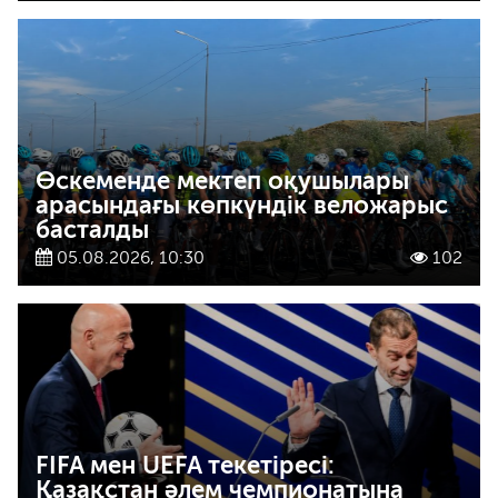
Өскеменде мектеп оқушылары
арасындағы көпкүндік веложарыс
басталды
05.08.2026, 10:30
102
FIFA мен UEFA текетіресі:
Қазақстан әлем чемпионатына