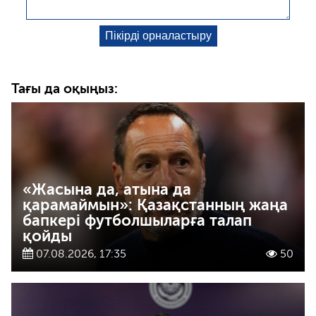
Тағы да оқыңыз:
«Жасына да, атына да
қарамаймын»: Қазақстанның жаңа
бапкері футболшыларға талап
қойды
07.08.2026, 17:35
50