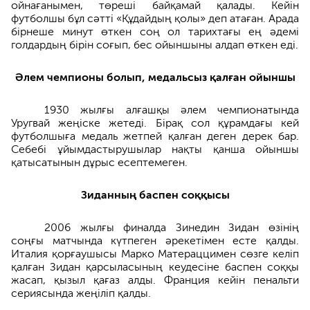
ойнағанымен, төреші байқамай қалады. Кейін
футболшы бұл сәтті «Құдайдың қолы» деп атаған. Арада
бірнеше минут өткен соң ол тарихтағы ең әдемі
голдардың бірін соғып, бес ойыншыны алдап өткен еді.
Әлем чемпионы болып, медальсыз қалған ойыншы
1930 жылғы алғашқы әлем чемпионатында
Уругвай жеңіске жетеді. Бірақ сол құрамдағы кей
футболшыға медаль жетпей қалған деген дерек бар.
Себебі ұйымдастырушылар нақты қанша ойыншы
қатысатынын дұрыс есептемеген.
Зиданның баспен соққысы
2006 жылғы финалда Зинедин Зидан өзінің
соңғы матчында күтпеген әрекетімен есте қалды.
Италия қорғаушысы Марко Матераццимен сөзге келіп
қалған Зидан қарсыласының кеудесіне баспен соққы
жасап, қызыл қағаз алды. Франция кейін пенальти
сериясында жеңіліп қалды.