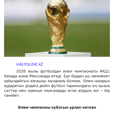
HALYQLINE.KZ
2026 жылы футболдан әлем чемпионаты АҚШ,
Канада және Мексикада өтеді. Бұл бірден үш мемлекет
қабылдайтын алғашқы мундиаль болмақ. Әлем назарын
аударатын додаға дейін футбол тарихындағы ең қызық
сәттер мен ерекше оқиғаларды еске алудың өзі – бір
ғанибет.
Әлем чемпионы кубогын ұрлап кеткен