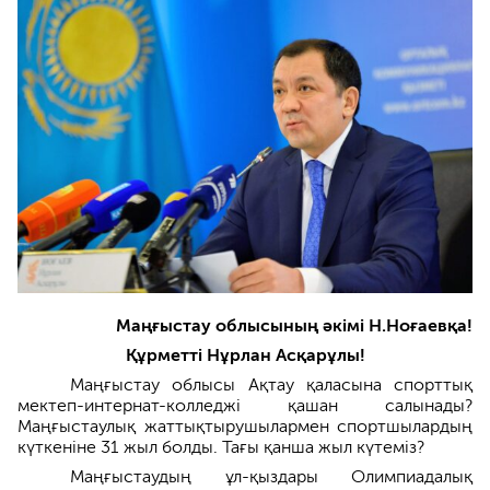
Маңғыстау облысының әкімі Н.Ноғаевқа!
Құрметті Нұрлан Асқарұлы!
Маңғыстау облысы Ақтау қаласына спорттық
мектеп-интернат-колледжі қашан салынады?
Маңғыстаулық жаттықтырушылармен спортшылардың
күткеніне 31 жыл болды. Тағы қанша жыл күтеміз?
Маңғыстаудың ұл-қыздары Олимпиадалық