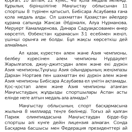
қорғап, 10 алтын, 22 күміс, 48 қола медаль иеленді.
Құрылық біріншілігіне Маңғыстау облысынан 11
спортшы 8 түрінен қатысып, Бибісара Асаубаева ғана
қола медаль алды. Ол шахматтан Қазақстан әйелдер
құрама сапында Жансая Әбдімәлік, Алуа Нұрманова,
Меруерт Камалиденова, Динара Сәдуақасовамен өнер
көрсетіп, Өзбекстан құрамасын 3:1 есебімен жеңіп,
үшінші орынға ие болды. Бұл жақсы көрсеткіш дей
алмаймын.
Ал қазақ күрестен әлем және Азия чемпионы,
белбеу күресінен әлем чемпионы Нұрдәулет
Жарылғапов, джиу-джитсудан әлем және екі дүркін
Азия чемпионы,Тұңғыш Азия ойындарының жеңімпазы
Дархан Нортаев пен шахматтан екі дүркін әлем және
Азия чемпионы Бибісара Асаубаева ел үмітін ақтамады.
Қос-қостап әлем және Азия чемпионы атанған
Маңғыстаудың жұлдызды спортшылары Аспан асты
елінде неге алтын медаль ала алмады?
Маңғыстау облысының спорт басқармасына
жылына 8 миллиард теңге бөлінеді. Тоғыз ай қалған
Париж олимпиадасына Маңғыстаудан бірде-бір
спортшы әлі күнге дейін лицензия алмаған. Сонда
Басқарма басшысы мен Федерация президенттері ай