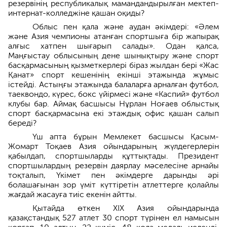
резервінің республикалық мамандандырылған мектеп-
интернат-колледжіне қашан оқиды?
Облыс пен қала және аудан әкімдері: «Әлем
және Азия чемпионы атанған спортшыға бір жапырақ
алғыс хатпен шығарып салады». Одан қалса,
Маңғыстау облысының дене шынықтыру және спорт
басқармасының қызметкерлері біраз жылдан бері «Жас
Қанат» спорт кешенінің екінші этажында жұмыс
істейді. Астыңғы этажында балаларға арналған футбол,
таеквондо, күрес, бокс үйірмесі және «Каспий» футбол
клубы бар. Аймақ басшысы Нұрлан Ноғаев облыстық
спорт басқармасына екі этаждық офис қашан салып
береді?
Үш апта бұрын Мемлекет басшысы Қасым-
Жомарт Тоқаев Азия ойындарының жүлдегерлерін
қабылдап, спортшыларды құттықтады. Президент
спортшылардың резервін даярлау мәселесіне арнайы
тоқталып, Үкімет пен әкімдерге дарынды әрі
болашағынан зор үміт күттіретін атлеттерге қолайлы
жағдай жасауға тиіс екенін айтты.
Қытайда өткен ХІХ Азия ойындарында
қазақстандық 527 атлет 30 спорт түрінен ел намысын