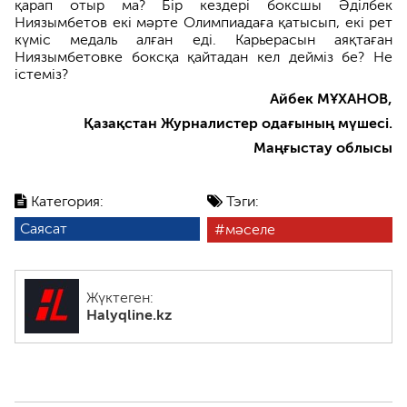
қарап отыр ма? Бір кездері боксшы Әділбек
Ниязымбетов екі мәрте Олимпиадаға қатысып, екі рет
күміс медаль алған еді. Карьерасын аяқтаған
Ниязымбетовке боксқа қайтадан кел дейміз бе? Не
істеміз?
Айбек МҰХАНОВ,
Қазақстан Журналистер одағының мүшесі.
Маңғыстау облысы
Категория:
Тэги:
Саясат
мәселе
Жүктеген:
Halyqline.kz