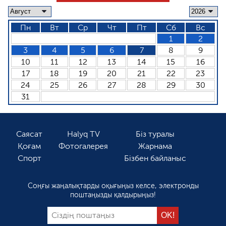
Пн
Вт
Ср
Чт
Пт
Сб
Вс
1
2
3
4
5
6
7
8
9
10
11
12
13
14
15
16
17
18
19
20
21
22
23
24
25
26
27
28
29
30
31
Саясат
Halyq TV
Біз туралы
Қоғам
Фотогалерея
Жарнама
Спорт
Бізбен байланыс
Соңғы жаңалықтарды оқығыңыз келсе, электронды
поштаңызды қалдырыңыз!