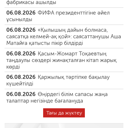
фабрикасы ашылды
06.08.2026
ФИФА президенттігіне әйел
ұсынылды
06.08.2026
«Қылышың дайын болмаса,
саясатқа келмей-ақ қой»: саясаттанушы Аша
Матайға қатысты пікір білдірді
06.08.2026
Қасым-Жомарт Тоқаевтың
таңдаулы сөздері жинақталған кітап жарық
көрді
06.08.2026
Қаржылық тәртіпке бақылау
күшейтілді
06.08.2026
Өңірдегі білім сапасы жаңа
талаптар негізінде бағалануда
Тағы да жүктеу