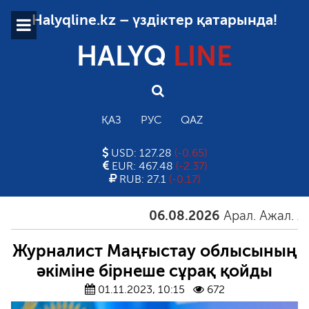
Halyqline.kz – үздіктер қатарында!
HALYQ
LINE
ҚАЗ
РУС
QAZ
USD: 127.28
(-0.65)
EUR: 467.48
(-2.37)
RUB: 27.1
(-0.17)
06.08.2026
Арал. Ажал. Айға
Журналист Маңғыстау облысының
әкіміне бірнеше сұрақ қойды
01.11.2023, 10:15
672