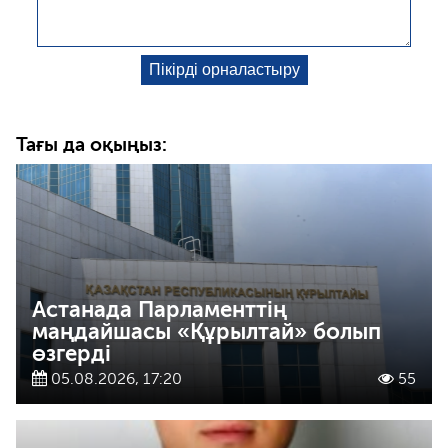
Тағы да оқыңыз:
Астанада Парламенттің
маңдайшасы «Құрылтай» болып
өзгерді
05.08.2026, 17:20
55