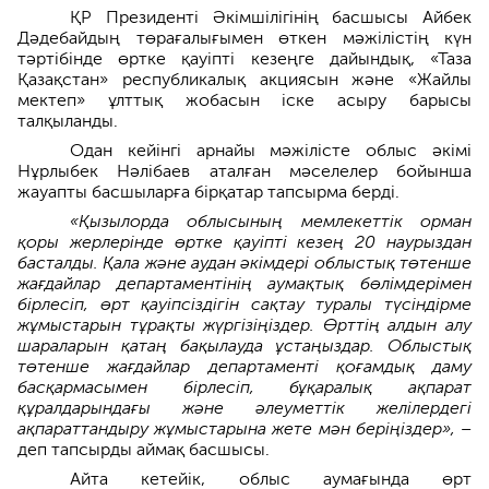
ҚР Президенті Әкімшілігінің басшысы Айбек
Дәдебайдың төрағалығымен өткен мәжілістің күн
тәртібінде өртке қауіпті кезеңге дайындық, «Таза
Қазақстан» республикалық акциясын және «Жайлы
мектеп» ұлттық жобасын іске асыру барысы
талқыланды.
Одан кейінгі арнайы мәжілісте облыс әкімі
Нұрлыбек Нәлібаев аталған мәселелер бойынша
жауапты басшыларға бірқатар тапсырма берді.
«Қызылорда облысының мемлекеттік орман
қоры жерлерінде өртке қауіпті кезең 20 наурыздан
басталды. Қала және аудан әкімдері облыстық төтенше
жағдайлар департаментінің аумақтық бөлімдерімен
бірлесіп, өрт қауіпсіздігін сақтау туралы түсіндірме
жұмыстарын тұрақты жүргізіңіздер. Өрттің алдын алу
шараларын қатаң бақылауда ұстаңыздар. Облыстық
төтенше жағдайлар департаменті қоғамдық даму
басқармасымен бірлесіп, бұқаралық ақпарат
құралдарындағы және әлеуметтік желілердегі
ақпараттандыру жұмыстарына жете мән беріңіздер», –
деп тапсырды аймақ басшысы.
Айта кетейік, облыс аумағында өрт