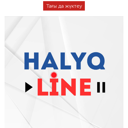
Тағы да жүктеу