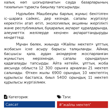
халық көп шоғырланатын сауда базарларының
тазалығын тұрақты бақылау тапсырылды.
Нұрлыбек Машбекұлы барлық жұмыс бекітілген
іс-шараға сәйкес, дер кезінде, сапалы жүргізілуі
керектігін атап өтіп, экологиялық акцияны жергілікті
және республикалық бұқаралық ақпарат құралдарында,
әлеуметтік желілерде кеңінен ақпараттандыруды
міндеттеді.
Мұнан бөлек, жиында «Жайлы мектеп» ұлттық
жобасын іске асыру барысы талқыланды. Аймақ
басшысы қала, аудан әкімдеріне жоспарланған
жұмыстың мерзімінде, сапалы орындалуын
қадағалауды тапсырды. Айта кетейік, ұлттық жоба
аясында облыста 12 300 орынға арналған 21 мектеп
салынады. Өткен жылы 6900 орындық 10 мектептің
құрылысы басталса, биыл 5400 орындық 11 мектеп
құрылысы жүргізілмек.
Категория:
Тэги:
Саясат
"жайлы мектеп"