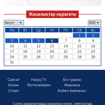
Жаңалықтар мұрағаты
Пн
Вт
Ср
Чт
Пт
Сб
Вс
1
2
3
4
5
6
7
8
9
10
11
12
13
14
15
16
17
18
19
20
21
22
23
24
25
26
27
28
29
30
31
Саясат
Halyq TV
Біз туралы
Қоғам
Фотогалерея
Жарнама
Спорт
Бізбен байланыс
Соңғы жаңалықтарды оқығыңыз келсе, электронды