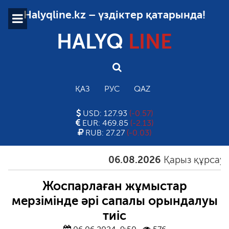
Halyqline.kz – үздіктер қатарында!
HALYQ
LINE
ҚАЗ
РУС
QAZ
USD: 127.93
(-0.57)
EUR: 469.85
(-2.13)
RUB: 27.27
(-0.03)
06.08.2026
Қарыз құрсауында
Жоспарлаған жұмыстар
мерзімінде әрі сапалы орындалуы
тиіс