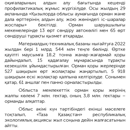
оқиғаларының алдын алу бағытында кешенді
профилактикалық жұмыс жүргізілуде. Осы жылдың 29
ақпанында «Қызылорда облысы аумағында орман және
дала өрттерінің алдын алу, жою жөніндегі іс-шаралар
жоспары» бекітілді. Орман шаруашылығы
мекемелерінде 13 өрт сөндіру автокөлігі мен 65 өрт
сөндіруші тұрақты қызмет атқарады.
Материалдық-техникалық базаны нығайтуға 2022
жылдан бері 1 млрд. 544 млн теңге бөлінді. Өртке
қауіпті маусымға 18,2 тонна жанар-жағармай қоры
дайындалып, 15 қадағалау мұнарасында тұрақты
кезекшілік ұйымдастырылған. Орман қоры жерлерінде
527 шақырым өрт жолақтары жаңартылып, 5 918
шақырым ескі жолақтар қалпына келтірілуде. Сонымен
қатар, 61 аншлаг пен панно орналастырылды.
Облыста мемлекеттік орман қоры жерінің
жалпы көлемі 7 млн. гектар, оның 3,8 млн. гектары –
орманды алқаптар.
Облыс әкімі күн тәртібіндегі екінші мәселеге
тоқталып, «Таза Қазақстан» республикалық
экологиялық акциясы жыл соңына дейін жалғасатынын
айтты.