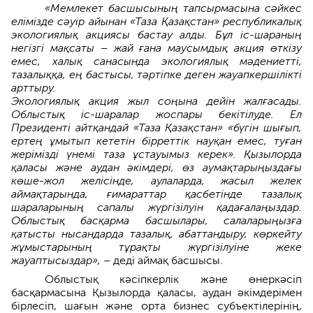
«Мемлекет басшысының тапсырмасына сәйкес
елімізде сәуір айынан «Таза Қазақстан» республикалық
экологиялық акциясы бастау алды. Бұл іс-шараның
негізгі мақсаты – жай ғана маусымдық акция өткізу
емес, халық санасында экологиялық мәдениетті,
тазалыққа, ең бастысы, тәртіпке деген жауапкершілікті
арттыру.
Экологиялық акция жыл соңына дейін жалғасады.
Облыстық іс-шаралар жоспары бекітілуде. Ел
Президенті айтқандай «Таза Қазақстан» «бүгін шығып,
ертең ұмытып кететін бірреттік науқан емес, туған
жерімізді үнемі таза ұстауымыз керек». Қызылорда
қаласы және аудан әкімдері, өз аумақтарыңыздағы
көше-жол желісінде, аулаларда, жасыл желек
аймақтарында, ғимараттар қасбетінде тазалық
шараларының сапалы жүргізілуін қадағалаңыздар.
Облыстық басқарма басшылары, салаларыңызға
қатысты нысандарда тазалық, абаттандыру, көркейту
жұмыстарының тұрақты жүргізілуіне жеке
жауаптысыздар»,
– деді аймақ басшысы.
Облыстық кәсіпкерлік және өнеркәсіп
басқармасына Қызылорда қаласы, аудан әкімдерімен
бірлесіп, шағын және орта бизнес субъектілерінің,