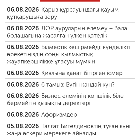
06.08.2026
Қарыз құрсауындағы қауым
құтқарушыға зәру
06.08.2026
ЛОР ауруларын елемеу – бала
болашағына жасалған үлкен қателік
06.08.2026
Білместік кешірмейді: күнделікті
әрекетіңіздің соңы қылмыстық
жауапкершілікке ұласуы мүмкін
06.08.2026
Қиялына қанат бітірген ісмер
06.08.2026
6 тамыз: Бүгін қандай күн?
06.08.2026
Бизнес әлемінің көпшілік біле
бермейтін қызықты деректері
06.08.2026
Афоризмдер
05.08.2026
Талғат Бигелдиновтің туған күні
жаңа әскери мерекеге айналды