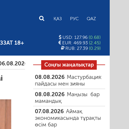
E
ҚАЗ
РУС
QAZ
USD: 127.96
(0.68)
ЗЗАТ 18+
EUR: 469.93
(2.45)
RUB: 27.39
(0.29)
026
Тамыздағы таңғы түтін
06.08.2026
Құмарлы
Соңғы жаңалықтар
08.08.2026
Мастурбация:
і
пайдасы мен зияны
08.08.2026
Маңызы бар
мамандық
07.08.2026
Аймақ
экономикасында тұрақты
өсім бар