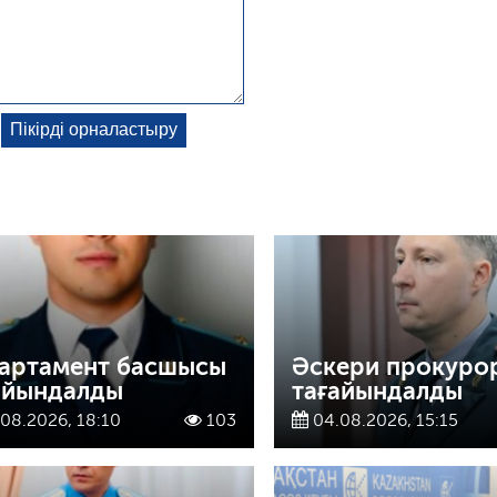
артамент басшысы
Әскери прокуро
айындалды
тағайындалды
08.2026, 18:10
103
04.08.2026, 15:15