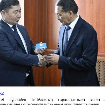
KZ
імі Нұрлыбек Нәлібаевтың төрағалығымен өткен а
ан сайланған Сырдария ауданының әкімі таныстырылды.