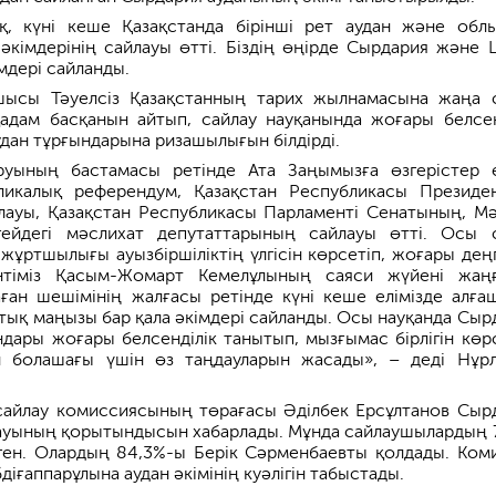
қ, күні кеше Қазақстанда бірінші рет аудан және обл
әкімдерінің сайлауы өтті. Біздің өңірде Сырдария және 
мдері сайланды.
шысы Тәуелсіз Қазақстанның тарих жылнамасына жаңа 
адам басқанын айтып, сайлау науқанында жоғары белсен
удан тұрғындарына ризашылығын білдірді.
уының бастамасы ретінде Ата Заңымызға өзгерістер е
икалық референдум, Қазақстан Республикасы Президен
лауы, Қазақстан Республикасы Парламенті Сенатының, Мә
ейдегі мәслихат депутаттарының сайлауы өтті. Осы 
жұртшылығы ауызбіршіліктің үлгісін көрсетіп, жоғары дең
ентіміз Қасым-Жомарт Кемелұлының саяси жүйені жаң
ан шешімінің жалғасы ретінде күні кеше елімізде алға
тық маңызы бар қала әкімдері сайланды. Осы науқанда Сыр
дары жоғары белсенділік танытып, мызғымас бірлігін көрс
 болашағы үшін өз таңдауларын жасады», – деді Нұр
айлау комиссиясының төрағасы Әділбек Ерсұлтанов Сыр
лауының қорытындысын хабарлады. Мұнда сайлаушылардың 
ген. Олардың 84,3%-ы Берік Сәрменбаевты қолдады. Ком
діғаппарұлына аудан әкімінің куәлігін табыстады.