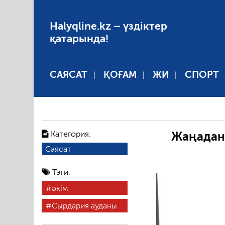
Halyqline.kz – үздіктер
қатарында!
САЯСАТ
ҚОҒАМ
ЖИ
СПОРТ
Категория:
Жаңадан
Саясат
Тэги:
әкім
Сырдария ауданы