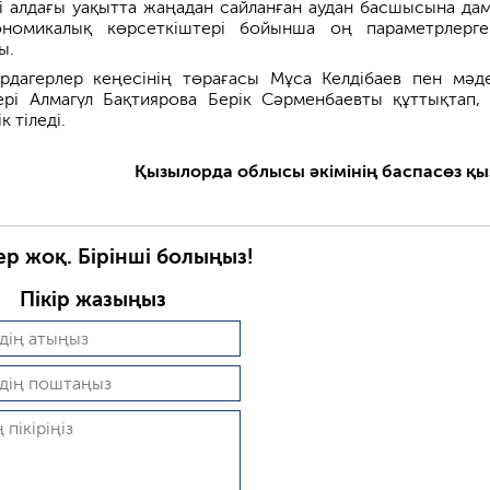
і алдағы уақытта жаңадан сайланған аудан басшысына да
ономикалық көрсеткіштері бойынша оң параметрлерг
ы.
рдагерлер кеңесінің төрағасы Мұса Келдібаев пен мәд
ері Алмагүл Бақтиярова Берік Сәрменбаевты құттықтап,
к тіледі.
Қызылорда облысы әкімінің баспасөз қы
ер жоқ. Бірінші болыңыз!
Пікір жазыңыз