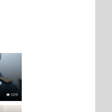
р
109