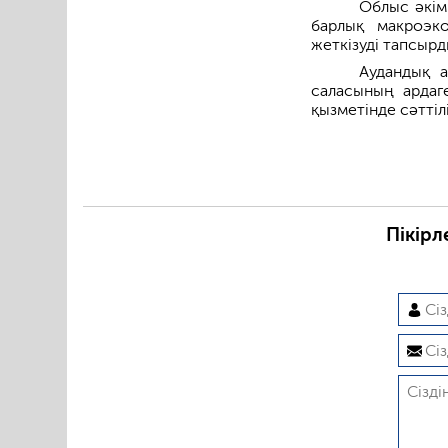
Облыс әкім
барлық макроэк
жеткізуді тапсырд
Аудандық а
саласының ардаг
қызметінде сәттілі
Пікірл