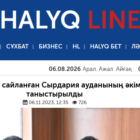
HALYQ
LIN
СҰХБАТ
БИЗНЕС
HL
HALYQ БЕТ
ЛӘ
06.08.2026
Арал. Ажал. Айғақ
06.08.2
 сайланған Сырдария ауданының әкім
таныстырылды
06.11.2023, 12:35
726