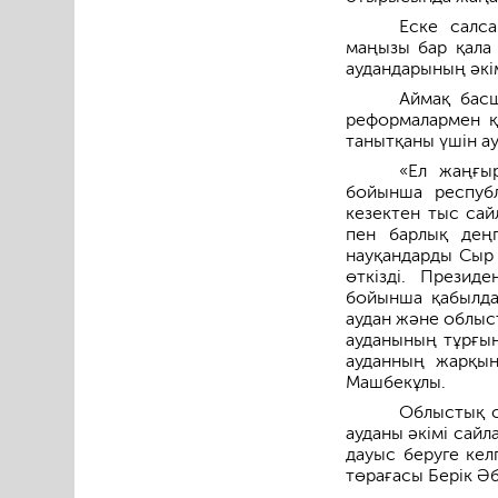
Еске салса
маңызы бар қала 
аудандарының әкі
Аймақ бас
реформалармен қ
танытқаны үшін а
«Ел жаңғыр
бойынша республ
кезектен тыс сай
пен барлық деңг
науқандарды Сыр 
өткізді. Презид
бойынша қабылдағ
аудан және облыс
ауданының тұрғын
ауданның жарқын
Машбекұлы.
Облыстық с
ауданы әкімі сай
дауыс беруге кел
төрағасы Берік Әб