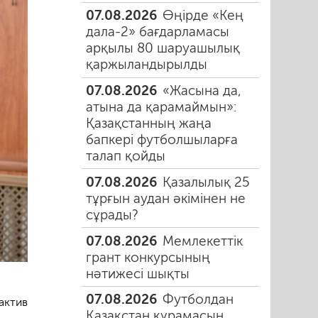
07.08.2026
Өңірде «Кең
дала-2» бағдарламасы
арқылы 80 шаруашылық
қаржыландырылды
07.08.2026
«Жасына да,
атына да қарамаймын»:
Қазақстанның жаңа
бапкері футболшыларға
талап қойды
07.08.2026
Қазалылық 25
тұрғын аудан әкімінен не
сұрады?
07.08.2026
Мемлекеттік
грант конкурсының
нәтижесі шықты
07.08.2026
Футболдан
ктив
Қазақстан құрамасын