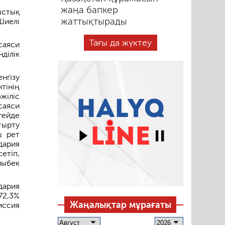
жаңа бапкер
ыстық
жаттықтырады
Шиелі
Тағы да жүктеу
саяси
ділік
нгізу
тінің
жіліс
саяси
гейде
ғырту
ш рет
дария
етіп,
лыбек
дария
72,3%
Жаңалықтар мұрағаты
иссия