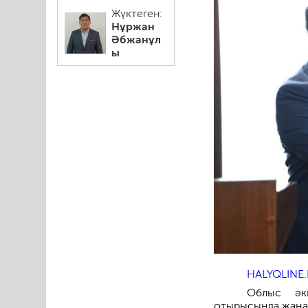
Жүктеген:
Нұржан
Әбжанұл
ы
HALYQLINE.
Облыс әк
отырысында жаңад