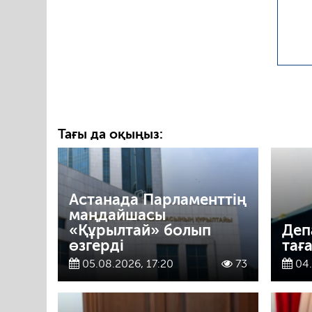
Тағы да оқыңыз:
Астанада Парламенттің
маңдайшасы
«Құрылтай» болып
Деп
өзгерді
тағ
05.08.2026, 17:20
73
04.