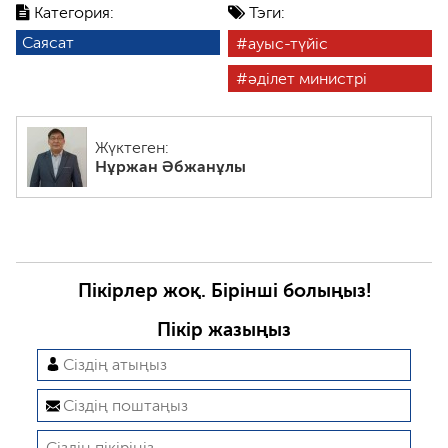
Категория:
Тэги:
Саясат
ауыс-түйіс
әділет министрі
Жүктеген:
Нұржан Әбжанұлы
Пікірлер жоқ. Бірінші болыңыз!
Пікір жазыңыз