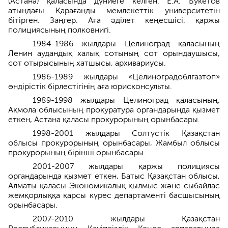
(Астана) қаласында дүниеге келген. Е.А. Букетов
атындағы Қарағанды мемлекеттік университетін
бітірген. Заңгер. Аға әдiлет кеңесшiсi, қаржы
полициясының полковнигі.
1984-1986 жылдары Целиноград қаласының
Ленин аудандық халық сотының сот орындаушысы,
сот отырысының хатшысы, архивариусы.
1986-1989 жылдары «Целиноградоблгазтоп»
өндірістік бірлестігінің аға юрисконсульты.
1989-1998 жылдары Целиноград қаласының,
Ақмола облысының прокуратура органдарында қызмет
еткен, Астана қаласы прокурорының орынбасары.
1998-2001 жылдары Солтүстік Қазақстан
облысы прокурорының орынбасары, Жамбыл облысы
прокурорының бірінші орынбасары.
2001-2007 жылдары қаржы полициясы
органдарында қызмет еткен, Батыс Қазақстан облысы,
Алматы қаласы Экономикалық қылмыс және сыбайлас
жемқорлыққа қарсы күрес департаменті басшысының
орынбасары.
2007-2010 жылдары Қазақстан