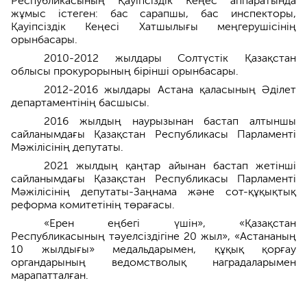
Республикасының Қауіпсіздік Кеңес аппаратында
жұмыс істеген: бас сарапшы, бас инспекторы,
Қауіпсіздік Кеңесі Хатшылығы меңгерушісінің
орынбасары.
2010-2012 жылдары Солтүстік Қазақстан
облысы прокурорының бірінші орынбасары.
2012-2016 жылдары Астана қаласының Әділет
департаментінің басшысы.
2016 жылдың наурызынан бастап алтыншы
сайланымдағы Қазақстан Республикасы Парламенті
Мәжілісінің депутаты.
2021 жылдың қаңтар айынан бастап жетінші
сайланымдағы Қазақстан Республикасы Парламенті
Мәжілісінің депутаты-Заңнама және сот-құқықтық
реформа комитетінің төрағасы.
«Ерен еңбегі үшін», «Қазақстан
Республикасының тәуелсіздігіне 20 жыл», «Астананың
10 жылдығы» медальдарымен, құқық қорғау
органдарының ведомстволық наградаларымен
марапатталған.