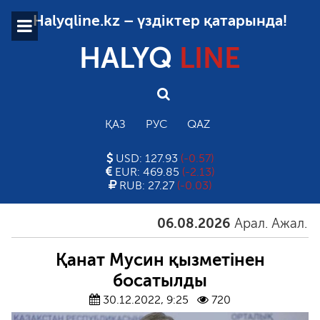
Halyqline.kz – үздіктер қатарында!
HALYQ
LINE
ҚАЗ
РУС
QAZ
USD: 127.93
(-0.57)
EUR: 469.85
(-2.13)
RUB: 27.27
(-0.03)
06.08.2026
Арал. Ажал. Айға
Қанат Мусин қызметінен
босатылды
30.12.2022, 9:25
720