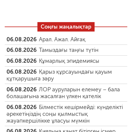
Соңғы жаңалықтар
06.08.2026
Арал. Ажал. Айғақ
06.08.2026
Тамыздағы таңғы түтін
06.08.2026
Құмарлық эпидемиясы
06.08.2026
Қарыз құрсауындағы қауым
құтқарушыға зәру
06.08.2026
ЛОР ауруларын елемеу – бала
болашағына жасалған үлкен қателік
06.08.2026
Білместік кешірмейді: күнделікті
әрекетіңіздің соңы қылмыстық
жауапкершілікке ұласуы мүмкін
06.08.2026
Қиялына қанат бітірген ісмер