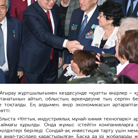
Атырау жұртшылығымен кездесуінде «қуатты өңірлер – қ
станатынын айтып, облыстың өркендеуіне тың серпін бе
ге тоқталды. Ең алдымен, өңір экономикасын әртарапта
өтті.
лыста «Ұлттық индустриялық мұнай-химия технопаркі» а
аймағы құрылды. Онда жұмыс істейтін компанияларға 
ілдіктері беріледі. Сондай-ақ инвестиция тарту үшін мем
і амал-тәсілдер қарастырылған. Басқа да ірі жобаларды ж