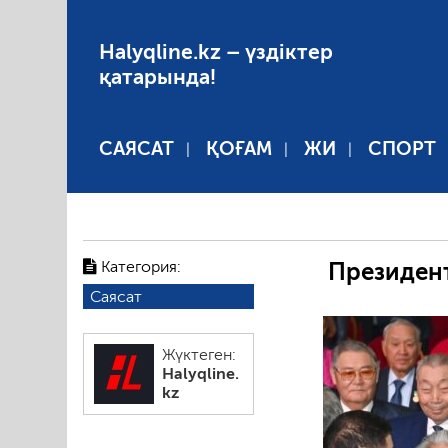
Halyqline.kz – үздіктер
қатарында!
САЯСАТ
ҚОҒАМ
ЖИ
СПОРТ
06.08.20
Категория:
Президен
Саясат
Жүктеген:
Halyqline.
kz