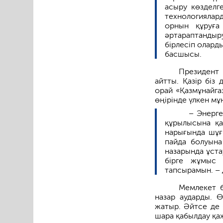
асыру көзделг
технологияла
орнын құруға
әртараптанды
бірлесіп олард
басшысы.
Президент 
айтты. Қазір біз
орай «Қазмұнайга
өңірінде үлкен м
– Энерге
құрылысына қа
нарығында шұғ
пайда болуына
назарында ұст
бірге жұмыс 
тапсырамын. – 
Мемлекет 
назар аударды. 
жатыр. Әйтсе де 
шара қабылдау қа