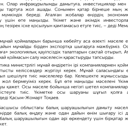
ен. Олар инфрақұрылымды дамытуға, инвестициялар мен
рды тартуға жол ашады. Сонымен қатар бірнеше мың 
 мүмкіндік береді. Аталған жобалар өңірдің экономи
ру үшін өте маңызды. Үкімет және әкімдік инвесторл
ың тезірек іске қосылуын қамтамасыз етуге тиіс, – деді Мем
мұнай қоймаларын барынша көбейту аса өзекті мәселе е
 дайын мұнайды бірден экспортқа шығаруға мәжбүрміз. О
зға» экологиялық қауіпсіздік талаптарын сақтай отырып, А
ұнай қоймасын салу мәселесін қарастыруды тапсырды.
тика министрлігі мұнай өндіретін ірі компаниялармен қой
тысты келіссөздер жүргізуі керек. Мұнай саласындағы 
ыл шешілуге тиіс мәселелер бар. Келешекте жұмыссызд
 жол бермеуіміз керек. Бұл өте маңызды мәселені Үкім
ауы қажет. Осы мәселе бойынша негізгі шетел компанияла
істеуге тиіс. Үкіметке осы шаруаны шұғыл қолға 
деді Қасым-Жомарт Тоқаев.
басшысы облыстағы балық шаруашылығын дамыту мәсел
Өңірде балық өңдеу және одан дайын өнім шығару ісі 
балық шаруашылығын одан әрі өркендету үшін бірқатар ж
жет.