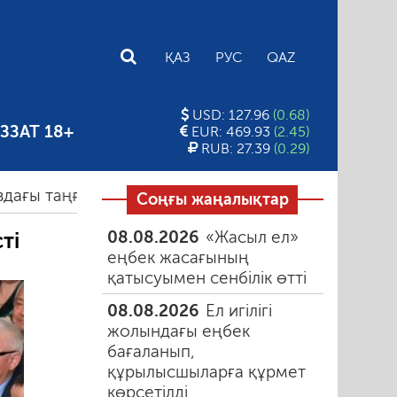
E
ҚАЗ
РУС
QAZ
USD: 127.96
(0.68)
ЗЗАТ 18+
EUR: 469.93
(2.45)
RUB: 27.39
(0.29)
ы түтін
06.08.2026
Құмарлық эпидемиясы
06.
Соңғы жаңалықтар
08.08.2026
«Жасыл ел»
ті
еңбек жасағының
қатысуымен сенбілік өтті
08.08.2026
Ел игілігі
жолындағы еңбек
бағаланып,
құрылысшыларға құрмет
көрсетілді