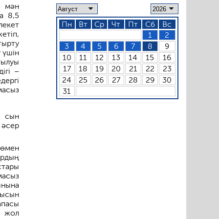
а мән
а 8,5
Пн
Вт
Ср
Чт
Пт
Сб
Вс
лекет
етіп,
1
2
ғырту
3
4
5
6
7
8
9
 үшін
10
11
12
13
14
15
16
тылуы
17
18
19
20
21
22
23
ігі –
24
25
26
27
28
29
30
дергі
масыз
31
 сын
 әсер
төмен
ардың
стары
масыз
ынына
мысын
пасы
н жол