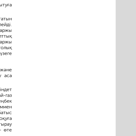
ытуға
татын
ейді.
қаржы
ттық
қаржы
толық
үзеге
 және
у аса
індет
й-газ
еңбек
ммен
батыс
оқуға
тырау
– өте