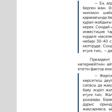
– Ең ал
берген жөн. Ә
миллион шаба
қарамағында бе
құрал-жабдығы 
керек. Сондай-
инвестиция т
күрделі мәселе
небәрі 30-40 
келтіруде. Сон
етуге тиіс, – д
Президент
көтермейтінін а
ететін фактор екен
– Жергі
көрсеткіш деу
сапасы да жақ
баяу жүріп жа
етуге тиіс. Ж
ұшырады. Біра
дұрыс орынд
жақсармаса, а