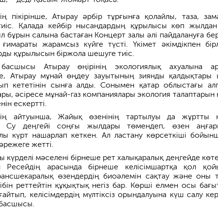
ің пікірінше, Атырау әрбір тұрғынға қолайлы, таза, зам
 тиіс. Қалада кейбір нысандардың құрылысы көп жылдан
л бұрын салына бастаған Концерт залы әлі пайдалануға бер
 ғимараты жарамсыз күйге түсті. Үкімет әкімдікпен бірл
ды құрылысын біржола шешуге тиіс.
басшысы Атырау өңірінің экологиялық ахуалына а
се, Атырау мұнай өңдеу зауытының зиянды қалдықтары 
ып кететінін сынға алды. Сонымен қатар облыстағы ал
ары, әсіресе мұнай-газ компаниялары экология талаптарын 
нін ескертті.
тің айтуынша, Жайық өзенінің тартылуы да жұртты 
. Су деңгейі соңғы жылдары төмендеп, өзен аңға
лы күрт нашарлап кеткен. Ал ластану көрсеткіші бойын
әрежеге жетті.
ы күрделі мәселені бірнеше рет халықаралық деңгейде көте
н Ресейдің арасында бірнеше келісімшартқа қол қой
рансшекаралық өзендердің биоәлемін сақтау және оны т
ібін реттейтін құқықтық негіз бар. Көрші елмен осы бағы
ығайтып, келісімдердің мүлтіксіз орындалуына күш салу кер
 басшысы.