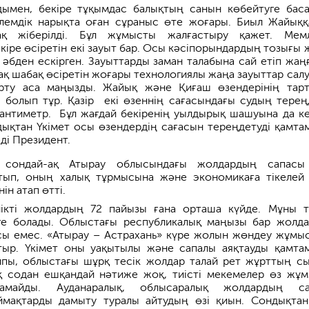
дымен, бекіре тұқымдас балықтың санын көбейтуге бас
лемдік нарықта оған сұраныс өте жоғары. Биыл Жайыққ
қ жіберілді. Бұл жұмысты жалғастыру қажет. Мем
кіре өсіретін екі зауыт бар. Осы кәсіпорындардың тозығы ж
әбден ескірген. Зауыттарды заман талабына сай етіп жаң
ақ шабақ өсіретін жоғары технологиялы жаңа зауыттар салу
арту аса маңызды. Жайық және Қиғаш өзендерінің тар
 болып тұр. Қазір екі өзеннің сағасындағы судың тереңд
сантиметр. Бұл жағдай бекіренің уылдырық шашуына да ке
дықтан Үкімет осы өзендердің сағасын тереңдетуді қамта
еді Президент.
 сондай-ақ Атырау облысындағы жолдардың сапасы
йтып, оның халық тұрмысына және экономикаға тікелей
ін атап өтті.
лікті жолдардың 72 пайызы ғана орташа күйде. Мұны 
ге болады. Облыстағы республикалық маңызы бар жолд
сы емес. «Атырау – Астрахань» күре жолын жөндеу жұмы
тыр. Үкімет оны уақытылы және сапалы аяқтауды қамта
алпы, облыстағы шұрқ тесік жолдар талай рет жұрттың с
қ содан ешқандай нәтиже жоқ, тиісті мекемелер өз жұ
амайды. Ауданаралық, облысаралық жолдардың са
ймақтарды дамыту туралы айтудың өзі қиын. Сондықта