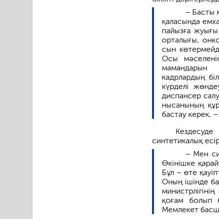
– Басты 
қаласында емх
пайызға жуығы
орталығы, онк
сын көтермейді
Осы мәселені
мамандарын т
кадрлардың біл
күрделі жөнде
диспансер салу
нысанының құ
бастау керек, –
Кездесуд
синтетикалық есір
– Мен си
Өкінішке қарай
Бұл – өте қауіп
Оның ішінде бал
министрлігінің 
қоғам болып б
Мемлекет бас