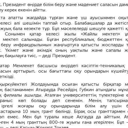
к, Президент өңірде білім беру және мәдениет саласын дам
у керек екенін айтты.
та апатты жағдайда тұрған және үш ауысыммен оқы
елесі әлі шешімін таппай отыр. Балабақшалар да жетісп
 жуық бала кезекте тұр. Бұл мәселелерді шешуге қажетті 
н. Сонымен қатар келесі жылы «Жайлы мектеп» ұл
 мектеп салынады. Бұған республикалық бюджеттен 
ім беру инфрақұрылымын жаңғыртуға қатысты жоспарды 
к. Үкімет және әкімдік оның уақтылы және сапалы ж
ң бақылауға тиіс, – деді Президент.
атар Мемлекет басшысы өңірдегі кәсіптік-техникалық
пасын арттырып, осы бағыттағы оқу орындарын күшейт
ткізді.
ыркүйектегі Жолдауымда осыған қатысты бірқатар м
ің бастамаммен Атырауда Ресейдің Губкин атындағы мұна
ің филиалы ашылды. Аталған университеттің түлектеріне 
ұраныс көп болады деп сенемін. Менің тапсырма
 іргелі жоғары оқу орындарында білім алу үшін 
астарына 10 мың грант бөлінді. Бірақ осы гранттармен 
көп емес. Мен бұл туралы кеше Ақтауда да айттым. А
нген 4 мың гранттың 800-ге жуығы ғана игерілген. Бұл 
ш, – деді Қасым-Жомарт Тоқаев.