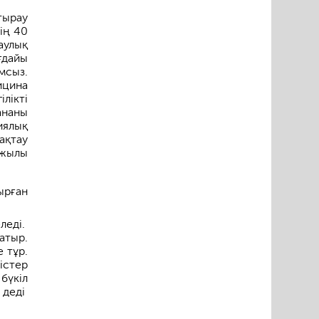
тырау
ің 40
аулық
ғдайы
мсыз.
ицина
лікті
ананы
иялық
ақтау
 жылы
рған
леді.
атыр.
е тұр.
 істер
 бүкіл
 деді