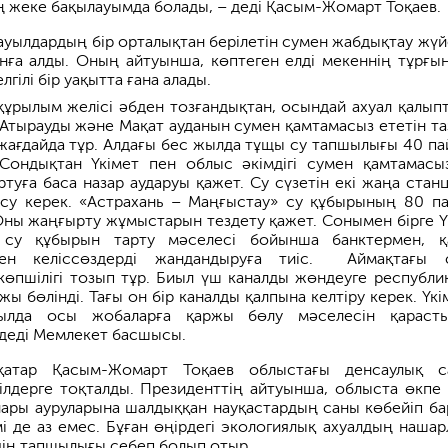
 жеке бақылауымда болады, – деді Қасым-Жомарт Тоқаев.
ауылдардың бір орталықтан берілетін сумен жабдықтау жүй
ға алды. Оның айтуынша, көптеген елді мекеннің тұрғы
лгілі бір уақытта ғана алады.
ұрылым желісі әбден тозғандықтан, осындай ахуал қалып
Атырауды және Мақат ауданын сумен қамтамасыз ететін та
жағдайда тұр. Алдағы бес жылда тұщы су тапшылығы 40 па
 Сондықтан Үкімет пен облыс әкімдігі сумен қамтамасы
туға баса назар аударуы қажет. Су сүзетін екі жаңа стан
қосу керек. «Астрахань – Маңғыстау» су құбырының 80 п
Оны жаңғырту жұмыстарын тездету қажет. Сонымен бірге Ү
 су құбырын тарту мәселесі бойынша банктермен, 
мен келіссөздерді жандандыруға тиіс. Аймақтағы 
көпшілігі тозып тұр. Биыл үш каналды жөндеуге республи
ы бөлінді. Тағы он бір каналды қалпына келтіру керек. Үкі
ылда осы жобаларға қаржы бөлу мәселесін қараст
 деді Мемлекет басшысы.
атар Қасым-Жомарт Тоқаев облыстағы денсаулық с
кілдерге тоқталды. Президенттің айтуынша, облыста өкпе
ары ауруларына шалдыққан науқастардың саны көбейіп ба
мі де аз емес. Бұған өңірдегі экологиялық ахуалдың нашар
рдің тапшылығы себеп болып отыр.