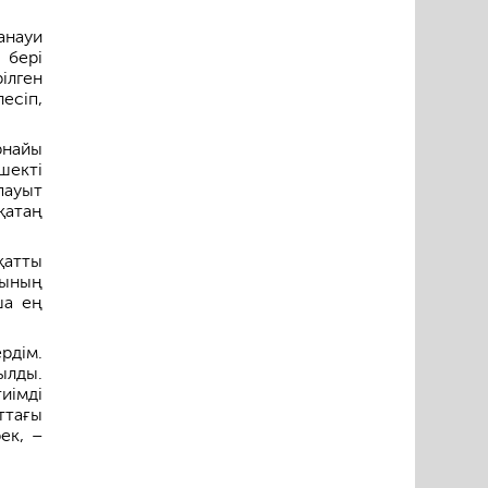
анауи
 бері
ілген
есіп,
рнайы
шекті
пауыт
қатаң
қатты
рының
ша ең
рдім.
ылды.
иімді
ттағы
ек, –