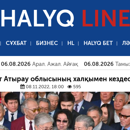
HALYQ
LIN
СҰХБАТ
БИЗНЕС
HL
HALYQ БЕТ
ЛӘ
26
Арал. Ажал. Айғақ
06.08.2026
Тамыздағы таңғ
т Атырау облысының халқымен кездес
08.11.2022, 18:00
595