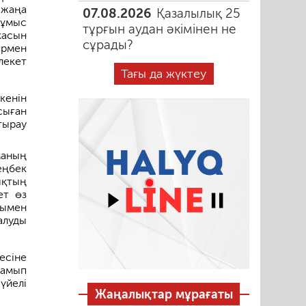
 жаңа
07.08.2026
Қазалылық 25
жұмыс
тұрғын аудан әкімінен не
касын
сұрады?
армен
лекет
Тағы да жүктеу
кенін
сыған
тырау
маның
еңбек
ықтың
ет өз
рымен
алуды
есіне
дамып
үйелі
Жаңалықтар мұрағаты