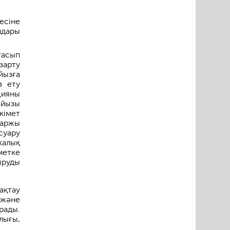
есіне
ндары
тасып
зарту
йызға
з ету
цияны
айызы
кімет
қаржы
суару
калық
метке
ыруды
ақтау
 және
рады.
лығы,