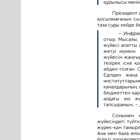
құрылысы менің
Президент 
қосылмағанын сын
таза суды кейде бе
– Инфрақ
отыр. Мысалы, 
жүйесі апатты 
жетуі мүмкін.
жүйесін жаңғыр
тезірек іске 
әбден тозған. 
Еділден жаңа
институттары
каналдарының 
бюджеттен қарж
алдағы екі ж
тапсырамын, –
Сонымен қ
жүйесіндегі түйт
жүрек-қан тамырл
Ана мен бала өлі
білікті дәрігерле