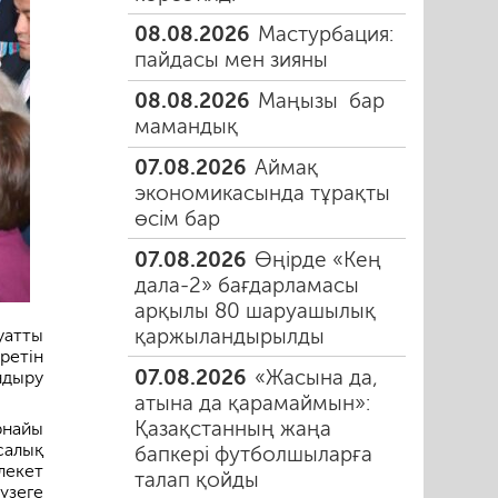
08.08.2026
Мастурбация:
пайдасы мен зияны
08.08.2026
Маңызы бар
мамандық
07.08.2026
Аймақ
экономикасында тұрақты
өсім бар
07.08.2026
Өңірде «Кең
дала-2» бағдарламасы
арқылы 80 шаруашылық
қаржыландырылды
уатты
ретін
07.08.2026
«Жасына да,
ндыру
атына да қарамаймын»:
Қазақстанның жаңа
рнайы
салық
бапкері футболшыларға
лекет
талап қойды
үзеге