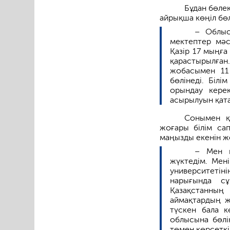
Бұдан бөле
айрықша көңіл бөл
– Облыс
мектептер мәс
Қазір 17 мыңға
қарастырылға
жобасымен 11
бөлінеді. Біл
орындау кере
асырылуын қата
Сонымен қ
жоғары білім са
маңызды екенін же
– Мен қ
жүктедім. Мен
университетін
нарығында с
Қазақстанның
аймақтардың ж
түскен бала 
облысына бөлі
төмен көрсеткі