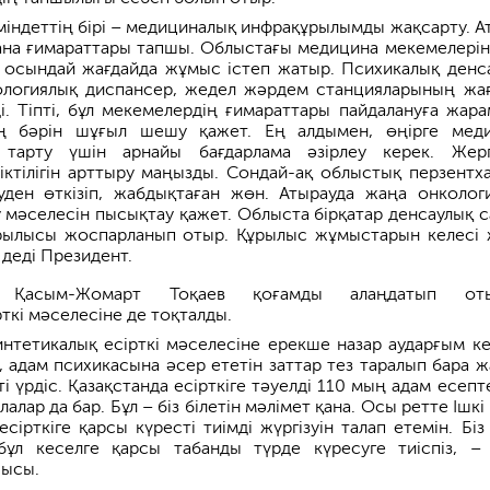
міндеттің бірі – медициналық инфрақұрылымды жақсарту. А
ана ғимараттары тапшы. Облыстағы медицина мекемелерін
 осындай жағдайда жұмыс істеп жатыр. Психикалық денс
ологиялық диспансер, жедел жәрдем станцияларының жа
. Тіпті, бұл мекемелердің ғимараттары пайдалануға жара
ң бәрін шұғыл шешу қажет. Ең алдымен, өңірге мед
арту үшін арнайы бағдарлама әзірлеу керек. Жергі
іктілігін арттыру маңызды. Сондай-ақ облыстық перзентх
уден өткізіп, жабдықтаған жөн. Атырауда жаңа онколог
 мәселесін пысықтау қажет. Облыста бірқатар денсаулық с
рылысы жоспарланып отыр. Құрылыс жұмыстарын келесі
 деді Президент.
е Қасым-Жомарт Тоқаев қоғамды алаңдатып оты
ткі мәселесіне де тоқталды.
нтетикалық есірткі мәселесіне ерекше назар аударғым ке
, адам психикасына әсер ететін заттар тез таралып бара ж
ті үрдіс. Қазақстанда есірткіге тәуелді 110 мың адам есепт
алар да бар. Бұл – біз білетін мәлімет қана. Осы ретте Ішкі
есірткіге қарсы күресті тиімді жүргізуін талап етемін. Біз
ұл кеселге қарсы табанды түрде күресуге тиіспіз, –
шысы.