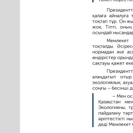
Президентт
қалаға айналуға
тоқтап тұр. Он жы
жоқ. Тіпті, оның
осындай нысандар
Мемлекет 
тоқталды. Әсіре
нормадан жиі ас
өндірістер орынд
сақтауы қажет еке
Президент
алаңдатып отыр
экологиялық ахуа
соңғы – бесінші д
– Мен ос
Қазақстан ме
Экологияны, т
пайдалану тәрт
әріптестікті н
деді Мемлекет