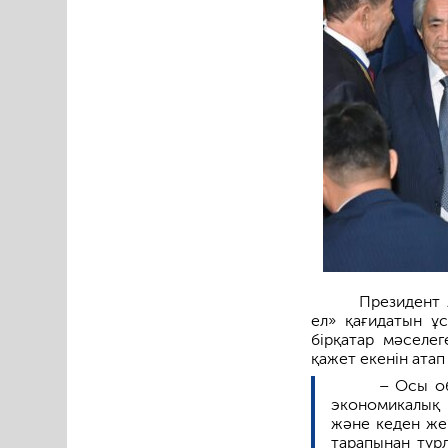
Президент 
ел» қағидатын ұ
бірқатар мәселе
қажет екенін атап 
– Осы об
экономикалық 
және кеден жең
тарапынан түрл