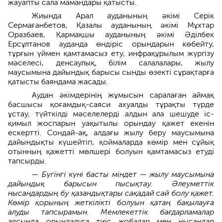
жауапты сала мамандары қатысты.
Жиында Арал ауданының әкімі Серік
Сермағанбетов, Қазалы ауданының әкімі Мұхтар
Оразбаев, Қармақшы ауданының әкімі Әділбек
Ерсұлтанов ауданда өндіріс орындарын көбейту,
тұрғын үймен қамтамасыз ету, инфрақұрылым жүргізу
мәселесі, денсаулық, білім салалалары, жылу
маусымына дайындық барысы сынды өзекті сұрақтарға
қатысты баяндама жасады.
Аудан әкімдерінің жұмысын саралаған аймақ
басшысы қоғамдық-саяси ахуалды тұрақты түрде
ұстау, түйткілді мәселелерді алдын ала шешуде іс-
қимыл жоспарын уақытылы орындау қажет екенін
ескертті. Сондай-ақ, алдағы жылу беру маусымына
дайындықты күшейтіп, қоймаларда көмір мен сұйық
отынның қажетті мөлшері болуын қамтамасыз етуді
тапсырды.
— Бүгінгі күні басты міндет — жылу маусымына
дайындық барысын пысықтау. Әлеуметтік
нысандардың бу қазандықтары сақадай сай болу қажет.
Көмір қорының жеткілікті болуын қатаң бақылауға
алуды тапсырамын. Мемлекеттік бағдарламалар
аясында орындалуға тиіс жобалар мен нысандар