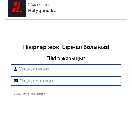
Жүктеген:
Halyqline.kz
Пікірлер жоқ. Бірінші болыңыз!
Пікір жазыңыз