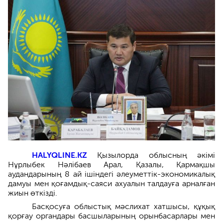
HALYQLINE.KZ
Қызылорда облысның әкімі
Нұрлыбек Нәлібаев Арал, Қазалы, Қармақшы
аудандарының 8 ай ішіндегі әлеуметтік-экономикалық
дамуы мен қоғамдық-саяси ахуалын талдауға арналған
жиын өткізді.
Басқосуға облыстық мәслихат хатшысы, құқық
қорғау органдары басшыларының орынбасарлары мен