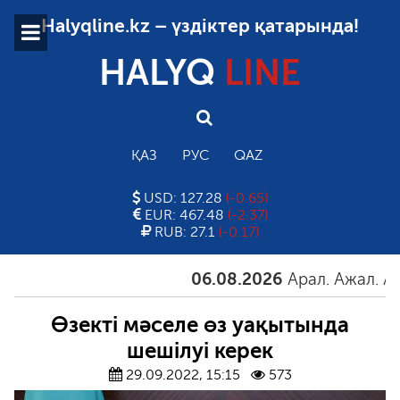
Halyqline.kz – үздіктер қатарында!
HALYQ
LINE
ҚАЗ
РУС
QAZ
USD: 127.28
(-0.65)
EUR: 467.48
(-2.37)
RUB: 27.1
(-0.17)
06.08.2026
Арал. Ажал. Айға
Өзекті мәселе өз уақытында
шешілуі керек
29.09.2022, 15:15
573