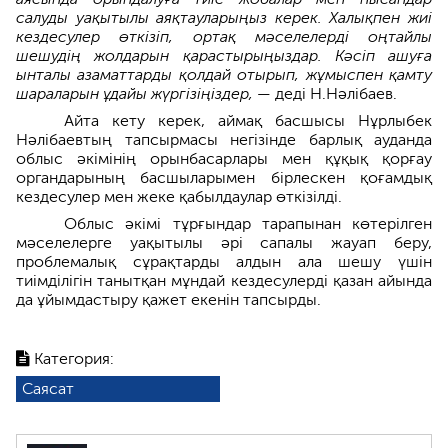
салуды уақытылы аяқтауларыңыз керек. Халықпен жиі
кездесулер өткізіп, ортақ мәселелерді оңтайлы
шешудің жолдарын қарастырыңыздар. Кәсіп ашуға
ынталы азаматтарды қолдай отырып, жұмыспен қамту
шараларын ұдайы жүргізіңіздер,
— деді Н.Нәлібаев.
Айта кету керек, аймақ басшысы Нұрлыбек
Нәлібаевтың тапсырмасы негізінде барлық ауданда
облыс әкімінің орынбасарлары мен құқық қорғау
органдарының басшыларымен бірлескен қоғамдық
кездесулер мен жеке қабылдаулар өткізілді.
Облыс әкімі тұрғындар тарапынан көтерілген
мәселелерге уақытылы әрі сапалы жауап беру,
проблемалық сұрақтарды алдын ала шешу үшін
тиімділігін танытқан мұндай кездесулерді қазан айында
да ұйымдастыру қажет екенін тапсырды.
Категория:
Саясат