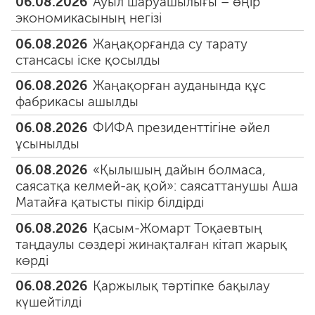
06.08.2026
Ауыл шаруашылығы – өңір
экономикасының негізі
06.08.2026
Жаңақорғанда су тарату
стансасы іске қосылды
06.08.2026
Жаңақорған ауданында құс
фабрикасы ашылды
06.08.2026
ФИФА президенттігіне әйел
ұсынылды
06.08.2026
«Қылышың дайын болмаса,
саясатқа келмей-ақ қой»: саясаттанушы Аша
Матайға қатысты пікір білдірді
06.08.2026
Қасым-Жомарт Тоқаевтың
таңдаулы сөздері жинақталған кітап жарық
көрді
06.08.2026
Қаржылық тәртіпке бақылау
күшейтілді