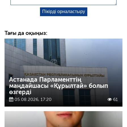
Тағы да оқыңыз:
Астанада Парламенттің
маңдайшасы «Құрылтай» болып
өзгерді
05.08.2026, 17:20
61