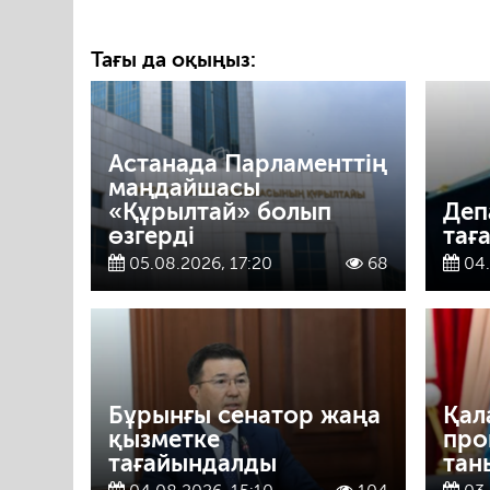
Тағы да оқыңыз:
Астанада Парламенттің
маңдайшасы
«Құрылтай» болып
Деп
өзгерді
тағ
05.08.2026, 17:20
68
04.
Бұрынғы сенатор жаңа
Қал
қызметке
про
тағайындалды
тан