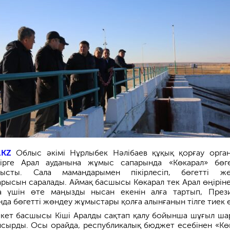
.KZ
Облыс әкімі Нұрлыбек Нәлібаев құқық қорғау орга
ірге Арал ауданына жұмыс сапарында «Көкарал» бөге
ысты. Сала мамандарымен пікірлесіп, бөгетті жө
ысын саралады. Аймақ басшысы Көкарал тек Арал өңіріне
а үшін өте маңызды нысан екенін алға тартып, През
а бөгетті жөндеу жұмыстары қолға алынғанын тілге тиек е
кет басшысы Кіші Аралды сақтап қалу бойынша шұғыл ша
псырды. Осы орайда, республикалық бюджет есебінен «Кө