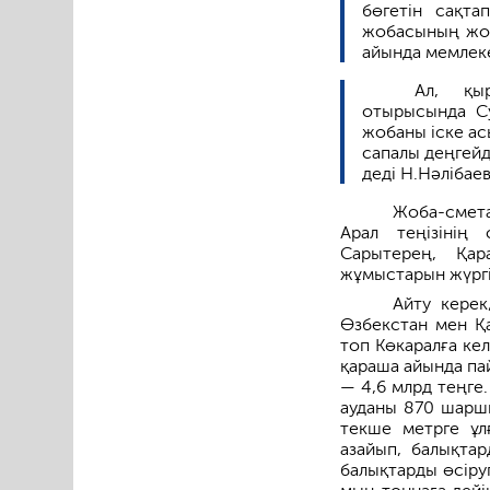
бөгетін сақта
жобасының жоб
айында мемлек
Ал, қы
отырысында Су
жобаны іске ас
сапалы деңгейд
деді Н.Нәлібаев
Жоба-смета
Арал теңізінің 
Сарытерең, Қар
жұмыстарын жүргі
Айту керек
Өзбекстан мен Қа
топ Көкаралға ке
қараша айында пай
— 4,6 млрд теңге.
ауданы 870 шаршы
текше метрге ұл
азайып, балықтар
балықтарды өсіру