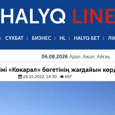
HALYQ
LIN
СҰХБАТ
БИЗНЕС
HL
HALYQ БЕТ
ЛӘ
06.08.2026
Арал. Ажал. Айғақ
06.08
мі «Көкарал» бөгетінің жағдайын көр
28.10.2022, 14:30
697