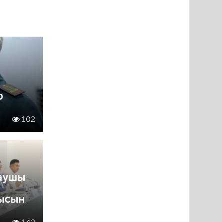
р
102
аушы
ысын