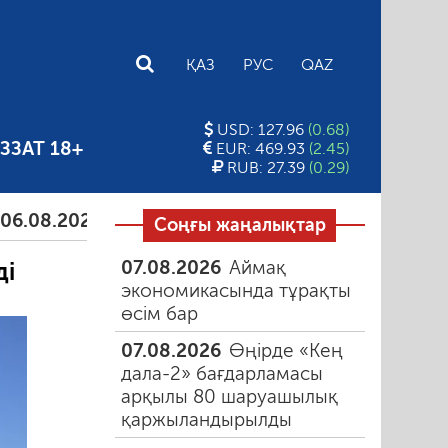
E
ҚАЗ
РУС
QAZ
USD: 127.96
(0.68)
ЗЗАТ 18+
EUR: 469.93
(2.45)
RUB: 27.39
(0.29)
.2026
Тамыздағы таңғы түтін
06.08.2026
Құмарл
Соңғы жаңалықтар
07.08.2026
Аймақ
ді
экономикасында тұрақты
өсім бар
07.08.2026
Өңірде «Кең
дала-2» бағдарламасы
арқылы 80 шаруашылық
қаржыландырылды