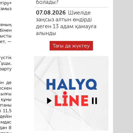
болады?
тіру»
тамыз
07.08.2026
Шиеліде
заңсыз алтын өндірді
яның
деген 13 адам қамауға
бінен
алынды
мысты
ет, —
Тағы да жүктеу
үстік
Тұщы,
зарту
ін де
ескен
жылғы
 құны
лтаны
 11,5
дейін
ымдас
дан 8