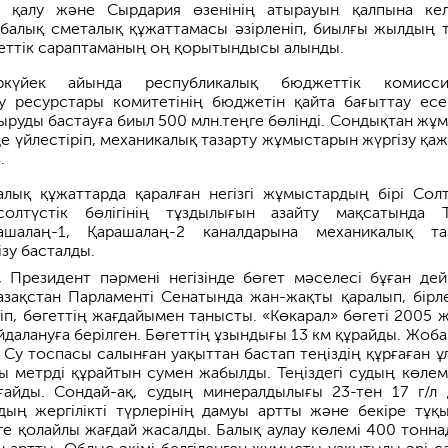
п қалу және Сырдария өзенінің атырауын қалпына кел
алық сметалық құжаттамасы әзірленіп, биылғы жылдың 
еттік сараптаманың оң қорытындысы алынды.
ркүйек айында республикалық бюджеттік комисси
 ресурстары комитетінің бюджетін қайта бағыттау есе
ыруды бастауға биыл 500 млн.теңге бөлінді. Сондықтан жұ
е үйлестіріп, механикалық тазарту жұмыстарын жүргізу қаж
.
лық құжаттарда қаралған негізгі жұмыстардың бірі Солт
солтүстік бөлігінің тұздылығын азайту мақсатында 
ашалаң-1, Қарашалаң-2 каналдарына механикалық та
зу басталды.
, Президент пәрмені негізінде бөгет мәселесі бұған дей
зақстан Парламенті Сенатында жан-жақты қаралып, бірл
ліп, бөгеттің жағдайымен танысты. «Көкарал» бөгеті 2005 
далануға берілген. Бөгеттің ұзындығы 13 км құрайды. Жоба
 Су тоспасы салынған уақыттан бастап теңіздің құрғаған ұ
 метрді құрайтын сумен жабылды. Теңіздегі судың көлемі
ғайды. Сондай-ақ, судың минералдылығы 23-тен 17 г/л 
дың жергілікті түрлерінің дамуы артты және бекіре тұқ
ге қолайлы жағдай жасалды. Балық аулау көлемі 400 тонна