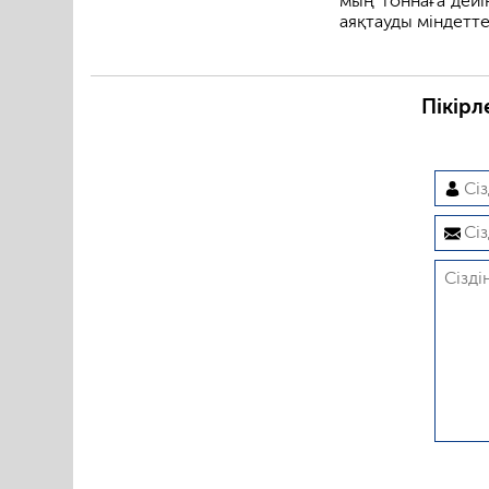
мың тоннаға дейі
аяқтауды міндетте
Пікірл