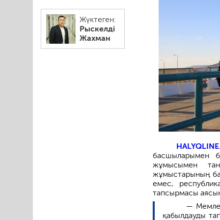
Жүктеген:
Рыскелді
Жахман
HALYQLINE
басшыларымен б
жұмысымен тан
жұмыстарының бар
емес, республик
тапсырмасы аясынд
— Мемле
қабылдауды та