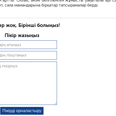
н артты. Облыс әкімі белгіленген жұмысты уақытылы әрі с
п, сала мамандарына бірқатар тапсырамалар берді.
ер жоқ. Бірінші болыңыз!
Пікір жазыңыз