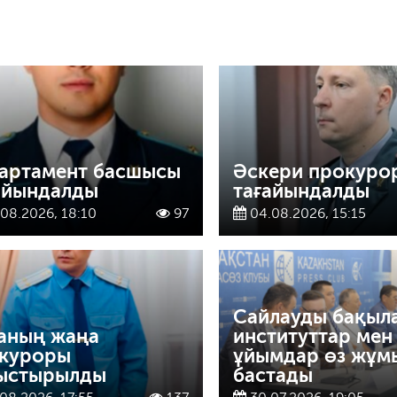
артамент басшысы
Әскери прокуро
айындалды
тағайындалды
08.2026, 18:10
97
04.08.2026, 15:15
Сайлауды бақыл
аның жаңа
институттар мен
куроры
ұйымдар өз жұм
ыстырылды
бастады