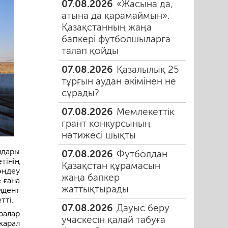
07.08.2026
«Жасына да,
атына да қарамаймын»:
Қазақстанның жаңа
бапкері футболшыларға
талап қойды
07.08.2026
Қазалылық 25
тұрғын аудан әкімінен не
сұрады?
07.08.2026
Мемлекеттік
грант конкурсының
нәтижесі шықты
ндары
07.08.2026
Футболдан
тінің
Қазақстан құрамасын
ңдеу
жаңа бапкер
 ғана
жаттықтырады
идент
тті.
07.08.2026
Дауыс беру
ралар
учаскесін қалай табуға
карал