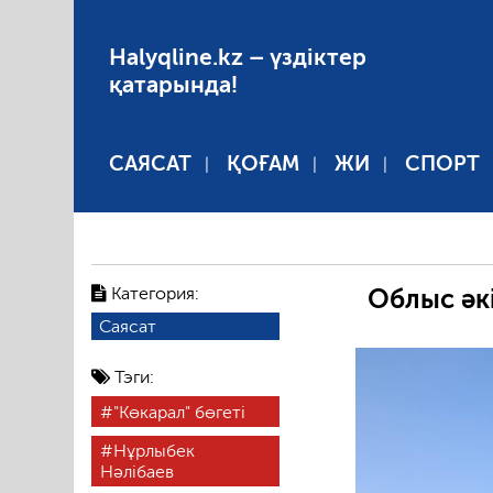
Halyqline.kz – үздіктер
қатарында!
САЯСАТ
ҚОҒАМ
ЖИ
СПОРТ
Категория:
Облыс әкі
Саясат
Тэги:
"Көкарал" бөгеті
Нұрлыбек
Нәлібаев