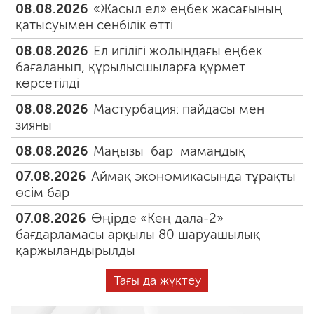
08.08.2026
«Жасыл ел» еңбек жасағының
қатысуымен сенбілік өтті
08.08.2026
Ел игілігі жолындағы еңбек
бағаланып, құрылысшыларға құрмет
көрсетілді
08.08.2026
Мастурбация: пайдасы мен
зияны
08.08.2026
Маңызы бар мамандық
07.08.2026
Аймақ экономикасында тұрақты
өсім бар
07.08.2026
Өңірде «Кең дала-2»
бағдарламасы арқылы 80 шаруашылық
қаржыландырылды
Тағы да жүктеу