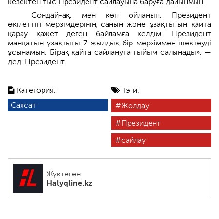
кезектен тыс Президент сайлауына баруға дайынмын.
Сондай-ақ, мен көп ойланып, Президент
өкілеттігі мерзімдерінің санын және ұзақтығын қайта
қарау қажет деген байламға келдім. Президент
мандатын ұзақтығы 7 жылдық бір мерзіммен шектеуді
ұсынамын. Бірақ қайта сайлануға тыйым салынады», —
деді Президент.
Категория:
Тэги:
Саясат
Жолдау
Президент
сайлау
Жүктеген:
Halyqline.kz