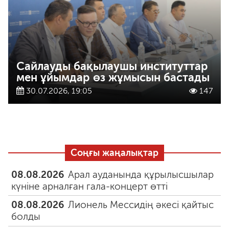
Сайлауды бақылаушы институттар
мен ұйымдар өз жұмысын бастады
30.07.2026, 19:05
147
Соңғы жаңалықтар
08.08.2026
Арал ауданында құрылысшылар
күніне арналған гала-концерт өтті
08.08.2026
Лионель Мессидің әкесі қайтыс
болды