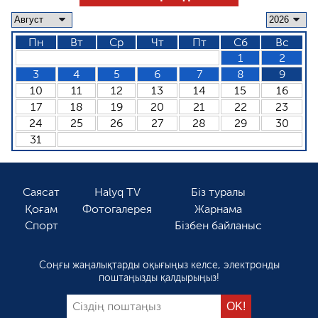
Пн
Вт
Ср
Чт
Пт
Сб
Вс
1
2
3
4
5
6
7
8
9
10
11
12
13
14
15
16
17
18
19
20
21
22
23
24
25
26
27
28
29
30
31
Саясат
Halyq TV
Біз туралы
Қоғам
Фотогалерея
Жарнама
Спорт
Бізбен байланыс
Соңғы жаңалықтарды оқығыңыз келсе, электронды
поштаңызды қалдырыңыз!