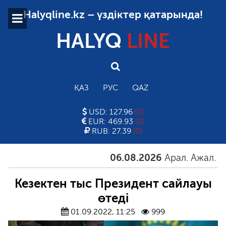
Halyqline.kz – үздіктер қатарында!
HALYQ
LINE
ҚАЗ
РУС
QAZ
USD: 127.96
(0)
EUR: 469.93
(0)
RUB: 27.39
(0)
06.08.2026
Арал. Ажал. Айға
Кезектен тыс Президент сайлауы
өтеді
01.09.2022, 11:25
999