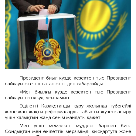
Президент биыл күзде кезектен тыс Президент
сайлауы өтетінін атап өтті, деп хабарлайды
«Мен биылғы күзде кезектен тыс Президент
сайлауын өткізуді ұсынамын.
Әділетті Қазақстанды құру жолында түбегейлі
және жан-жақты реформаларды табысты жүзеге асыру
үшін халықтың жаңа сенім мандаты қажет.
Мен үшін мемлекет мүддесі бәрінен биік.
Сондықтан мен өкілеттік мерзімімді қысқартуға және