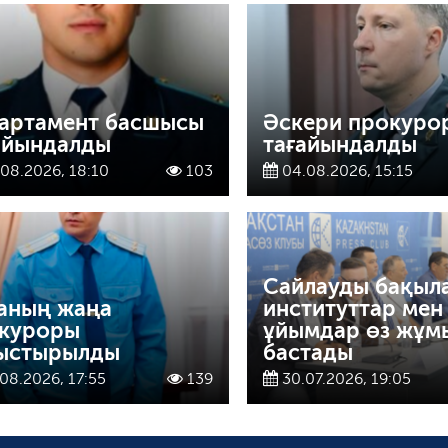
артамент басшысы
Әскери прокуро
айындалды
тағайындалды
08.2026, 18:10
103
04.08.2026, 15:15
Сайлауды бақыл
аның жаңа
институттар мен
куроры
ұйымдар өз жұм
ыстырылды
бастады
08.2026, 17:55
139
30.07.2026, 19:05