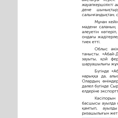
жауапкершілікті 
дене шынықтыр
салынғандықтан, с
Мұнан кейі
мәдени саланың 
әлеуетін көтеріп
ондағы жәдігерлер
тиек етті.
Облыс әкім
танысты. «Абай-
зауыты, қой фе
шаруашылығы жұмы
Бүгінде «А
нарыққа да, алы
Олардың өнімдер
дәлел бүгінде Сы
елдеріне экспортт
Кәсіпорын
басшысы ауылда к
қамтып, ауылд
ризашылығын жетк