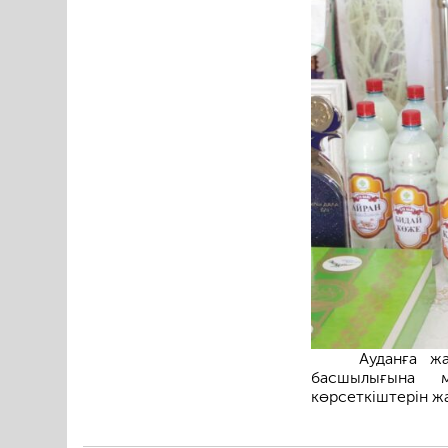
Ауданға ж
басшылығына м
көрсеткіштерін ж