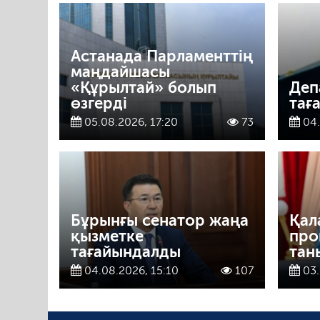
Астанада Парламенттің
маңдайшасы
«Құрылтай» болып
Деп
өзгерді
тағ
05.08.2026, 17:20
73
04.
Бұрынғы сенатор жаңа
Қал
қызметке
про
тағайындалды
тан
04.08.2026, 15:10
107
03.