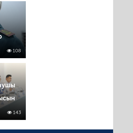
р
108
аушы
ысын
143