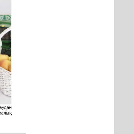
аудан
алық