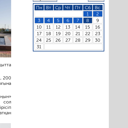
Пн
Вт
Ср
Чт
Пт
Сб
Вс
1
2
3
4
5
6
7
8
9
10
11
12
13
14
15
16
17
18
19
20
21
22
23
24
25
26
27
28
29
30
31
қытта
, 200
ығына
аңын»
ң сол
рісіп
атқан