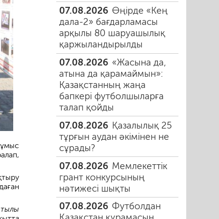
07.08.2026
Өңірде «Кең
дала-2» бағдарламасы
арқылы 80 шаруашылық
қаржыландырылды
07.08.2026
«Жасына да,
атына да қарамаймын»:
Қазақстанның жаңа
бапкері футболшыларға
талап қойды
07.08.2026
Қазалылық 25
тұрғын аудан әкімінен не
жұмыс
сұрады?
алап,
07.08.2026
Мемлекеттік
грант конкурсының
қтыру
даған
нәтижесі шықты
07.08.2026
Футболдан
ытылы
Қазақстан құрамасын
қытта