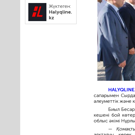
Жүктеген:
Halyqline.
kz
HALYQLINE
сапарымен Сырдар
әлеуметтік және 
Биыл Бесар
кешені бой көтер
облыс әкімі Нұрл
—
Қомақты 
аяқталуы керек