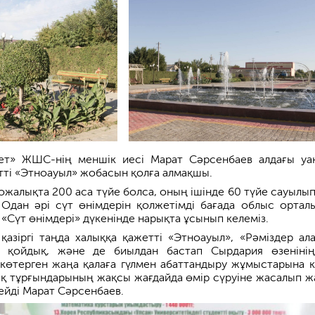
ет» ЖШС-нің меншік иесі Марат Сәрсенбаев алдағы уа
тті «Этноауыл» жобасын қолға алмақшы.
ожалықта 200 аса түйе болса, оның ішінде 60 түйе сауылып
 Одан әрі сүт өнімдерін қолжетімді бағада облыс ортал
ы «Сүт өнімдері» дүкенінде нарықта ұсынып келеміз.
 қазіргі таңда халыққа қажетті «Этноауыл», «Рәміздер ал
а қойдық, және де биылдан бастап Сырдария өзеніні
көтерген жаңа қалаға гүлмен абаттандыру жұмыстарына кі
мақ тұрғындарының жақсы жағдайда өмір сүруіне жасалып ж
ейді Марат Сәрсенбаев.