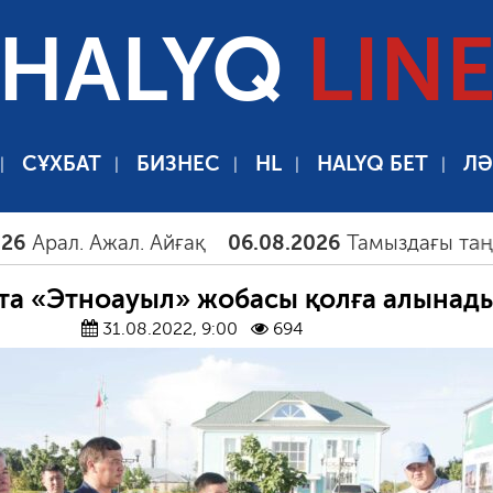
HALYQ
LIN
СҰХБАТ
БИЗНЕС
HL
HALYQ БЕТ
ЛӘ
. Ажал. Айғақ
06.08.2026
Тамыздағы таңғы түті
та «Этноауыл» жобасы қолға алынад
31.08.2022, 9:00
694