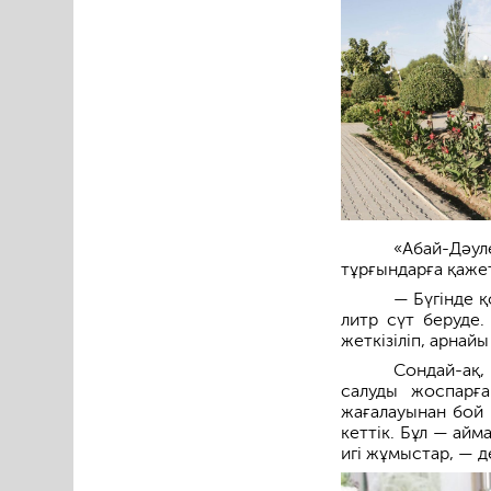
«Абай-Дәул
тұрғындарға қаже
— Бүгінде қ
литр сүт беруде.
жеткізіліп, арнай
Сондай-ақ,
салуды жоспарғ
жағалауынан бой 
кеттік. Бұл — ай
игі жұмыстар, — д