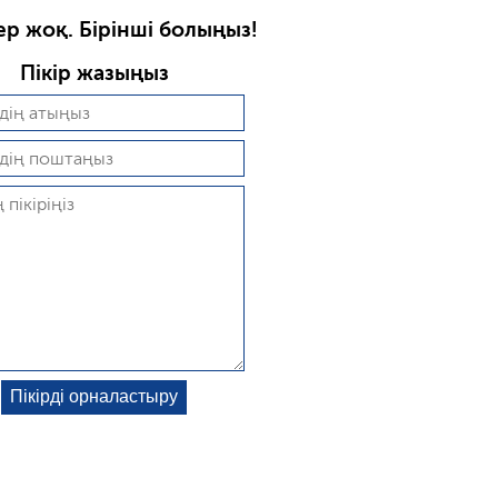
ер жоқ. Бірінші болыңыз!
Пікір жазыңыз