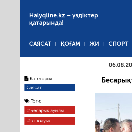
Halyqline.kz – үздіктер
қатарында!
САЯСАТ
ҚОҒАМ
ЖИ
СПОРТ
06.08.2026
Арал
Категория:
Бесарық
Саясат
Тэги:
Бесарық ауылы
этноауыл