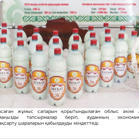
асаған жұмыс сапарын қорытындылаған облыс әкімі 
аңызды тапсырмалар беріп, ауданның экономик
ақсарту шараларын қабылдауды міндеттеді.