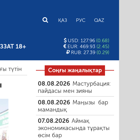
E
ҚАЗ
РУС
QAZ
USD: 127.96
(0.68)
ЗЗАТ 18+
EUR: 469.93
(2.45)
RUB: 27.39
(0.29)
н
06.08.2026
Құмарлық эпидемиясы
06.08.202
Соңғы жаңалықтар
08.08.2026
Мастурбация:
ы
пайдасы мен зияны
08.08.2026
Маңызы бар
мамандық
07.08.2026
Аймақ
экономикасында тұрақты
өсім бар