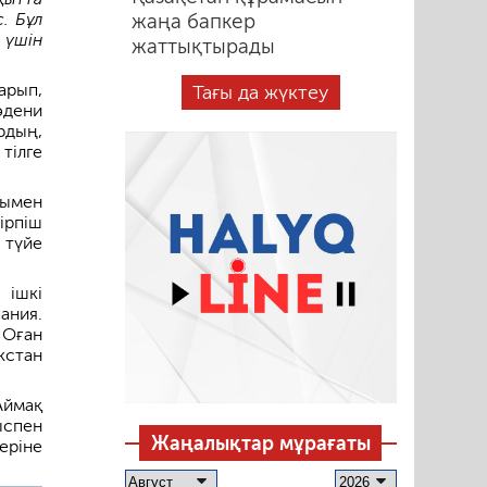
. Бұл
жаңа бапкер
үшін
жаттықтырады
арып,
Тағы да жүктеу
әдени
рдың,
тілге
сымен
ірпіш
 түйе
 ішкі
ания.
 Оған
кстан
Аймақ
ыспен
Жаңалықтар мұрағаты
ріне