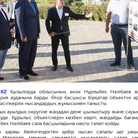
.KZ
Қызылорда облысының әкімі Нұрлыбек Нәлібаев 
ия ауданына барды. Өңір басшысы бірқатар объектіні ар
кәсіпкерлік нысандардың жұмысымен танысты.
ық ауылдық округіне жаңадан дене шынықтыру және сауы
уде. Құрылыс объектілерін көзбен көріп, жағдайды бағам
ыбек Нәлібаев сала басшыларына нақты талап қойды.
қаржы бөлінгендіктен әрбір нысан сапалы әрі уақ
. Мердігер мекеме әлеуметтік нысандарды салар уа