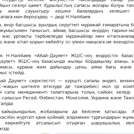
айқын сезінуі қажет. Құрылыстың сапасы жоғары болуы тиіс
у және сауықтыру кешені балалардың келешегі 
апаға мән беріңіздер, —
деді Н.Нәлібаев.
н, өңір басшысы ауылдық округтегі мұражай ғимаратына б
жұмысымен танысып, аймақ басшысы өңірдің тарихи-м
, жас ұрпақты тәрбиелеуде мұражайлар мен кітапханала
 және кітап қорын көбейту ісі үлкен маңызға ие екендігін 
і Н.Нәлібаев «Абай-Дәулет» ЖШС-нің өндірістік база
Дәулет» ЖШС-нің базасында жылқы бордақылау алаңы, к
рмасы, құрама жем дайындау цехы, алма бағы және
с істейді.
бай Дәулет» серіктестігі — күрішті сапалы өндеп, өнімін
с-жақын шетелге өткізуде де тәжірибесі мол ірі комп
і сапа менеджменті талаптарына толық сәйкес келеді.
р салысын Ресей, Өзбекстан, Моңғолия, Украина және Тәжі
алуда.
 қайырымдылық жобаларына да белсене қатысады. 
әсібін жүргізіп қана қоймай, елдімекен тұрғындарын жұм
ы көркейтуге атсалысып отырған шаруашылық иеле
ізді.