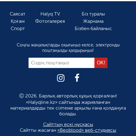
Саясат
Halyq TV
Біз туралы
Қоғам
Фотогалерея
Жарнама
Спорт
Бізбен байланыс
Соңғы жаңалықтарды оқығыңыз келсе, электронды
поштаңызды қалдырыңыз!
Ⓒ 2026. Барлық авторлық құқық қорғалған!
«Halyqline.kz» сайтында жарияланған
материалдарды тек сілтеме арқылы ғана қолдануға
болады.
Сайттың ескі нұсқасы
Сайтты жасаған
«Beoblood» веб-студиясы