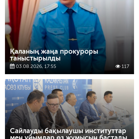
Қаланың жаңа прокуроры
таныстырылды
03.08.2026, 17:55
117
Сайлауды бақылаушы институттар
мен ұйымдар өз жұмысын бастады