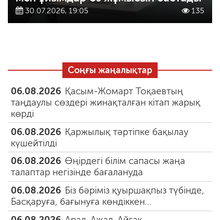
30.07.2026, 19:05
135
Соңғы жаңалықтар
06.08.2026
Қасым-Жомарт Тоқаевтың
таңдаулы сөздері жинақталған кітап жарық
көрді
06.08.2026
Қаржылық тәртіпке бақылау
күшейтілді
06.08.2026
Өңірдегі білім сапасы жаңа
талаптар негізінде бағалануда
06.08.2026
Біз бәріміз қуыршақпыз түбінде,
Басқаруға, бағынуға көндіккен…
06.08.2026
Арал. Ажал. Айғақ