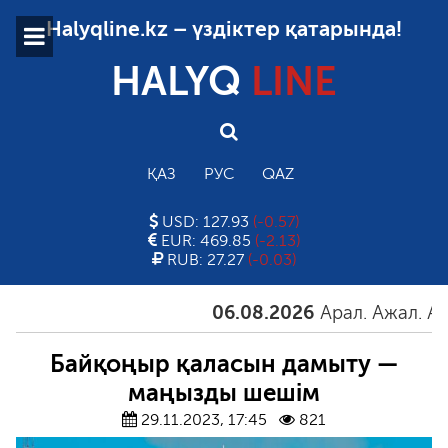
Halyqline.kz – үздіктер қатарында!
HALYQ
LINE
ҚАЗ
РУС
QAZ
USD: 127.93
(-0.57)
EUR: 469.85
(-2.13)
RUB: 27.27
(-0.03)
06.08.2026
Арал. Ажал. Айға
Байқоңыр қаласын дамыту —
маңызды шешім
29.11.2023, 17:45
821