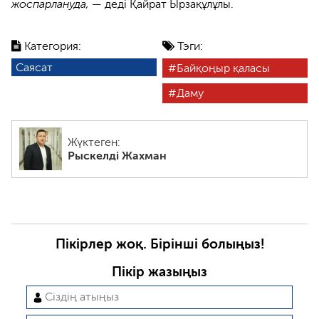
жоспарлануда,
— деді Қайрат Ырзақұлұлы.
Категория:
Тэги:
Саясат
Байқоңыр қаласы
Даму
Жүктеген:
Рыскелді Жахман
Пікірлер жоқ. Бірінші болыңыз!
Пікір жазыңыз