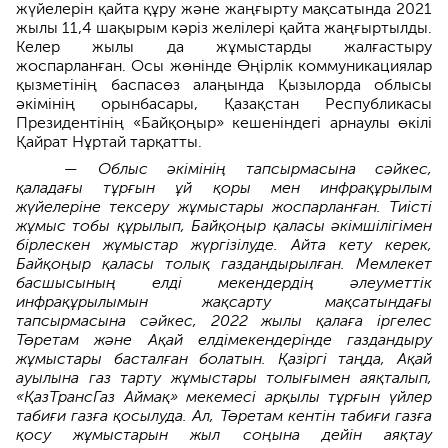
жүйелерін қайта құру және жаңғырту мақсатында 2021
жылы 11,4 шақырым кәріз желілері қайта жаңғыртылды.
Келер жылы да жұмыстарды жалғастыру
жоспарланған. Осы жөнінде Өңірлік коммуникациялар
қызметінің баспасөз алаңында Қызылорда облысы
әкімінің орынбасары, Қазақстан Республикасы
Президентінің «Байқоңыр» кешеніндегі арнаулы өкілі
Қайрат Нұртай тарқатты.
— Облыс әкімінің тапсырмасына сәйкес,
қаладағы тұрғын ұй қоры мен инфрақұрылым
жүйелеріне тексеру жұмыстары жоспарланған. Тиісті
жұмыс тобы құрылып, Байқоңыр қаласы әкімшілігімен
бірлескен жұмыстар жүргізілуде. Айта кету керек,
Байқоңыр қаласы толық газдандырылған. Мемлекет
басшысының елді мекендердің әлеуметтік
инфрақұрылымын жақсарту мақсатындағы
тапсырмасына сәйкес, 2022 жылы қалаға іргелес
Төретам және Ақай елдімекендерінде газдандыру
жұмыстары басталған болатын. Қазіргі таңда, Ақай
ауылына газ тарту жұмыстары толығымен аяқталып,
«ҚазТрансГаз Аймақ» мекемесі арқылы тұрғын үйлер
табиғи газға қосылуда. Ал, Төретам кентін табиғи газға
қосу жұмыстарын жыл соңына дейін аяқтау