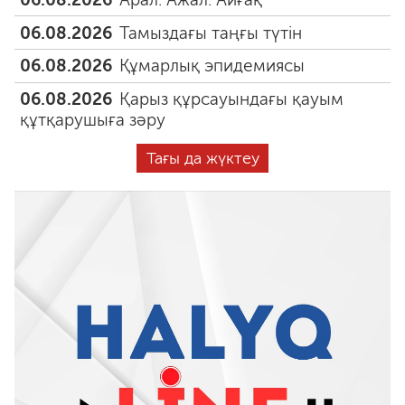
06.08.2026
Тамыздағы таңғы түтін
06.08.2026
Құмарлық эпидемиясы
06.08.2026
Қарыз құрсауындағы қауым
құтқарушыға зәру
Тағы да жүктеу