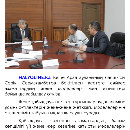
HALYQLINE.KZ
Кеше Арал ауданының басшысы
Серік Сермағамбетов бекітілген кестеге сәйкес
азаматтардың жеке мәселелері мен өтініштері
бойынша қабылдау өткізді.
Жеке қабылдауға келген тұрғындар аудан әкіміне
ұсыныс-тiлектерiн жеке-жеке жеткізіп, мәселелерiнiң
оң шешiмiн табуына ықпал жасауды сұрады.
Қабылдауға жазылған азаматтардың басым
көпшілігі үй және жер кезегіне қатысты мәселелерін