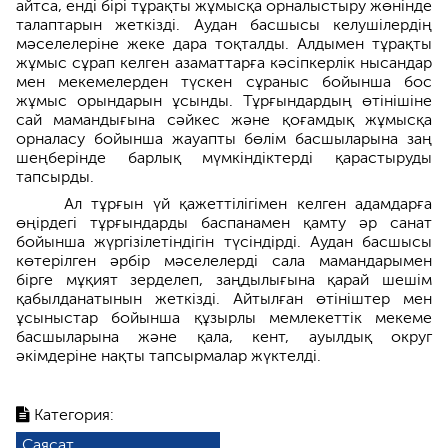
айтса, енді бірі тұрақты жұмысқа орналыстыру жөнінде
талаптарын жеткізді. Аудан басшысы келушілердің
мәселелеріне жеке дара тоқталды. Алдымен тұрақты
жұмыс сұрап келген азаматтарға кәсіпкерлік нысандар
мен мекемелерден түскен сұраныс бойынша бос
жұмыс орындарын ұсынды. Тұрғындардың өтінішіне
сай мамандығына сәйкес және қоғамдық жұмысқа
орналасу бойынша жауапты бөлім басшыларына заң
шеңберінде барлық мүмкіндіктерді қарастыруды
тапсырды.
Ал тұрғын үй қажеттілігімен келген адамдарға
өңірдегі тұрғындарды баспанамен қамту әр санат
бойынша жүргізілетіндігін түсіндірді. Аудан басшысы
көтерілген әрбір мәселелерді сала мамандарымен
бірге мұқият зерделеп, заңдылығына қарай шешім
қабылданатынын жеткізді. Айтылған өтініштер мен
ұсыныстар бойынша құзырлы мемлекеттік мекеме
басшыларына және қала, кент, ауылдық округ
әкімдеріне нақты тапсырмалар жүктелді.
Категория:
Саясат