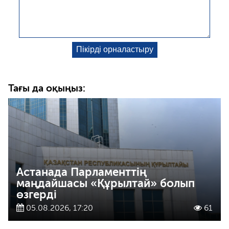
Тағы да оқыңыз:
Астанада Парламенттің
маңдайшасы «Құрылтай» болып
өзгерді
05.08.2026, 17:20
61