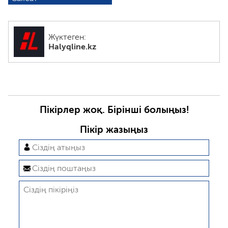
Жүктеген:
Halyqline.kz
Пікірлер жоқ. Бірінші болыңыз!
Пікір жазыңыз