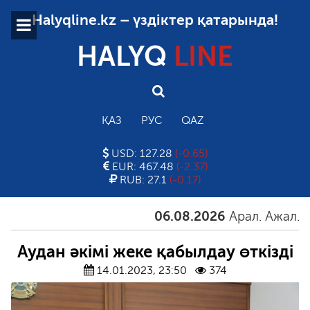
Halyqline.kz – үздіктер қатарында!
HALYQ
LINE
ҚАЗ
РУС
QAZ
USD: 127.28
(-0.65)
EUR: 467.48
(-2.37)
RUB: 27.1
(-0.17)
06.08.2026
Арал. Ажал. Айғ
Аудан әкімі жеке қабылдау өткізді
14.01.2023, 23:50
374