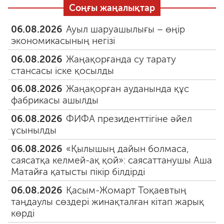
Соңғы жаңалықтар
06.08.2026
Ауыл шаруашылығы – өңір
экономикасының негізі
06.08.2026
Жаңақорғанда су тарату
стансасы іске қосылды
06.08.2026
Жаңақорған ауданында құс
фабрикасы ашылды
06.08.2026
ФИФА президенттігіне әйел
ұсынылды
06.08.2026
«Қылышың дайын болмаса,
саясатқа келмей-ақ қой»: саясаттанушы Аша
Матайға қатысты пікір білдірді
06.08.2026
Қасым-Жомарт Тоқаевтың
таңдаулы сөздері жинақталған кітап жарық
көрді