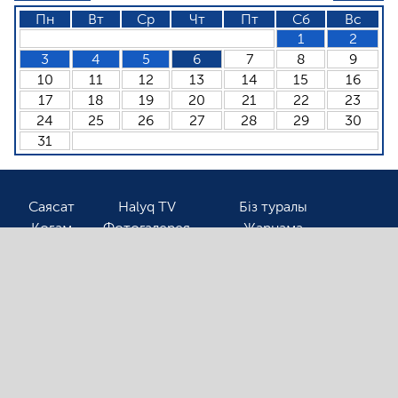
Пн
Вт
Ср
Чт
Пт
Сб
Вс
1
2
3
4
5
6
7
8
9
10
11
12
13
14
15
16
17
18
19
20
21
22
23
24
25
26
27
28
29
30
31
Саясат
Halyq TV
Біз туралы
Қоғам
Фотогалерея
Жарнама
Спорт
Бізбен байланыс
Соңғы жаңалықтарды оқығыңыз келсе, электронды
поштаңызды қалдырыңыз!