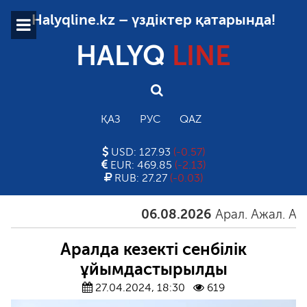
Halyqline.kz – үздіктер қатарында!
HALYQ
LINE
ҚАЗ
РУС
QAZ
USD: 127.93
(-0.57)
EUR: 469.85
(-2.13)
RUB: 27.27
(-0.03)
06.08.2026
Арал. Ажал. Айғақ
Аралда кезекті сенбілік
ұйымдастырылды
27.04.2024, 18:30
619