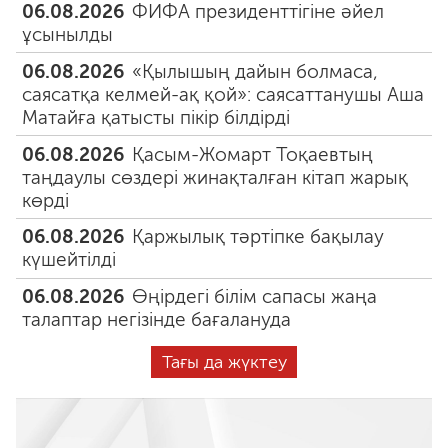
06.08.2026
ФИФА президенттігіне әйел
ұсынылды
06.08.2026
«Қылышың дайын болмаса,
саясатқа келмей-ақ қой»: саясаттанушы Аша
Матайға қатысты пікір білдірді
06.08.2026
Қасым-Жомарт Тоқаевтың
таңдаулы сөздері жинақталған кітап жарық
көрді
06.08.2026
Қаржылық тәртіпке бақылау
күшейтілді
06.08.2026
Өңірдегі білім сапасы жаңа
талаптар негізінде бағалануда
Тағы да жүктеу