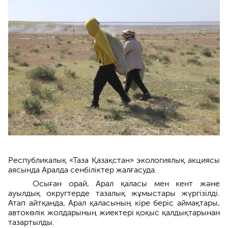
Республикалық «Таза Қазақстан» экологиялық акциясы
аясында Аралда сенбіліктер жалғасуда.
Осыған орай, Арал қаласы мен кент және
ауылдық округтерде тазалық жұмыстары жүргізілді.
Атап айтқанда, Арал қаласының кіре беріс аймақтары,
автокөлік жолдарының жиектері қоқыс қалдықтарынан
тазартылды.