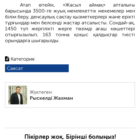
Атап өтейік, «Жасыл аймақ» апталығы
барысында 3500-ге жуық мемлекеттік мекемелер мен
білім беру, денсаулық сақтау қызметкерлері және ерікті
тұрғындар мен белсенді жастар атсалысты. Сондай-ақ,
1450 түп жергілікті жерге төзімді ағаш көшеттері
отырғызылып, 163 тонна қоқыс қалдықтар тиісті
орындарға шығарылды.
Категория:
Саясат
Жүктеген:
Рыскелді Жахман
Пікірлер жоқ. Бірінші болыңыз!