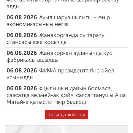
алды
06.08.2026
Ауыл шаруашылығы – өңір
экономикасының негізі
06.08.2026
Жаңақорғанда су тарату
стансасы іске қосылды
06.08.2026
Жаңақорған ауданында құс
фабрикасы ашылды
06.08.2026
ФИФА президенттігіне әйел
ұсынылды
06.08.2026
«Қылышың дайын болмаса,
саясатқа келмей-ақ қой»: саясаттанушы Аша
Матайға қатысты пікір білдірді
Тағы да жүктеу