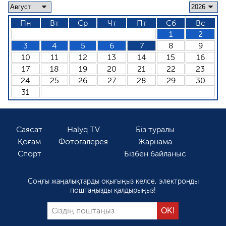
Пн
Вт
Ср
Чт
Пт
Сб
Вс
1
2
3
4
5
6
7
8
9
10
11
12
13
14
15
16
17
18
19
20
21
22
23
24
25
26
27
28
29
30
31
Саясат
Halyq TV
Біз туралы
Қоғам
Фотогалерея
Жарнама
Спорт
Бізбен байланыс
Соңғы жаңалықтарды оқығыңыз келсе, электронды
поштаңызды қалдырыңыз!