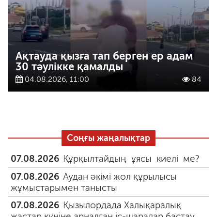
Ақтауда қызға тап берген ер адам
30 тәулікке қамалды
04.08.2026, 11:00
84
Соңғы жаңалықтар
07.08.2026
Құрқылтайдың ұясы киелі ме?
07.08.2026
Аудан әкімі жол құрылысы
жұмыстарымен танысты
07.08.2026
Қызылордада Халықаралық
жастар күніне арналған іс-шаралар бастау