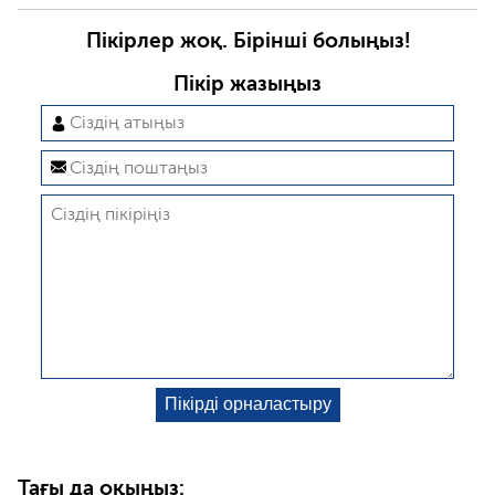
Пікірлер жоқ. Бірінші болыңыз!
Пікір жазыңыз
Тағы да оқыңыз: