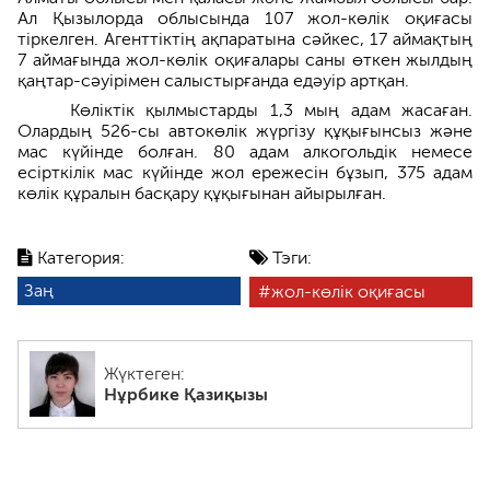
Ал Қызылорда облысында 107 жол-көлік оқиғасы
тіркелген. Агенттіктің ақпаратына сәйкес, 17 аймақтың
7 аймағында жол-көлік оқиғалары саны өткен жылдың
қаңтар-сәуірімен салыстырғанда едәуір артқан.
Көліктік қылмыстарды 1,3 мың адам жасаған.
Олардың 526-сы автокөлік жүргізу құқығынсыз және
мас күйінде болған. 80 адам алкогольдік немесе
есірткілік мас күйінде жол ережесін бұзып, 375 адам
көлік құралын басқару құқығынан айырылған.
Категория:
Тэги:
Заң
жол-көлік оқиғасы
Жүктеген:
Нұрбике Қазиқызы