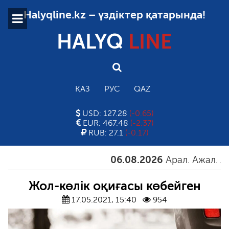
Halyqline.kz – үздіктер қатарында!
HALYQ
LINE
ҚАЗ
РУС
QAZ
USD: 127.28
(-0.65)
EUR: 467.48
(-2.37)
RUB: 27.1
(-0.17)
06.08.2026
Арал. Ажал. Айға
Жол-көлік оқиғасы көбейген
17.05.2021, 15:40
954