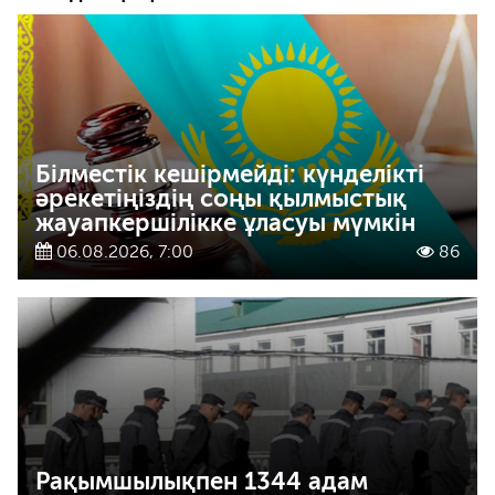
Білместік кешірмейді: күнделікті
әрекетіңіздің соңы қылмыстық
жауапкершілікке ұласуы мүмкін
06.08.2026, 7:00
86
Рақымшылықпен 1344 адам