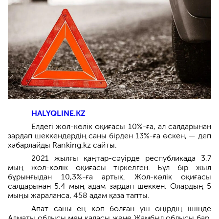
HALYQLINE.KZ
Елдегі жол-көлік оқиғасы 10%-ға, ал салдарынан
зардап шеккендердің саны бірден 13%-ға өскен, — деп
хабарлайды Ranking.kz сайты.
2021 жылғы қаңтар-сәуірде республикада 3,7
мың жол-көлік оқиғасы тіркелген. Бұл бір жыл
бұрынғыдан 10,3%-ға артық. Жол-көлік оқиғасы
салдарынан 5,4 мың адам зардап шеккен. Олардың 5
мыңы жараланса, 458 адам қаза тапты.
Апат саны ең көп болған үш өңірдің ішінде
Алматы облысы мен қаласы және Жамбыл облысы бар.