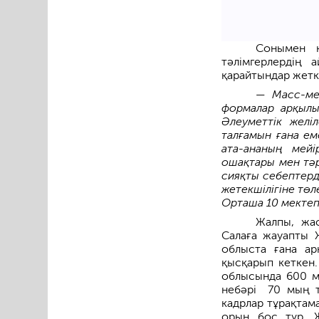
Сонымен қ
тәлімгерлердің 
қарайтындар жеткі
— Масс-мед
формалар арқылы 
Әлеуметтік жел
талғамын ғана ем
ата-ананың мейі
ошақтары мен тәр
сияқты себептерд
жетекшілігіне төле
Орташа 10 мектепк
Жалпы, жас
Салаға жауапты 
облыс­та ғана а
қысқарып кеткен.
облысында 600 м
небәрі 70 мың т
кадрлар тұрақтам
орын бос тұр. Ж