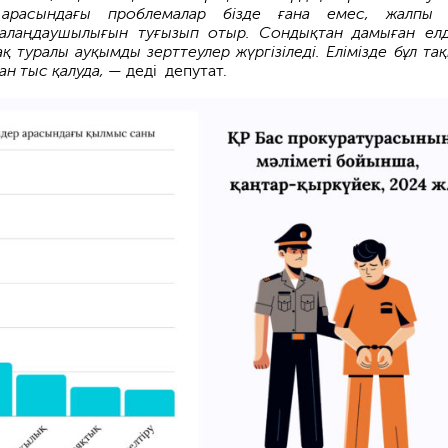
арасындағы проб­лемалар бізде ғана емес, жалпы
алаңдаушылығын туғызып отыр. Сондықтан дамыған ел
қ туралы ауқымды зерттеулер жүргізіледі. Елімізде бұл та
н тыс қалуда,
— деді депутат.