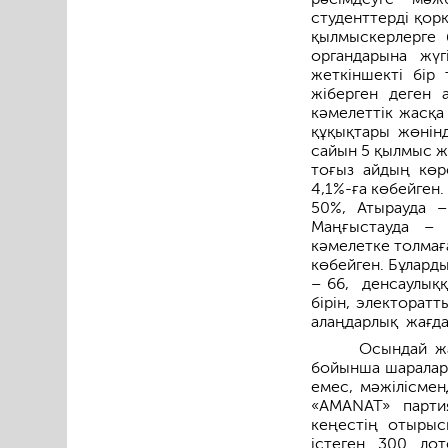
студенттерді қор
қылмыскерлерге 
органдарына жүг
жеткіншекті бір
жіберген деген 
кәмелеттік жасқа
құқықтары жөнінд
сайын 5 қылмыс ж
тоғыз айдың көр
4,1%-ға көбейген.
50%, Атырауда –
Маңғыстауда – 
кәмелетке толмағ
көбейген. Бұларды
– 66, денсаулыққ
бірін, электорат
алаңдарлық жағда
Осындай жа
бойынша шаралард
емес, мәжілісмен
«AMANAT» парти
кеңестің отырыс
істеген 300 ло