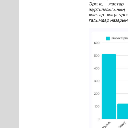
Әрине, жастар 
жұртшылығының 
жастар, жаңа ұрпа
ғалымдар назарына