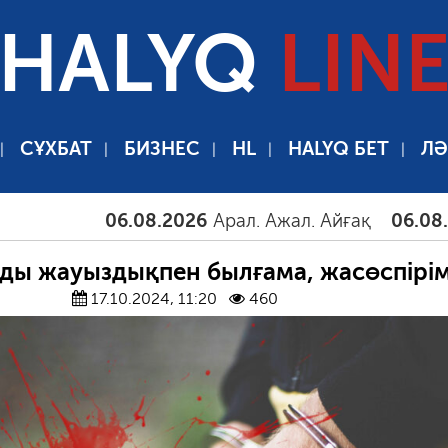
HALYQ
LIN
СҰХБАТ
БИЗНЕС
HL
HALYQ БЕТ
ЛӘ
06.08.2026
Арал. Ажал. Айғақ
06.08.2026
Там
ды жауыздықпен былғама, жасөспірі
17.10.2024, 11:20
460