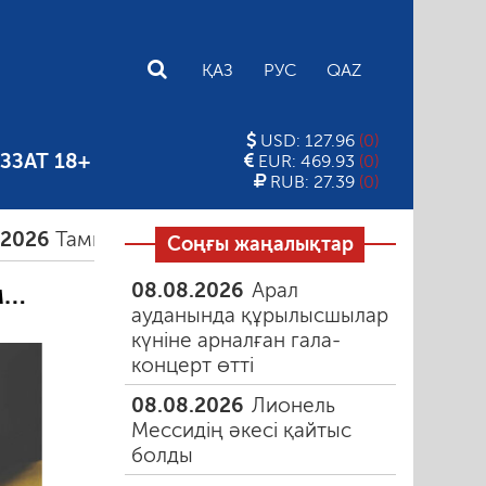
E
ҚАЗ
РУС
QAZ
USD: 127.96
(0)
ЗЗАТ 18+
EUR: 469.93
(0)
RUB: 27.39
(0)
ыздағы таңғы түтін
06.08.2026
Құмарлық эпиде
Соңғы жаңалықтар
08.08.2026
Арал
м…
ауданында құрылысшылар
күніне арналған гала-
концерт өтті
08.08.2026
Лионель
Мессидің әкесі қайтыс
болды