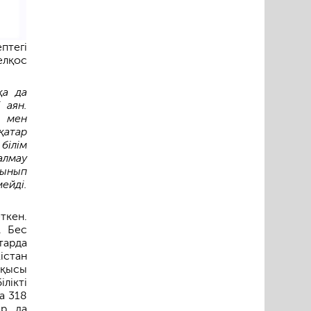
птегі
елқос
қа да
 аян.
ы мен
қатар
білім
алмау
сынып
мейді.
ткен.
. Бес
тарда
істан
ақысы
лікті
а 318
ар да