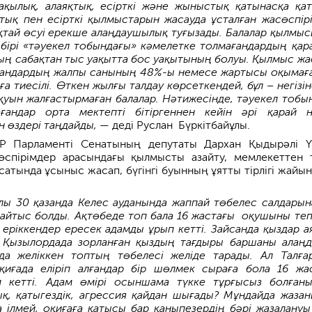
зақылық, алаяқтық, есірткі және жыныстық қатынасқа қа
­тық пен есірткі қылмыстарын жасау­да ұсталған жасөспір
қтай өсуі ерекше алаңдау­шылық туғызады. Балалар қыл­мы
 бірі «тәуекел тобындағы» кәмелетке толмағандардың қар
ың сабақтан тыс уақытта бос уақытының болуы. Қылмыс жа
ғандардың жалпы санының 48%-ы немесе жартысы оқымағ
а тиесілі. Өткен жылғы талдау көрсеткендей, бұл – негізін
қуын жалғас­тырмаған балалар. Нәтижесінде, тәуекел тобы
ғандар орта мектепті бітіргеннен кейін әрі қарай 
 өздері таңдайды,
— деді Руслан Бүркіт­байұлы.
Р Парламенті Сенатының депутаты Дархан Қыдырәлі Ү
спірімдер арасындағы қылмысты азайту, мемлекеттен т
атында ұсыныс жасап, бүгінгі буынның ұятты тірлігі жайын
ы 30 қазанда Келес ауданында жаппай төбелес салдарын
йтыс болды. Ақтөбеде топ бала 16 жас­тағы оқушыны теп
а еріккендер ересек адамды ұрып кетті. Зайсанда қыздар а
, Қызылордада зорланған қыздың тағдыры баршаны алаңд
да желіккен топтың төбелесі желіде тарады. Ал Талға
оқиғада еліріп алғандар бір шөлмек сыраға бола 16 жа
п кетті. Адам өмірі осыншама түкке тұрғысыз болған
, қатыгездік, агрессия қайдан шығады? Мұндайда жазан
ілмей, оқиғаға қатысы бар қаныпезердің бәрі жазалануы 