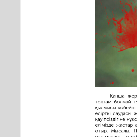
Қанша жер
тоқтам болмай т
қылмысы көбейіп ж
есірткі саудасы 
қауіпсіздігіне нұ
елімізде жастар
отыр. Мысалы, 
рәсімдеуге мәж