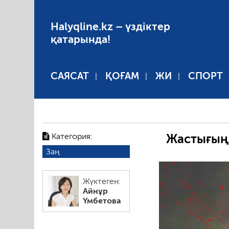
Halyqline.kz – үздіктер
қатарында!
САЯСАТ
ҚОҒАМ
ЖИ
СПОРТ
Категория:
Жастығың
Заң
Жүктеген:
Айнұр
Үмбетова