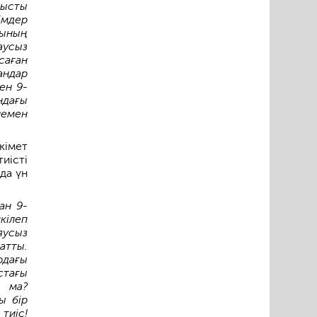
тысты
імдер
сының
аусыз
саған
андар
ен 9-
ндағы
немен
кімет
иісті
да үн
ан 9-
кілеп
яусыз
атты.
рдағы
стағы
ы ма?
ы бір
тиіс!