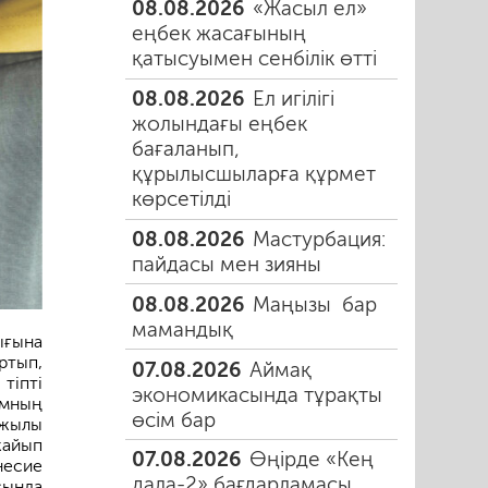
08.08.2026
«Жасыл ел»
еңбек жасағының
қатысуымен сенбілік өтті
08.08.2026
Ел игілігі
жолындағы еңбек
бағаланып,
құрылысшыларға құрмет
көрсетілді
08.08.2026
Мастурбация:
пайдасы мен зияны
08.08.2026
Маңызы бар
мамандық
ығына
ртып,
07.08.2026
Аймақ
тіпті
экономикасында тұрақты
амның
өсім бар
 жылы
жайып
07.08.2026
Өңірде «Кең
несие
дала-2» бағдарламасы
ында