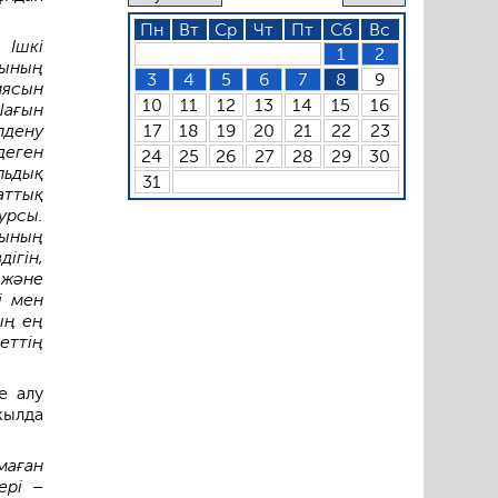
Пн
Вт
Ср
Чт
Пт
Сб
Вс
 Ішкі
1
2
рының
3
4
5
6
7
8
9
иясын
10
11
12
13
14
15
16
Шағын
лдену
17
18
19
20
21
22
23
деген
24
25
26
27
28
29
30
льдық
31
аттық
р­сы.
уының
ігін,
 және
і мен
ың ең
еттің
е алу
жылда
маған
ері –