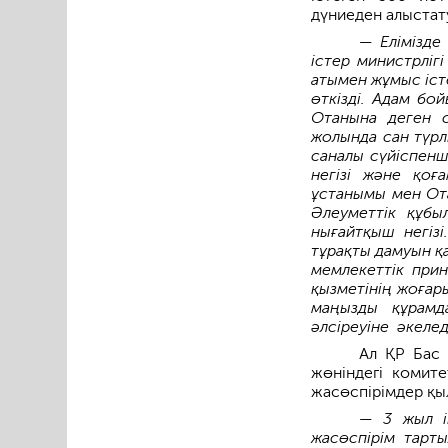
дүниеден алыстат
— Елімізде
істер министрлігі
атымен жұмыс іст
өткізді. Адам бо
Отанына деген с
жолында сан түрл
саналы сүйіспенші
негізі және қоғ
ұстанымы мен Ота
Әлеуметтік құбы
нығайтқыш негізі.
тұрақты дамуын қ
мемлекеттік прин
қызметінің жоғар
маңыз­ды құрамд
әлсіреуіне әкелед
Ал ҚР Бас 
жөніндегі комит
жасөспірімдер қыл
— 3 жыл іш
жасөспірім тарты