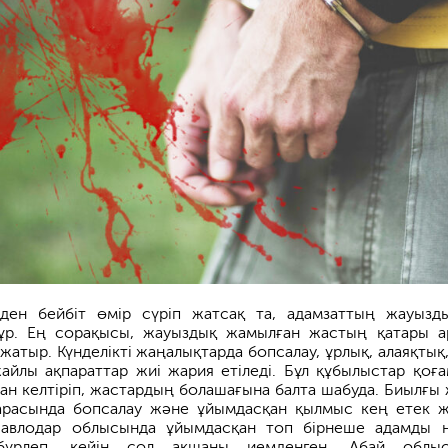
ден бейбіт өмір сүріп жатсақ та, адамзаттың жауызд
ұр. Ең сорақысы, жауыздық жамылған жастың қатары а
атыр. Күнделікті жаңалықтарда бопсалау, ұрлық, алаяқтық, 
жайлы ақпараттар жиі жария етіледі. Бұл құбылыстар қоғ
қсан келтіріп, жастардың болашағына балта шабуда. Биылғы
 арасында бопсалау және ұйымдасқан қылмыс кең етек 
Павлодар облысында ұйымдасқан топ бірнеше адамды 
бүрлеп, кейін сол ақшаны иемденген. Абай облыс