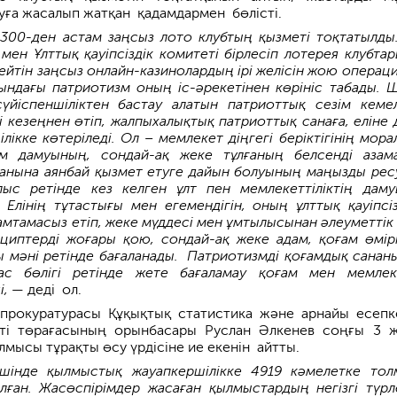
уға жасалып жатқан қадамдармен бөлісті.
 300-ден астам заңсыз лото клубтың қызметі тоқтатылды.
 мен Ұлттық қауіпсіздік комитеті бірлесіп лотерея клубта
ейтін заңсыз онлайн-казинолардың ірі желісін жою операц
йындағы патриотизм оның іс-әрекетінен көрініс табады. 
үйіспеншіліктен бастау алатын патриоттық сезім кеме
і кезеңнен өтіп, жалпыхалықтық патриоттық санаға, еліне 
лікке көтеріледі. Ол – мемлекет діңгегі беріктігінің мора
ам дамуының, сондай-ақ жеке тұлғаның белсенді азам
нына аянбай қызмет етуге дайын болуының маңызды ресу
лыс ретінде кез келген ұлт пен мемлекеттіліктің дам
 Елінің тұтастығы мен егемендігін, оның ұлттық қауіпсізд
амтамасыз етіп, жеке мүддесі мен ұмтылысынан әлеуметтік
циптерді жоғары қою, сондай-ақ жеке адам, қоғам өмір
ы мәні ретінде бағаланады. Патриотизмді қоғамдық санан
ас бөлігі ретінде жете бағаламау қоғам мен мемлек
і,
— деді ол.
прокуратурасы Құ­қықтық статистика және арнайы есепк
еті төр­ағасының орынбасары Руслан Әлкенев соңғы 3 
мысы тұрақты өсу үрдісіне ие екенін айтты.
інде қылмыстық жауап­кершілікке 4919 кәмелетке тол
лған. Жасөспірімдер жасаған қылмыстардың негізгі түрл