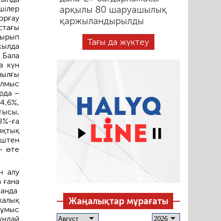
шілер
арқылы 80 шаруашылық
орғау
қаржыландырылды
стағы
тырып
Тағы да жүктеу
жылда
 Бала
а күн
иылғы
ылмыс
рда –
4,6%,
тысы,
8%-ға
яқтық
үштен
– өте
н алу
 ғана
ғанда
калық
Жаңалықтар мұрағаты
жұмыс
ұндай