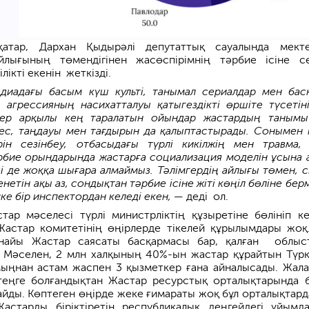
атар, Дархан Қыдыр­әлі депутаттық сауалында мекте
айлығының төмендігінен жасөспірімнің тәрбие ісіне с
лікті екенін жеткізді.
иадағы басым күш культі, танымал сериалдар мен бас
агрессия­ның насихатталуы қатыгездікті өршіте түсетіні
ілер арқылы кең таралатын ойындар жастардың таным
ес, таңдауы мен тағдырын да қалыптастырады. Сонымен 
рін сезінбеу, отбасыдағы түрлі кикілжің мен травма, 
бие орындарында жастарға социа­лизация моделін ұсына 
і де жоққа шығара алмаймыз. Тәлімгердің айлығы төмен, 
нетін ақы аз, сондықтан тәрбие ісіне жіті көңіл бөліне бер
е бір инспектордан келеді екен,
— деді ол.
тар мәселесі түрлі министрліктің құзыретіне бөлініп ке
Жастар комитетінің өңірлерде тікелей құрылымдары жоқ
рнайы Жастар саясаты бас­қармасы бар, қалған облыс
 Мәселен, 2 млн халқының 40%-ын жастар құрайтын Түрк
ың­нан астам жаспен 3 қызметкер ғана айналысады. Жал
еңге болғандықтан Жастар ресурстық орталықтарында бі
айды. Көп­теген өңірде жеке ғимараты жоқ бұл орталықтард
астарды біріктіретін республикалық деңгейдегі ұйымд