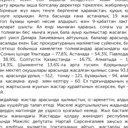
қыту арқылы ақша бопсалау деректері тіркелген, жәбірлену
бірнеше жүз мың теңге бергеніне қарамастан, құқық қ
інуге қорыққан. Апта басында ғана астаналық 19 жа
 топ бұзақы қинап несие алдырып, өзін 9-қабаттан лақ
ақпарат шықты. Ал енді мынаған қараңыз, соңғы үш 
 толмаған бес мыңға жуық бала ауыр қылмыстар жасаған.
егі уәкіл Динара Зәкиеваның айтуынша, балалар арасынд
асалады екен. Бас прокуратураның мәліметіне сүйенсек, б
сеткіші бойынша кәмелетке толмағандар арасындағы қ
 Соның ішінде Ұлытауда – 77,8%, Астанада – 54,3%, Павлода
 38,9%, Солтүстік Қазақстанда – 16,7%, Алматыда – 1
14,3%, Шымкентте 13,6%-ға арта түскен. Қорқыныш
ан мектеп оқушылары арасында жасалған қылмыс саны 93,
ң арасында ұрлық – 512, тонау – 121, бұзақылық – 94, ала
а қасақана ауыр зиян келтіру – 60. Ел тұрғындарының 
тың жартысына жуығын жастар құрайтынын ескерсек, бұл 
й.
ғдайлар жастар арасында қылмыстық іс-әрекеттің алды
ы күшейтуді талап етеді. Мәселе жұртшылықтың жадында
дердің мәтінінде де үздіксіз қозғалып келеді. Жыл бастал
ясы жанындағы Жастарды қолдау жө­ніндегі республи
ында Мәжіліс депутаты Нартай Сәрсенғалиев заңсыз 
то клубтың қызметін тоқтатқанын айтып, жастарды м