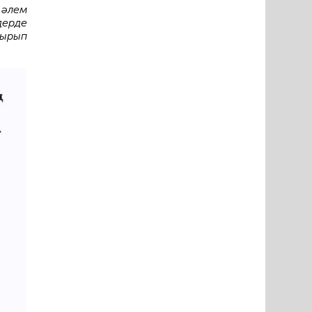
 әлем
дерде
қырып