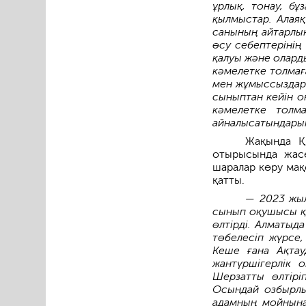
ұрлық, тонау, бұ
қылмыстар. Алаяқ
саны­ның айтарлы
өсу себептерінің
қалуы және олард
кәмелетке толма
мен жұмыс­сыздарғ
сыныптан кейін о
кәмелетке толма
айналысатындарын
Жақында Қ
отырысында жасө
шаралар көру мақс
қатты.
— 2023 жыл
сынып оқушысы қа
өлтірді. Алматыд
төбелесіп жүрсе
Кеше ғана Ақтау
жантүршігерлік 
Шерзатты өлтірі
Осындай озбырлық
адамның мойнына 