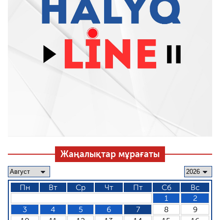
Жаңалықтар мұрағаты
Пн
Вт
Ср
Чт
Пт
Сб
Вс
1
2
3
4
5
6
7
8
9