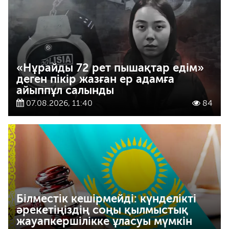
«Нұрайды 72 рет пышақтар едім»
деген пікір жазған ер адамға
айыппұл салынды
07.08.2026, 11:40
84
Білместік кешірмейді: күнделікті
әрекетіңіздің соңы қылмыстық
жауапкершілікке ұласуы мүмкін