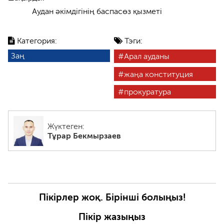
Аудан әкімдігінің баспасөз қызметі
Категория:
Тэги:
Заң
Арал ауданы
жаңа конституция
прокуратура
Жүктеген:
Тұрар Бекмырзаев
Пікірлер жоқ. Бірінші болыңыз!
Пікір жазыңыз