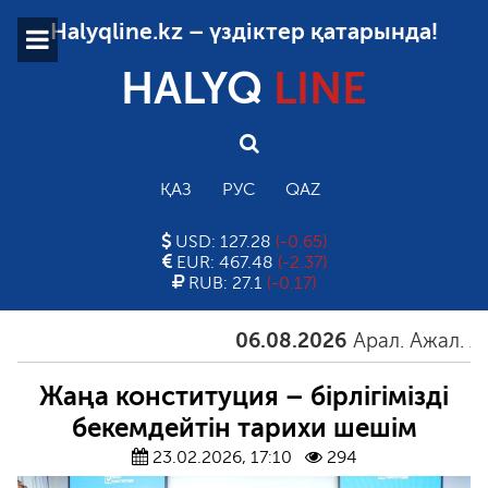
Halyqline.kz – үздіктер қатарында!
HALYQ
LINE
ҚАЗ
РУС
QAZ
USD: 127.28
(-0.65)
EUR: 467.48
(-2.37)
RUB: 27.1
(-0.17)
06.08.2026
Арал. Ажал. Айға
Жаңа конституция – бірлігімізді
бекемдейтін тарихи шешім
23.02.2026, 17:10
294