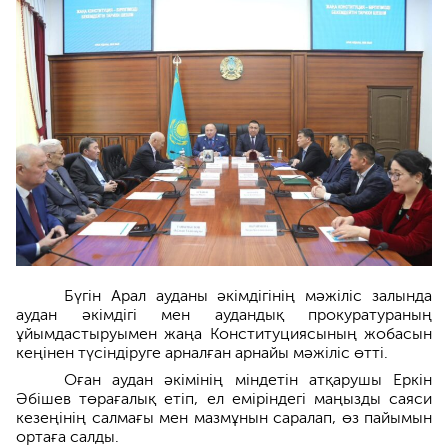
Бүгін Арал ауданы әкімдігінің мәжіліс залында
аудан әкімдігі мен аудандық прокуратураның
ұйымдастыруымен жаңа Конституциясының жобасын
кеңінен түсіндіруге арналған арнайы мәжіліс өтті.
Оған аудан әкімінің міндетін атқарушы Еркін
Әбішев төрағалық етіп, ел еміріндегі маңызды саяси
кезеңінің салмағы мен мазмұнын саралап, өз пайымын
ортаға салды.