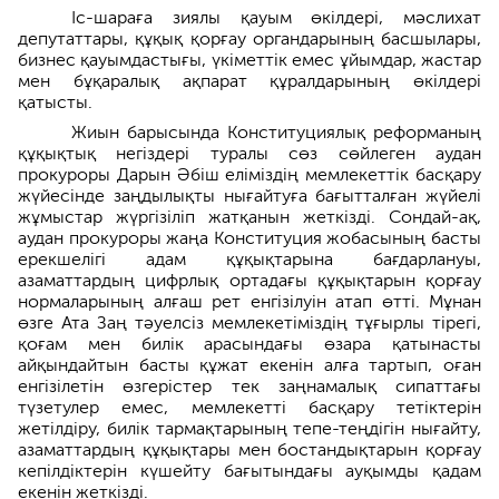
Іс-шараға зиялы қауым өкілдері, мәслихат
депутаттары, құқық қорғау органдарының басшылары,
бизнес қауымдастығы, үкіметтік емес ұйымдар, жастар
мен бұқаралық ақпарат құралдарының өкілдері
қатысты.
Жиын барысында Конституциялық реформаның
құқықтық негіздері туралы сөз сөйлеген аудан
прокуроры Дарын Әбіш еліміздің мемлекеттік басқару
жүйесінде заңдылықты нығайтуға бағытталған жүйелі
жұмыстар жүргізіліп жатқанын жеткізді. Сондай-ақ,
аудан прокуроры жаңа Конституция жобасының басты
ерекшелігі адам құқықтарына бағдарлануы,
азаматтардың цифрлық ортадағы құқықтарын қорғау
нормаларының алғаш рет енгізілуін атап өтті. Мұнан
өзге Ата Заң тәуелсіз мемлекетіміздің тұғырлы тірегі,
қоғам мен билік арасындағы өзара қатынасты
айқындайтын басты құжат екенін алға тартып, оған
енгізілетін өзгерістер тек заңнамалық сипаттағы
түзетулер емес, мемлекетті басқару тетіктерін
жетілдіру, билік тармақтарының тепе-теңдігін нығайту,
азаматтардың құқықтары мен бостандықтарын қорғау
кепілдіктерін күшейту бағытындағы ауқымды қадам
екенін жеткізді.