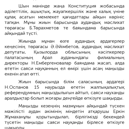
Шын мәнінде жаңа Конституция жобасында
әділеттілік, ашықтық, жауапкершілік және халық үніне
құлақ асатын мемлекет қағидаттары айқын көрініс
тапқан. Мұны жиын барысында аудандық мәслихат
төрағасы Б.Төрахметов те баяындама барысында
айқындай түсті.
Жиында мұнан өзге аудандық ардагерлер
кеңесінің төрағасы Ә.Әйімбетов, аудандық мәслихат
депутаты, Қызылорда облысының кәсіпкерлер
палатасының Арал ауданындағы филиалының
директоры Н.Ембергеновалар баяндама жасап, алда
өтетін саяси науқанның ел өмірі үшін асаң маңызды
екенін атап өтті.
Жиын барысында білім саласының ардагері
Н.Оспанов 15 наурызда өтетін жалпықалықтық
референдумның маңыздылығын айтып, саяси науханды
аралдықтар болып жоғары деңгейде өткізуге шақырды.
Маңызды кезеңнің мазмұнын айқындай түскен
мәжілісті аудан әкімінің міндетін атқарушы Еркін
Жұмаханұлы қорытындылап, бірлігімізді бекемдей
түсетін маңызды саяси науқанды бірлесе өткізуге
шақырды.