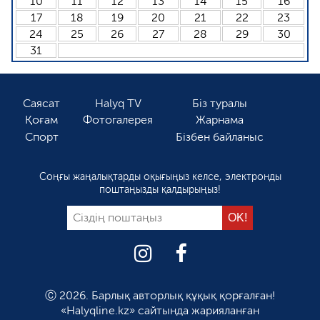
10
11
12
13
14
15
16
17
18
19
20
21
22
23
24
25
26
27
28
29
30
31
Саясат
Halyq TV
Біз туралы
Қоғам
Фотогалерея
Жарнама
Спорт
Бізбен байланыс
Соңғы жаңалықтарды оқығыңыз келсе, электронды
поштаңызды қалдырыңыз!
Ⓒ 2026. Барлық авторлық құқық қорғалған!
«Halyqline.kz» сайтында жарияланған