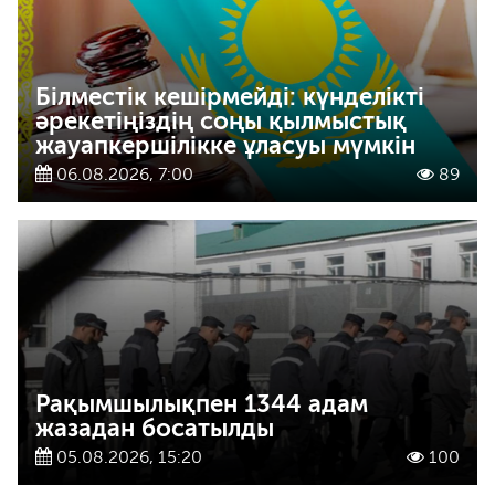
Білместік кешірмейді: күнделікті
әрекетіңіздің соңы қылмыстық
жауапкершілікке ұласуы мүмкін
06.08.2026, 7:00
89
Рақымшылықпен 1344 адам
жазадан босатылды
05.08.2026, 15:20
100