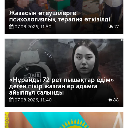
Жазасын өтеушілерге
психологиялық терапия өткізілді
07.08.2026, 11:50
77
«Нұрайды 72 рет пышақтар едім»
деген пікір жазған ер адамға
айыппұл салынды
07.08.2026, 11:40
88