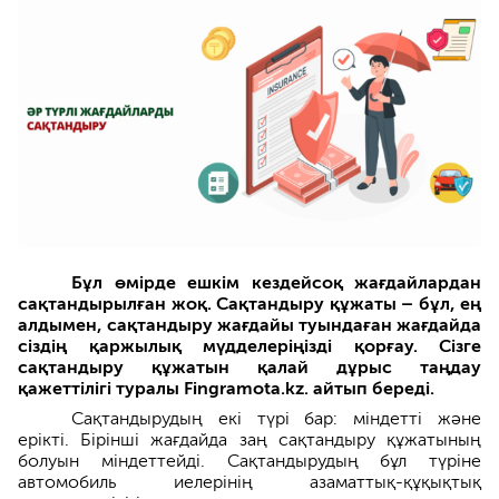
Бұл өмірде ешкім кездейсоқ жағдайлардан
сақтандырылған жоқ. Сақтандыру құжаты – бұл, ең
алдымен, сақтандыру жағдайы туындаған жағдайда
сіздің қаржылық мүдделеріңізді қорғау. Сізге
сақтандыру құжатын қалай дұрыс таңдау
қажеттілігі туралы Fingramota.kz. айтып береді.
Сақтандырудың екі түрі бар: міндетті және
ерікті. Бірінші жағдайда заң сақтандыру құжатының
болуын міндеттейді. Сақтандырудың бұл түріне
автомобиль иелерінің азаматтық-құқықтық