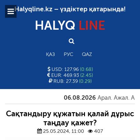
Halyqline.kz – үздіктер қатарында!
HALYQ
LINE
ҚАЗ
РУС
QAZ
USD: 127.96
(0.68)
EUR: 469.93
(2.45)
RUB: 27.39
(0.29)
06.08.2026
Арал. Ажал. Айғақ
Сақтандыру құжатын қалай дұрыс
таңдау қажет?
25.05.2024, 11:00
407