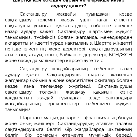
аудару қажет?
Сақтандыру жағдайы туындаған кезде
сақтандыру төлемін жасау үшін талап етілетін
сақтанушы ұсынған құжаттардың тізбесіне ерекше
назар аудару қажет. Сақтандыру шартымен мұқият
танысыңыз, түсініксіз болған жағдайда, менеджерден
ақпаратты міндетті түрде нақтылаңыз. Шартта міндетті
негізде клиенттің жеке деректері: сақтандырушының
аты-жөні, атауы, оның байланыс деректері, БСН/ЖСН
және басқа да мәліметтер көрсетілуге тиіс.
Сақтандыру жағдайларының тізбесіне назар
аудару қажет. Сақтандырушы шартта жазылған
жағдайлар бойынша және көрсетілген оқиғалар болған
кезде ғана төлемдер жүргізеді. Сақтандырушы
сақтандыру төлемін жасамау құқығын өзіне
қалдыратын жағдай туындаған кезде сақтандыру
жағдайларының ерекшеліктер тізбесімен мұқият
танысыңыз.
Шарттағы маңызды нәрсе – франшизаның болуы
және оның мөлшері. Сақтандырудың аталған талабы
сақтандырушыға белгілі бір жағдайларда шығынның
белгілі бір сомасын өтемеуге мүмкіндік береді.