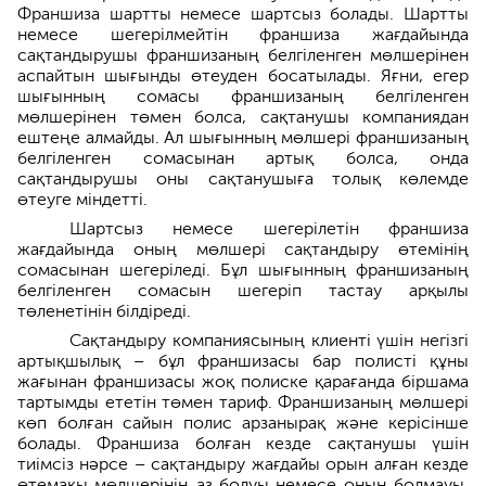
Франшиза шартты немесе шартсыз болады. Шартты
немесе шегерілмейтін франшиза жағдайында
сақтандырушы франшизаның белгіленген мөлшерінен
аспайтын шығынды өтеуден босатылады. Яғни, егер
шығынның сомасы франшизаның белгіленген
мөлшерінен төмен болса, сақтанушы компаниядан
ештеңе алмайды. Ал шығынның мөлшері франшизаның
белгіленген сомасынан артық болса, онда
сақтандырушы оны сақтанушыға толық көлемде
өтеуге міндетті.
Шартсыз немесе шегерілетін франшиза
жағдайында оның мөлшері сақтандыру өтемінің
сомасынан шегеріледі. Бұл шығынның франшизаның
белгіленген сомасын шегеріп тастау арқылы
төленетінін білдіреді.
Сақтандыру компаниясының клиенті үшін негізгі
артықшылық – бұл франшизасы бар полисті құны
жағынан франшизасы жоқ полиске қарағанда біршама
тартымды ететін төмен тариф. Франшизаның мөлшері
көп болған сайын полис арзанырақ және керісінше
болады. Франшиза болған кезде сақтанушы үшін
тиімсіз нәрсе – сақтандыру жағдайы орын алған кезде
өтемақы мөлшерінің аз болуы немесе оның болмауы.