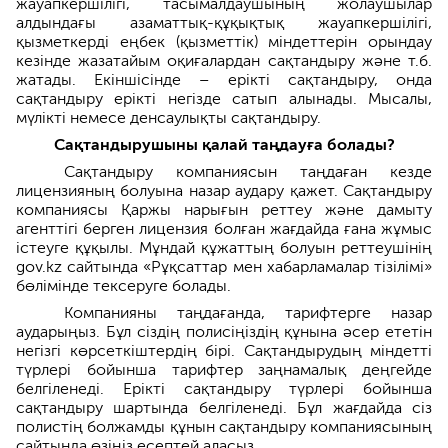
жауапкершілігі, тасымалдаушының жолаушылар
алдындағы азаматтық-құқықтық жауапкершілігі,
қызметкерді еңбек (қызметтік) міндеттерін орындау
кезінде жазатайым оқиғалардан сақтандыру және т.б.
жатады. Екіншісінде – ерікті сақтандыру, онда
сақтандыру ерікті негізде сатып алынады. Мысалы,
мүлікті немесе денсаулықты сақтандыру.
Сақтандырушыны қалай таңдауға болады?
Сақтандыру компаниясын таңдаған кезде
лицензияның болуына назар аудару қажет. Сақтандыру
компаниясы Қаржы нарығын реттеу және дамыту
агенттігі берген лицензия болған жағдайда ғана жұмыс
істеуге құқылы. Мұндай құжаттың болуын реттеушінің
gov.kz сайтында «Рұқсаттар мен хабарламалар тізілімі»
бөлімінде тексеруге болады.
Компанияны таңдағанда, тарифтерге назар
аударыңыз. Бұл сіздің полисіңіздің құнына әсер ететін
негізгі көрсеткіштердің бірі. Сақтандырудың міндетті
түрлері бойынша тарифтер заңнамалық деңгейде
белгіленеді. Ерікті сақтандыру түрлері бойынша
сақтандыру шартында белгіленеді. Бұл жағдайда сіз
полистің болжамды құнын сақтандыру компаниясының
сайтында өзіңіз есептей аласыз.