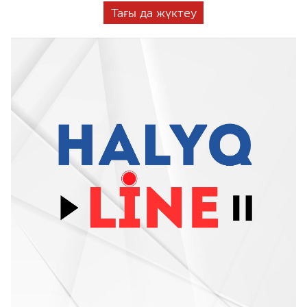
Тағы да жүктеу