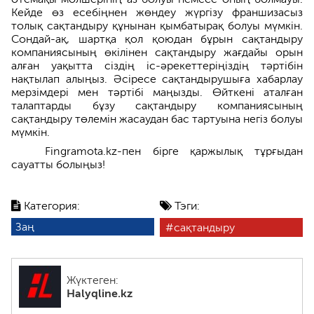
Кейде өз есебіңнен жөндеу жүргізу франшизасыз
толық сақтандыру құнынан қымбатырақ болуы мүмкін.
Сондай-ақ, шартқа қол қоюдан бұрын сақтандыру
компаниясының өкілінен сақтандыру жағдайы орын
алған уақытта сіздің іс-әрекеттеріңіздің тәртібін
нақтылап алыңыз. Әсіресе сақтандырушыға хабарлау
мерзімдері мен тәртібі маңызды. Өйткені аталған
талаптарды бұзу сақтандыру компаниясының
сақтандыру төлемін жасаудан бас тартуына негіз болуы
мүмкін.
Fingramota.kz-пен бірге қаржылық тұрғыдан
сауатты болыңыз!
Категория:
Тэги:
Заң
сақтандыру
Жүктеген:
Halyqline.kz