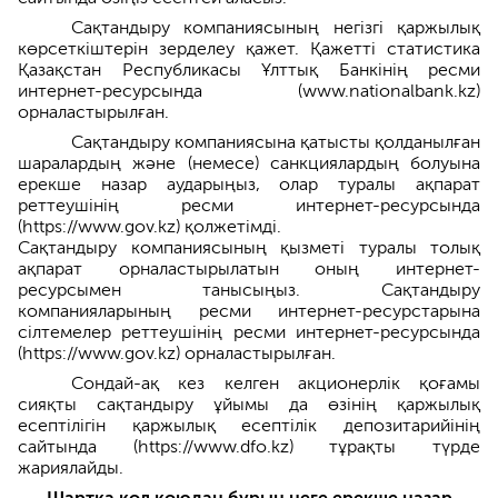
Сақтандыру компаниясының негізгі қаржылық
көрсеткіштерін зерделеу қажет. Қажетті статистика
Қазақстан Республикасы Ұлттық Банкінің ресми
интернет-ресурсында (www.nationalbank.kz)
орналастырылған.
Сақтандыру компаниясына қатысты қолданылған
шаралардың және (немесе) санкциялардың болуына
ерекше назар аударыңыз, олар туралы ақпарат
реттеушінің ресми интернет-ресурсында
(https://www.gov.kz) қолжетімді.
Сақтандыру компаниясының қызметі туралы толық
ақпарат орналастырылатын оның интернет-
ресурсымен танысыңыз. Сақтандыру
компанияларының ресми интернет-ресурстарына
сілтемелер реттеушінің ресми интернет-ресурсында
(https://www.gov.kz) орналастырылған.
Сондай-ақ кез келген акционерлік қоғамы
сияқты сақтандыру ұйымы да өзінің қаржылық
есептілігін қаржылық есептілік депозитарийінің
сайтында (https://www.dfo.kz) тұрақты түрде
жариялайды.
Шартқа қол қоюдан бұрын неге ерекше назар