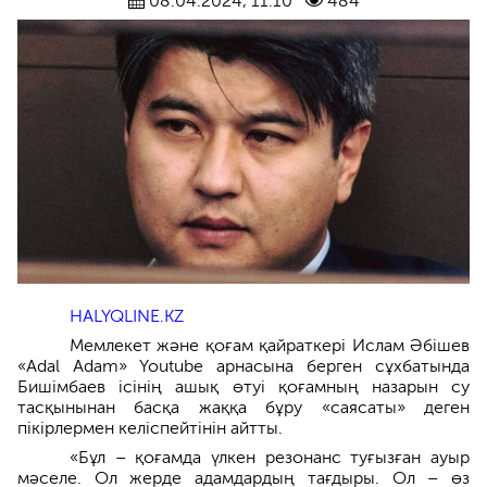
08.04.2024, 11:10
484
HALYQLINE.KZ
Мемлекет және қоғам қайраткері Ислам Әбішев
«Adal Adam» Youtube арнасына берген сұхбатында
Бишімбаев ісінің ашық өтуі қоғамның назарын су
тасқынынан басқа жаққа бұру «саясаты» деген
пікірлермен келіспейтінін айтты.
«Бұл – қоғамда үлкен резонанс туғызған ауыр
мәселе. Ол жерде адамдардың тағдыры. Ол – өз