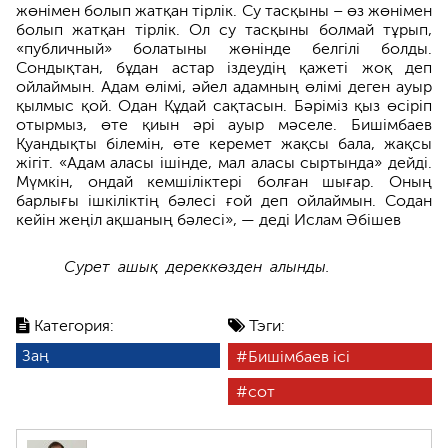
жөнімен болып жатқан тірлік. Су тасқыны – өз жөнімен
болып жатқан тірлік. Ол су тасқыны болмай тұрып,
«публичный» болатыны жөнінде белгілі болды.
Сондықтан, бұдан астар іздеудің қажеті жоқ деп
ойлаймын. Адам өлімі, әйел адамның өлімі деген ауыр
қылмыс қой. Одан Құдай сақтасын. Бәріміз қыз өсіріп
отырмыз, өте қиын әрі ауыр мәселе. Бишімбаев
Қуандықты білемін, өте керемет жақсы бала, жақсы
жігіт. «Адам аласы ішінде, мал аласы сыртында» дейді.
Мүмкін, ондай кемшіліктері болған шығар. Оның
барлығы ішкіліктің бәлесі ғой деп ойлаймын. Содан
кейін жеңіл ақшаның бәлесі», — деді Ислам Әбішев
Сурет ашық дереккөзден алынды.
Категория:
Тэги:
Заң
Бишімбаев ісі
сот