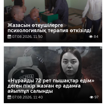
Жазасын өтеушілерге
психологиялық терапия өткізілді
07.08.2026, 11:50
84
«Нұрайды 72 рет пышақтар едім»
деген пікір жазған ер адамға
айыппұл салынды
07.08.2026, 11:40
97