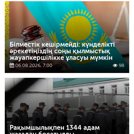
Білместік кешірмейді: күнделікті
әрекетіңіздің соңы қылмыстық
жауапкершілікке ұласуы мүмкін
06.08.2026, 7:00
98
Рақымшылықпен 1344 адам