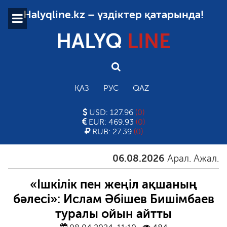
Halyqline.kz – үздіктер қатарында!
HALYQ
LINE
ҚАЗ
РУС
QAZ
USD: 127.96
(0)
EUR: 469.93
(0)
RUB: 27.39
(0)
06.08.2026
Арал. Ажал. Айға
«Ішкілік пен жеңіл ақшаның
бәлесі»: Ислам Әбішев Бишімбаев
туралы ойын айтты