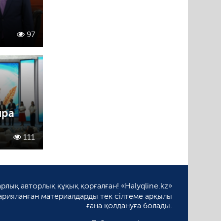
97
йра
111
рлық авторлық құқық қорғалған! «Halyqline.kz»
арияланған материалдарды тек сілтеме арқылы
ғана қолдануға болады.