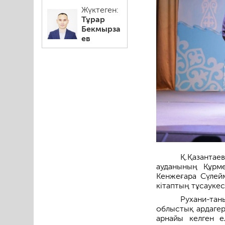
Жүктеген:
Тұрар
Бекмырза
ев
Қ.Қазанта
ауданының Құрме
Кенжеғара Сүлей
кітаптың тұсаукесе
Рухани-тан
облыстық ардагер
арнайы келген 