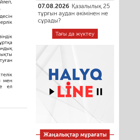
йлеп,
07.08.2026
Қазалылық 25
.
тұрғын аудан әкімінен не
десін
сұрады?
ерлік
Тағы да жүктеу
індік
ұртқа
андық
лықты
туған
стелік
ы мен
не ел
Жаңалықтар мұрағаты