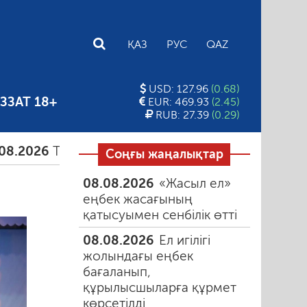
E
ҚАЗ
РУС
QAZ
USD: 127.96
(0.68)
ЗЗАТ 18+
EUR: 469.93
(2.45)
RUB: 27.39
(0.29)
6
Тамыздағы таңғы түтін
06.08.2026
Құмарлық э
Соңғы жаңалықтар
08.08.2026
«Жасыл ел»
еңбек жасағының
қатысуымен сенбілік өтті
08.08.2026
Ел игілігі
жолындағы еңбек
бағаланып,
құрылысшыларға құрмет
көрсетілді