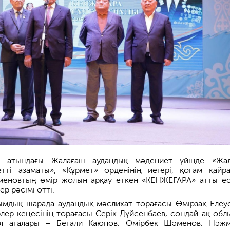
ев атындағы Жалағаш аудандық мәдениет үйінде «Жа
тті азаматы», «Құрмет» орденінің иегері, қоғам қайра
меновтың өмір жолын арқау еткен «КЕНЖЕҒАРА» атты ес
р рәсімі өтті.
ымдық шарада аудандық мәслихат төрағасы Өмірзақ Елеус
лер кеңесінің төрағасы Серік Дүйсенбаев, сондай-ақ обл
ел ағалары – Беғали Каюпов, Өмірбек Шәменов, Нәж