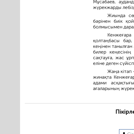
Мұсабаев, аудан
жүрекжарды лебізд
Жиында сө
бәрінен биік қой
болмысымен дарал
Кенжеғара
қолтаңбасы бар,
кеңінен танылған
билер кеңесінің
сақтауға, жас ұр
еліне деген сүйіс
Жаңа кітап 
жинақта Кенжеғар
адами асқақтығы
ағаларының жүрек
Пікірл