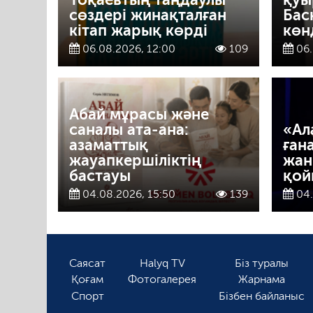
сөздері жинақталған
Бас
кітап жарық көрді
көн
06.08.2026, 12:00
109
06.
Абай мұрасы және
саналы ата-ана:
«Ал
азаматтық
ған
жауапкершіліктің
жан
бастауы
қой
04.08.2026, 15:50
139
04.
Саясат
Halyq TV
Біз туралы
Қоғам
Фотогалерея
Жарнама
Спорт
Бізбен байланыс