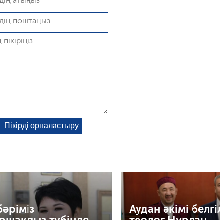
бәріміз
Аудан әкімі белгі
ршақпыз түбінде,
теолог Нұрлан