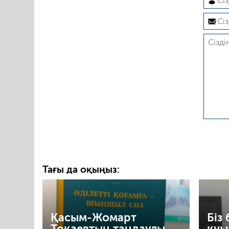
Тағы да оқыңыз:
Қасым-Жомарт
Біз 
Тоқаевтың таңдаулы
қуы