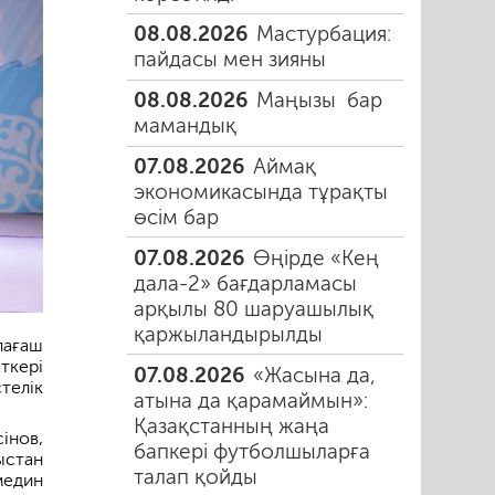
08.08.2026
Мастурбация:
пайдасы мен зияны
08.08.2026
Маңызы бар
мамандық
07.08.2026
Аймақ
экономикасында тұрақты
өсім бар
07.08.2026
Өңірде «Кең
дала-2» бағдарламасы
арқылы 80 шаруашылық
қаржыландырылды
лағаш
ткері
07.08.2026
«Жасына да,
телік
атына да қарамаймын»:
Қазақстанның жаңа
інов,
бапкері футболшыларға
ыстан
талап қойды
медин