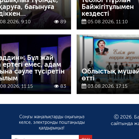
қаруға, бағынуға
Байжігітұлымен
діккен…
кездесті
08.2026, 9:10
89
05.08.2026, 11:10
аддин»: Бұл жай
а ертегі емес, адам
ына сәуле түсіретін
Облыстық мүшә
ылым
өтті
08.2026, 11:15
83
03.08.2026, 17:15
Соңғы жаңалықтарды оқығыңыз
Ⓒ 2026. Ба
келсе, электронды поштаңызды
сайтында ж
қалдырыңыз!