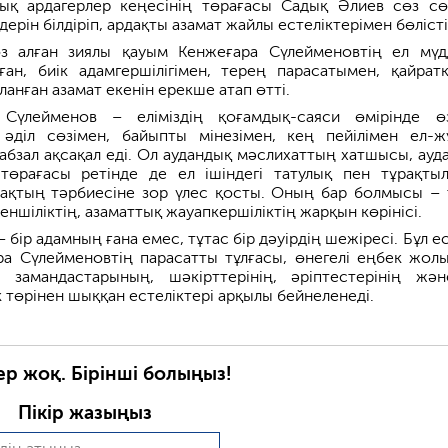
дық ардагерлер кеңесінің төрағасы Садық Әлиев сөз сө
ерін білдіріп, ардақты азамат жайлы естеліктерімен бөлісті
з алған зиялы қауым Кенжеғара Сүлейменовтің ел мүд
ған, биік адамгершілігімен, терең парасатымен, қайратк
анған азамат екенін ерекше атап өтті.
 Сүлейменов – еліміздің қоғамдық-саяси өмірінде өз
 әділ сөзімен, байыпты мінезімен, кең пейілімен ел-ж
 абзал ақсақал еді. Ол аудандық мәслихаттың хатшысы, ауд
 төрағасы ретінде де ел ішіндегі татулық пен тұрақты
пақтың тәрбиесіне зор үлес қосты. Оның бар болмысы – 
пеншіліктің, азаматтық жауапкершіліктің жарқын көрінісі.
– бір адамның ғана емес, тұтас бір дәуірдің шежіресі. Бұл е
а Сүлейменовтің парасатты тұлғасы, өнегелі еңбек жол
 замандастарының, шәкірттерінің, әріптестерінің жә
 төрінен шыққан естеліктері арқылы бейнеленеді.
ер жоқ. Бірінші болыңыз!
Пікір жазыңыз