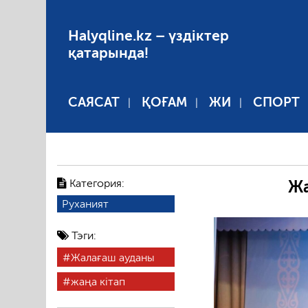
Halyqline.kz – үздіктер
қатарында!
САЯСАТ
ҚОҒАМ
ЖИ
СПОРТ
Категория:
Жа
Руханият
Тэги:
Жалағаш ауданы
жаңа кітап