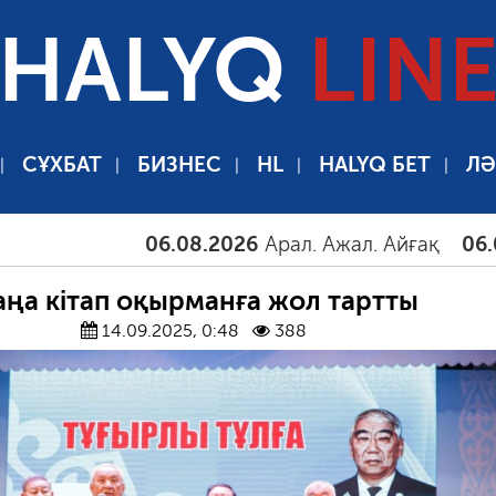
HALYQ
LIN
СҰХБАТ
БИЗНЕС
HL
HALYQ БЕТ
ЛӘ
06.08.2026
Арал. Ажал. Айғақ
06.08.202
ңа кітап оқырманға жол тартты
14.09.2025, 0:48
388